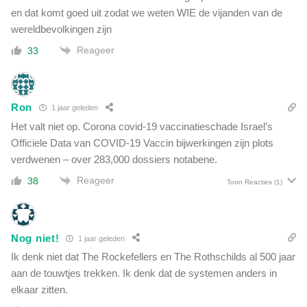
j
en dat komt goed uit zodat we weten WIE de vijanden van de
n
h
d
wereldbevolkingen zijn
e
i
b
Reageer
33
t
b
w
e
a
n
s
g
Ron
1 jaar geleden
h
e
Het valt niet op. Corona covid-19 vaccinatieschade Israel’s
e
d
t
Officiele Data van COVID-19 Vaccin bijwerkingen zijn plots
a
d
verdwenen – over 283,000 dossiers notabene.
a
o
n
Reageer
38
Toon Reacties
(1)
e
i
l
s
'
a
b
Nog niet!
1 jaar geleden
s
Ik denk niet dat The Rockefellers en The Rothschilds al 500 jaar
o
aan de touwtjes trekken. Ik denk dat de systemen anders in
l
elkaar zitten.
u
u