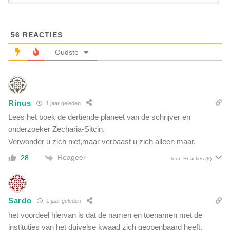
a
p
t
T
u
h
u
56
REACTIES
i
r
e
Oudste
l
r
i
r
j
y
k
B
e
Rinus
1 jaar geleden
a
g
u
Lees het boek de dertiende planeet van de schrijver en
e
d
onderzoeker Zecharia-Sitcin.
b
e
Verwonder u zich niet,maar verbaast u zich alleen maar.
e
t
u
Reageer
28
:
Toon Reacties
(8)
r
'
t
W
e
a
n
Sardo
t
1 jaar geleden
i
w
het voordeel hiervan is dat de namen en toenamen met de
s
i
instituties van het duivelse kwaad zich geopenbaard heeft.
e