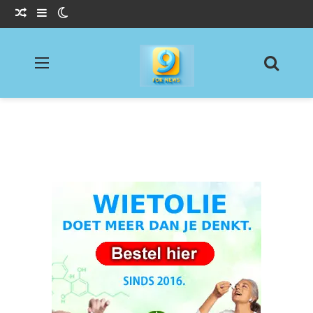
Willekeurig Artikel
Sidebar
Switch skin
Menu
Zoeke