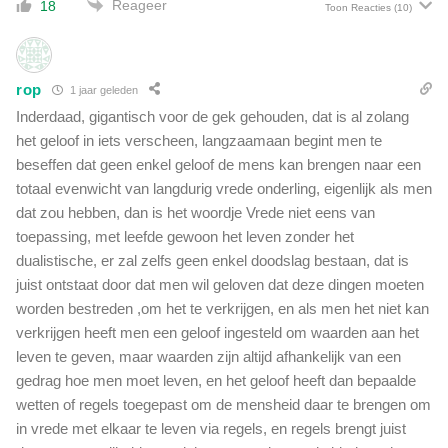
Reageer
18
Toon Reacties
(10)
t
n
i
e
rop
1 jaar geleden
t
Inderdaad, gigantisch voor de gek gehouden, dat is al zolang
s
het geloof in iets verscheen, langzaamaan begint men te
t
beseffen dat geen enkel geloof de mens kan brengen naar een
r
totaal evenwicht van langdurig vrede onderling, eigenlijk als men
a
f
dat zou hebben, dan is het woordje Vrede niet eens van
b
toepassing, met leefde gewoon het leven zonder het
a
dualistische, er zal zelfs geen enkel doodslag bestaan, dat is
a
juist ontstaat door dat men wil geloven dat deze dingen moeten
r
worden bestreden ,om het te verkrijgen, en als men het niet kan
'
verkrijgen heeft men een geloof ingesteld om waarden aan het
leven te geven, maar waarden zijn altijd afhankelijk van een
gedrag hoe men moet leven, en het geloof heeft dan bepaalde
wetten of regels toegepast om de mensheid daar te brengen om
in vrede met elkaar te leven via regels, en regels brengt juist