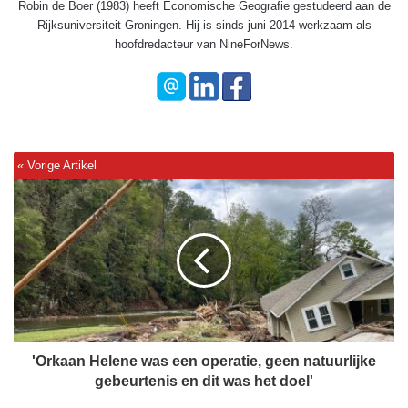
Robin de Boer (1983) heeft Economische Geografie gestudeerd aan de
Rijksuniversiteit Groningen. Hij is sinds juni 2014 werkzaam als
hoofdredacteur van NineForNews.
'
O
r
k
a
a
n
H
e
l
'Orkaan Helene was een operatie, geen natuurlijke
e
gebeurtenis en dit was het doel'
n