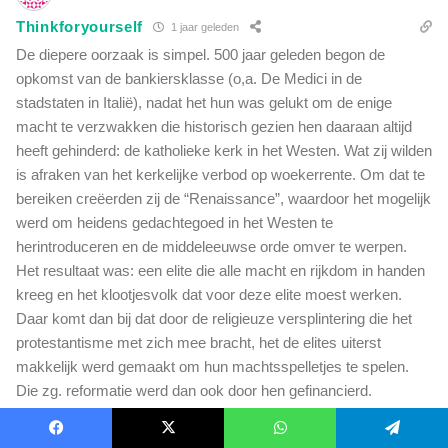
Thinkforyourself
1 jaar geleden
De diepere oorzaak is simpel. 500 jaar geleden begon de
opkomst van de bankiersklasse (o,a. De Medici in de
stadstaten in Italië), nadat het hun was gelukt om de enige
macht te verzwakken die historisch gezien hen daaraan altijd
heeft gehinderd: de katholieke kerk in het Westen. Wat zij wilden
is afraken van het kerkelijke verbod op woekerrente. Om dat te
bereiken creëerden zij de “Renaissance”, waardoor het mogelijk
werd om heidens gedachtegoed in het Westen te
herintroduceren en de middeleeuwse orde omver te werpen.
Het resultaat was: een elite die alle macht en rijkdom in handen
kreeg en het klootjesvolk dat voor deze elite moest werken.
Daar komt dan bij dat door de religieuze versplintering die het
protestantisme met zich mee bracht, het de elites uiterst
makkelijk werd gemaakt om hun machtsspelletjes te spelen.
Die zg. reformatie werd dan ook door hen gefinancierd.
Reageer
12
Toon Reacties
(2)
Facebook
X
WhatsApp
Telegram