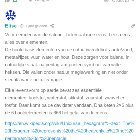
Toon Reacties
(1)
Elise
1 jaar geleden
Vervreemden van de natuur…helemaal mee eens. Lees eens
alles over elementen.
De hoofd basiselementen van de natuur/wereldbol: aarde/zand,
metaal/ijzer, vuur, water en hout. Deze zorgen voor balans. In
natuurlijke staat. oa pentagram punten symbool van witte
heksen. Die vallen onder natuur magie/werking en niet onder
slecht/zwarte occulte/magie.
Elke levensvorm op aarde bevat zes essentiële
elementen: koolstof, waterstof, stikstof, zuurstof, zwavel en
fosfor. Daar komt oa de davidster vandaan. Dna keten 2×6 plus
de 6 hoofdelementen is 666 het getal van de mens.
https://en.wikipedia.org/wiki/Unicursal_hexagram#:~:text=The%
20hexagram%20represents%20the%20heavenly,to%20the%20
pentagram%20or%20pentacle
.