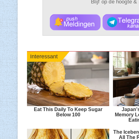
Blijf op de hoogte &
Interessant
Eat This Daily To Keep Sugar
Japan'
Below 100
Memory Lo
Eati
The Iceberg
All The 