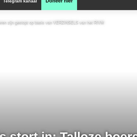
Doneer hier
Telegram kanaal
 boeren zijn gestopt op basis van VERZINSELS van het RIVM
 stort in: Talloze boere