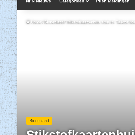
NFN Nieuws
Categorieën
Push Meldingen
Home
/
Binnenland
/
Stikstofkaartenhuis stort in: Talloze
Binnenland
Stikstofkaartenhuis