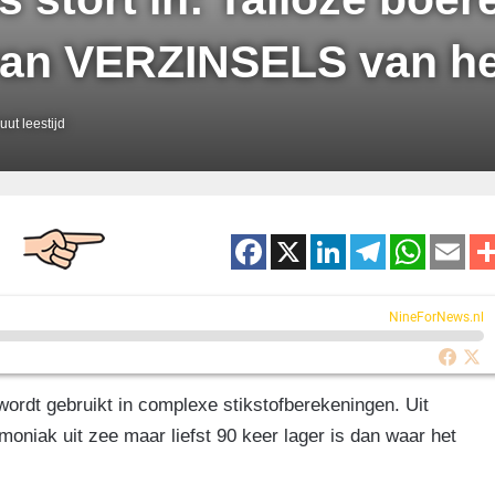
 van VERZINSELS van h
ut leestijd
F
X
Li
T
W
E
a
n
el
h
m
c
k
e
at
ai
NineForNews.nl
e
e
gr
s
b
dI
a
A
wordt gebruikt in complexe stikstofberekeningen. Uit
o
n
m
p
niak uit zee maar liefst 90 keer lager is dan waar het
o
p