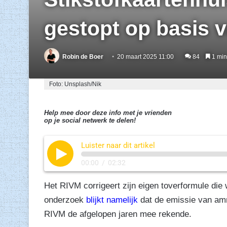
gestopt op basis
Robin de Boer
20 maart 2025 11:00
84
1 minu
Foto: Unsplash/Nik
Help mee door deze info met je vrienden
op je social netwerk te delen!
Luister naar dit artikel
00:00
/
02:32
Het RIVM corrigeert zijn eigen toverformule die 
onderzoek
blijkt namelijk
dat de emissie van ammo
RIVM de afgelopen jaren mee rekende.