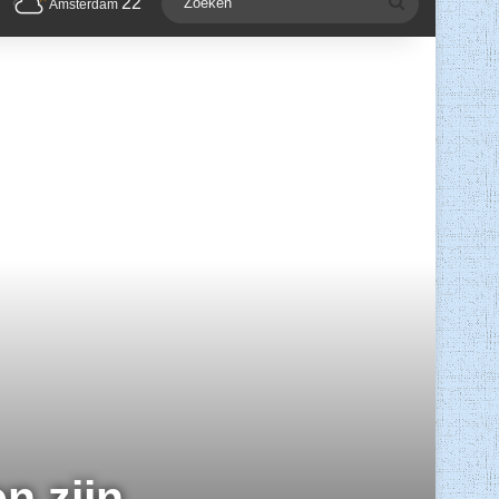
22
Zoeken
Amsterdam
n zijn