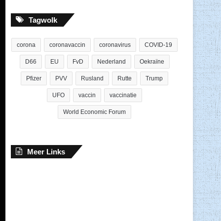
Tagwolk
corona
coronavaccin
coronavirus
COVID-19
D66
EU
FvD
Nederland
Oekraïne
Pfizer
PVV
Rusland
Rutte
Trump
UFO
vaccin
vaccinatie
World Economic Forum
Meer Links