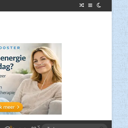
Willekeurig Artikel
Sidebar
Switch skin
℃