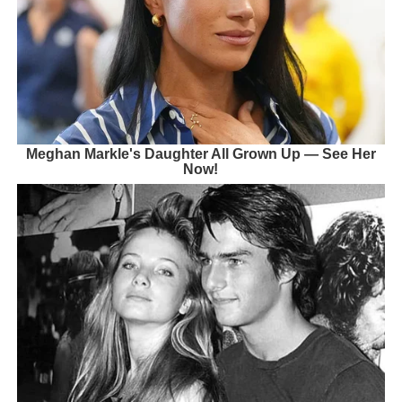
Meghan Markle's Daughter All Grown Up — See Her
Now!