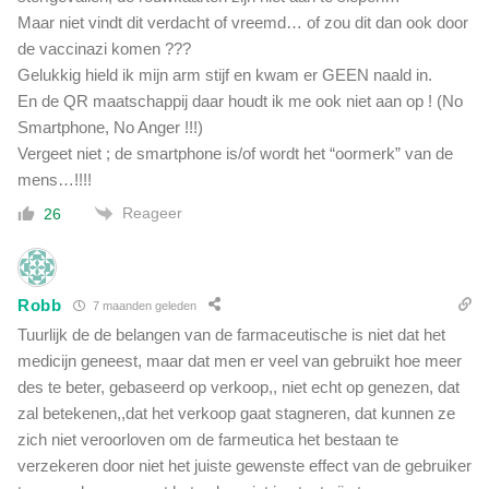
j
Maar niet vindt dit verdacht of vreemd… of zou dit dan ook door
k
de vaccinazi komen ???
i
Gelukkig hield ik mijn arm stijf en kwam er GEEN naald in.
n
En de QR maatschappij daar houdt ik me ook niet aan op ! (No
d
Smartphone, No Anger !!!)
e
r
Vergeet niet ; de smartphone is/of wordt het “oormerk” van de
e
mens…!!!!
n
Reageer
26
z
i
j
n
Robb
7 maanden geleden
v
Tuurlijk de de belangen van de farmaceutische is niet dat het
a
s
medicijn geneest, maar dat men er veel van gebruikt hoe meer
t
des te beter, gebaseerd op verkoop,, niet echt op genezen, dat
g
zal betekenen,,dat het verkoop gaat stagneren, dat kunnen ze
e
zich niet veroorloven om de farmeutica het bestaan te
s
verzekeren door niet het juiste gewenste effect van de gebruiker
t