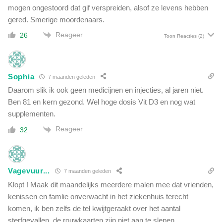
m
mogen ongestoord dat gif verspreiden, alsof ze levens hebben
k
a
gered. Smerige moordenaars.
e
r
r
Reageer
26
s
Toon Reacties
(2)
s
t
'
e
d
v
i
Sophia
e
7 maanden geleden
e
r
Daarom slik ik ook geen medicijnen en injecties, al jaren niet.
n
s
Ben 81 en kern gezond. Wel hoge dosis Vit D3 en nog wat
o
n
supplementen.
o
e
i
Reageer
32
l
t
l
e
e
e
n
r
Vagevuur...
7 maanden geleden
d
Klopt ! Maak dit maandelijks meerdere malen mee dat vrienden,
e
kenissen en famlie onverwacht in het ziekenhuis terecht
r
b
komen, ik ben zelfs de tel kwijtgeraakt over het aantal
i
sterfgevallen, de rouwkaarten zijn niet aan te slepen…