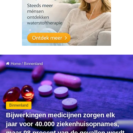
Home
/
Binnenland
Binnenland
Bijwerkingen medicijnen zorgen elk
jaar voor 40.000 ziekenhuisopnames,
maar 98 procent van de gevallen wordt