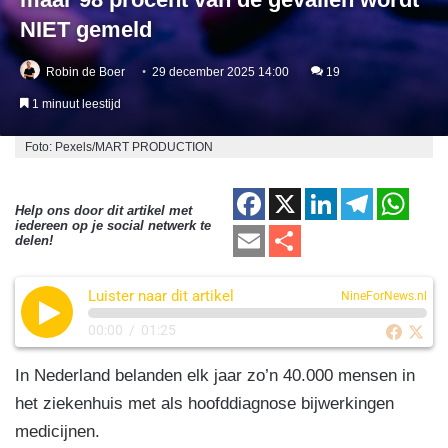
NIET gemeld
Robin de Boer
29 december 2025 14:00
19
1 minuut leestijd
Foto: Pexels/MART PRODUCTION
F
X
Li
T
W
Help ons door dit artikel met
iedereen op je social netwerk te
a
n
el
h
E
D
delen!
c
k
e
at
m
el
e
e
gr
s
Luister naar dit artikel
ail
e
NineForNews.nl
b
dI
a
A
n
00:00
/
01:25
o
n
m
p
In Nederland belanden elk jaar zo’n 40.000 mensen in
o
p
het ziekenhuis met als hoofddiagnose bijwerkingen
k
medicijnen.