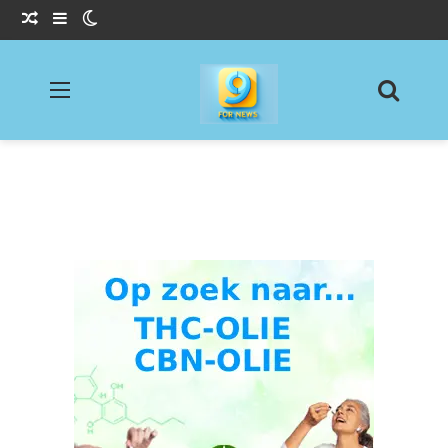
Willekeurig Artikel
Sidebar
Switch skin
Menu
Zoeke