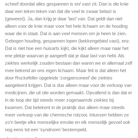
scheef doordat alles gespannen is en/ vast zit. Dan is die knie
daar een teken teken van dat die veel te zwaar belast is
(geweest). Ja, dan krijg je daar ‘last’ van. Dat geldt dan niet
alleen voor de knie maar voor het hele lichaam en de houding
waar die in staat. Dat is aan veel mensen om je heen te zien.
Gebogen houding, gespannen lopen (bekkengebied vast), enz.
Dat is niet hoe een huisarts kijkt, die kijkt alleen maar naar het
ene plekje waarvan je aangeeft dat je daar last van hebt. Als
ziektes werkelijk zouden bestaan dan waren we er allemaal zelf
mee bekend an ons eigen lichaam. Maar feit is dat alleen het
door Rockefeller opgeleide ‘zorgpersoneel’ die ziektes
aangeleerd krijgen. Dat is dus alleen maar voor de verkoop van
medicijnen, die uit olie worden gemaakt. Opvallend is dan dat er
in de loop der tijd steeds meer zogenaamde ziektes bij
kwamen. Dat betekent in de praktijk dus alleen maar steeds
meer verkoop van die chemische rotzooi. Intussen hebben ze
zo’n beetje elke menselijke emotie en elk menselijk gevoel ook
nog eens tot een ‘syndroom’ bestempeld.