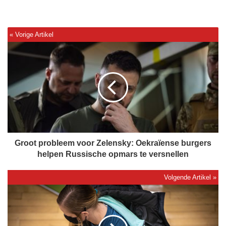
G
r
o
o
t
p
r
o
b
l
Groot probleem voor Zelensky: Oekraïense burgers
e
helpen Russische opmars te versnellen
e
m
v
A
o
r
o
t
r
s