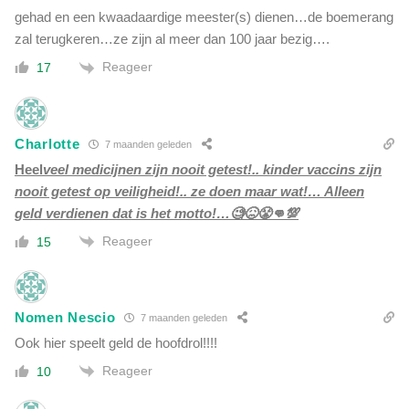
gehad en een kwaadaardige meester(s) dienen…de boemerang
zal terugkeren…ze zijn al meer dan 100 jaar bezig….
Reageer
17
Charlotte
7 maanden geleden
Heel
veel medicijnen zijn nooit getest!.. kinder vaccins zijn
nooit getest op veiligheid!.. ze doen maar wat!… Alleen
geld verdienen dat is het motto!…🧐😖😤👊💯
Reageer
15
Nomen Nescio
7 maanden geleden
Ook hier speelt geld de hoofdrol!!!!
Reageer
10