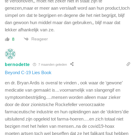
te veroorloven,, moet het zeker niet in staat zijn te
e
genezen,maar er meer aan verslaaft word aan hun product,toch
l
d
simpel om dat te begrijpen en degene die het niet begrijpt, blijf
dan gewoon hun middel maar dan gebruiken,, blijf maar dat
lekker afhankelijk van ze.
Reageer
8
bernodette
7 maanden geleden
Beyond C-19 Lies Book
en dr. Bryan Ardis is overal te vinden , ook waar de ‘gewone’
medicatie van gemaakt is…voornamelijk van slangengif en
symptoombestrijding….mensen worden alleen maar zieker
door de door zionistsiche Rockefeller veroorzaakte
farmaceutische industrie en hun opleidingen aan de ‘dokters’die
uitsluitend zijn opgeleid tot farma-hoeren….en zich totaal niet
bezigen met het helen van mensen..na de covid19-hoax
moeten artsen toch wel beseffen dat ze het falikant fout hebben