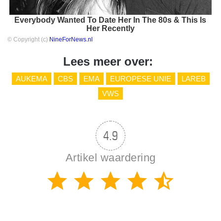
Everybody Wanted To Date Her In The 80s & This Is
Her Recently
© Copyright (c)
NineForNews.nl
Lees meer over:
AUKEMA
CBS
EMA
EUROPESE UNIE
LAREB
VWS
4.9
Artikel waardering