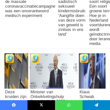
de massale
sadistisch
soort religi
coronavaccinatiecampagne
seksueel
Een soort
was een onverantwoord
kindermisbruik:
groene terr
medisch experiment
‘Aangifte doen
Hoe je in
van deze vorm
Nederland
van geweld is
voortduren
zinloos in ons
wordt
land’
geïndoctri
door lerare
media
Deze
Minister van
Klaus
kruiden zijn
Ontwikkelingshulp
Schwab
goed voor
financierde in 2023 het
treedt af als
je
WEF met bijna een ton:
voorzitter van
Facebook
X
WhatsApp
Telegram