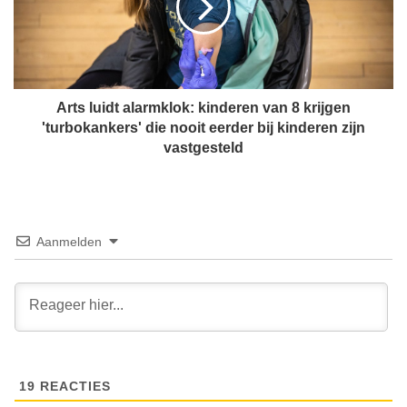
Z
l
e
u
l
i
e
d
n
t
s
a
Arts luidt alarmklok: kinderen van 8 krijgen
k
l
'turbokankers' die nooit eerder bij kinderen zijn
y
a
vastgesteld
:
r
O
m
e
k
k
l
r
o
Aanmelden
a
k
ï
:
e
k
n
i
s
n
e
d
b
e
u
19
REACTIES
r
r