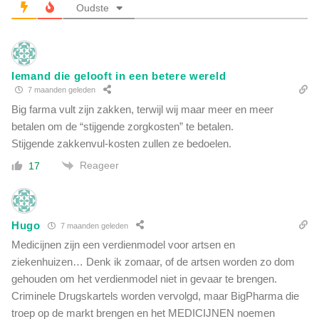
e
Oudste
g
n
e
v
r
a
s
n
h
Iemand die gelooft in een betere wereld
8
e
7 maanden geleden
k
l
r
Big farma vult zijn zakken, terwijl wij maar meer en meer
p
i
betalen om de “stijgende zorgkosten” te betalen.
e
j
Stijgende zakkenvul-kosten zullen ze bedoelen.
n
g
R
Reageer
17
e
u
n
s
'
s
t
i
Hugo
7 maanden geleden
u
s
r
Medicijnen zijn een verdienmodel voor artsen en
c
b
ziekenhuizen… Denk ik zomaar, of de artsen worden zo dom
h
o
gehouden om het verdienmodel niet in gevaar te brengen.
e
k
Criminele Drugskartels worden vervolgd, maar BigPharma die
o
a
p
troep op de markt brengen en het MEDICIJNEN noemen
n