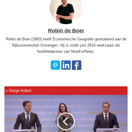
Robin de Boer
Robin de Boer (1983) heeft Economische Geografie gestudeerd aan de
Rijksuniversiteit Groningen. Hij is sinds juni 2014 werkzaam als
hoofdredacteur van NineForNews.
'
A
l
l
e
s