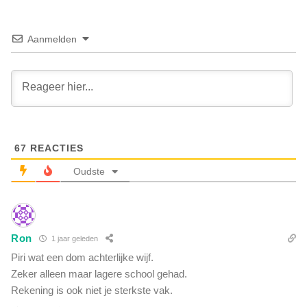
o
d
o
o
r
v
Aanmelden
d
e
e
r
p
d
a
e
r
z
l
w
e
a
m
67
REACTIES
g
e
e
Oudste
n
r
t
v
a
a
i
n
r
Ron
1 jaar geleden
V
e
V
Piri wat een dom achterlijke wijf.
c
D
Zeker alleen maar lagere school gehad.
o
-
Rekening is ook niet je sterkste vak.
r
l
o