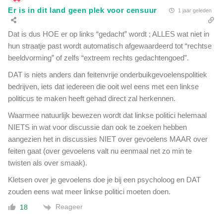
Er is in dit land geen plek voor censuur
1 jaar geleden
Dat is dus HOE er op links “gedacht” wordt ; ALLES wat niet in
hun straatje past wordt automatisch afgewaardeerd tot “rechtse
beeldvorming” of zelfs “extreem rechts gedachtengoed”.
DAT is niets anders dan feitenvrije onderbuikgevoelenspolitiek
bedrijven, iets dat iedereen die ooit wel eens met een linkse
politicus te maken heeft gehad direct zal herkennen.
Waarmee natuurlijk bewezen wordt dat linkse politici helemaal
NIETS in wat voor discussie dan ook te zoeken hebben
aangezien het in discussies NIET over gevoelens MAAR over
feiten gaat (over gevoelens valt nu eenmaal net zo min te
twisten als over smaak).
Kletsen over je gevoelens doe je bij een psycholoog en DAT
zouden eens wat meer linkse politici moeten doen.
Reageer
18