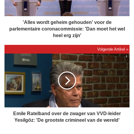
w
o
r
d
'Alles wordt geheim gehouden' voor de
t
parlementaire coronacommissie: 'Dan moet het wel
g
heel erg zijn'
e
h
e
E
i
m
m
i
g
l
e
e
h
R
o
a
u
t
d
e
e
l
Emile Ratelband over de zwager van VVD-leider
n
b
Yesilgöz: 'De grootste crimineel van de wereld'
'
a
v
n