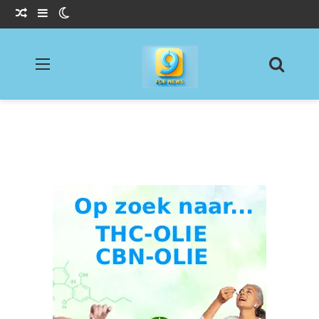
Willekeurig Artikel
Sidebar
Switch skin
Menu
Zoeke