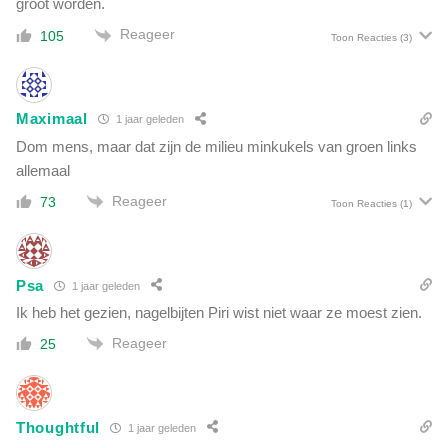
t
groot worden.
e
s
t
Reageer
105
Toon Reacties
(3)
t
w
e
e
c
l
r
h
Maximaal
1 jaar geleden
i
e
Dom mens, maar dat zijn de milieu minkukels van groen links
m
e
i
allemaal
l
n
e
Reageer
73
Toon Reacties
(1)
e
r
e
g
l
z
v
i
Psa
1 jaar geleden
a
j
Ik heb het gezien, nagelbijten Piri wist niet waar ze moest zien.
n
n
d
Reageer
25
'
e
w
e
r
Thoughtful
1 jaar geleden
e