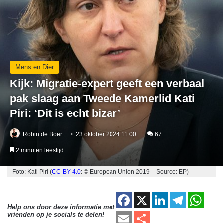
Mens en Dier
Kijk: Migratie-expert geeft een verbaal
pak slaag aan Tweede Kamerlid Kati
Piri: ‘Dit is echt bizar’
Robin de Boer
23 oktober 2024 11:00
67
2 minuten leestijd
Foto: Kati Piri (
CC-BY-4.0
: © European Union 2019 – Source: EP)
F
X
Li
T
W
Help ons door deze informatie met
a
n
el
h
E
D
vrienden op je socials te delen!