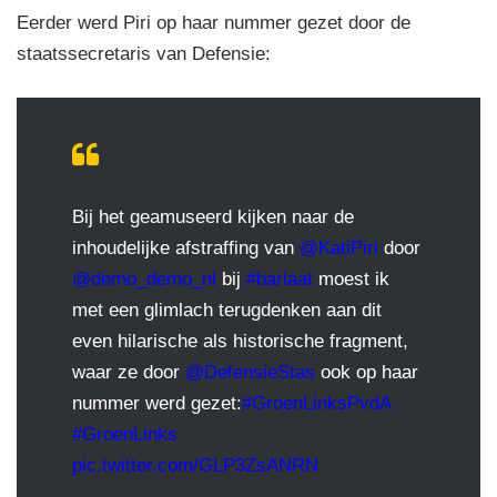
Eerder werd Piri op haar nummer gezet door de
staatssecretaris van Defensie:
Bij het geamuseerd kijken naar de
inhoudelijke afstraffing van
@KatiPiri
door
@demo_demo_nl
bij
#barlaat
moest ik
met een glimlach terugdenken aan dit
even hilarische als historische fragment,
waar ze door
@DefensieStas
ook op haar
nummer werd gezet:
#GroenLinksPvdA
#GroenLinks
pic.twitter.com/GLP3ZsANRN