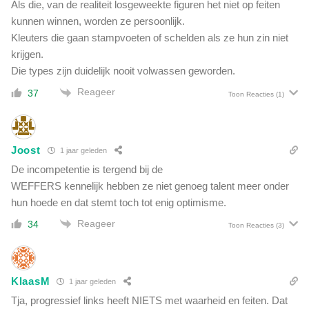
Als die, van de realiteit losgeweekte figuren het niet op feiten
l
kunnen winnen, worden ze persoonlijk.
d
Kleuters die gaan stampvoeten of schelden als ze hun zin niet
'
krijgen.
Die types zijn duidelijk nooit volwassen geworden.
Reageer
37
Toon Reacties
(1)
Joost
1 jaar geleden
De incompetentie is tergend bij de
WEFFERS kennelijk hebben ze niet genoeg talent meer onder
hun hoede en dat stemt toch tot enig optimisme.
Reageer
34
Toon Reacties
(3)
KlaasM
1 jaar geleden
Tja, progressief links heeft NIETS met waarheid en feiten. Dat