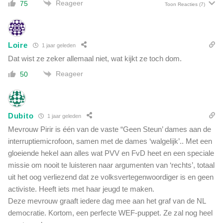
Reageer
75
e
Toon Reacties
(7)
n
i
a
d
c
e
o
Loire
r
1 jaar geleden
m
Y
Dat wist ze zeker allemaal niet, wat kijkt ze toch dom.
m
e
i
Reageer
50
s
s
i
s
l
i
g
e
Dubito
1 jaar geleden
ö
:
Mevrouw Pirir is één van de vaste “Geen Steun’ dames aan de
z
'
:
interruptiemicrofoon, samen met de dames ‘walgelijk’.. Met een
D
'
gloeiende hekel aan alles wat PVV en FvD heet en een speciale
a
D
missie om nooit te luisteren naar argumenten van ‘rechts’, totaal
n
e
m
uit het oog verliezend dat ze volksvertegenwoordiger is en geen
g
o
activiste. Heeft iets met haar jeugd te maken.
r
e
Deze mevrouw graaft iedere dag mee aan het graf van de NL
o
t
democratie. Kortom, een perfecte WEF-puppet. Ze zal nog heel
o
h