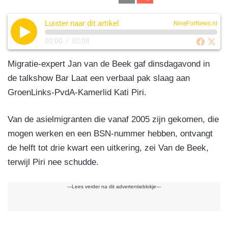
c
k
e
at
m
el
e
e
gr
s
Luister naar dit artikel
ail
e
NineForNews.nl
b
dI
a
A
n
00:00
/
02:08
o
n
m
p
Migratie-expert Jan van de Beek gaf dinsdagavond in
o
p
de talkshow Bar Laat een verbaal pak slaag aan
k
GroenLinks-PvdA-Kamerlid Kati Piri.
Van de asielmigranten die vanaf 2005 zijn gekomen, die
mogen werken en een BSN-nummer hebben, ontvangt
de helft tot drie kwart een uitkering, zei Van de Beek,
terwijl Piri nee schudde.
---Lees verder na dit advertentieblokje---