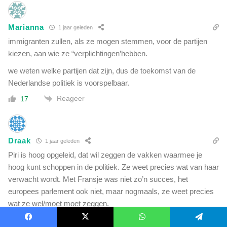
Marianna
1 jaar geleden
immigranten zullen, als ze mogen stemmen, voor de partijen
kiezen, aan wie ze “verplichtingen’hebben.
we weten welke partijen dat zijn, dus de toekomst van de
Nederlandse politiek is voorspelbaar.
Reageer
17
Draak
1 jaar geleden
Piri is hoog opgeleid, dat wil zeggen de vakken waarmee je
hoog kunt schoppen in de politiek. Ze weet precies wat van haar
verwacht wordt. Met Fransje was niet zo’n succes, het
europees parlement ook niet, maar nogmaals, ze weet precies
wat ze wel/moet moet zeggen.
Assielmigranten vanaf notabene 2005!!! in grote getale nog
Facebook
X
WhatsApp
Telegram