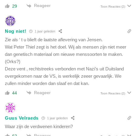
o
o
Reageer
29
r
Toon Reacties
(2)
o
n
p
i
a
e
u
Nog niet!
1 jaar geleden
u
t
w
Zie als ‘ t u blieft de laatste aflevering van Jensen.
i
e
Wat Peter Thiel zegt is het doel. Wij als mensen zijn niet meer
s
d
dan genetisch materiaal om nieuwe menssoorten te maken.
m
e
e
(Orks?)
f
m
Deze vent , rechtstreeks verbonden met Nazi’s uit Duitsland
e
e
overgekomen naar de VS, is werkelijk zeeer gevaarlijk. We
n
t
zullen minder worden dan slaaf en dat kan.
s
1
i
Reageer
1
44
Toon Reacties
(2)
e
3
w
5
e
p
t
Guus Velraeds
r
1 jaar geleden
t
o
Waar zijn de verdwenen kinderen?
e
c
n
Reageer