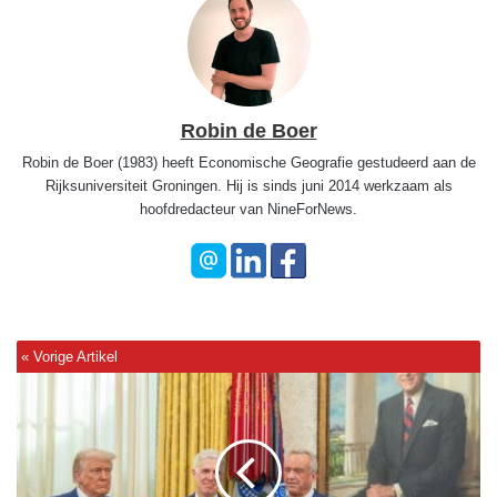
Robin de Boer
Robin de Boer (1983) heeft Economische Geografie gestudeerd aan de
Rijksuniversiteit Groningen. Hij is sinds juni 2014 werkzaam als
hoofdredacteur van NineForNews.
M
i
n
i
s