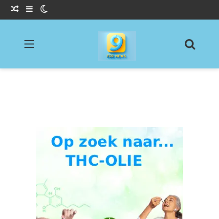
Willekeurig Artikel
Sidebar
Switch skin
Menu
Zoeke