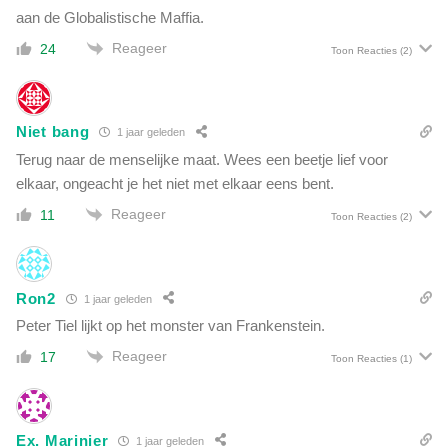
p
aan de Globalistische Maffia.
n
e
d
Reageer
24
l
Toon Reacties
(2)
o
,
o
p
f
a
p
Niet bang
1 jaar geleden
r
o
l
Terug naar de menselijke maat. Wees een beetje lief voor
t
e
elkaar, ongeacht je het niet met elkaar eens bent.
m
Reageer
11
e
Toon Reacties
(2)
n
t
b
Ron2
1 jaar geleden
u
i
Peter Tiel lijkt op het monster van Frankenstein.
t
Reageer
17
Toon Reacties
(1)
e
n
s
p
Ex. Marinier
1 jaar geleden