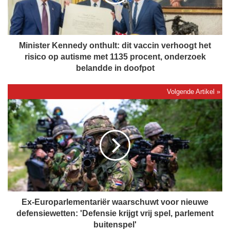
t
e
r
K
e
Minister Kennedy onthult: dit vaccin verhoogt het
n
risico op autisme met 1135 procent, onderzoek
n
belandde in doofpot
e
d
y
E
o
x
n
-
t
E
h
u
u
r
l
o
t
p
:
a
d
r
Ex-Europarlementariër waarschuwt voor nieuwe
i
l
defensiewetten: 'Defensie krijgt vrij spel, parlement
t
e
buitenspel'
v