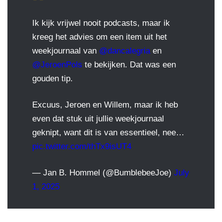
Ik kijk vrijwel nooit podcasts, maar ik
kreeg het advies om een item uit het
weekjournaal van
@dancalegria
en
@JeroenPols
te bekijken. Dat was een
gouden tip.
Excuus, Jeroen en Willem, maar ik heb
even dat stuk uit jullie weekjournaal
geknipt, want dit is van essentieel, nee…
pic.twitter.com/thTx9isUT4
— Jan B. Hommel (@BumblebeeJoe)
July
1, 2025