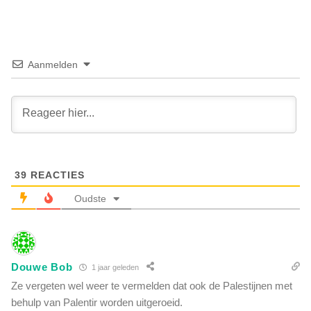
m
a
e
c
n
c
t
i
a
Aanmelden
n
r
v
i
e
ë
r
r
h
w
o
a
o
a
g
39
REACTIES
r
t
s
Oudste
h
c
e
h
t
u
r
w
i
Douwe Bob
t
1 jaar geleden
s
v
Ze vergeten wel weer te vermelden dat ook de Palestijnen met
i
o
behulp van Palentir worden uitgeroeid.
c