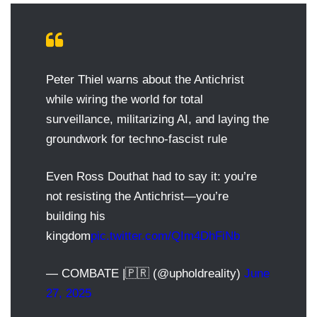
Peter Thiel warns about the Antichrist
while wiring the world for total
surveillance, militarizing AI, and laying the
groundwork for techno-fascist rule
Even Ross Douthat had to say it: you’re
not resisting the Antichrist—you’re
building his
kingdom
pic.twitter.com/QIm4DhFiNb
— COMBATE |🇵🇷 (@upholdreality)
June
27, 2025