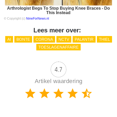
Arthrologist Begs To Stop Buying Knee Braces - Do
This Instead
© Copyright (c)
NineForNews.nl
Lees meer over:
AI
BONTE
CORONA
NCTV
PALANTIR
THIEL
TOESLAGENAFFAIRE
4.7
Artikel waardering