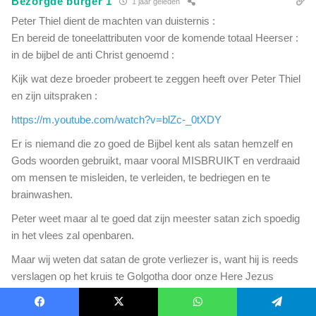
Bezorgde burger 1
1 jaar geleden
Peter Thiel dient de machten van duisternis :
En bereid de toneelattributen voor de komende totaal Heerser :
in de bijbel de anti Christ genoemd :
Kijk wat deze broeder probeert te zeggen heeft over Peter Thiel
en zijn uitspraken :
https://m.youtube.com/watch?v=blZc-_0tXDY
Er is niemand die zo goed de Bijbel kent als satan hemzelf en
Gods woorden gebruikt, maar vooral MISBRUIKT en verdraaid
om mensen te misleiden, te verleiden, te bedriegen en te
brainwashen.
Peter weet maar al te goed dat zijn meester satan zich spoedig
in het vlees zal openbaren.
Maar wij weten dat satan de grote verliezer is, want hij is reeds
verslagen op het kruis te Golgotha door onze Here Jezus
Christus.
Facebook
X
WhatsApp
Telegram