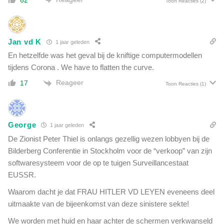
62
Toon Reacties
(2)
e
:
n
'
t
D
,
e
Jan vd K
1 jaar geleden
o
f
n
En hetzelfde was het geval bij de kniftige computermodellen
e
d
tijdens Corona . We have to flatten the curve.
n
e
s
Reageer
17
Toon Reacties
(1)
r
i
z
e
o
k
e
r
George
1 jaar geleden
k
i
De Zionist Peter Thiel is onlangs gezellig wezen lobbyen bij de
b
j
e
Bilderberg Conferentie in Stockholm voor de “verkoop” van zijn
g
l
softwaresysteem voor de op te tuigen Surveillancestaat
t
a
EUSSR.
v
n
r
d
Waarom dacht je dat FRAU HITLER VD LEYEN eveneens deel
i
d
uitmaakte van de bijeenkomst van deze sinistere sekte!
j
e
s
We worden met huid en haar achter de schermen verkwanseld
i