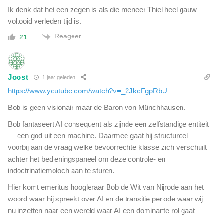
e
Ik denk dat het een zegen is als die meneer Thiel heel gauw
l
'
voltooid verleden tijd is.
Reageer
21
Joost
1 jaar geleden
https://www.youtube.com/watch?v=_2JkcFgpRbU
Bob is geen visionair maar de Baron von Münchhausen.
Bob fantaseert AI consequent als zijnde een zelfstandige entiteit
— een god uit een machine. Daarmee gaat hij structureel
voorbij aan de vraag welke bevoorrechte klasse zich verschuilt
achter het bedieningspaneel om deze controle- en
indoctrinatiemoloch aan te sturen.
Hier komt emeritus hoogleraar Bob de Wit van Nijrode aan het
woord waar hij spreekt over AI en de transitie periode waar wij
nu inzetten naar een wereld waar AI een dominante rol gaat