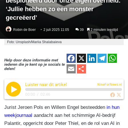
bespioneerd door onze eigen overheid:
‘Jullie hebben zo een monster
gecreëerd’
Robin de Boer
2 juli 2025 11:05
39
2 minuten leestijd
Foto: Unsplash/Mariia Shalabaieva
F
X
Li
T
W
Help door deze informatie met
iederen die je kent op je socials te
a
n
el
h
E
D
delen!
c
k
e
at
m
el
e
e
gr
s
Luister naar dit artikel
ail
e
NineForNews.nl
b
dI
a
A
n
00:00
/
02:46
o
n
m
p
Jurist Jeroen Pols en Willem Engel besteedden
in hun
o
p
weekjournaal
aandacht aan het schimmige AI-bedrijf
k
Palantir, opgericht door Peter Thiel, en de rol van AI in