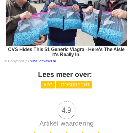
CVS Hides This $1 Generic Viagra - Here's The Aisle
It's Really In.
© Copyright (c)
NineForNews.nl
Lees meer over:
AZC
LOOSDRECHT
4.9
Artikel waardering