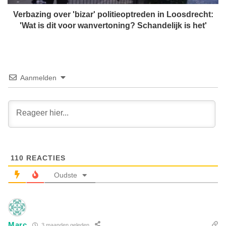
g
W
o
Verbazing over 'bizar' politieoptreden in Loosdrecht:
i
v
'Wat is dit voor wanvertoning? Schandelijk is het'
l
e
c
r
o
'
c
b
k
i
Aanmelden
(
z
5
a
3
r
)
'
o
p
v
o
e
l
r
110
REACTIES
i
l
t
Oudste
e
i
d
e
e
o
n
p
n
Marc
3 maanden geleden
t