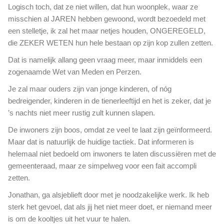
Logisch toch, dat ze niet willen, dat hun woonplek, waar ze
t
i
misschien al JAREN hebben gewoond, wordt bezoedeld met
s
een stelletje, ik zal het maar netjes houden, ONGEREGELD,
d
die ZEKER WETEN hun hele bestaan op zijn kop zullen zetten.
i
Dat is namelijk allang geen vraag meer, maar inmiddels een
t
v
zogenaamde Wet van Meden en Perzen.
o
Je zal maar ouders zijn van jonge kinderen, of nóg
o
bedreigender, kinderen in de tienerleeftijd en het is zeker, dat je
r
w
’s nachts niet meer rustig zult kunnen slapen.
a
De inwoners zijn boos, omdat ze veel te laat zijn geïnformeerd.
n
Maar dat is natuurlijk de huidige tactiek. Dat informeren is
v
helemaal niet bedoeld om inwoners te laten discussiëren met de
e
r
gemeenteraad, maar ze simpelweg voor een fait accompli
t
zetten.
o
Jonathan, ga alsjeblieft door met je noodzakelijke werk. Ik heb
n
sterk het gevoel, dat als jij het niet meer doet, er niemand meer
i
n
is om de kooltjes uit het vuur te halen.