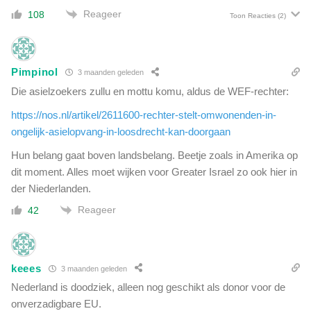
g
Reageer
108
Toon Reacties
(2)
?
S
c
h
Pimpinol
3 maanden geleden
a
Die asielzoekers zullu en mottu komu, aldus de WEF-rechter:
n
d
https://nos.nl/artikel/2611600-rechter-stelt-omwonenden-in-
e
ongelijk-asielopvang-in-loosdrecht-kan-doorgaan
l
i
Hun belang gaat boven landsbelang. Beetje zoals in Amerika op
j
dit moment. Alles moet wijken voor Greater Israel zo ook hier in
k
der Niederlanden.
i
s
Reageer
42
h
e
t
'
keees
3 maanden geleden
Nederland is doodziek, alleen nog geschikt als donor voor de
onverzadigbare EU.