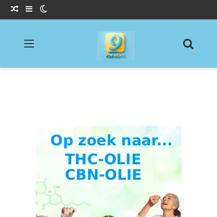
Willekeurig Artikel
Sidebar
Switch skin
Menu
Zoeke