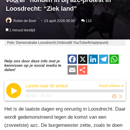
Loosdrecht: “Ziek land”
Robin de Boer
23 april 2026 06:00
110
1 minuut leestijd
Foto: Demonstratie Loosdrecht (Videostill YouTube/Krispijnpunt)
F
X
Li
T
W
Help ons door deze info met je
kennissen op je social media te
a
n
el
h
E
D
delen!
c
k
e
at
m
el
e
e
gr
s
Luister naar dit artikel
ail
e
NineForNews.nl
b
dI
a
A
n
00:00
/
01:49
o
n
m
p
Het is de laatste dagen erg onrustig in Loosdrecht. Daar
o
p
wordt gedemonstreerd tegen de komst van een
k
(zoveelste) azc. De burgemeester zette, zoals te doen