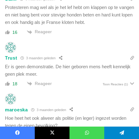
Protesteren mag wel als je het lef hebt om klappen op te vangen
en niet bang bent voor stevige honden beten en hard kunt lopen
en ook handig als je Franse kloten hebt.
Reageer
16
Trust
3 maanden geleden
Er is geen demonstratie. De hier geboren mens heeft kennelijk
geen plek meer.
Reageer
18
Toon Reacties
(1)
maroeska
3 maanden geleden
Hoe heet het ook alweer als politie (en leger) ingezet worden
tegen de eigen bevolking?
Reageer
34
Toon Reacties
(3)
Facebook
X
WhatsApp
Telegram