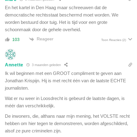
a
r
En het kartel in Den Haag maar schreeuwen dat de
i
e
democratische rechtsstaat beschermd moet worden. We
n
d
worden bestuurd door tuig. Het is tijd voor een grote
c
e
i
schoonmaak door de gehele overheid.
n
d
i
Reageer
103
Toon Reacties
(2)
e
n
n
L
t
o
o
Annette
3 maanden geleden
s
Ik wil beginnen met een GROOT compliment te geven aan
d
Jonathan Krispijn. Hij is met recht één van de laatste ECHTE
r
journalisten.
e
c
Wat er nu weer in Loosdrecht is gebeurd de laatste dagen, is
h
méér dan verschrikkelijk.
t
:
De inwoners, die, althans naar mijn mening, het VOLSTE recht
'
hebben om hier tegen te demonstreren, worden afgeschilderd,
W
alsof ze pure criminelen zijn.
a