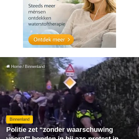
Home
/
Binnenland
Binnenland
Politie zet “zonder waarschuwing
vooraf” honden in bij azc-protest in