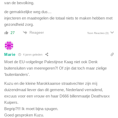
van de bevolking.
de gemakkelijke weg dus…
injecteren en maatregelen die totaal niets te maken hebben met
gezondheid zorg.
Reageer
27
Toon Reacties
(3)
Marie
4 jaren geleden
Moet de EU-volgelinge Palestijnse Kaag niet ook Denk
buitensluiten van meeregeren?! Of zijn dat toch maar zielige
‘buitenlanders’.
Kuzu en die kleine Marokkaanse straatvechter zijn mìj
duizendmaal liever dan dit gemene, Nederland verradend,
excuus voor een vrouw en haar D666 billenmaatje Deathvaxx
Kuipers.
Begrip?!!! Ik moet bijna spugen.
Goed gesproken Kuzu.