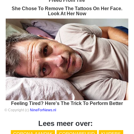
Freed From Tire
She Chose To Remove The Tattoos On Her Face.
Look At Her Now
Feeling Tired? Here's The Trick To Perform Better
© Copyright (c)
NineForNews.nl
Lees meer over:
CORONA-AANPAK
CORONABELEID
KUIPERS