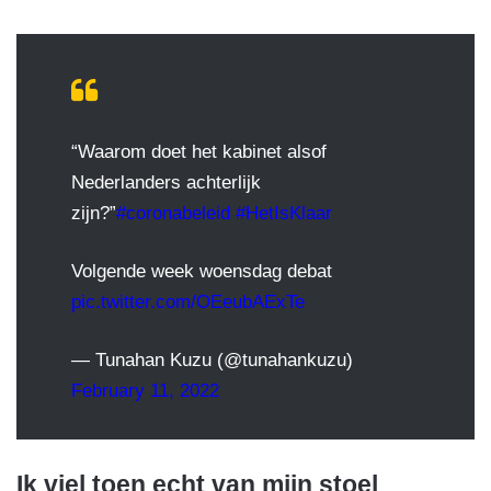
“Waarom doet het kabinet alsof
Nederlanders achterlijk
zijn?”
#coronabeleid
#HetIsKlaar
Volgende week woensdag debat
pic.twitter.com/OEeubAExTe
— Tunahan Kuzu (@tunahankuzu)
February 11, 2022
Ik viel toen echt van mijn stoel