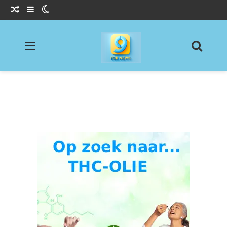
Willekeurig Artikel
Sidebar
Switch skin
Menu
Zoeke