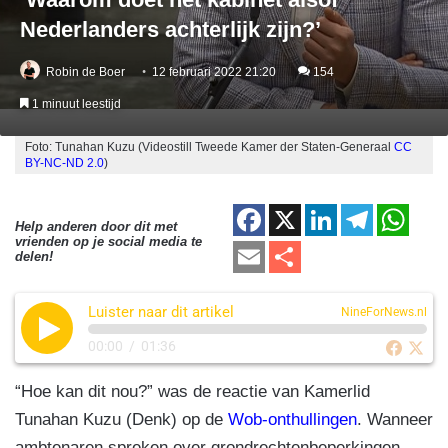
Nederlanders achterlijk zijn?’
Robin de Boer
12 februari 2022 21:20
154
1 minuut leestijd
Foto: Tunahan Kuzu (Videostill Tweede Kamer der Staten-Generaal
CC
BY-NC-ND 2.0
)
F
X
Li
T
W
Help anderen door dit met
vrienden op je social media te
a
n
el
h
E
D
delen!
c
k
e
at
m
el
e
e
gr
s
Luister naar dit artikel
ail
e
NineForNews.nl
b
dI
a
A
n
00:00
/
01:36
o
n
m
p
“Hoe kan dit nou?” was de reactie van Kamerlid
o
p
Tunahan Kuzu (Denk) op de
Wob-onthullingen
. Wanneer
k
ambtenaren spreken over grondrechtenbeperkingen