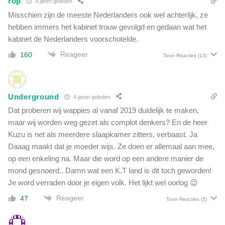
rop
4 jaren geleden
o
l
n
Misschien zijn de meeste Nederlanders ook wel achterlijk, ze
g
a
hebben immers het kabinet trouw gevolgd en gedaan wat het
e
v
kabinet de Nederlanders voorschotelde.
l
a
i
Reageer
160
c
Toon Reacties
(13)
j
c
k
i
!
n
'
Underground
4 jaren geleden
s
'
Dat proberen wij wappies al vanaf 2019 duidelijk te maken,
maar wij worden weg gezet als complot denkers? En de heer
Kuzu is net als meerdere slaapkamer zitters, verbaast. Ja
Daaag maakt dat je moeder wijs. Ze doen er allemaal aan mee,
op een enkeling na. Maar die word op een andere manier de
mond gesnoerd.. Damn wat een K.T land is dit toch geworden!
Je word verraden door je eigen volk. Het lijkt wel oorlog 😉
Reageer
47
Toon Reacties
(5)