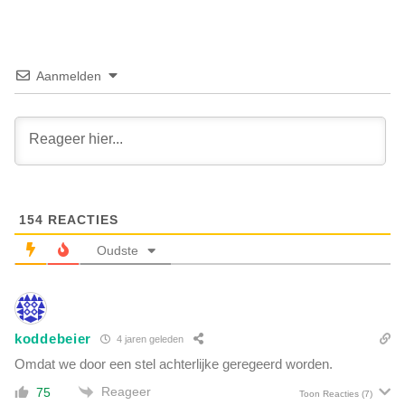
'
t
o
a
n
r
t
i
Aanmelden
l
ë
u
r
i
:
s
'
t
T
e
i
r
j
d
154
REACTIES
d
e
v
Oudste
'
o
A
o
t
r
t
d
j
koddebeier
4 jaren geleden
e
e
w
Omdat we door een stel achterlijke geregeerd worden.
K
a
u
Reageer
75
Toon Reacties
(7)
a