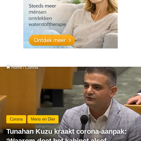
Home
/
Corona
Corona
Mens en Dier
Tunahan Kuzu kraakt corona-aanpak:
‘Waarom doet het kabinet alsof