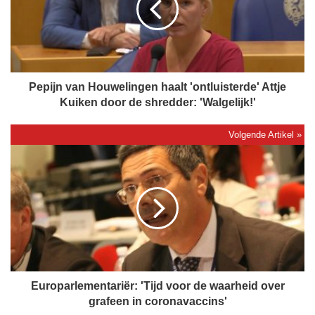
j
n
v
a
n
H
Pepijn van Houwelingen haalt 'ontluisterde' Attje
o
Kuiken door de shredder: 'Walgelijk!'
u
w
e
E
l
u
i
r
n
o
g
p
e
a
n
r
h
l
a
e
a
m
Europarlementariër: 'Tijd voor de waarheid over
l
e
grafeen in coronavaccins'
t
n