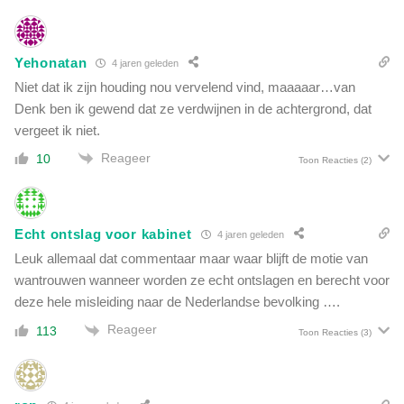
i
r
k
h
e
e
n
Yehonatan
4 jaren geleden
i
d
Niet dat ik zijn houding nou vervelend vind, maaaaar…van
d
o
o
Denk ben ik gewend dat ze verdwijnen in de achtergrond, dat
o
v
vergeet ik niet.
r
e
d
Reageer
10
Toon Reacties
(2)
r
e
g
s
r
h
a
r
Echt ontslag voor kabinet
4 jaren geleden
f
e
Leuk allemaal dat commentaar maar waar blijft de motie van
e
d
e
wantrouwen wanneer worden ze echt ontslagen en berecht voor
d
n
deze hele misleiding naar de Nederlandse bevolking ….
e
i
r
Reageer
113
Toon Reacties
(3)
n
:
c
'
o
W
r
a