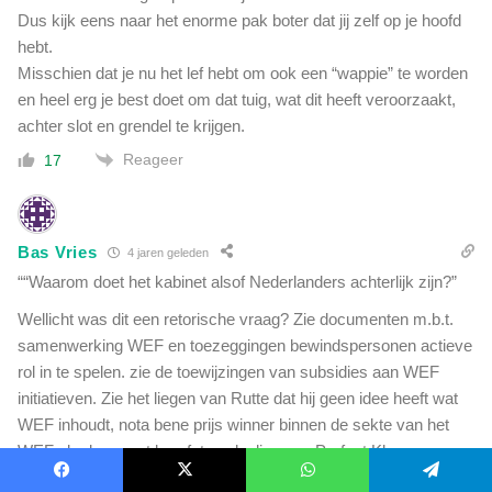
Dus kijk eens naar het enorme pak boter dat jij zelf op je hoofd
hebt.
Misschien dat je nu het lef hebt om ook een “wappie” te worden
en heel erg je best doet om dat tuig, wat dit heeft veroorzaakt,
achter slot en grendel te krijgen.
Reageer
17
Bas Vries
4 jaren geleden
““Waarom doet het kabinet alsof Nederlanders achterlijk zijn?”
Wellicht was dit een retorische vraag? Zie documenten m.b.t.
samenwerking WEF en toezeggingen bewindspersonen actieve
rol in te spelen. zie de toewijzingen van subsidies aan WEF
initiatieven. Zie het liegen van Rutte dat hij geen idee heeft wat
WEF inhoudt, nota bene prijs winner binnen de sekte van het
WEF als de meest braafste volgeling van Profeet Klaus
Schwab.
Facebook
X
WhatsApp
Telegram