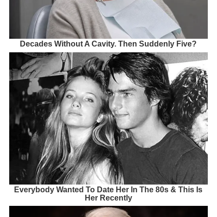
Decades Without A Cavity. Then Suddenly Five?
Everybody Wanted To Date Her In The 80s & This Is
Her Recently