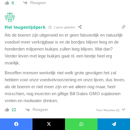
Reageer
8
Het leugentijdperk
2 jaren geleden
Als de boeren zijn uitgeroeid en er geen fatsoenlijk en natuurlijk
voedsel meer verkrijgbaar is en de bordjes blijven leeg en de
honderden miljoenen buikjes zullen leeg blijven. Wat dan?
Verder leven met lege buikjes gaat nl. een beetje heel erg
moeilijk.
Beseffen mensen werkelijk niet welk grote gevolgen het zal
hebben voor onze voedselvoorziening en onze lijven, dus leven,
als de boeren er niet meer zijn en we alleen nog maar, heel
misschien, nog insecten en giftige Bill Gates GMO sojabonen
vreten en rioolwater drinken.
Reageer
22
Toon Reacties
(2)
Facebook
X
WhatsApp
Telegram