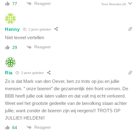
Reageer
77
Toon Reacties
(4)
Henny
2 jaren geleden
Niet teveel vertellen
Reageer
29
Ria
2 jaren geleden
Zo is dat Mark van den Oever, ben zo trots op jou en jullie
mensen. ” onze boeren” die gezamenlijk één front vormen. De
BBB heeft jullie ook laten vallen en dat valt mij echt verkeerd.
Weet wel het grootste gedeelte van de bevolking staan achter
jullie, want zonder de boeren zijn wij nergens!! TROTS OP
JULLIE!! HELDEN!!
Reageer
64