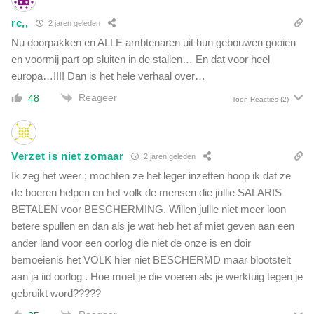
rc,,
2 jaren geleden
Nu doorpakken en ALLE ambtenaren uit hun gebouwen gooien
en voormij part op sluiten in de stallen… En dat voor heel
europa…!!!! Dan is het hele verhaal over…
Reageer
48
Toon Reacties
(2)
Verzet is niet zomaar
2 jaren geleden
Ik zeg het weer ; mochten ze het leger inzetten hoop ik dat ze
de boeren helpen en het volk de mensen die jullie SALARIS
BETALEN voor BESCHERMING. Willen jullie niet meer loon
betere spullen en dan als je wat heb het af miet geven aan een
ander land voor een oorlog die niet de onze is en doir
bemoeienis het VOLK hier niet BESCHERMD maar blootstelt
aan ja iid oorlog . Hoe moet je die voeren als je werktuig tegen je
gebruikt word?????