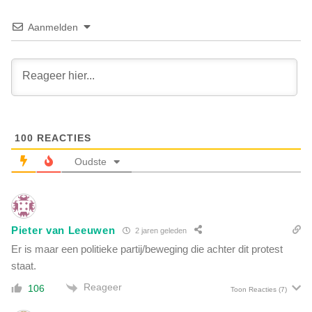
c
k
h
e
Aanmelden
t
r
n
e
i
n
e
'
u
:
w
P
s
o
v
100
REACTIES
l
o
i
Oudste
o
t
r
i
d
e
e
b
w
Pieter van Leeuwen
o
2 jaren geleden
e
n
Er is maar een politieke partij/beweging die achter dit protest
r
d
staat.
e
e
l
Reageer
106
n
Toon Reacties
(7)
d
s
b