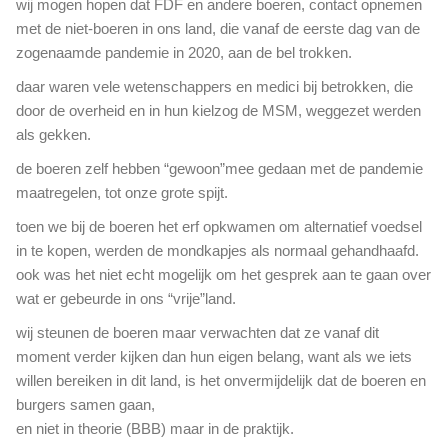
wij mogen hopen dat FDF en andere boeren, contact opnemen
n
met de niet-boeren in ons land, die vanaf de eerste dag van de
d
zogenaamde pandemie in 2020, aan de bel trokken.
e
s
daar waren vele wetenschappers en medici bij betrokken, die
t
door de overheid en in hun kielzog de MSM, weggezet werden
r
als gekken.
i
j
de boeren zelf hebben “gewoon”mee gedaan met de pandemie
d
maatregelen, tot onze grote spijt.
toen we bij de boeren het erf opkwamen om alternatief voedsel
in te kopen, werden de mondkapjes als normaal gehandhaafd.
ook was het niet echt mogelijk om het gesprek aan te gaan over
wat er gebeurde in ons “vrije”land.
wij steunen de boeren maar verwachten dat ze vanaf dit
moment verder kijken dan hun eigen belang, want als we iets
willen bereiken in dit land, is het onvermijdelijk dat de boeren en
burgers samen gaan,
en niet in theorie (BBB) maar in de praktijk.