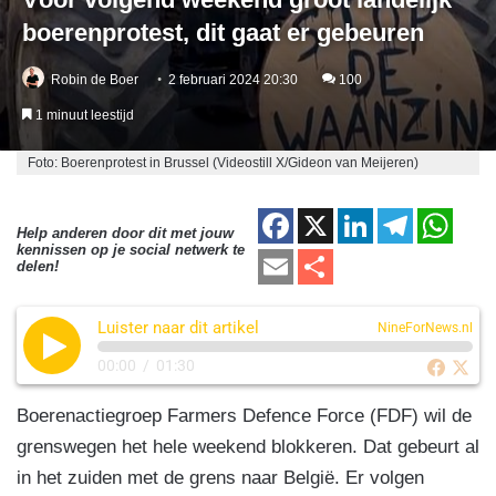
boerenprotest, dit gaat er gebeuren
Robin de Boer
2 februari 2024 20:30
100
1 minuut leestijd
Foto: Boerenprotest in Brussel (Videostill X/Gideon van Meijeren)
F
X
Li
T
W
Help anderen door dit met jouw
kennissen op je social netwerk te
a
n
el
h
E
D
delen!
c
k
e
at
m
el
e
e
gr
s
Luister naar dit artikel
ail
e
NineForNews.nl
b
dI
a
A
n
00:00
/
01:30
o
n
m
p
Boerenactiegroep Farmers Defence Force (FDF) wil de
o
p
grenswegen het hele weekend blokkeren. Dat gebeurt al
k
in het zuiden met de grens naar België. Er volgen