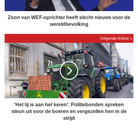
W
E
F
Zoon van WEF-oprichter heeft slecht nieuws voor de
-
wereldbevolking
o
p
r
'
i
H
c
e
h
t
t
t
e
i
r
j
h
i
e
s
e
a
'Het tij is aan het keren': Politiebonden spreken
f
a
steun uit voor de boeren en vergezellen hen in de
t
n
strijd
s
h
l
e
e
t