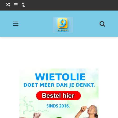
Willekeurig Artikel
Sidebar
Switch skin
Menu
Zoeke