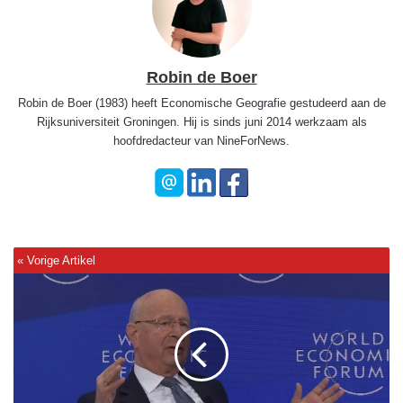
Robin de Boer
Robin de Boer (1983) heeft Economische Geografie gestudeerd aan de
Rijksuniversiteit Groningen. Hij is sinds juni 2014 werkzaam als
hoofdredacteur van NineForNews.
Z
o
o
n
v
a
n