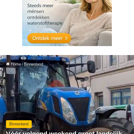
Home
/
Binnenland
Binnenland
Vóór volgend weekend groot landelijk