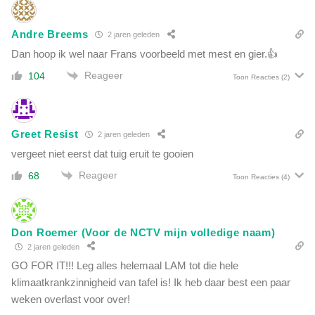
p
e
r
v
Andre Breems
2 jaren geleden
e
o
k
Dan hoop ik wel naar Frans voorbeeld met mest en gier.👍
l
e
k
Reageer
104
Toon Reacties
(2)
n
i
s
n
t
g
e
Greet Resist
2 jaren geleden
u
vergeet niet eerst dat tuig eruit te gooien
n
u
Reageer
68
Toon Reacties
(4)
i
t
v
o
Don Roemer (Voor de NCTV mijn volledige naam)
o
2 jaren geleden
r
GO FOR IT!!! Leg alles helemaal LAM tot die hele
d
klimaatkrankzinnigheid van tafel is! Ik heb daar best een paar
e
weken overlast voor over!
b