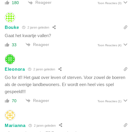
o
Reageer
180
Toon Reacties
(3)
e
r
e
n
Bouke
2 jaren geleden
e
Gaat het kwartje vallen?
n
v
Reageer
33
Toon Reacties
(4)
e
r
g
Eleonora
e
2 jaren geleden
z
Go for it!! Het gaat over leven of sterven. Voor zowel de boeren
e
als de overige landbewoners. Er wordt een heel vies spel
l
gespeeld!!!
l
e
Reageer
70
Toon Reacties
(1)
n
h
e
n
Marianna
2 jaren geleden
i