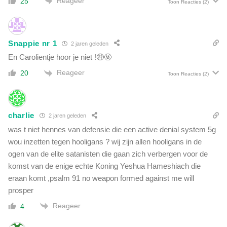
Reageer
25
Toon Reacties
(2)
Snappie nr 1
2 jaren geleden
En Carolientje hoor je niet !🤑🤬
Reageer
20
Toon Reacties
(2)
charlie
2 jaren geleden
was t niet hennes van defensie die een active denial system 5g
wou inzetten tegen hooligans ? wij zijn allen hooligans in de
ogen van de elite satanisten die gaan zich verbergen voor de
komst van de enige echte Koning Yeshua Hameshiach die
eraan komt ,psalm 91 no weapon formed against me will
prosper
Reageer
4