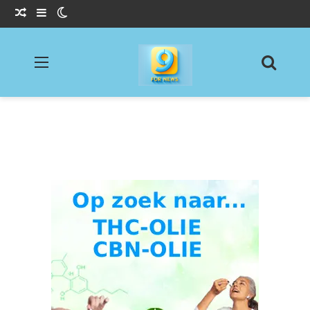
Willekeurig Artikel
Sidebar
Switch skin
Menu
Zoeke