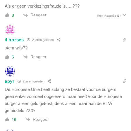
:
Als er geen verkiezingsfraude is…..???
'
Reageer
8
O
Toon Reacties
(1)
n
b
e
4 horses
2 jaren geleden
g
r
stem wijs??
i
Reageer
5
j
p
e
l
apyr
2 jaren geleden
i
De Europese Unie heeft zolang ze bestaat voor de burgers
j
k
geen enkel voordeel opgeleverd maar heeft voor de Europese
e
burger alleen geld gekost, denk alleen maar aan de BTW
n
gemiddeld 22 %
t
Reageer
19
r
i