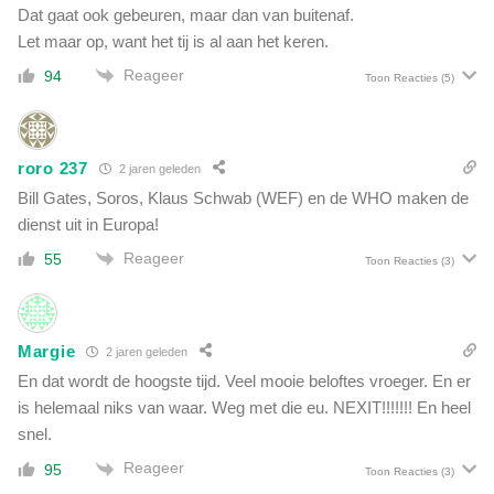
t
Dat gaat ook gebeuren, maar dan van buitenaf.
o
s
Let maar op, want het tij is al aan het keren.
n
z
v
Reageer
i
94
Toon Reacties
(5)
e
j
r
n
a
g
n
roro 237
e
2 jaren geleden
t
n
Bill Gates, Soros, Klaus Schwab (WEF) en de WHO maken de
w
e
dienst uit in Europa!
o
z
o
Reageer
55
e
Toon Reacties
(3)
r
n
d
,
'
m
Margie
a
2 jaren geleden
a
En dat wordt de hoogste tijd. Veel mooie beloftes vroeger. En er
r
is helemaal niks van waar. Weg met die eu. NEXIT!!!!!!! En heel
t
snel.
o
Reageer
95
c
Toon Reacties
(3)
h