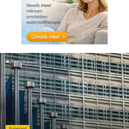
Home
/
Buitenland
Buitenland