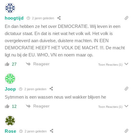
s
t
hoogtijd
a
2 jaren geleden
a
En dan hebben ze het over DEMOCRATIE. Wij leven in een
t
dictatuur staat. En dat is niet wat het volk wil. Het volk is
h
overgeleverd aan duivelse, duistere machten. IN EEN
i
DEMOCRATIE HEEFT HET VOLK DE MACHT. !!!. De macht
j
ligt nu bij de EU. WHO, VN en noem maar op.
v
o
Reageer
27
Toon Reacties
(1)
o
r
d
e
Joop
2 jaren geleden
r
Sytmmen is een wassen neus wel wakker blijven he
e
c
Reageer
12
Toon Reacties
(1)
h
t
e
r
Rose
2 jaren geleden