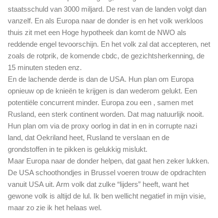
staatsschuld van 3000 miljard. De rest van de landen volgt dan
vanzelf. En als Europa naar de donder is en het volk werkloos
thuis zit met een Hoge hypotheek dan komt de NWO als
reddende engel tevoorschijn. En het volk zal dat accepteren, net
zoals de rotprik, de komende cbdc, de gezichtsherkenning, de
15 minuten steden enz.
En de lachende derde is dan de USA. Hun plan om Europa
opnieuw op de knieën te krijgen is dan wederom gelukt. Een
potentiële concurrent minder. Europa zou een , samen met
Rusland, een sterk continent worden. Dat mag natuurlijk nooit.
Hun plan om via de proxy oorlog in dat in en in corrupte nazi
land, dat Oekriland heet, Rusland te verslaan en de
grondstoffen in te pikken is gelukkig mislukt.
Maar Europa naar de donder helpen, dat gaat hen zeker lukken.
De USA schoothondjes in Brussel voeren trouw de opdrachten
vanuit USA uit. Arm volk dat zulke “lijders” heeft, want het
gewone volk is altijd de lul. Ik ben wellicht negatief in mijn visie,
maar zo zie ik het helaas wel.