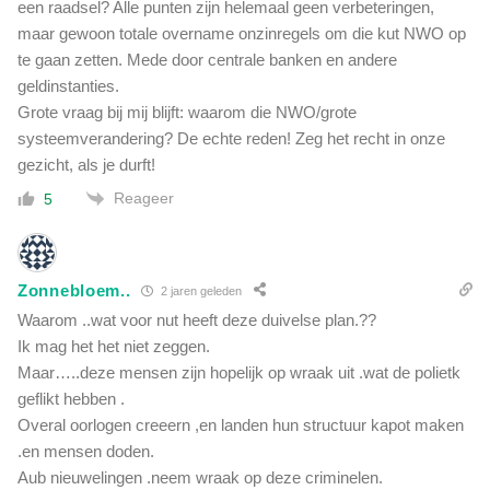
een raadsel? Alle punten zijn helemaal geen verbeteringen,
maar gewoon totale overname onzinregels om die kut NWO op
te gaan zetten. Mede door centrale banken en andere
geldinstanties.
Grote vraag bij mij blijft: waarom die NWO/grote
systeemverandering? De echte reden! Zeg het recht in onze
gezicht, als je durft!
Reageer
5
Zonnebloem..
2 jaren geleden
Waarom ..wat voor nut heeft deze duivelse plan.??
Ik mag het het niet zeggen.
Maar…..deze mensen zijn hopelijk op wraak uit .wat de polietk
geflikt hebben .
Overal oorlogen creeern ,en landen hun structuur kapot maken
.en mensen doden.
Aub nieuwelingen .neem wraak op deze criminelen.