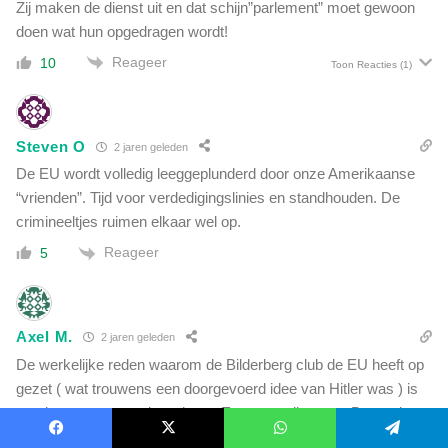
Zij maken de dienst uit en dat schijn”parlement” moet gewoon
doen wat hun opgedragen wordt!
Reageer
10
Toon Reacties
(1)
Steven O
2 jaren geleden
De EU wordt volledig leeggeplunderd door onze Amerikaanse
“vrienden”. Tijd voor verdedigingslinies en standhouden. De
crimineeltjes ruimen elkaar wel op.
Reageer
5
Axel M.
2 jaren geleden
De werkelijke reden waarom de Bilderberg club de EU heeft op
gezet ( wat trouwens een doorgevoerd idee van Hitler was ) is
precies wat er nu gebeurd, een Europese dictatuur, Dat andere
was alleen een leugen om de “lidstaten” binnen te trekken en in
Facebook
X
WhatsApp
Telegram