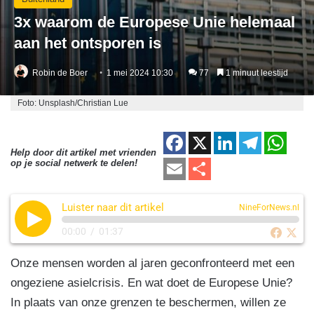
3x waarom de Europese Unie helemaal
aan het ontsporen is
Robin de Boer
1 mei 2024 10:30
77
1 minuut leestijd
Foto: Unsplash/Christian Lue
F
X
Li
T
W
Help door dit artikel met vrienden
a
n
el
h
E
D
op je social netwerk te delen!
c
k
e
at
m
el
e
e
gr
s
Luister naar dit artikel
ail
e
NineForNews.nl
b
dI
a
A
n
00:00
/
01:37
o
n
m
p
Onze mensen worden al jaren geconfronteerd met een
o
p
ongeziene asielcrisis. En wat doet de Europese Unie?
k
In plaats van onze grenzen te beschermen, willen ze