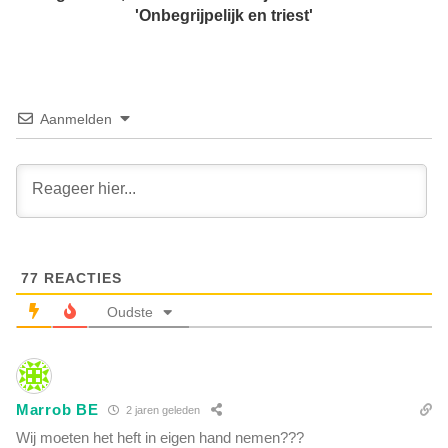
b
e
'Onbegrijpelijk en triest'
i
n
j
v
C
a
D
n
A
a
Aanmelden
:
r
'
t
D
s
i
J
t
a
i
n
s
V
v
77
REACTIES
i
o
n
Oudste
l
g
s
e
t
r
r
h
e
Marrob BE
o
2 jaren geleden
k
e
Wij moeten het heft in eigen hand nemen???
t