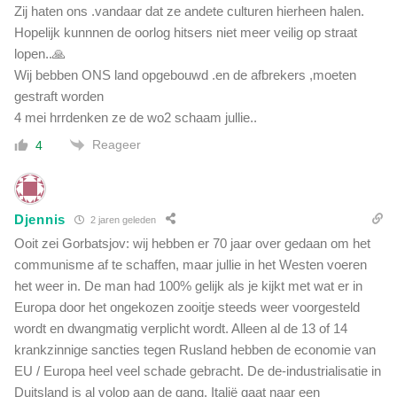
Zij haten ons .vandaar dat ze andete culturen hierheen halen.
Hopelijk kunnnen de oorlog hitsers niet meer veilig op straat
lopen..🙏
Wij bebben ONS land opgebouwd .en de afbrekers ,moeten
gestraft worden
4 mei hrrdenken ze de wo2 schaam jullie..
Reageer
4
Djennis
2 jaren geleden
Ooit zei Gorbatsjov: wij hebben er 70 jaar over gedaan om het
communisme af te schaffen, maar jullie in het Westen voeren
het weer in. De man had 100% gelijk als je kijkt met wat er in
Europa door het ongekozen zooitje steeds weer voorgesteld
wordt en dwangmatig verplicht wordt. Alleen al de 13 of 14
krankzinnige sancties tegen Rusland hebben de economie van
EU / Europa heel veel schade gebracht. De de-industrialisatie in
Duitsland is al volop aan de gang, Italië gaat naar een