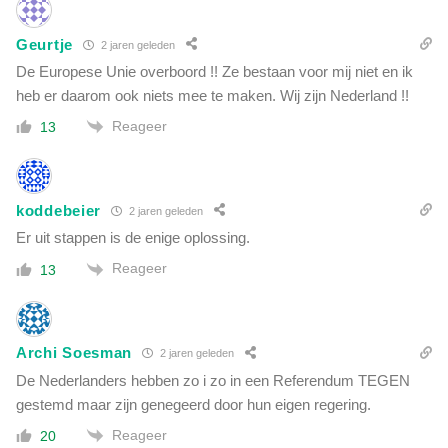
e
s
Geurtje
2 jaren geleden
t
'
De Europese Unie overboord !! Ze bestaan voor mij niet en ik
heb er daarom ook niets mee te maken. Wij zijn Nederland !!
Reageer
13
koddebeier
2 jaren geleden
Er uit stappen is de enige oplossing.
Reageer
13
Archi Soesman
2 jaren geleden
De Nederlanders hebben zo i zo in een Referendum TEGEN
gestemd maar zijn genegeerd door hun eigen regering.
Reageer
20