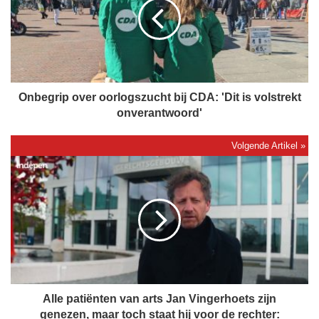
e
g
r
i
p
o
v
Onbegrip over oorlogszucht bij CDA: 'Dit is volstrekt
e
onverantwoord'
r
o
o
A
r
l
l
l
o
e
g
p
s
a
z
t
u
i
c
ë
h
n
Alle patiënten van arts Jan Vingerhoets zijn
t
t
genezen, maar toch staat hij voor de rechter: