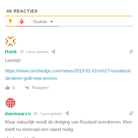
u
d
t
e
48
REACTIES
h
n
e
Oudste
h
r
i
K
v
i
i
n
n
Henk
g
7 jaren geleden
A
e
Leestip!
f
n
r
https://www.zerohedge.com/news/2019-01-01/mh17-turnabout-
M
i
ukraines-guilt-now-proven
a
k
l
Reageer
0
a
c
d
o
o
l
o
m
danmaarzo
r
7 jaren geleden
X
m
Maar natuurlijk wordt de dreiging van Rusland overdreven. Men
w
i
heeft nu eenmaal een vijand nodig.
a
d
s