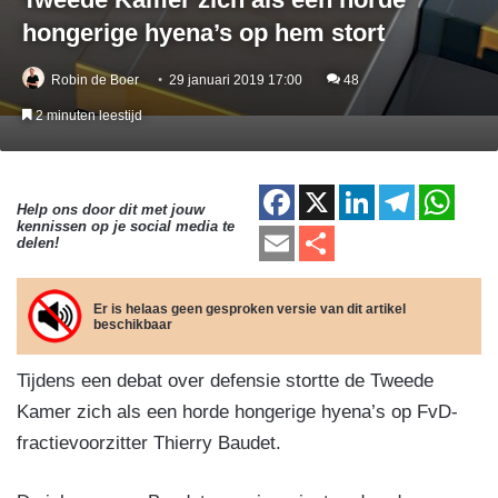
hongerige hyena’s op hem stort
Robin de Boer
29 januari 2019 17:00
48
2 minuten leestijd
F
X
Li
T
W
Help ons door dit met jouw
kennissen op je social media te
a
n
el
h
E
D
delen!
c
k
e
at
m
el
e
e
gr
s
ail
e
Er is helaas geen gesproken versie van dit artikel
beschikbaar
b
dI
a
A
n
o
n
m
p
Tijdens een debat over defensie stortte de Tweede
o
p
Kamer zich als een horde hongerige hyena’s op FvD-
k
fractievoorzitter Thierry Baudet.