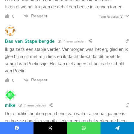
lijken of we het tuig van de richel een beetje in kunnen tomen.
Reageer
0
Toon Reacties
(1)
Bas van Stapelbergde
7 jaren geleden
Ik ga zelfs een stapje verder. Vanmorgen was het erg glad en ik
glee bijna uit met mijn fiets en ik dacht direct dat dit moet de
schuld van Poetin zijn. Het kan niet anders of het is de schuld
van Poetin.
Reageer
0
mike
7 jaren geleden
Deze politici hebben geen benul van wat er allemaal gaande is
en hoe ze dagelijks vanuit allerlei media op het verkeerde been
worden gezet en worden gebruikt voor een agenda van derden
Facebook
X
WhatsApp
Telegram