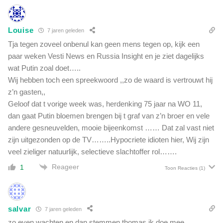
Louise
7 jaren geleden
Tja tegen zoveel onbenul kan geen mens tegen op, kijk een
paar weken Vesti News en Russia Insight en je ziet dagelijks
wat Putin zoal doet…..
Wij hebben toch een spreekwoord ,,zo de waard is vertrouwt hij
z’n gasten,,
Geloof dat t vorige week was, herdenking 75 jaar na WO 11,
dan gaat Putin bloemen brengen bij t graf van z’n broer en vele
andere gesneuvelden, mooie bijeenkomst …… Dat zal vast niet
zijn uitgezonden op de TV……..Hypocriete idioten hier, Wij zijn
veel zieliger natuurlijk, selectieve slachtoffer rol…….
Reageer
1
Toon Reacties
(1)
salvar
7 jaren geleden
zo even wachten en dan stemmen thomas ik doe mee.