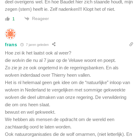
deel overigens wel. En hoe Baudet hier zich staande houdt, mijn
o
zegen (stem) heeft ie. Zelf nadenken!!! Klopt het of niet.
p
r
Reageer
1
o
e
p
frans
7 jaren geleden
Hoe zei ik het laatst ook al weer?
die wolvin die nu al 7 jaar op de Veluwe woont en poept.
Zo zie je ze ook ongetemd in de regeringsbanken. En als
wolven inderdaad over Thierry heen vallen.
Het is nl helemaal geen gek idee om de “natuurlijke” inloop van
wolven in Nederland te vergelijken met sommige gekweekte
wolven die deel uitmaken van onze regering. De verwildering
die om ons heen slaat.
bewust en wel gekweekt.
We hebben als mensen de opdracht om de wereld een
zachtaardig oord te laten worden.
Ook natuurorganisaties die de wolf omarmen, (niet letterlijk). En