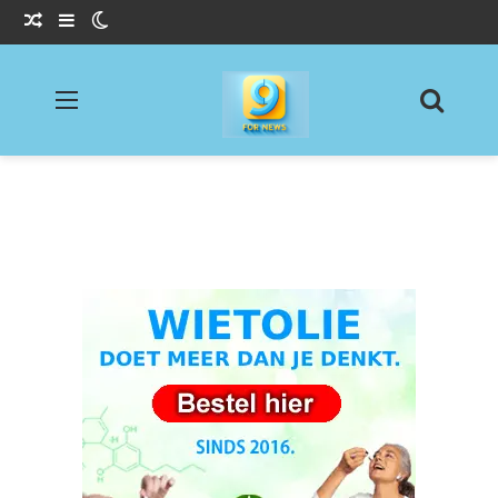
Willekeurig Artikel
Sidebar
Switch skin
Menu
Zoeke