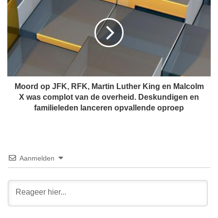
o
e
o
h
r
u
d
u
o
r
p
l
J
i
F
n
K
Moord op JFK, RFK, Martin Luther King en Malcolm
g
,
X was complot van de overheid. Deskundigen en
e
R
familieleden lanceren opvallende oproep
n
F
'
K
v
,
e
M
r
a
Aanmelden
s
r
p
t
r
i
e
n
i
L
d