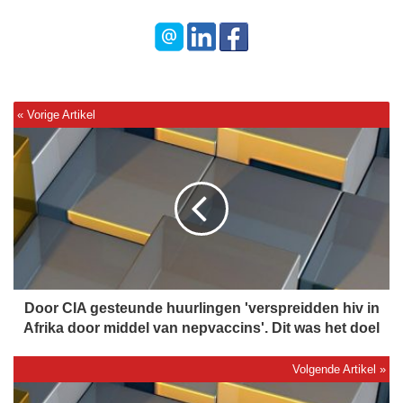
D
o
o
r
C
I
A
g
e
s
Door CIA gesteunde huurlingen 'verspreidden hiv in
t
Afrika door middel van nepvaccins'. Dit was het doel
e
u
n
M
d