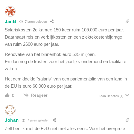
e
d
e
n
JanB
7 jaren geleden
l
Salariskosten 2e kamer: 150 keer ruim 109.000 euro per jaar.
a
Daarnaast reis en verblijfkosten en een ziektekostenbijdrage
n
van ruim 2600 euro per jaar.
c
e
Renovatie van het binnenhof: euro 525 miljoen.
r
En dan nog de kosten voor het jaarlijks onderhoud en facilitaire
e
zaken.
n
o
Het gemiddelde “salaris” van een parlementslid van een land in
p
de EU is euro 60.000 euro per jaar.
v
a
Reageer
0
Toon Reacties
(1)
l
l
e
n
Johan
7 jaren geleden
d
Zelf ben ik met de FvD niet met alles eens. Voor het overgrote
e