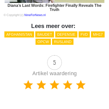
Diana’s Last Words: Firefighter Finally Reveals The
Truth
© Copyright (c)
NineForNews.nl
Lees meer over:
AFGHANISTAN
BAUDET
DEFENSIE
FVD
MH17
OPCW
RUSLAND
5
Artikel waardering