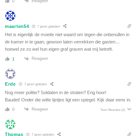
Reageer
0
d
c
e
o
l
m
v
p
maarten54
7 jaren geleden
a
l
n
Het is eigenlijk de moeite niet waard om tegen die onbenullen in
o
n
de kamer in te gaan, gewoon laten verrekken die gasten…
t
e
hoewel ze zo wel hun eigen graf graven wat mij betreft.
v
p
a
Reageer
1
v
n
a
d
c
e
c
o
Erde
i
7 jaren geleden
v
n
Nog meer politie? Soldaten in de straten? Eng hoor!
e
s
Baudet! Onder die witte lijntjes ligt een spiegel. Kijk daar eens in.
r
'
h
Reageer
0
.
Toon Reacties
(2)
e
D
i
i
d
t
.
Thomas
7 jaren geleden
w