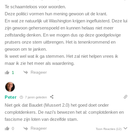
D
a
Te schaamteloos voor woorden.
e
s
Deze politici vormen hun mening gewoon uit de krant.
s
h
En wat ze natuurlijk uit Washington krijgen ingefluisterd. Deze lui
k
e
u
zijn gewoon gehersenspoeld en kunnen helaas niet meer
t
n
zelfstandig denken. En we mogen dus op deze goedgelovige
d
d
prutsers onze stem uitbrengen. Het is tenenkrommend en
o
i
gewoon om te janken.
e
g
l
Ik weet wel wat ik ga stemmen. Het zal niet helpen vrees ik
e
maar ik zie het meer als waardering.
n
e
Reageer
1
n
f
a
m
Peter
7 jaren geleden
i
Niet gek dat Baudet (Mussert 2.0) het goed doet onder
l
complotdenkers. De nazi’s bewezen het al: complotdenken en
i
fascisme zijn loten van dezelfde stam.
e
l
Reageer
0
Toon Reacties
(12)