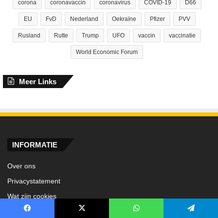
corona
coronavaccin
coronavirus
COVID-19
D66
EU
FvD
Nederland
Oekraïne
Pfizer
PVV
Rusland
Rutte
Trump
UFO
vaccin
vaccinatie
World Economic Forum
Meer Links
INFORMATIE
Over ons
Privacystatement
Wat zijn cookies
Adverteren
Facebook
X
WhatsApp
Telegram