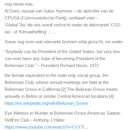
nog nieuw was:
Al Gore, nazaat van Julius Hammer – de oprichter van de
CPUSA (Communistische Partij); verklaart veel –
‘Global Tax’ die ons wordt verkocht onder de dekmantel ‘CO2-
tax’, of ‘Klimaatheffing’ . . . .
Gauw nog even wat relevante bronnen erbij gezocht, zie onder:
“Anybody can be President of the United States, but very few
can ever have any hope of becoming President of the
Bohemian Club.” – President Richard Nixon, 1972
the female equivalent to the male-only social group, the
Bohemian Club, whose annual meetings are held at the
Bohemian Grove in California.[2] The Belizean Grove meets
annually in Belize or similar Central American locations.[4]
https://en.wikipedia.org/wiki/Belizean_Grove
Eye Witness to Murder at Bohemian Grove Americas Satanic
HellFire Club – Anthony J Hilder
https://www.youtube.com/watch?v=CvY7t
…