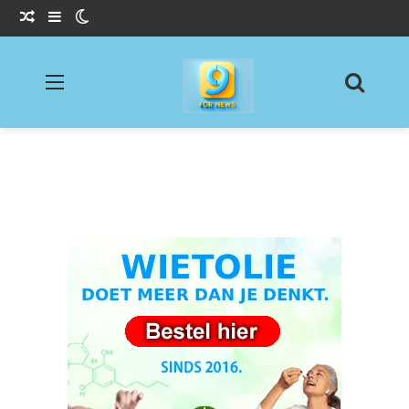
Willekeurig Artikel
Sidebar
Switch skin
Menu
Zoeke