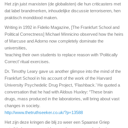
Het zijn juist marxisten (de globalisten) die hun criticasters met
dat label brandmerken, inhoudelijke discussie terroriseren, hen
praktisch monddood maken.
Writing in 1992 in Fidelio Magazine, [The Frankfurt School and
Political Correctness] Michael Minnicino observed how the heirs
of Marcuse and Adorno now completely dominate the
universities,
‘teaching their own students to replace reason with ‘Politically
Correct’ ritual exercises.
Dr. Timothy Leary gave us another glimpse into the mind of the
Frankfurt School in his account of the work of the Harvard
University Psychedelic Drug Project, ‘Flashback.’ He quoted a
conversation that he had with Aldous Huxley: “These brain
drugs, mass produced in the laboratories, will bring about vast
changes in society.
http://www.thetruthseeker.co.uk/?p=13588
Het zijn deze kringen die blij zo weer een Spaanse Griep