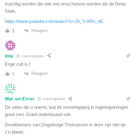
o
machtig werden die ook wel omschreven worden als de Deep
n
r
State.
r
u
https://www.youtube.com/watch?v=2h_V-ARe_nE
p
Reageer
1
t
e
k
a
dna
9 jaren geleden
n
Enge cult is t
k
e
Reageer
0
r
i
n
d
War on Error
9 jaren geleden
u
De video die u noemt, laat de smeerlapperij in regeringskringen
s
goed zien. Goed onderbouwd ook.
t
r
Dooddoeners van Ongelovige Thomassen in deze zijn niet op
i
z’n plaats.
e