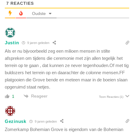
e
7
REACTIES
a
u
n
Oudste
m
k
.
e
S
r
p
.
o
Justin
H
9 jaren geleden
o
e
Als er nu bijvoorbeeld zeg een milioen mensen in stilte
k
a
afspreken om tijdens die ceremonie met zijn allen tegelijk het
j
l
terrein op te gaan , dat kunnen ze never tegenhouden.Of met tig
a
t
g
buldozers het terrein op en daarachter de colonne mensen.FF
h
e
platgooien die Grove bende en meteen maar in de boeien slaan
R
r
opgeruimd staat netjes.
a
s
n
Reageer
1
m
Toon Reacties
(1)
g
a
e
a
r
k
o
Gezinusk
9 jaren geleden
t
n
e
Zomerkamp Bohemian Grove is eigendom van de Bohemian
t