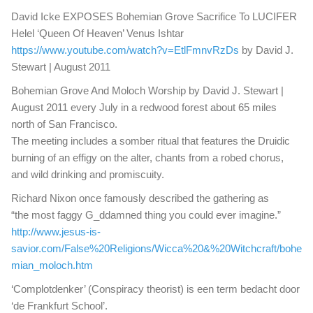
David Icke EXPOSES Bohemian Grove Sacrifice To LUCIFER
Helel ‘Queen Of Heaven’ Venus Ishtar
https://www.youtube.com/watch?v=EtlFmnvRzDs
by David J.
Stewart | August 2011
Bohemian Grove And Moloch Worship by David J. Stewart |
August 2011 every July in a redwood forest about 65 miles
north of San Francisco.
The meeting includes a somber ritual that features the Druidic
burning of an effigy on the alter, chants from a robed chorus,
and wild drinking and promiscuity.
Richard Nixon once famously described the gathering as
“the most faggy G_ddamned thing you could ever imagine.”
http://www.jesus-is-
savior.com/False%20Religions/Wicca%20&%20Witchcraft/bohe
mian_moloch.htm
‘Complotdenker’ (Conspiracy theorist) is een term bedacht door
‘de Frankfurt School’.