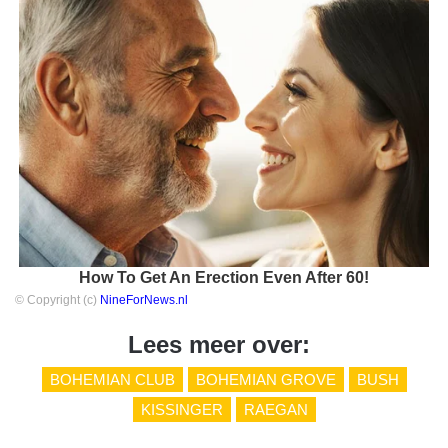
How To Get An Erection Even After 60!
© Copyright (c)
NineForNews.nl
Lees meer over:
BOHEMIAN CLUB
BOHEMIAN GROVE
BUSH
KISSINGER
RAEGAN