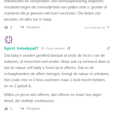
ontwikkelen en verspreiden, een kernwapenoorlog beginnen,
misdaden tegen de menselijkheid van gelijke orde v. grootte of
manieren die je gewoon niet kunt verzinnen. Die lieden zijn
bezeten, tot alles toe in staat.
Reageer
1
Toon Reacties
(1)
Spirit_himalaya27
9 jaren geleden
Dat baby’s worden geofferd bestaat al sinds de inca’s van de
indianen, of misschien wel eerder. Maar wat zij verkeerd doen is
dat de natuur zelf baby’s hoort op te offeren. Dat nu de
schaaphoeders de offers brengen, brengt de natuur in onbalans.
Net zoals men in China voorheen maar 1 kind mocht hebben,
en nu 2 geloof ik.
Willen ze perse iets offeren, dan offeren ze maar hun eigen
bloed, die stelletje snotneuzen.
Reageer
0