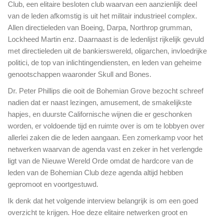
n
Club, een elitaire besloten club waarvan een aanzienlijk deel
m
d
van de leden afkomstig is uit het militair industrieel complex.
a
e
s
Allen directieleden van Boeing, Darpa, Northrop grumman,
z
k
Lockheed Martin enz. Daarnaast is de ledenlijst rijkelijk gevuld
e
e
met directieleden uit de bankierswereld, oligarchen, invloedrijke
m
r
y
politici, de top van inlichtingendiensten, en leden van geheime
t
s
genootschappen waaronder Skull and Bones.
i
t
n
Dr. Peter Phillips die ooit de Bohemian Grove bezocht schreef
e
d
nadien dat er naast lezingen, amusement, de smakelijkste
r
e
i
hapjes, en duurste Californische wijnen die er geschonken
z
e
worden, er voldoende tijd en ruimte over is om te lobbyen over
e
u
allerlei zaken die de leden aangaan. Een zomerkamp voor het
v
z
i
netwerken waarvan de agenda vast en zeker in het verlengde
e
d
ligt van de Nieuwe Wereld Orde omdat de hardcore van de
b
e
leden van de Bohemian Club deze agenda altijd hebben
e
o
gepromoot en voortgestuwd.
e
d
l
e
Ik denk dat het volgende interview belangrijk is om een goed
d
c
overzicht te krijgen. Hoe deze elitaire netwerken groot en
e