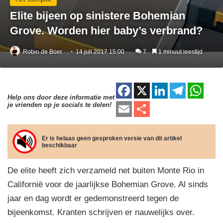
Elite bijeen op sinistere Bohemian
Grove. Worden hier baby’s verbrand?
Robin de Boer
14 juli 2017 15:00
7
1 minuut leestijd
F
X
Li
T
W
Help ons door deze informatie met
a
n
el
h
E
D
je vrienden op je socials te delen!
c
k
e
at
m
el
e
e
gr
s
ail
e
Er is helaas geen gesproken versie van dit artikel
beschikbaar
b
dI
a
A
n
o
n
m
p
De elite heeft zich verzameld net buiten Monte Rio in
o
p
Californië voor de jaarlijkse Bohemian Grove. Al sinds
k
jaar en dag wordt er gedemonstreerd tegen de
bijeenkomst. Kranten schrijven er nauwelijks over.