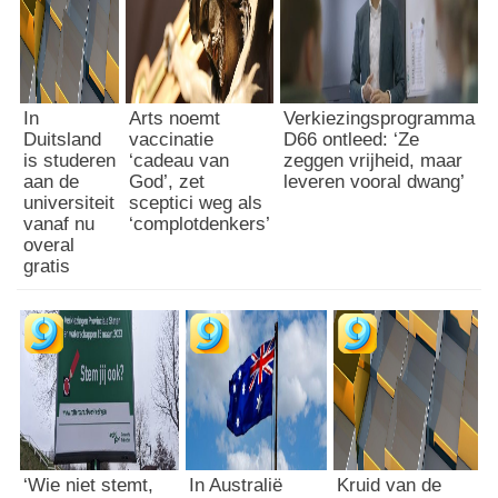
In
Arts noemt
Verkiezingsprogramma
Duitsland
vaccinatie
D66 ontleed: ‘Ze
is studeren
‘cadeau van
zeggen vrijheid, maar
aan de
God’, zet
leveren vooral dwang’
universiteit
sceptici weg als
vanaf nu
‘complotdenkers’
overal
gratis
‘Wie niet stemt,
In Australië
Kruid van de