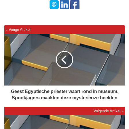
G
e
e
s
t
E
g
y
p
t
Geest Egyptische priester waart rond in museum.
i
Spookjagers maakten deze mysterieuze beelden
s
c
h
C
e
h
p