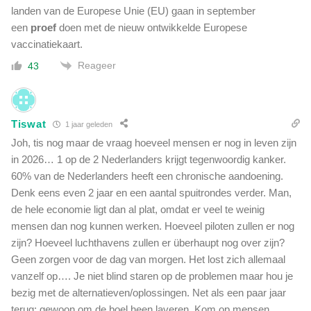
landen van de Europese Unie (EU) gaan in september
een
proef
doen met de nieuw ontwikkelde Europese
vaccinatiekaart.
Reageer
43
Tiswat
1 jaar geleden
Joh, tis nog maar de vraag hoeveel mensen er nog in leven zijn
in 2026… 1 op de 2 Nederlanders krijgt tegenwoordig kanker.
60% van de Nederlanders heeft een chronische aandoening.
Denk eens even 2 jaar en een aantal spuitrondes verder. Man,
de hele economie ligt dan al plat, omdat er veel te weinig
mensen dan nog kunnen werken. Hoeveel piloten zullen er nog
zijn? Hoeveel luchthavens zullen er überhaupt nog over zijn?
Geen zorgen voor de dag van morgen. Het lost zich allemaal
vanzelf op…. Je niet blind staren op de problemen maar hou je
bezig met de alternatieven/oplossingen. Net als een paar jaar
terug: gewoon om de boel heen laveren. Kom op mensen,