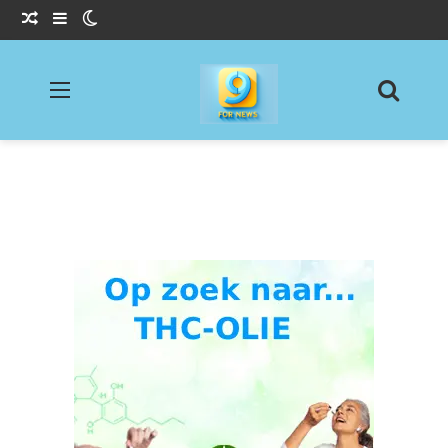
Willekeurig Artikel
Sidebar
Switch skin
Menu
Zoeke