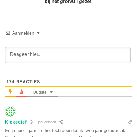
b
bij het grofvuil gezet'
r
e
v
l
e
a
r
z
w
e
Aanmelden
i
r
j
d
d
:
e
'
r
A
d
l
v
l
a
174
REACTIES
e
n
B
Oudste
P
B
o
B
k
e
r
l
o
Kiekedief
1 jaar geleden
o
v
f
En ja hoor ,gaan ze het toch doen,las ik twee jaar geleden al.
s
t