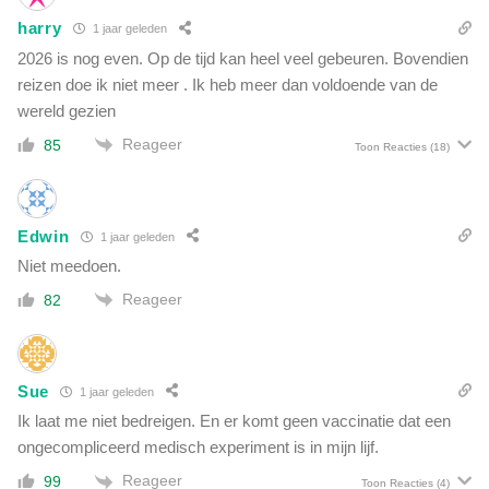
u
d
harry
1 jaar geleden
i
e
l
2026 is nog even. Op de tijd kan heel veel gebeuren. Bovendien
s
g
reizen doe ik niet meer . Ik heb meer dan voldoende van de
t
e
wereld gezien
a
z
d
Reageer
85
e
Toon Reacties
(18)
v
t
a
'
l
t
Edwin
1 jaar geleden
Niet meedoen.
Reageer
82
Sue
1 jaar geleden
Ik laat me niet bedreigen. En er komt geen vaccinatie dat een
ongecompliceerd medisch experiment is in mijn lijf.
Reageer
99
Toon Reacties
(4)