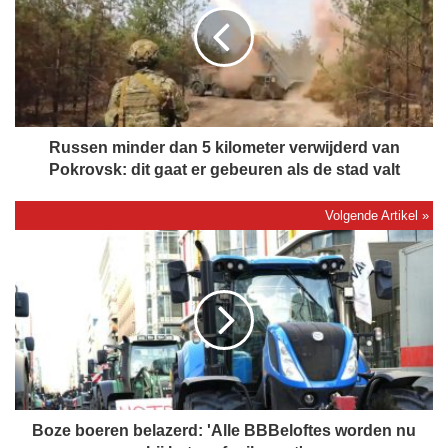
s
e
n
m
i
n
d
Russen minder dan 5 kilometer verwijderd van
e
Pokrovsk: dit gaat er gebeuren als de stad valt
r
d
a
B
n
o
5
z
k
e
i
b
l
o
o
e
m
r
e
e
t
n
Boze boeren belazerd: 'Alle BBBeloftes worden nu
e