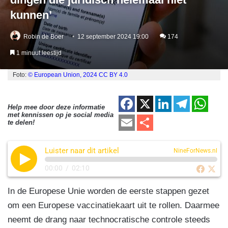
kunnen’
Robin de Boer
12 september 2024 19:00
174
1 minuut leestijd
Foto:
© European Union, 2024
CC BY 4.0
F
X
Li
T
W
Help mee door deze informatie
met kennissen op je social media
a
n
el
h
E
D
te delen!
c
k
e
at
m
el
e
e
gr
s
Luister naar dit artikel
ail
e
NineForNews.nl
b
dI
a
A
n
00:00
/
02:10
o
n
m
p
In de Europese Unie worden de eerste stappen gezet
o
p
om een Europese vaccinatiekaart uit te rollen. Daarmee
k
neemt de drang naar technocratische controle steeds