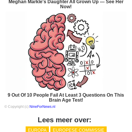
Meghan Markle's Daughter All Grown Up — See Her
Now!
9 Out Of 10 People Fail At Least 3 Questions On This
Brain Age Test!
© Copyright (c)
NineForNews.nl
Lees meer over:
EUROPA
EUROPESE COMMISSIE