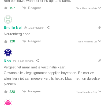
Ben benieuwd wanneer er nu opstand komt.
k
e
:
Reageer
157
s
Toon Reacties
(10)
d
w
i
o
t
r
g
Snelle Nel
1 jaar geleden
d
a
e
Neurenberg code
a
n
t
Reageer
128
Toon Reacties
(2)
n
e
u
r
b
g
i
e
Ron
1 jaar geleden
j
b
Vergeet het maar met je vaccinatie kaart.
h
e
Gewoon alle vliegtuigmaatschappijen boycotten. En met ze
e
u
t
allen hier niet aan meewerken. Is het zo klaar met hun duivelse
r
g
plannen.
e
r
n
Reageer
228
Toon Reacties
(11)
o
a
f
l
v
s