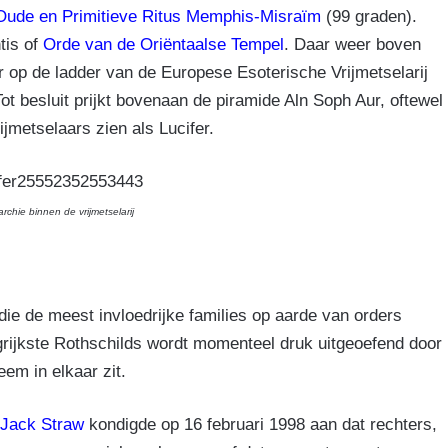
Oude en Primitieve Ritus Memphis-Misraïm
(99 graden).
tis of
Orde van de Oriëntaalse Tempel
. Daar weer boven
r op de ladder van de Europese Esoterische Vrijmetselarij
t besluit prijkt bovenaan de piramide Aln Soph Aur, oftewel
jmetselaars zien als Lucifer.
archie binnen de vrijmetselarij
ie de meest invloedrijke families op aarde van orders
rijkste Rothschilds wordt momenteel druk uitgeoefend door
em in elkaar zit.
Jack Straw
kondigde op 16 februari 1998 aan dat rechters,