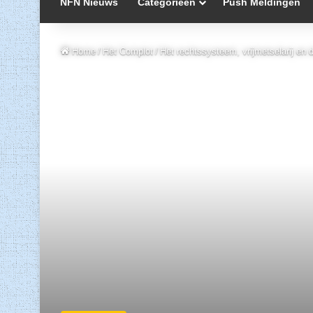
NFN Nieuws
Categorieën
Push Meldingen
Home
/
Het Complot
/
Het rechtssysteem, vrijmetselarij en de