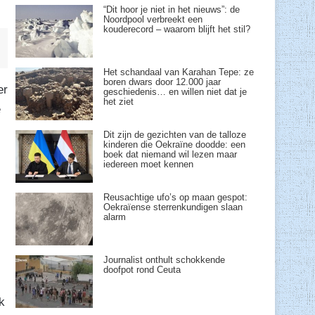
“Dit hoor je niet in het nieuws”: de
Noordpool verbreekt een
kouderecord – waarom blijft het stil?
Het schandaal van Karahan Tepe: ze
boren dwars door 12.000 jaar
er
geschiedenis… en willen niet dat je
het ziet
e
Dit zijn de gezichten van de talloze
kinderen die Oekraïne doodde: een
boek dat niemand wil lezen maar
iedereen moet kennen
Reusachtige ufo’s op maan gespot:
Oekraïense sterrenkundigen slaan
alarm
Journalist onthult schokkende
doofpot rond Ceuta
k