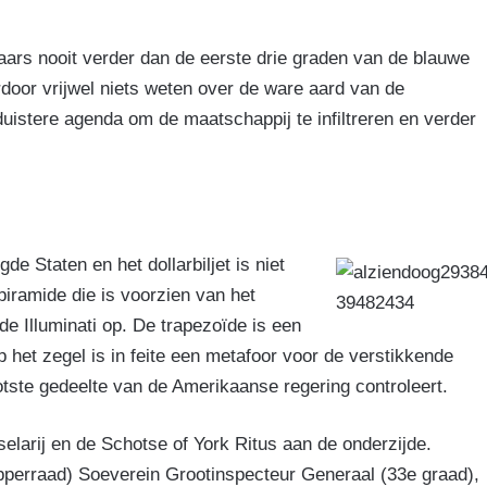
aars nooit verder dan de eerste drie graden van de blauwe
rdoor vrijwel niets weten over de ware aard van de
uistere agenda om de maatschappij te infiltreren en verder
e Staten en het dollarbiljet is niet
piramide die is voorzien van het
de Illuminati op. De trapezoïde is een
 het zegel is in feite een metafoor voor de verstikkende
otste gedeelte van de Amerikaanse regering controleert.
elarij en de Schotse of York Ritus aan de onderzijde.
pperraad) Soeverein Grootinspecteur Generaal (33e graad),