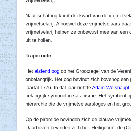
vrijmetselarij.”
Naar schatting komt driekwart van de vrijmetsel
vrijmetselarij. Alhoewel deze vrijmetselaars daa
vrijmetselarij helpen ze onbewust mee aan een d
uit te hollen.
Trapezoïde
Het
alziend oog
op het Grootzegel van de Verenigd
onbelangrijk. Het oog bevindt zich bovenop een 
jaartal 1776. In dat jaar richtte
Adam Weishaupt
belangrijk symbool in satanisme. Het symbool op
hiërarchie die de vrijmetselaarsloges en het gro
Op de piramide bevinden zich de blauwe vrijmets
Daarboven bevinden zich het ‘Heiligdom’, de (O