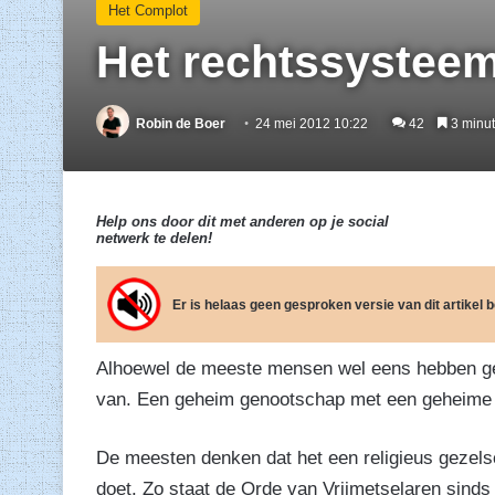
Het Complot
Het rechtssysteem, 
Robin de Boer
24 mei 2012 10:22
42
3 minut
Help ons door dit met anderen op je social
netwerk te delen!
Er is helaas geen gesproken versie van dit artikel
Alhoewel de meeste mensen wel eens hebben geho
van. Een geheim genootschap met een geheime
De meesten denken dat het een religieus gezels
doet. Zo staat de Orde van Vrijmetselaren sinds