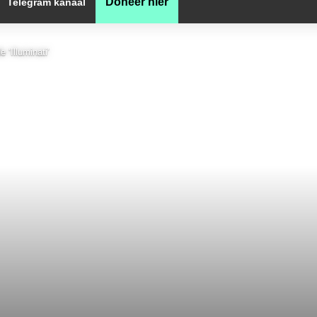
Doneer hier
Telegram kanaal
 ‘Illuminati’