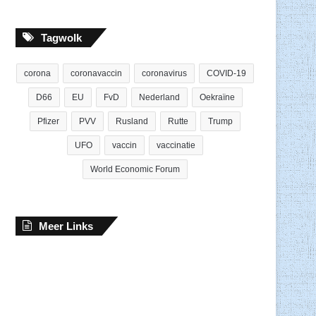
Tagwolk
corona
coronavaccin
coronavirus
COVID-19
D66
EU
FvD
Nederland
Oekraïne
Pfizer
PVV
Rusland
Rutte
Trump
UFO
vaccin
vaccinatie
World Economic Forum
Meer Links