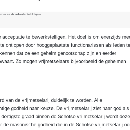
erder na dit advertentieblokje---
e acceptatie te bewerkstelligen. Het doel is om enerzijds me
te ontlopen door hooggeplaatste functionarissen als leden t
ntkennen dat ze een geheim genootschap zijn en eerder
ewaart. Zo mogen vrijmetselaars bijvoorbeeld de geheimen
d van de vrijmetselarij duidelijk te worden. Alle
ige godheid naar keuze. De vrijmetselarij ziet haar god als
dertigste graad binnen de Schotse vrijmetselarij wordt deze
de masonische godheid die in de Schotse vrijmetselarij oo