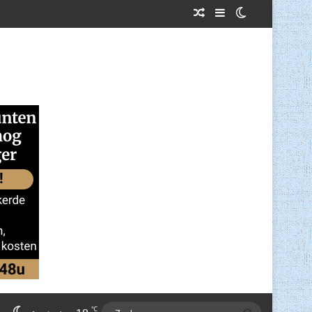
Willekeurig Artikel
Sidebar
Switch skin
℃