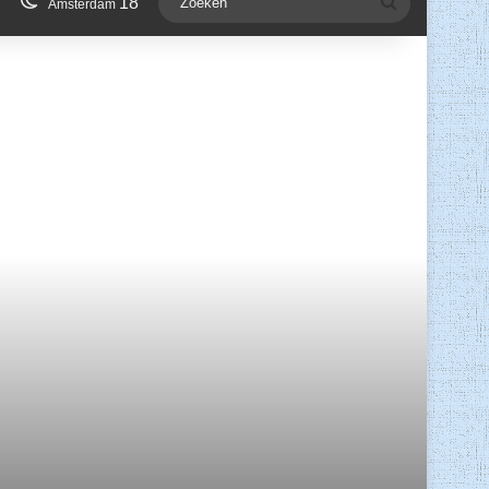
18
Zoeken
Amsterdam