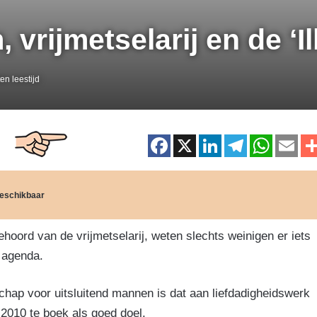
vrijmetselarij en de ‘Il
en leestijd
F
X
Li
T
W
E
a
n
el
h
m
c
k
e
at
ai
 beschikbaar
e
e
gr
s
b
dI
a
A
ord van de vrijmetselarij, weten slechts weinigen er iets
o
n
m
p
 agenda.
o
p
chap voor uitsluitend mannen is dat aan liefdadigheidswerk
k
 2010 te boek als goed doel.