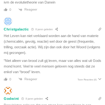
e
ivm de evolutietheorie van Darwin
o
n
r
Reageer
0
s
i
e
e
n
d
h
e
Christgalactic
8 jaren geleden
e
r
Het Leven kan niet verklaard worden aan de hand van materie
r
e
s
(chemicaliën, gevolg, reactie) wel door de geest (frequentie,
e
t
trilling, oorzaak actie). Wij zijn dan ook door het Woord (volgens
n
e
mij gezongen).
a
l
a
“Niet alleen van brood zult gij leven, maar van alles wat uit Gods
d
n
e
mond komt. Veel te veel mensen geloven nog steeds dat ze
g
n
enkel van “brood” leven.
e
s
v
Reageer
0
Toon Reacties
(4)
p
a
o
l
n
l
t
e
Godwint
8 jaren geleden
a
n
a