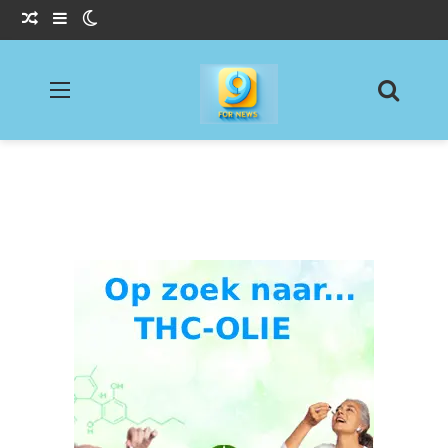
Willekeurig Artikel
Sidebar
Switch skin
Menu
Zoeke