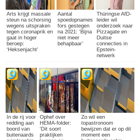
Arts krijgt massale
Aantal
Thüringse AfD-
steun na schorsing
spoedopnames
leider wil
wegens uitspraken
fors gestegen
onderzoek naar
tegen coronaprik en
na 2021: ‘Bijna
Pizzagate en
gaat in hoger
niet meer
Duitse
beroep:
behapbaar’
connecties in
‘Heksenjacht’
Epstein-
netwerk
In de rij voor
Ophef over
Zo wil een
redding aan
HEMA-folder:
topastronoom
boord van
‘Dit soort
bewijzen dat er op dit
buitenaards
praktijken
moment een