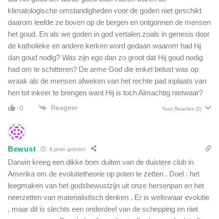
i
klimatologische omstandigheden voor de goden niet geschikt
j
daarom leefde ze boven op de bergen en ontgonnen de mensen
k
het goud. En als we goden in god vertalen zoals in genesis door
e
de katholieke en andere kerken word gedaan waarom had hij
e
dan goud nodig? Was zijn ego dan zo groot dat Hij goud nodig
r
had om te schitteren? De arme God die enkel belust was op
v
a
wraak als de mensen afweken van het rechte pad inplaats van
r
hen tot inkeer te brengen want Hij is toch Almachtig nietwaar?
i
Reageer
0
Toon Reacties
(2)
n
g
e
n
Bewust
8 jaren geleden
i
Darwin kreeg een dikke bom duiten van de duistere club in
n
B
Amerika om de evolutietheorie op poten te zetten . Doel : het
r
leegmaken van het godsbewustzijn uit onze hersenpan en het
i
neerzetten van materialistisch denken . Er is weliswaar evolutie
t
, maar dit is slechts een onderdeel van de schepping en niet
s