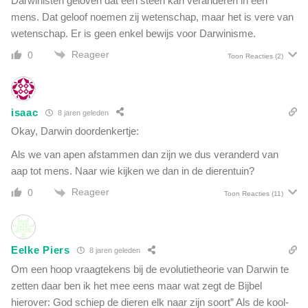
Darwinisten geloven dat een steen kan veranderen in een
.
n
mens. Dat geloof noemen zij wetenschap, maar het is vere van
A
n
wetenschap. Er is geen enkel bewijs voor Darwinisme.
c
a
t
Reageer
0
e
Toon Reacties
(2)
i
e
v
n
i
b
s
isaac
8 jaren geleden
e
t
z
Okay, Darwin doordenkertje:
T
o
o
Als we van apen afstammen dan zijn we dus veranderd van
e
m
aap tot mens. Naar wie kijken we dan in de dierentuin?
k
m
Reageer
0
y
Toon Reacties
(11)
R
o
b
Eelke Piers
8 jaren geleden
i
n
Om een hoop vraagtekens bij de evolutietheorie van Darwin te
s
zetten daar ben ik het mee eens maar wat zegt de Bijbel
o
hierover: God schiep de dieren elk naar zijn soort” Als de kool-