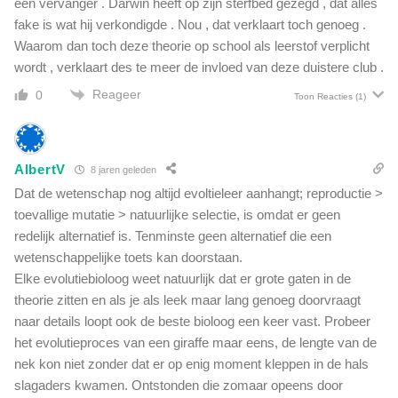
een vervanger . Darwin heeft op zijn sterfbed gezegd , dat alles
'
fake is wat hij verkondigde . Nou , dat verklaart toch genoeg .
G
Waarom dan toch deze theorie op school als leerstof verplicht
u
a
wordt , verklaart des te meer de invloed van deze duistere club .
n
Reageer
0
Toon Reacties
(1)
t
a
n
a
AlbertV
8 jaren geleden
m
Dat de wetenschap nog altijd evoltieleer aanhangt; reproductie >
o
B
toevallige mutatie > natuurlijke selectie, is omdat er geen
a
redelijk alternatief is. Tenminste geen alternatief die een
y
wetenschappelijke toets kan doorstaan.
'
Elke evolutiebioloog weet natuurlijk dat er grote gaten in de
theorie zitten en als je als leek maar lang genoeg doorvraagt
naar details loopt ook de beste bioloog een keer vast. Probeer
het evolutieproces van een giraffe maar eens, de lengte van de
nek kon niet zonder dat er op enig moment kleppen in de hals
slagaders kwamen. Ontstonden die zomaar opeens door