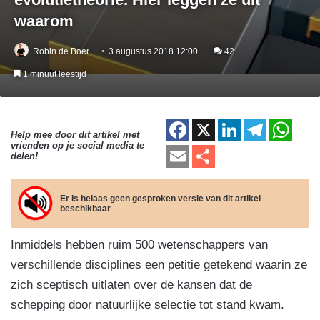
waarom
Robin de Boer
3 augustus 2018 12:00
42
1 minuut leestijd
F
X
Li
T
W
Help mee door dit artikel met
vrienden op je social media te
a
n
el
h
E
D
delen!
c
k
e
at
m
el
e
e
gr
s
ail
e
Er is helaas geen gesproken versie van dit artikel
beschikbaar
b
dI
a
A
n
o
n
m
p
Inmiddels hebben ruim 500 wetenschappers van
o
p
verschillende disciplines een petitie getekend waarin ze
k
zich sceptisch uitlaten over de kansen dat de
schepping door natuurlijke selectie tot stand kwam.