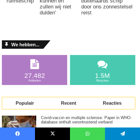
ruimteschip
kunnen en
buitenaards schip
zullen wij niet
door ons zonnestelsel
dulden’
reist
We hebben...
27.482
1.5M
Artikelen
Reacties
Populair
Recent
Reacties
Covid-vaccin en multiple sclerose: Paper in WHO-
database onthult verontrustend verband
Facebook
X
WhatsApp
Telegram