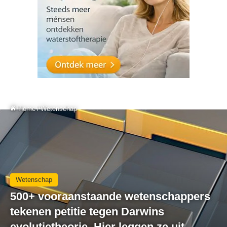
Home
/
Wetenschap
Wetenschap
500+ vooraanstaande wetenschappers
tekenen petitie tegen Darwins
evolutietheorie. Hier leggen ze uit