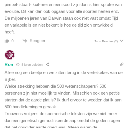
n
pimpel- staart- kuif-mezen een soort zijn dan is hier sprake van
v
evolutie. Dit kan dan ook opgaan voor alle soorten herten enz.
e
De miljoenen jaren van Darwin staan ook niet vast omdat Tijd
r
en variabele is en niet bekent is hoe de tijd zich ontwikkeld
t
e
heeft.
l
Reageer
0
Toon Reacties
(2)
t
o
v
e
Ron
8 jaren geleden
r
Allee nog een beetje en we zitten terug in de vertelsekes van de
z
i
Bijbel.
j
Welke strekking hebben die 500 wetenschappers? 500
n
personen zijn niet moeilijk te vinden. Misschien ook een petitie
g
starten dat de aarde plat is? Ik durf ervoor te wedden dat ik aan
r
500 handtekeningen geraak.
u
Trouwens volgens de soemerische teksten zijn we niet meer
w
dan een genetisch gemodifiseerde aap omdat de goden zagen
e
l
dat het goud der aarde goed was. Alleen waren de