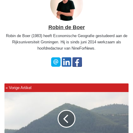
Robin de Boer
Robin de Boer (1983) heeft Economische Geografie gestudeerd aan de
Rijksuniversiteit Groningen. Hij is sinds juni 2014 werkzaam als
hoofdredacteur van NineForNews.
Z
i
j
n
d
e
B