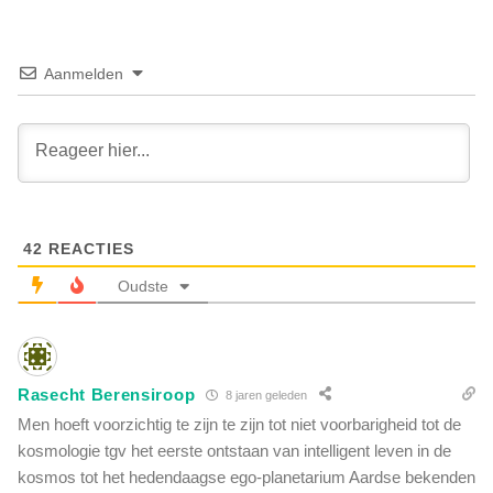
m
l
b
e
e
k
k
Aanmelden
v
r
o
i
o
t
r
i
g
s
e
e
n
e
e
42
REACTIES
r
z
t
Oudste
i
w
n
o
g
r
?
d
D
Rasecht Berensiroop
t
8 jaren geleden
e
j
Men hoeft voorzichtig te zijn te zijn tot niet voorbarigheid tot de
z
e
kosmologie tgv het eerste ontstaan van intelligent leven in de
e
d
m
kosmos tot het hedendaagse ego-planetarium Aardse bekenden
o