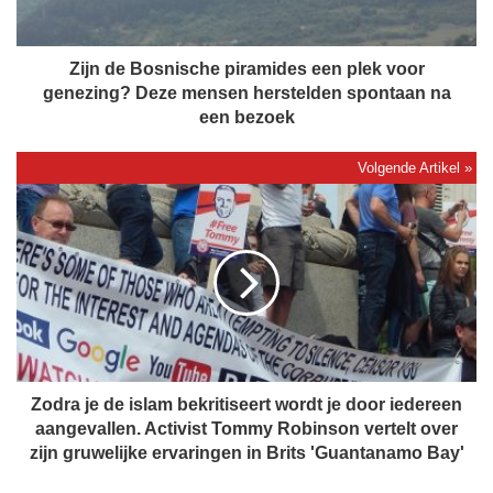
o
s
n
Zijn de Bosnische piramides een plek voor
i
genezing? Deze mensen herstelden spontaan na
s
een bezoek
c
h
e
Z
p
o
i
d
r
r
a
a
m
j
i
e
d
d
e
e
s
i
Zodra je de islam bekritiseert wordt je door iedereen
e
s
aangevallen. Activist Tommy Robinson vertelt over
e
l
zijn gruwelijke ervaringen in Brits 'Guantanamo Bay'
n
a
p