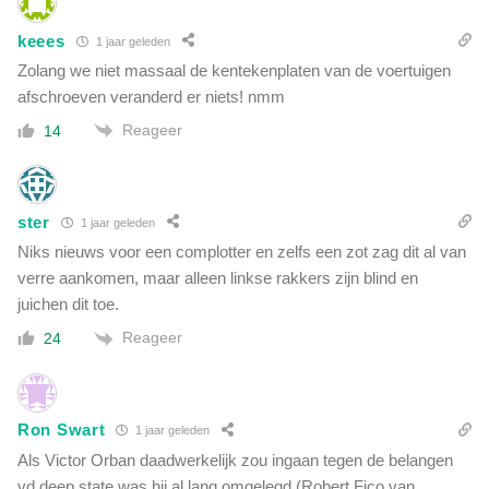
keees
1 jaar geleden
Zolang we niet massaal de kentekenplaten van de voertuigen
afschroeven veranderd er niets! nmm
Reageer
14
ster
1 jaar geleden
Niks nieuws voor een complotter en zelfs een zot zag dit al van
verre aankomen, maar alleen linkse rakkers zijn blind en
juichen dit toe.
Reageer
24
Ron Swart
1 jaar geleden
Als Victor Orban daadwerkelijk zou ingaan tegen de belangen
vd deep state was hij al lang omgelegd (Robert Fico van