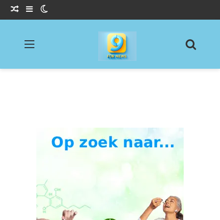
Willekeurig Artikel
Sidebar
Switch skin
Menu
Zoeke