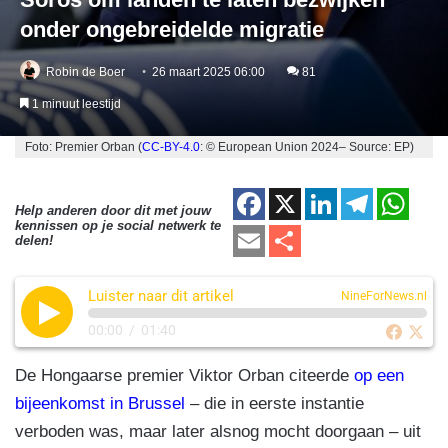
onder ongebreidelde migratie
Robin de Boer
26 maart 2025 06:00
81
1 minuut leestijd
Foto: Premier Orban (
CC-BY-4.0
: © European Union 2024– Source: EP)
F
X
Li
T
W
Help anderen door dit met jouw
kennissen op je social netwerk te
a
n
el
h
E
D
delen!
c
k
e
at
m
el
e
e
gr
s
Luister naar dit artikel
ail
e
NineForNews.nl
b
dI
a
A
n
00:00
/
01:40
o
n
m
p
De Hongaarse premier Viktor Orban citeerde
op een
o
p
bijeenkomst in Brussel
– die in eerste instantie
k
verboden was, maar later alsnog mocht doorgaan – uit