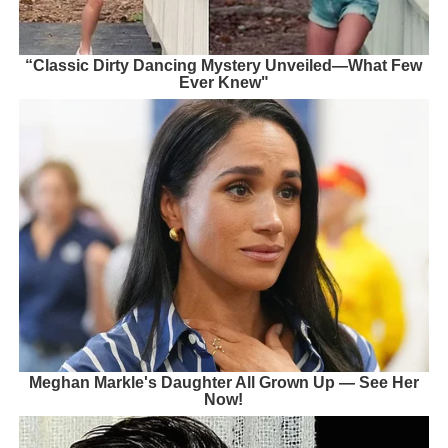
“Classic Dirty Dancing Mystery Unveiled—What Few
Ever Knew"
Meghan Markle's Daughter All Grown Up — See Her
Now!