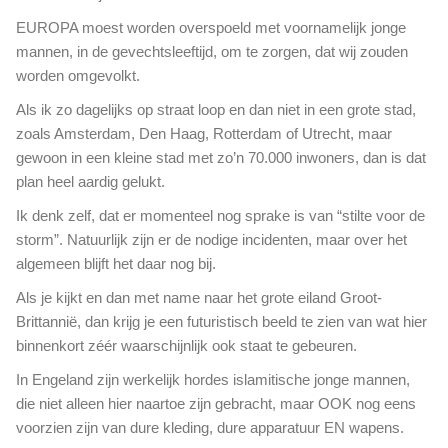
'
k
EUROPA moest worden overspoeld met voornamelijk jonge
i
mannen, in de gevechtsleeftijd, om te zorgen, dat wij zouden
e
worden omgevolkt.
s
t
Als ik zo dagelijks op straat loop en dan niet in een grote stad,
d
zoals Amsterdam, Den Haag, Rotterdam of Utrecht, maar
e
gewoon in een kleine stad met zo’n 70.000 inwoners, dan is dat
o
plan heel aardig gelukt.
v
e
Ik denk zelf, dat er momenteel nog sprake is van “stilte voor de
r
storm”. Natuurlijk zijn er de nodige incidenten, maar over het
h
algemeen blijft het daar nog bij.
e
i
Als je kijkt en dan met name naar het grote eiland Groot-
d
Brittannië, dan krijg je een futuristisch beeld te zien van wat hier
v
binnenkort zéér waarschijnlijk ook staat te gebeuren.
o
o
In Engeland zijn werkelijk hordes islamitische jonge mannen,
r
die niet alleen hier naartoe zijn gebracht, maar OOK nog eens
z
voorzien zijn van dure kleding, dure apparatuur EN wapens.
e