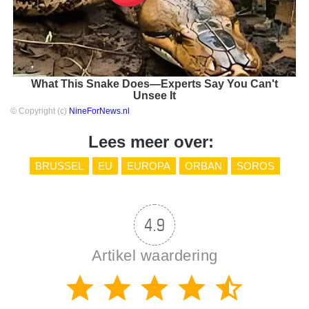
What This Snake Does—Experts Say You Can't
Unsee It
© Copyright (c)
NineForNews.nl
Lees meer over:
BRUSSEL
EU
EUROPA
ORBAN
SOROS
4.9
Artikel waardering