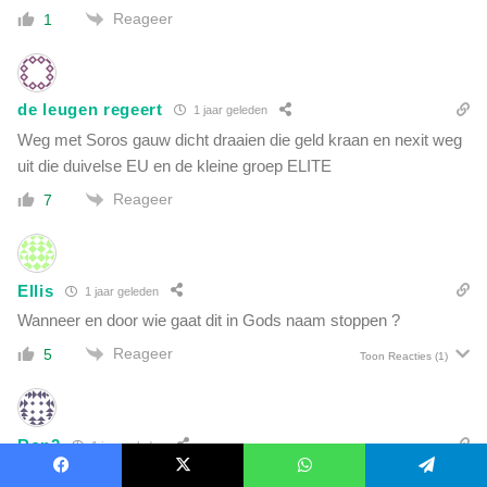
Reageer
1
de leugen regeert
1 jaar geleden
Weg met Soros gauw dicht draaien die geld kraan en nexit weg
uit die duivelse EU en de kleine groep ELITE
Reageer
7
Ellis
1 jaar geleden
Wanneer en door wie gaat dit in Gods naam stoppen ?
Reageer
5
Toon Reacties
(1)
Ron2
1 jaar geleden
Nou dat hoeft hij niet meer te onthullen, want de meesten hier
Facebook
X
WhatsApp
Telegram