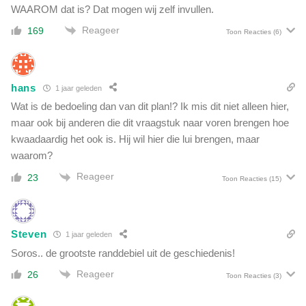
WAAROM dat is? Dat mogen wij zelf invullen.
l
f
Reageer
169
Toon Reacties
(6)
v
e
r
r
hans
1 jaar geleden
i
Wat is de bedoeling dan van dit plan!? Ik mis dit niet alleen hier,
j
maar ook bij anderen die dit vraagstuk naar voren brengen hoe
k
kwaadaardig het ook is. Hij wil hier die lui brengen, maar
i
n
waarom?
g
Reageer
23
Toon Reacties
(15)
'
Steven
1 jaar geleden
Soros.. de grootste randdebiel uit de geschiedenis!
Reageer
26
Toon Reacties
(3)