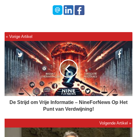
D
e
S
t
r
i
j
d
o
m
De Strijd om Vrije Informatie – NineForNews Op Het
V
Punt van Verdwijning!
r
i
j
T
e