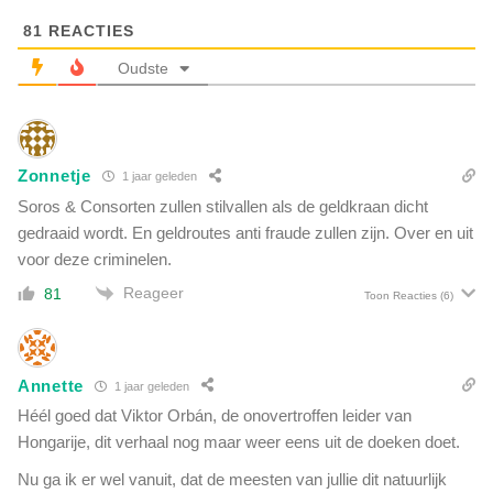
s
n
O
81
REACTIES
d
p
e
Oudste
H
r
e
w
t
o
P
n
u
Zonnetje
i
1 jaar geleden
n
n
Soros & Consorten zullen stilvallen als de geldkraan dicht
t
g
gedraaid wordt. En geldroutes anti fraude zullen zijn. Over en uit
v
n
voor deze criminelen.
a
o
n
Reageer
o
81
Toon Reacties
(6)
V
d
e
,
r
z
d
Annette
o
1 jaar geleden
w
r
Héél goed dat Viktor Orbán, de onovertroffen leider van
i
g
Hongarije, dit verhaal nog maar weer eens uit de doeken doet.
j
c
n
r
Nu ga ik er wel vanuit, dat de meesten van jullie dit natuurlijk
i