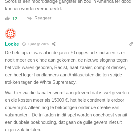
Soros is een moorddadige gangster en zou in Amerika ter dood
kunnen worden veroordeeld.
Reageer
12
Locke
1 jaar geleden
De hele opzet was al in de jaren 70 opgestart sindsdien is er
nooit meer een einde aan gekomen, de nieuwe slogans tegen
het volk waren geboren, Racist, haat zaaier, complot denker,
een heel leger handlangers aan Antifascisten die ten strijde
trokken tegen de White Supremacy.
Wat hier via die kanalen wordt aangeleverd dat is wel geweten
en die kosten meer als 15000 €, het hele continent is erdoor
ondermijnt. Alleen nog te bekostigen onder de creatie van
valsmunterij. De triljarden in dit spel worden opgehoest vanuit
een dubbele boekhouding, dat gaan de gulle gevers niet uit
eigen zak betalen.