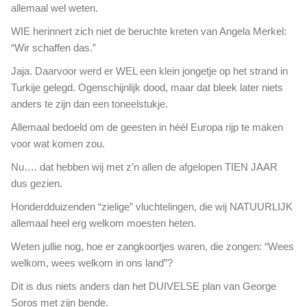
i
allemaal wel weten.
n
s
g
WIE herinnert zich niet de beruchte kreten van Angela Merkel:
i
!
“Wir schaffen das.”
s
e
Jaja. Daarvoor werd er WEL een klein jongetje op het strand in
n
Turkije gelegd. Ogenschijnlijk dood, maar dat bleek later niets
t
anders te zijn dan een toneelstukje.
o
r
Allemaal bedoeld om de geesten in héél Europa rijp te maken
e
voor wat komen zou.
n
h
Nu…. dat hebben wij met z’n allen de afgelopen TIEN JAAR
o
dus gezien.
g
Honderdduizenden “zielige” vluchtelingen, die wij NATUURLIJK
e
l
allemaal heel erg welkom moesten heten.
a
Weten jullie nog, hoe er zangkoortjes waren, die zongen: “Wees
s
welkom, wees welkom in ons land”?
t
e
Dit is dus niets anders dan het DUIVELSE plan van George
n
Soros met zijn bende.