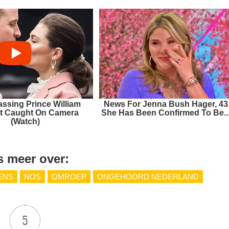
ssing Prince William
News For Jenna Bush Hager, 43
 Caught On Camera
She Has Been Confirmed To Be...
(Watch)
s meer over:
ENS
NOS
OMROEP
ONGEHOORD NEDERLAND
5