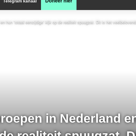
Doneer hier
Telegram kanaal
hun ’totaal eenzijdige’ kijk op de realiteit spuugzat. Dit is het veelbelovende
roepen in Nederland en
de realiteit spuugzat. Di