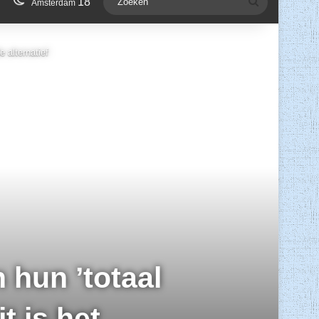
18
Zoeken
Amsterdam
 alternatief
 hun ’totaal
t is het