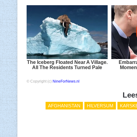
The Iceberg Floated Near A Village.
Embarra
All The Residents Turned Pale
Moment
© Copyright (c)
NineForNews.nl
Lee
AFGHANISTAN
HILVERSUM
KARSK