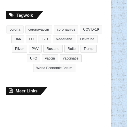
Tagwolk
corona
coronavaccin
coronavirus
COVID-19
D66
EU
FvD
Nederland
Oekraïne
Pfizer
PVV
Rusland
Rutte
Trump
UFO
vaccin
vaccinatie
World Economic Forum
Meer Links