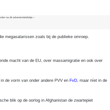
k
erder na dit advertentieblokje---
die megasalarissen zoals bij de publieke omroep.
emende macht van de EU, over massamigratie en ook over
ek, in de vorm van onder andere PVV en
FvD
, maar níet in de
sche blik op de oorlog in Afghanistan de zwartepiet