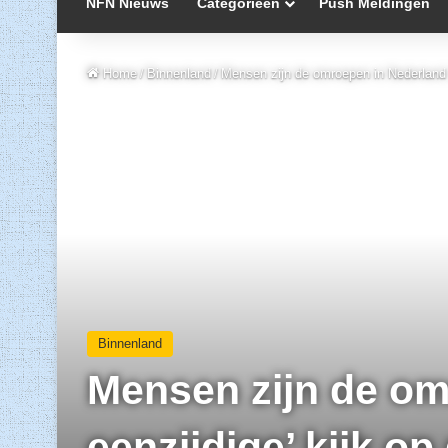
NFN Nieuws
Categorieën
Push Meldingen
Home
/
Binnenland
/
Mensen zijn de omroepen in Nederland en 
Binnenland
Mensen zijn de om
eenzijdige’ kijk op 