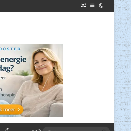
Willekeurig Artikel
Sidebar
Switch skin
℃