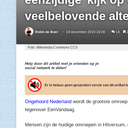
veelbelovende alte
Robin de Boer
19 december 2019 19:00
14
1
Foto: Wikimedia Commons CC0
Help door dit artikel met je vrienden op je
social netwerk te delen!
Er is helaas geen gesproken versie van dit artikel
Ongehoord Nederland
wordt de grootste omroep
tegenover EenVandaag.
Mensen zijn de huidige omroepen in Hilversum, di