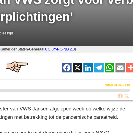
rplichtingen’
 leestijd
e Kamer der Staten-Generaal
CC BY-NC-ND 2.0
)
F
X
Li
T
W
E
a
n
el
h
m
c
k
e
at
ai
NineForNews.nl
e
e
gr
s
b
dI
a
A
ister van VWS Jansen afgelopen week op welke wijze de
o
n
m
p
tingen met betrekking tot de pandemische paraatheid.
o
p
ansen beweerde met droge ogen dat er geen NAVO-