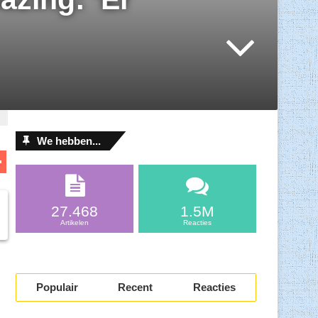
We hebben...
D
el
l
e
27.468
1.5M
n
Artikelen
Reacties
Populair
Recent
Reacties