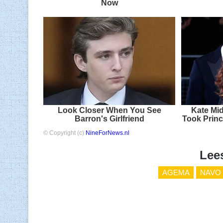
Now
Look Closer When You See
Kate Mid
Barron's Girlfriend
Took Princ
© Copyright (c)
NineForNews.nl
Lee
AGEMA
NAVO