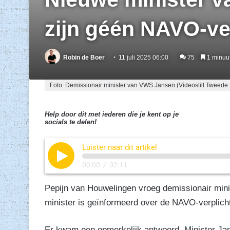
zijn géén NAVO-ve
Robin de Boer
11 juli 2025 06:00
75
1 minuut
Foto: Demissionair minister van VWS Jansen (Videostill Tweed
Help door dit met iederen die je kent op je
socials te delen!
Luister naar dit artikel
00:00
/
02:11
Pepijn van Houwelingen vroeg demissionair min
minister is geïnformeerd over de NAVO-verplich
Er kwam een opmerkelijk antwoord. Minister J