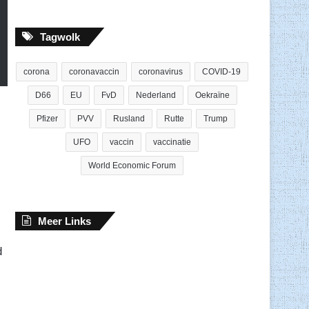
Tagwolk
corona
coronavaccin
coronavirus
COVID-19
D66
EU
FvD
Nederland
Oekraïne
Pfizer
PVV
Rusland
Rutte
Trump
UFO
vaccin
vaccinatie
World Economic Forum
Meer Links
d