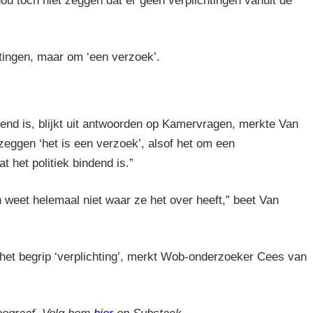
u toch niet zeggen dat er geen verplichtingen vanuit de
tingen, maar om ‘een verzoek’.
dend is, blijkt uit antwoorden op Kamervragen, merkte Van
zeggen ‘het is een verzoek’, alsof het om een
t het politiek bindend is.”
n weet helemaal niet waar ze het over heeft,” beet Van
t het begrip ‘verplichting’, merkt Wob-onderzoeker Cees van