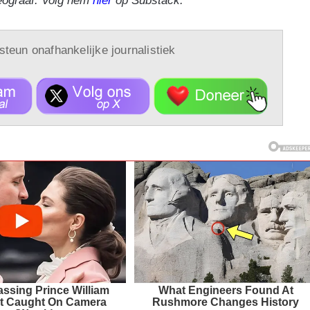
eograaf. Volg hem
hier
op Substack.
 steun onafhankelijke journalistiek
ssing Prince William
What Engineers Found At
 Caught On Camera
Rushmore Changes History