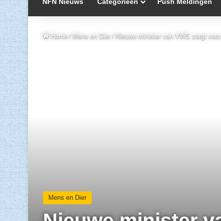
NFN Nieuws
Categorieën
Push Meldingen
Home
/
Mens en Dier
/
Nieuwe minister van VWS zorgt voor 
Mens en Dier
Nieuwe minister v