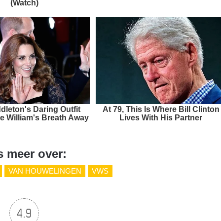
(Watch)
dleton's Daring Outfit
At 79, This Is Where Bill Clinton
e William's Breath Away
Lives With His Partner
s meer over:
VAN HOUWELINGEN
VWS
4.9