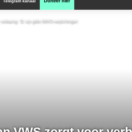
Doneer hier
Telegram kanaal
verbazing: ‘Er zijn géén NAVO-verplichtingen’
an VWS zorgt voor verb