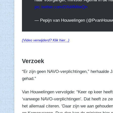
pic.twitter.com/DXd4MiteQn
— Pepijn van Houwelingen (@PvanHouw
(Video verwijderd? Klik hier...)
Verzoek
“Er zijn geen NAVO-verplichtingen,” herhaalde J
gehad.”
Van Houwelingen vervolgde: “Keer op keer heeft
‘vanwege NAVO-verplichtingen’. Dat heeft ze zes
het allemaal citeren. ‘Daar zijn we aan gehoude