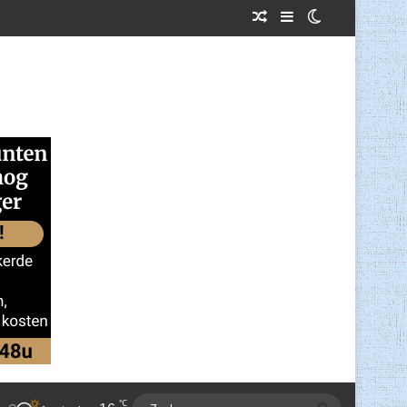
Willekeurig Artikel
Sidebar
Switch skin
℃