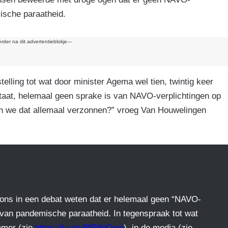
k
mische paraatheid.
erder na dit advertentieblokje---
telling tot wat door minister Agema wel tien, twintig keer
taat, helemaal geen sprake is van NAVO-verplichtingen op
n we dat allemaal verzonnen?” vroeg Van Houwelingen
 ons in een debat weten dat er helemaal geen “NAVO-
d van pandemische paraatheid. In tegenspraak tot wat
amer (zie
https://t.co/uPfR8qDonj
), in de media (zie…