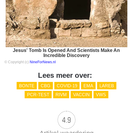
Jesus' Tomb Is Opened And Scientists Make An
Incredible Discovery
© Copyright (c)
NineForNews.nl
Lees meer over:
BONTE
CBG
COVID-19
EMA
LAREB
PCR-TEST
RIVM
VACCIN
VWS
4.9