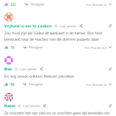
e
l
Reageer
111
Toon Reacties
(2)
r
l
a
i
a
n
l
g
Vrijheid is ver te zoeken
1 jaar geleden
v
o
Zou mooi zijn als Gideo dit aankaart in de kamer. Ben heel
a
v
n
benieuwd naar de reacties van die domme puppets daar.
e
d
r
Reageer
76
Toon Reacties
(12)
e
N
N
o
A
r
V
d
Max
1 jaar geleden
O
S
En nog steeds prikken. Bewust ontvolken
g
t
o
Reageer
95
r
Toon Reacties
(3)
o
e
i
a
t
m
R
Naam
1 jaar geleden
u
Ze mochten het niet zien en ze mochten geen tijd besteden om
t