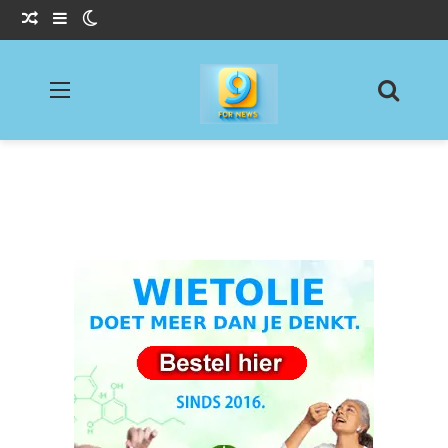
Willekeurig Artikel
Sidebar
Switch skin
Menu
Zoeke