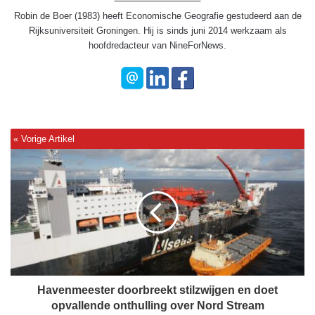
Robin de Boer (1983) heeft Economische Geografie gestudeerd aan de
Rijksuniversiteit Groningen. Hij is sinds juni 2014 werkzaam als
hoofdredacteur van NineForNews.
H
a
v
e
n
m
e
e
s
t
Havenmeester doorbreekt stilzwijgen en doet
e
opvallende onthulling over Nord Stream