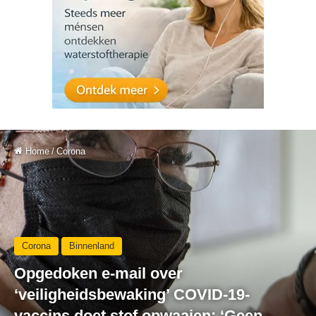
Home
/
Corona
Corona
Binnenland
Opgedoken e-mail over
‘veiligheidsbewaking’ COVID-19-
vaccins doet stof opwaaien: ‘Geen