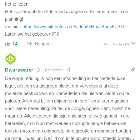
het te lezen.
t
Het is allemaal dezelfde misdaadagenda. En er is meer in de
e
e
planning!
x
Zie hier:
https://www.bitchute.com/video/GR6av4hdGUzG/
t
Laten we het gebeuren???
r
Reageer
14
a
Toon Reacties
(5)
o
l
i
Dwarswater
1 jaar geleden
e
o
De enige redding is nog een afscheiding in het Nederlandse
p
leger, die een staatsgreep pleegt om vervolgens al deze
h
malafide bestuurders en Kamerleden die hiervan wisten op te
e
pakken. Allemaal bijeen drijven en in een Fema kamp gooien
t
voor latere berechting. Rutte, de Jonge, Agnes Kant, noem ze
v
maar op. Alle diegenen die zijn ontslagen of weg gepest in ere
u
u
herstellen, m’n God met wat een corrupte bende hebben we
r
toch te maken van onvoorstelbare grootte en wanneer houden
de onthullingen op. De tijd om in te grijpen wordt steeds korter…