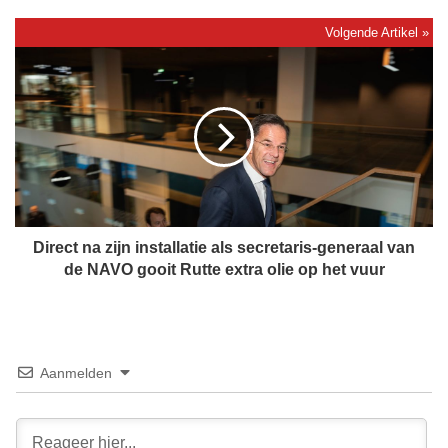
r
d
o
D
o
i
r
r
b
e
r
c
e
t
e
n
k
a
t
z
s
i
Direct na zijn installatie als secretaris-generaal van
t
j
de NAVO gooit Rutte extra olie op het vuur
i
n
l
i
z
n
w
s
i
t
Aanmelden
j
a
g
l
e
l
n