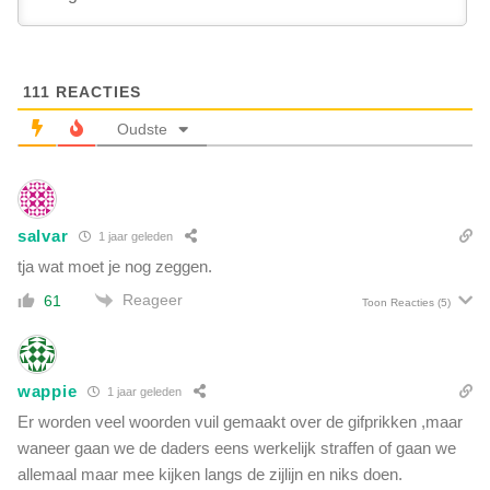
a
e
t
n
i
d
e
o
111
REACTIES
a
e
l
Oudste
t
s
o
s
p
e
v
c
a
salvar
1 jaar geleden
r
l
e
tja wat moet je nog zeggen.
l
t
e
Reageer
61
Toon Reacties
(5)
a
n
r
d
i
e
s
o
wappie
1 jaar geleden
-
n
Er worden veel woorden vuil gemaakt over de gifprikken ,maar
g
t
e
waneer gaan we de daders eens werkelijk straffen of gaan we
h
n
allemaal maar mee kijken langs de zijlijn en niks doen.
u