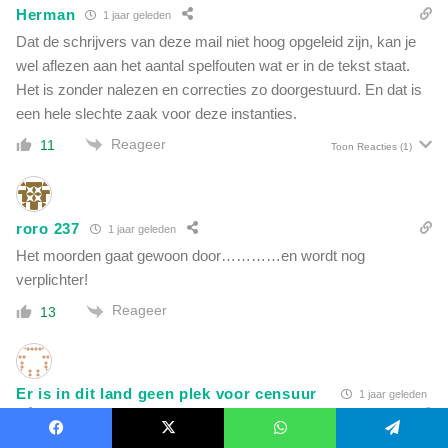
Herman
1 jaar geleden
Dat de schrijvers van deze mail niet hoog opgeleid zijn, kan je
wel aflezen aan het aantal spelfouten wat er in de tekst staat.
Het is zonder nalezen en correcties zo doorgestuurd. En dat is
een hele slechte zaak voor deze instanties.
Reageer
11
Toon Reacties
(1)
roro 237
1 jaar geleden
Het moorden gaat gewoon door…………en wordt nog
verplichter!
Reageer
13
Er is in dit land geen plek voor censuur
1 jaar geleden
Ja, den overheid heeft nu eenmaal NIET het beste met U voor.
Facebook
X
WhatsApp
Telegram