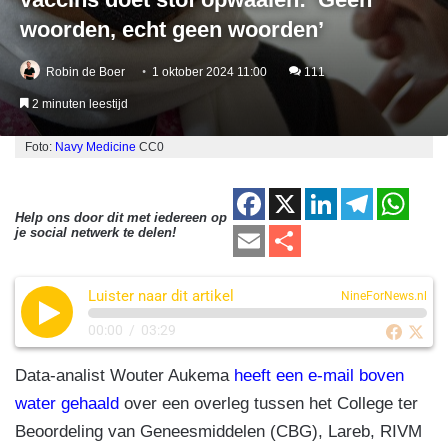
woorden, echt geen woorden’
Robin de Boer
1 oktober 2024 11:00
111
2 minuten leestijd
Foto:
Navy Medicine
CC0
F
X
Li
T
W
Help ons door dit met iedereen op
a
n
el
h
E
D
je social netwerk te delen!
c
k
e
at
m
el
e
e
gr
s
Luister naar dit artikel
ail
e
NineForNews.nl
b
dI
a
A
n
00:00
/
03:29
o
n
m
p
Data-analist Wouter Aukema
heeft een e-mail boven
o
p
water gehaald
over een overleg tussen het College ter
k
Beoordeling van Geneesmiddelen (CBG), Lareb, RIVM