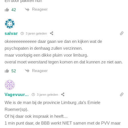
En door pakken nu!!
Reageer
42
salvar
3 jaren geleden
okeeeeeeeeeeee daar gaan we dan en kijken wat de
psychopaten in denhaag zullen verzinnen.
maar voorlopig een dikke pluim voor limburg.
overal moet weerstand tegen komen en dat kunnen ze niet aan.
Reageer
52
Vagevuur...
3 jaren geleden
Wie is de man bij de provincie Limburg ,da’s Emiele
Roemer(sp).
Of hij daar ook inspraak in heeft…
1 min punt daar, de BBB werkt NIET samen met de PVV maar