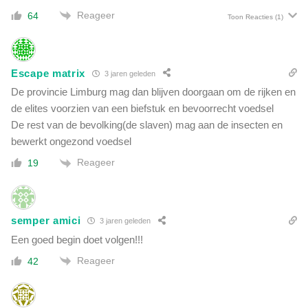
s
Reageer
64
Toon Reacties
(1)
Escape matrix
3 jaren geleden
De provincie Limburg mag dan blijven doorgaan om de rijken en
de elites voorzien van een biefstuk en bevoorrecht voedsel
De rest van de bevolking(de slaven) mag aan de insecten en
bewerkt ongezond voedsel
Reageer
19
semper amici
3 jaren geleden
Een goed begin doet volgen!!!
Reageer
42