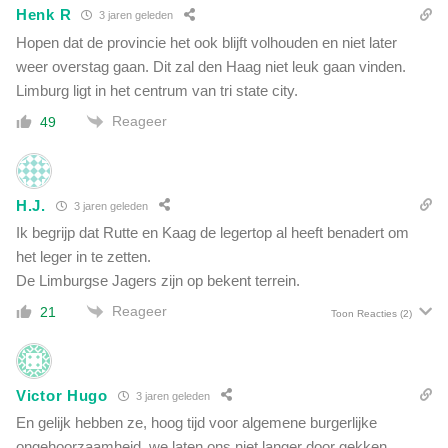
Henk R
3 jaren geleden
Hopen dat de provincie het ook blijft volhouden en niet later
weer overstag gaan. Dit zal den Haag niet leuk gaan vinden.
Limburg ligt in het centrum van tri state city.
Reageer
49
H.J.
3 jaren geleden
Ik begrijp dat Rutte en Kaag de legertop al heeft benadert om
het leger in te zetten.
De Limburgse Jagers zijn op bekent terrein.
Reageer
21
Toon Reacties
(2)
Victor Hugo
3 jaren geleden
En gelijk hebben ze, hoog tijd voor algemene burgerlijke
ongehoorzaamheid, we laten ons niet langer door gekken