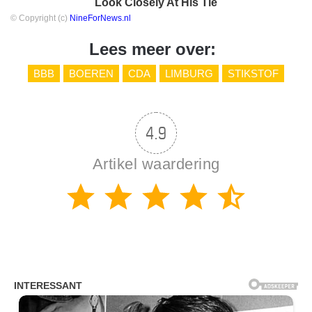
Look Closely At His Tie
© Copyright (c)
NineForNews.nl
Lees meer over:
BBB
BOEREN
CDA
LIMBURG
STIKSTOF
4.9
Artikel waardering