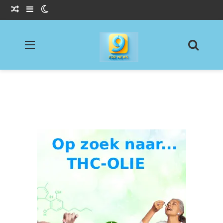
Willekeurig Artikel
Sidebar
Switch skin
Menu
Zoeke