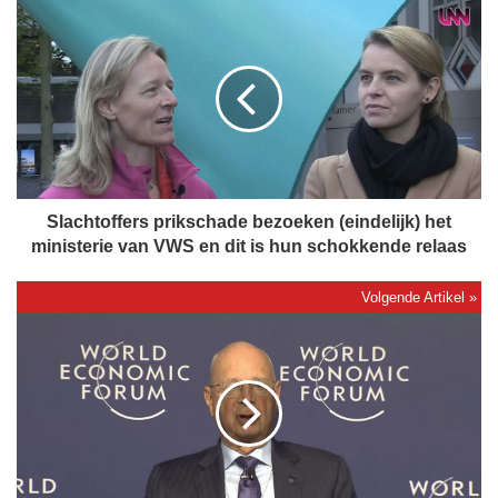
S
l
a
c
h
t
o
f
f
e
Slachtoffers prikschade bezoeken (eindelijk) het
r
ministerie van VWS en dit is hun schokkende relaas
s
p
r
K
i
l
k
a
s
u
c
s
h
S
a
c
d
h