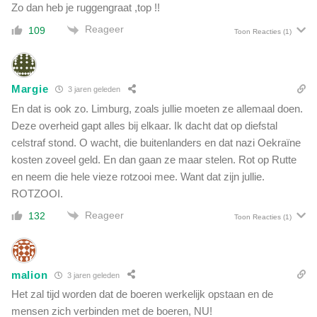
t
Zo dan heb je ruggengraat ,top !!
a
i
a
Reageer
109
Toon Reacties
(1)
s
t
h
c
u
r
n
i
Margie
3 jaren geleden
s
s
En dat is ook zo. Limburg, zoals jullie moeten ze allemaal doen.
c
i
Deze overheid gapt alles bij elkaar. Ik dacht dat op diefstal
h
s
o
celstraf stond. O wacht, die buitenlanders en dat nazi Oekraïne
'
k
kosten zoveel geld. En dan gaan ze maar stelen. Rot op Rutte
k
en neem die hele vieze rotzooi mee. Want dat zijn jullie.
e
ROTZOOI.
n
Reageer
d
132
Toon Reacties
(1)
e
r
e
malion
l
3 jaren geleden
a
Het zal tijd worden dat de boeren werkelijk opstaan en de
a
mensen zich verbinden met de boeren, NU!