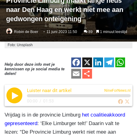
Provincie Limburg maakt lange neus
naar Den Haag en werkt niet mee aan
gedwongen onteigening
Robin de Boer
11 juni 2023 11:50
89
1 minuut leestijd
Foto: Unsplash
F
X
Li
T
W
Help door deze info met je
kennissen op je social media te
a
n
el
h
E
D
delen!
c
k
e
at
m
el
e
e
gr
s
Luister naar dit artikel
ail
e
NineForNews.nl
b
dI
a
A
n
00:00
/
01:53
o
n
m
p
Vrijdag is in de provincie Limburg
het coalitieakkoord
o
p
gepresenteerd
: ‘Elke Limburger telt!’ Daarin valt te
k
lezen: “De Provincie Limburg werkt niet mee aan