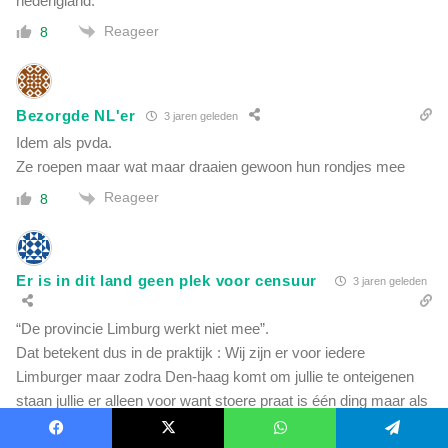
nederigland.
Reageer
8
Bezorgde NL'er
3 jaren geleden
Idem als pvda.
Ze roepen maar wat maar draaien gewoon hun rondjes mee
Reageer
8
Er is in dit land geen plek voor censuur
3 jaren geleden
“De provincie Limburg werkt niet mee”.
Dat betekent dus in de praktijk : Wij zijn er voor iedere
Limburger maar zodra Den-haag komt om jullie te onteigenen
staan jullie er alleen voor want stoere praat is één ding maar als
het er op aan komt, dan zijn en blijven wij OOK maar
Facebook
X
WhatsApp
Telegram