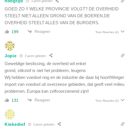
hoogtijd
3 jaren geleden
n
t
i
GOED ZO !! WELKE PROVINCIE VOLGT? DE OVERHEID
m
g
STEELT NIET ALLEEN GROND VAN DE BOEREN.DE
i
e
OVERHEID STEELT ALLES VAN DE BURGERS.
n
o
i
Reageer
199
p
Toon Reacties
(4)
s
l
t
o
e
s
r
Jopie
s
3 jaren geleden
i
i
Geweldige beslissing, de overheid wil enkel
e
n
grond, stikstof is niet het probleem, leugens
v
g
Wij hebben voedsel nog en de industrie die daar bij hoort!Weiger
a
v
n
import van voedsel uit overzeese gebieden, dat geeft veel milieu
o
V
problemen. Europa kan zelfvoorzienend zijn!!
o
W
r
Reageer
131
Toon Reacties
(3)
S
'
e
k
n
l
d
i
Kiekedief
3 jaren geleden
i
m