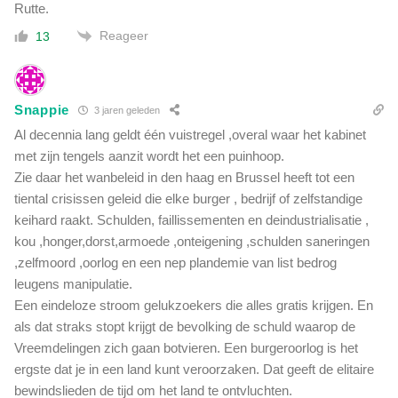
Rutte.
Reageer
13
Snappie
3 jaren geleden
Al decennia lang geldt één vuistregel ,overal waar het kabinet
met zijn tengels aanzit wordt het een puinhoop.
Zie daar het wanbeleid in den haag en Brussel heeft tot een
tiental crisissen geleid die elke burger , bedrijf of zelfstandige
keihard raakt. Schulden, faillissementen en deindustrialisatie ,
kou ,honger,dorst,armoede ,onteigening ,schulden saneringen
,zelfmoord ,oorlog en een nep plandemie van list bedrog
leugens manipulatie.
Een eindeloze stroom gelukzoekers die alles gratis krijgen. En
als dat straks stopt krijgt de bevolking de schuld waarop de
Vreemdelingen zich gaan botvieren. Een burgeroorlog is het
ergste dat je in een land kunt veroorzaken. Dat geeft de elitaire
bewindslieden de tijd om het land te ontvluchten.