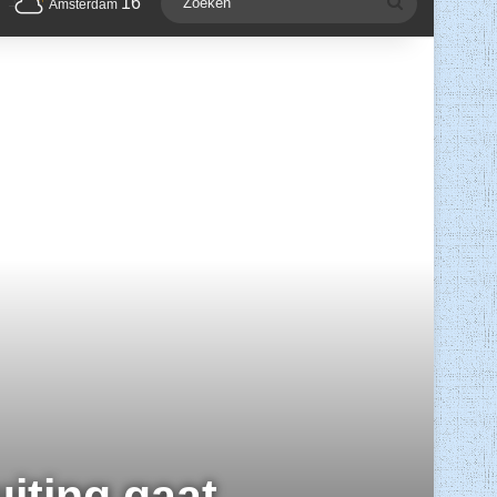
16
Zoeken
Amsterdam
iting gaat