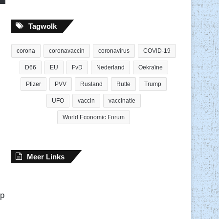
Tagwolk
corona
coronavaccin
coronavirus
COVID-19
D66
EU
FvD
Nederland
Oekraïne
Pfizer
PVV
Rusland
Rutte
Trump
UFO
vaccin
vaccinatie
World Economic Forum
Meer Links
op