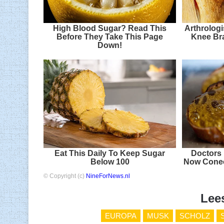
High Blood Sugar? Read This
Arthrolog
Before They Take This Page
Knee Bra
Down!
Eat This Daily To Keep Sugar
Doctors 
Below 100
Now Conec
© Copyright (c)
NineForNews.nl
Lee
EUROPA
MUSK
SCHOLZ