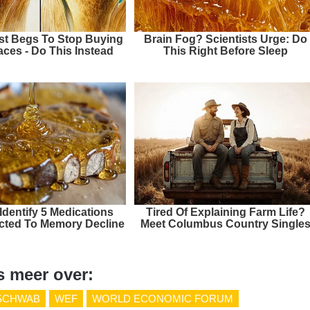
ist Begs To Stop Buying
Brain Fog? Scientists Urge: Do
ces - Do This Instead
This Right Before Sleep
Identify 5 Medications
Tired Of Explaining Farm Life?
ted To Memory Decline
Meet Columbus Country Single
s meer over:
SCHWAB
WEF
WORLD ECONOMIC FORUM