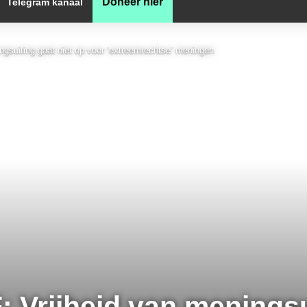
Doneer hier
Telegram kanaal
ngsuiting gaat niet op voor ‘extreemrechtse’ meningen
: Vrijheid van meningsu