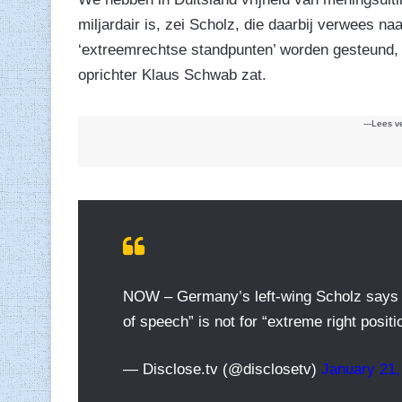
miljardair is, zei Scholz, die daarbij verwees n
‘extreemrechtse standpunten’ worden gesteund,
oprichter Klaus Schwab zat.
---Lees v
NOW – Germany’s left-wing Scholz says 
of speech” is not for “extreme right posit
— Disclose.tv (@disclosetv)
January 21,