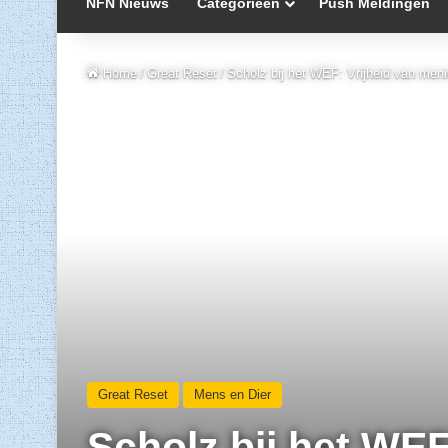
NFN Nieuws
Categorieën
Push Meldingen
Home
/
Great Reset
/
Scholz bij het WEF: Vrijheid van meni
Great Reset
Mens en Dier
Scholz bij het WEF