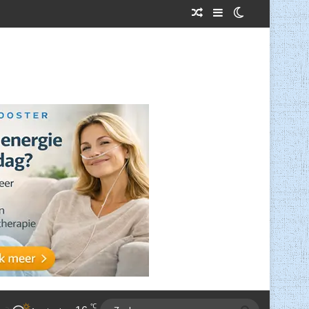
Willekeurig Artikel
Sidebar
Switch skin
℃