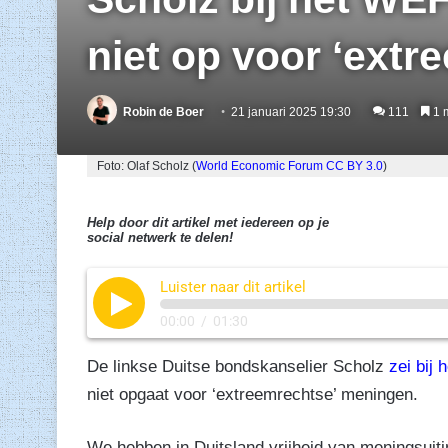
niet op voor ‘ext
Robin de Boer
21 januari 2025 19:30
111
1 m
Foto: Olaf Scholz (
World Economic Forum
CC BY 3.0
)
Help door dit artikel met iedereen op je
social netwerk te delen!
Luister naar dit artikel
00:00
/
01:30
De linkse Duitse bondskanselier Scholz
zei bij
niet opgaat voor ‘extreemrechtse’ meningen.
We hebben in Duitsland vrijheid van meningsuitin