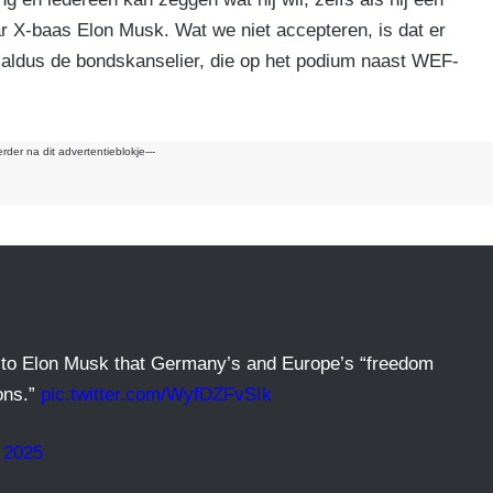
k
aar X-baas Elon Musk. Wat we niet accepteren, is dat er
 aldus de bondskanselier, die op het podium naast WEF-
erder na dit advertentieblokje---
to Elon Musk that Germany’s and Europe’s “freedom
ions.”
pic.twitter.com/WyfDZFvSIk
 2025