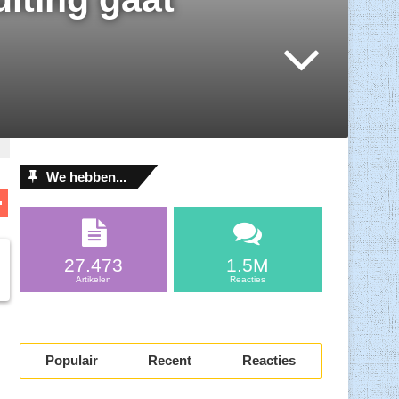
We hebben...
D
el
l
e
27.473
1.5M
n
Artikelen
Reacties
Populair
Recent
Reacties