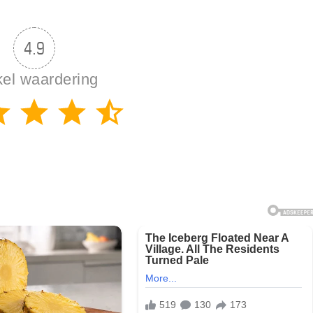
4.9
kel waardering