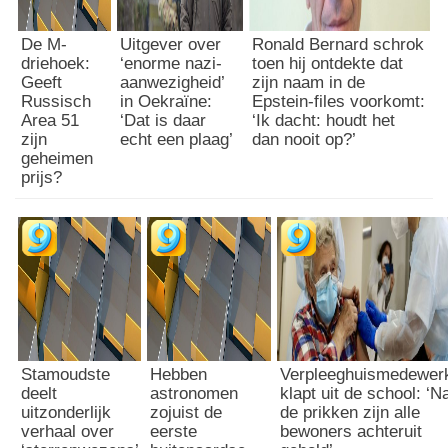
e
n
d
e
De M-
Uitgever over
Ronald Bernard schrok
i
s
driehoek:
‘enorme nazi-
toen hij ontdekte dat
a
,
Geeft
aanwezigheid’
zijn naam in de
i
Russisch
in Oekraïne:
Epstein-files voorkomt:
d
s
Area 51
‘Dat is daar
‘Ik dacht: houdt het
i
v
zijn
echt een plaag’
dan nooit op?’
t
o
geheimen
z
l
prijs?
i
s
j
t
n
r
d
e
e
k
c
t
i
a
j
n
f
d
Stamoudste
Hebben
Verpleeghuismedewer
e
e
deelt
astronomen
klapt uit de school: ‘N
r
r
uitzonderlijk
zojuist de
de prikken zijn alle
s
s
verhaal over
eerste
bewoners achteruit
d