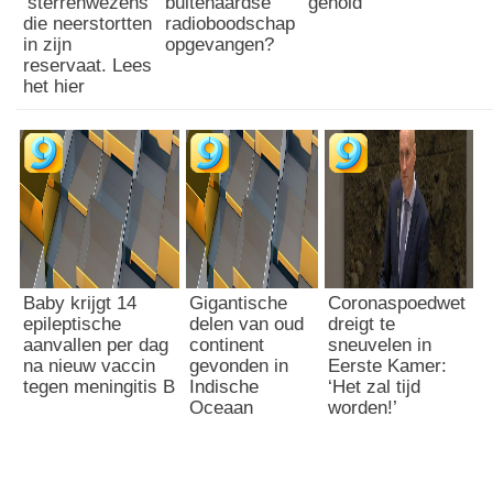
‘sterrenwezens’
buitenaardse
gehold’
a
die neerstortten
radioboodschap
in zijn
opgevangen?
n
reservaat. Lees
d
het hier
e
r
e
a
l
i
t
e
i
t
Baby krijgt 14
Gigantische
Coronaspoedwet
'
epileptische
delen van oud
dreigt te
aanvallen per dag
continent
sneuvelen in
na nieuw vaccin
gevonden in
Eerste Kamer:
tegen meningitis B
Indische
‘Het zal tijd
Oceaan
worden!’