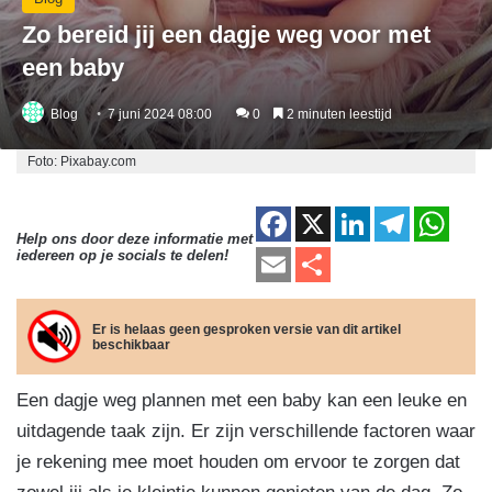
Zo bereid jij een dagje weg voor met
een baby
Blog
7 juni 2024 08:00
0
2 minuten leestijd
Foto: Pixabay.com
F
X
Li
T
W
Help ons door deze informatie met
a
n
el
h
E
D
iedereen op je socials te delen!
c
k
e
at
m
el
e
e
gr
s
ail
e
Er is helaas geen gesproken versie van dit artikel
beschikbaar
b
dI
a
A
n
o
n
m
p
Een dagje weg plannen met een baby kan een leuke en
o
p
uitdagende taak zijn. Er zijn verschillende factoren waar
k
je rekening mee moet houden om ervoor te zorgen dat