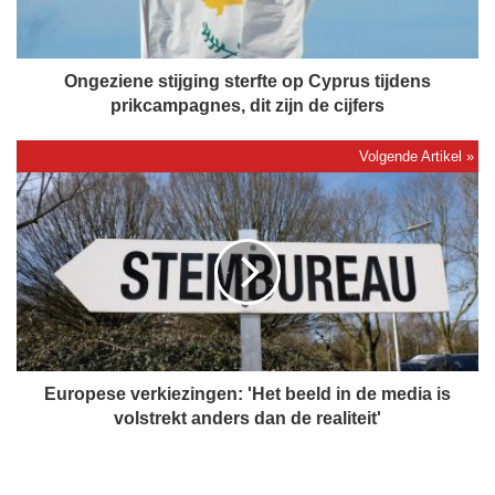
e
n
e
s
Ongeziene stijging sterfte op Cyprus tijdens
t
prikcampagnes, dit zijn de cijfers
i
j
g
E
i
u
n
r
g
o
s
p
t
e
e
s
r
e
f
v
t
e
Europese verkiezingen: 'Het beeld in de media is
e
r
volstrekt anders dan de realiteit'
o
k
p
i
C
e