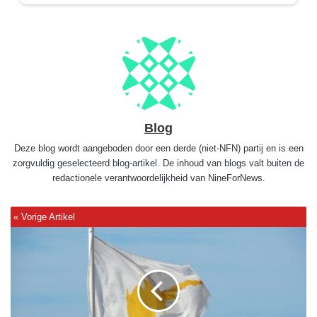
Blog
Deze blog wordt aangeboden door een derde (niet-NFN) partij en is een
zorgvuldig geselecteerd blog-artikel. De inhoud van blogs valt buiten de
redactionele verantwoordelijkheid van NineForNews.
O
n
g
e
z
i