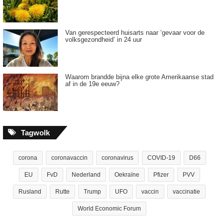
Van gerespecteerd huisarts naar ‘gevaar voor de
volksgezondheid’ in 24 uur
Waarom brandde bijna elke grote Amerikaanse stad
af in de 19e eeuw?
Tagwolk
corona
coronavaccin
coronavirus
COVID-19
D66
EU
FvD
Nederland
Oekraïne
Pfizer
PVV
Rusland
Rutte
Trump
UFO
vaccin
vaccinatie
World Economic Forum