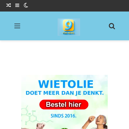
Willekeurig Artikel
Sidebar
Switch skin
Menu
Zoeke