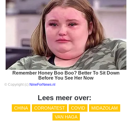
Remember Honey Boo Boo? Better To Sit Down
Before You See Her Now
© Copyright (c)
NineForNews.nl
Lees meer over:
CHINA
CORONATEST
COVID
MIDAZOLAM
VAN HAGA