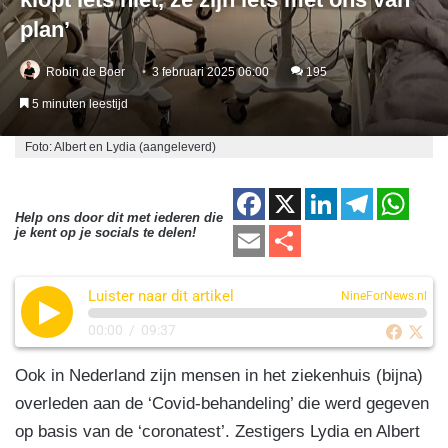
plan’
Robin de Boer
3 februari 2025 06:00
195
5 minuten leestijd
Foto: Albert en Lydia (aangeleverd)
F
X
Li
T
W
Help ons door dit met iederen die
a
n
el
h
E
D
je kent op je socials te delen!
c
k
e
at
m
el
e
e
gr
s
Luister naar dit artikel
ail
e
NineForNews.nl
b
dI
a
A
n
00:00
/
09:37
o
n
m
p
Ook in Nederland zijn mensen in het ziekenhuis (bijna)
o
p
overleden aan de ‘Covid-behandeling’ die werd gegeven
k
op basis van de ‘coronatest’. Zestigers Lydia en Albert