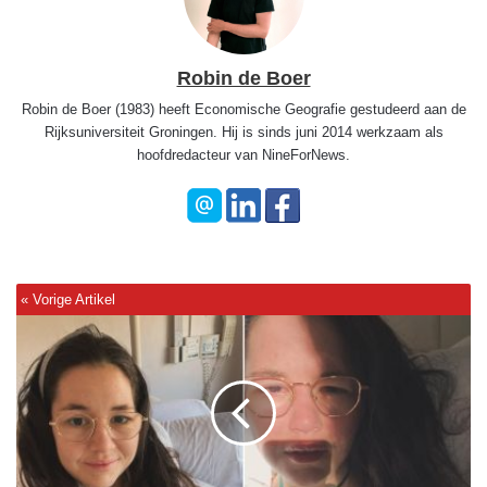
Robin de Boer
Robin de Boer (1983) heeft Economische Geografie gestudeerd aan de
Rijksuniversiteit Groningen. Hij is sinds juni 2014 werkzaam als
hoofdredacteur van NineForNews.
H
e
t
l
e
v
e
n