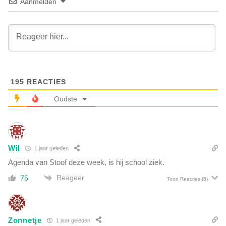
s
Aanmelden
h
v
e
a
l
n
d
D
o
e
o
f
r
e
d
195
REACTIES
n
e
s
Oudste
p
i
r
e
i
w
k
i
:
Wil
1 jaar geleden
l
'
r
Agenda van Stoof deze week, is hij school ziek.
E
e
l
Reageer
75
Toon Reacties
(5)
s
k
e
e
r
d
v
a
Zonnetje
1 jaar geleden
i