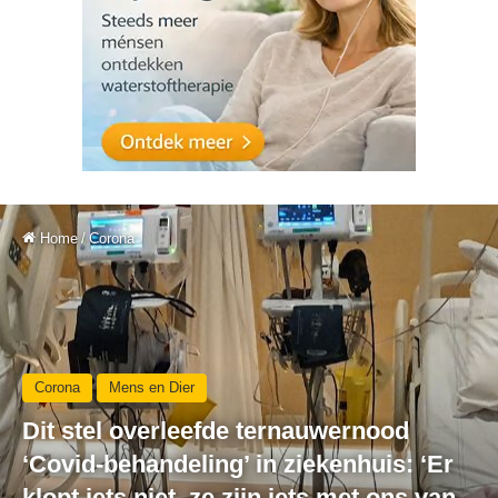
Home
/
Corona
Corona
Mens en Dier
Dit stel overleefde ternauwernood
‘Covid-behandeling’ in ziekenhuis: ‘Er
klopt iets niet, ze zijn iets met ons van