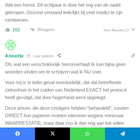
g
Wat een horror. Dit echtpaar is door het oog van de naald
s
i
t
gekropen. Gezond verstand leek/lijkt bij veel medici te zijn
s
e
verdwenen.
e
n
r
Reageer
152
Toon Reacties
(7)
o
g
p
e
d
r
e
d
Annette
1 jaar geleden
b
a
Oh, wat een verschrikkelijk horrorverhaal! Ik kan bijna geen
e
n
e
woorden vinden om te schrijven wat ik NU voel.
d
n
e
Voor mij is in ieder geval overduidelijk, dat dat betreffende
b
v
ziekenhuis in het zuiden van Nederland EXACT het protocol
r
o
e
heeft gevolgd, dat door hogerhand werd opgelegd.
r
n
i
Deze artsen, die deze zestigers hebben “behandeld”, zouden
g
g
DIRECT hun papieren moeten inleveren wegens minimaal
e
e
WANPRESTATIE, maar daar zou ik dan nog aan toe willen
n
'
e
voegen: poging tot doodslag.
n
Facebook
X
WhatsApp
Telegram