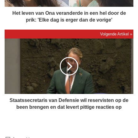
v
a
Het leven van Ona veranderde in een hel door de
n
prik: 'Elke dag is erger dan de vorige'
O
n
a
S
v
t
e
a
r
a
a
t
n
s
d
s
e
e
r
c
d
r
Staatssecretaris van Defensie wil reservisten op de
e
e
been brengen en dat levert pittige reacties op
i
t
n
a
e
r
e
i
n