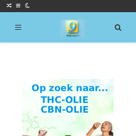
Willekeurig Artikel
Sidebar
Switch skin
Menu
Zoeke