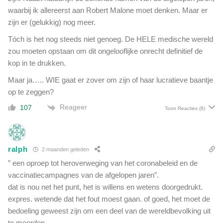
m
waarbij ik allereerst aan Robert Malone moet denken. Maar er
a
zijn er (gelukkig) nog meer.
a
r
Tóch is het nog steeds niet genoeg. De HELE medische wereld
d
zou moeten opstaan om dit ongelooflijke onrecht definitief de
a
kop in te drukken.
a
r
Maar ja….. WIE gaat er zover om zijn of haar lucratieve baantje
m
op te zeggen?
a
Reageer
g
107
Toon Reacties
(8)
j
e
h
ralph
e
2 maanden geleden
t
” een oproep tot heroverweging van het coronabeleid en de
n
vaccinatiecampagnes van de afgelopen jaren”.
i
dat is nou net het punt, het is willens en wetens doorgedrukt.
e
expres. wetende dat het fout moest gaan. of goed, het moet de
t
bedoeling geweest zijn om een deel van de wereldbevolking uit
o
te moorden.
v