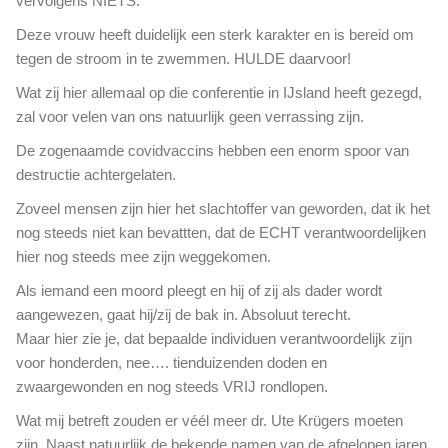
vervolgens NIETS.
p
e
e
e
Deze vrouw heeft duidelijk een sterk karakter en is bereid om
n
n
tegen de stroom in te zwemmen. HULDE daarvoor!
b
o
a
Wat zij hier allemaal op die conferentie in IJsland heeft gezegd,
m
a
zal voor velen van ons natuurlijk geen verrassing zijn.
v
r
o
h
De zogenaamde covidvaccins hebben een enorm spoor van
l
e
destructie achtergelaten.
k
i
i
Zoveel mensen zijn hier het slachtoffer van geworden, dat ik het
d
n
nog steeds niet kan bevattten, dat de ECHT verantwoordelijken
g
g
e
hier nog steeds mee zijn weggekomen.
s
h
c
Als iemand een moord pleegt en hij of zij als dader wordt
o
e
aangewezen, gaat hij/zij de bak in. Absoluut terecht.
u
n
Maar hier zie je, dat bepaalde individuen verantwoordelijk zijn
d
t
e
voor honderden, nee…. tienduizenden doden en
r
n
zwaargewonden en nog steeds VRIJ rondlopen.
u
m
Wat mij betreft zouden er véél meer dr. Ute Krügers moeten
(
zijn. Naast natuurlijk de bekende namen van de afgelopen jaren,