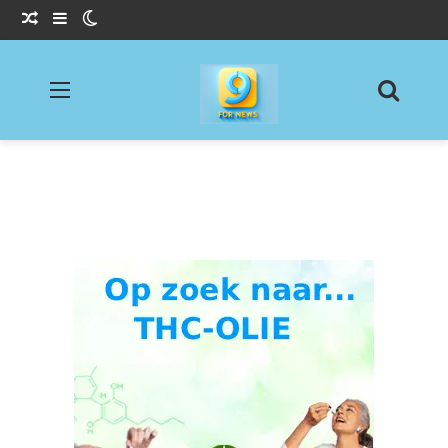
Willekeurig Artikel
Sidebar
Switch skin
Menu
Zoeke