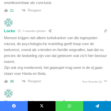
onontkoombaar als conclusie.
Reageer
21
Locke
2 maanden geleden
Mensen krijgen niet alleen turbokanker van die ingespoten
rotzooi, de psychologische marteling geeft hoop voor de
toekomst, vooral als vrienden en familie wegvallen, laat dat nu
precies de bedoeling zijn van dat geteisem wat zich hier bestuur
noemt.
Zijn ook erg meelevend, het gepeupel mag weer in de rij gaan
staan voor Hanta en Ibola.
Reageer
36
Toon Reacties
(2)
Clownwereld
2 maanden geleden
Wederom krijgen de “wappies” gelijk
Facebook
X
WhatsApp
Telegram