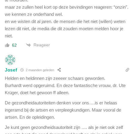
e
maar ze zullen heel kort op deze bevindingen reageren: “onzin”.
r
we kennen ze onderhand wel.
h
en we wisten dit al jaren. de mensen die het niet (willen) weten
e
lezen dit niet, de media die dit zouden moeten melden hoor je
b
niet.
b
e
Reageer
62
n
v
a
n
Josef
2 maanden geleden
d
Helden en heldinnen zijn zeeeer schaars geworden.
e
Burhardt werd opgeruimd. En deze fantastische vrouw, dr. Ute
p
Krüger, doet het gewoon ff alleen.
o
l
De gezondheidautoriteiten denken voor ons….is er helaas
i
ingeramd bij de artsen en verpleegkundigen. Maar vooral de
t
artsen. En de opleidingen.
i
e
Je kunt geen gezondheidsautoriteit zijn …. als je niet ook zelf
)