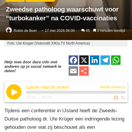
Zweedse patholoog waarschuwt voor
“turbokanker” na COVID-vaccinaties
Robin de Boer
17 mei 2026 06:00
45
3 minuten leestijd
Foto: Ute Krüger (Videostill X/Kla.TV North America)
F
X
Li
T
W
Help mee door deze info met
anderen op je social netwerk te
a
n
el
h
E
D
delen!
c
k
e
at
m
el
e
e
gr
s
Luister naar dit artikel
ail
e
NineForNews.nl
b
dI
a
A
n
00:00
/
06:08
o
n
m
p
Tijdens een conferentie in IJsland heeft de Zweeds-
o
p
Duitse patholoog dr. Ute Krüger een indringende lezing
k
gehouden over wat zij beschouwt als een