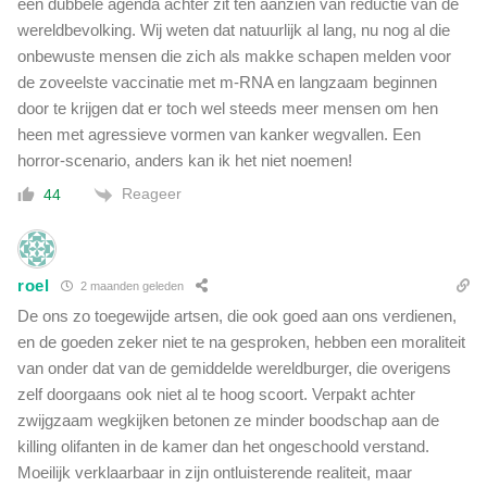
een dubbele agenda achter zit ten aanzien van reductie van de
wereldbevolking. Wij weten dat natuurlijk al lang, nu nog al die
onbewuste mensen die zich als makke schapen melden voor
de zoveelste vaccinatie met m-RNA en langzaam beginnen
door te krijgen dat er toch wel steeds meer mensen om hen
heen met agressieve vormen van kanker wegvallen. Een
horror-scenario, anders kan ik het niet noemen!
Reageer
44
roel
2 maanden geleden
De ons zo toegewijde artsen, die ook goed aan ons verdienen,
en de goeden zeker niet te na gesproken, hebben een moraliteit
van onder dat van de gemiddelde wereldburger, die overigens
zelf doorgaans ook niet al te hoog scoort. Verpakt achter
zwijgzaam wegkijken betonen ze minder boodschap aan de
killing olifanten in de kamer dan het ongeschoold verstand.
Moeilijk verklaarbaar in zijn ontluisterende realiteit, maar