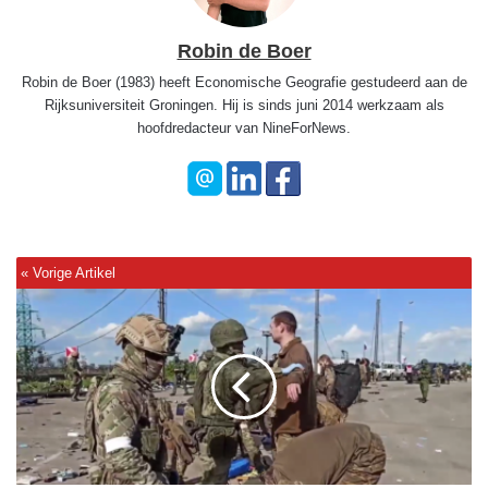
Robin de Boer
Robin de Boer (1983) heeft Economische Geografie gestudeerd aan de
Rijksuniversiteit Groningen. Hij is sinds juni 2014 werkzaam als
hoofdredacteur van NineForNews.
W
a
a
r
o
m
R
u
s