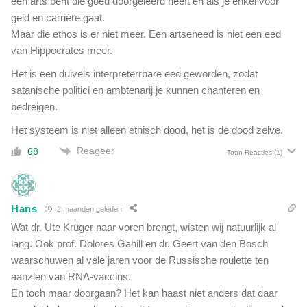
een arts bent die goed doorgeleerd heeft en als je enkel voor
geld en carrière gaat.
Maar die ethos is er niet meer. Een artseneed is niet een eed
van Hippocrates meer.
Het is een duivels interpreterrbare eed geworden, zodat
satanische politici en ambtenarij je kunnen chanteren en
bedreigen.
Het systeem is niet alleen ethisch dood, het is de dood zelve.
Reageer
68
Toon Reacties
(1)
Hans
2 maanden geleden
Wat dr. Ute Krüger naar voren brengt, wisten wij natuurlijk al
lang. Ook prof. Dolores Gahill en dr. Geert van den Bosch
waarschuwen al vele jaren voor de Russische roulette ten
aanzien van RNA-vaccins.
En toch maar doorgaan? Het kan haast niet anders dat daar