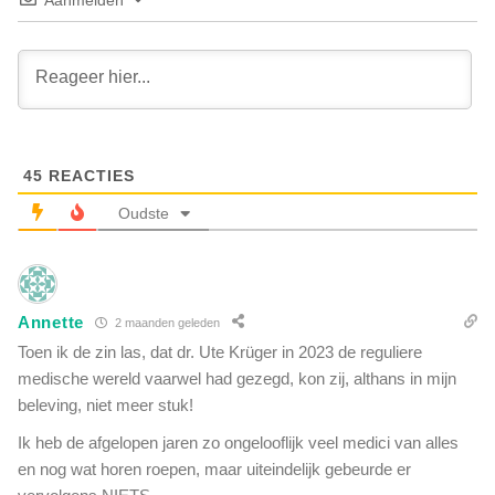
Aanmelden
N
e
e
k
d
e
e
n
r
h
l
u
a
i
n
45
REACTIES
s
d
i
Oudste
b
n
e
D
w
e
u
n
s
Annette
H
2 maanden geleden
t
a
Toen ik de zin las, dat dr. Ute Krüger in 2023 de reguliere
u
a
medische wereld vaarwel had gezegd, kon zij, althans in mijn
i
g
beleving, niet meer stuk!
t
k
d
o
Ik heb de afgelopen jaren zo ongelooflijk veel medici van alles
e
m
en nog wat horen roepen, maar uiteindelijk gebeurde er
o
t