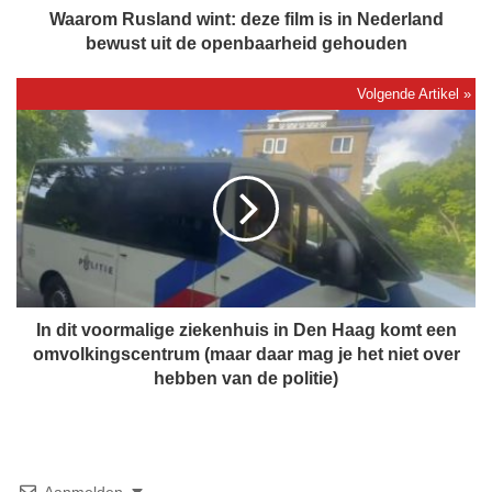
l
Waarom Rusland wint: deze film is in Nederland
a
bewust uit de openbaarheid gehouden
n
d
w
I
i
n
n
d
t
i
:
t
d
v
e
o
z
o
e
r
f
m
In dit voormalige ziekenhuis in Den Haag komt een
i
a
omvolkingscentrum (maar daar mag je het niet over
l
l
hebben van de politie)
m
i
i
g
s
e
i
z
n
i