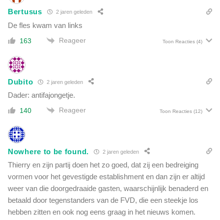
r
Bertusus
2 jaren geleden
e
De fles kwam van links
n
t
Reageer
163
Toon Reacties
(4)
i
e
Dubito
2 jaren geleden
Dader: antifajongetje.
Reageer
140
Toon Reacties
(12)
Nowhere to be found.
2 jaren geleden
Thierry en zijn partij doen het zo goed, dat zij een bedreiging
vormen voor het gevestigde establishment en dan zijn er altijd
weer van die doorgedraaide gasten, waarschijnlijk benaderd en
betaald door tegenstanders van de FVD, die een steekje los
hebben zitten en ook nog eens graag in het nieuws komen.