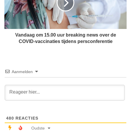
i
a
s
a
t
g
d
o
e
m
n
1
Vandaag om 15.00 uur breaking news over de
i
5
COVID-vaccinaties tijdens persconferentie
e
.
u
0
w
0
e
u
p
u
Aanmelden
r
r
e
b
s
r
i
e
d
a
e
k
n
i
t
480
REACTIES
n
v
g
Oudste
a