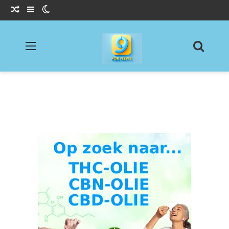
Willekeurig Artikel
Sidebar
Switch skin
Menu
Zoeke