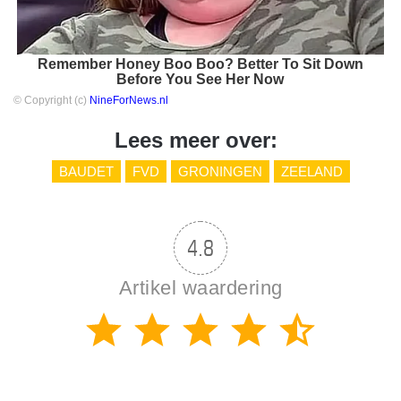
Remember Honey Boo Boo? Better To Sit Down
Before You See Her Now
© Copyright (c)
NineForNews.nl
Lees meer over:
BAUDET
FVD
GRONINGEN
ZEELAND
4.8
Artikel waardering