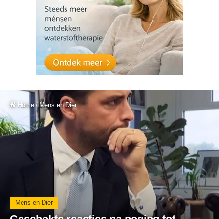
Home
/
Mens en Dier
Mens en Dier
Geschokte reacties na poging tot