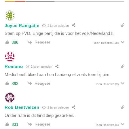
n
n
e
A
w
r
s
g
Joyce Ramgatie
2 jaren geleden
o
e
v
Stem op FVD..Enige partij die is voor het volk/Nederland !!
n
e
t
Reageer
386
Toon Reacties
(18)
r
i
d
n
e
i
C
ë
Romano
2 jaren geleden
O
g
Media heeft bloed aan hun handen,net zoals toen bij pim
V
e
I
Reageer
393
w
Toon Reacties
(9)
D
o
-
r
v
d
a
Rob Bentvelzen
e
2 jaren geleden
c
n
Onder rutte is dit land diep gezonken.
c
i
Reageer
331
Toon Reacties
(4)
n