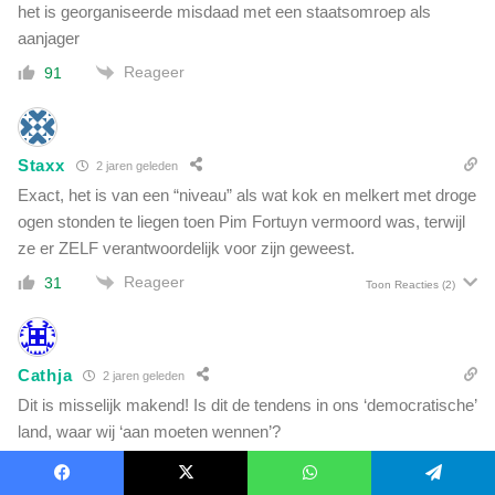
het is georganiseerde misdaad met een staatsomroep als
aanjager
Reageer
91
Staxx
2 jaren geleden
Exact, het is van een “niveau” als wat kok en melkert met droge
ogen stonden te liegen toen Pim Fortuyn vermoord was, terwijl
ze er ZELF verantwoordelijk voor zijn geweest.
Reageer
31
Toon Reacties
(2)
Cathja
2 jaren geleden
Dit is misselijk makend! Is dit de tendens in ons ‘democratische’
land, waar wij ‘aan moeten wennen’?
Pro-Palestina demonstraties, elke week weer honderden
nieuwe asielzoekers erbij, onze vrijheid kwijt, waardoor we geen
Facebook
X
WhatsApp
Telegram