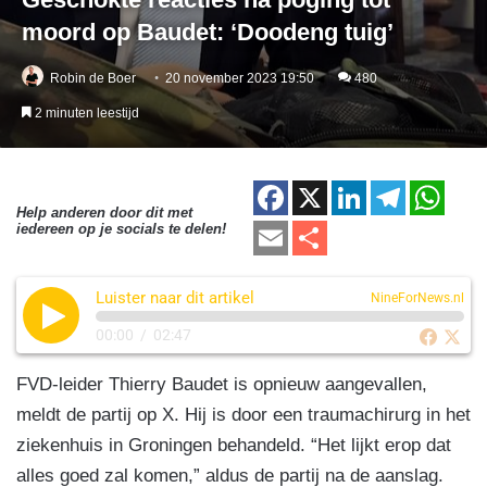
moord op Baudet: ‘Doodeng tuig’
Robin de Boer
20 november 2023 19:50
480
2 minuten leestijd
F
X
Li
T
W
Help anderen door dit met
a
n
el
h
E
D
iedereen op je socials te delen!
c
k
e
at
m
el
e
e
gr
s
Luister naar dit artikel
ail
e
NineForNews.nl
b
dI
a
A
n
00:00
/
02:47
o
n
m
p
FVD-leider Thierry Baudet is opnieuw aangevallen,
o
p
meldt de partij op X. Hij is door een traumachirurg in het
k
ziekenhuis in Groningen behandeld. “Het lijkt erop dat
alles goed zal komen,” aldus de partij na de aanslag.