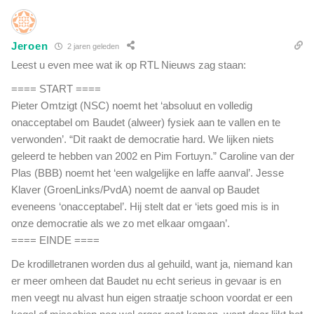
Jeroen
2 jaren geleden
Leest u even mee wat ik op RTL Nieuws zag staan:
==== START ====
Pieter Omtzigt (NSC) noemt het ‘absoluut en volledig
onacceptabel om Baudet (alweer) fysiek aan te vallen en te
verwonden’. “Dit raakt de democratie hard. We lijken niets
geleerd te hebben van 2002 en Pim Fortuyn.” Caroline van der
Plas (BBB) noemt het ‘een walgelijke en laffe aanval’. Jesse
Klaver (GroenLinks/PvdA) noemt de aanval op Baudet
eveneens ‘onacceptabel’. Hij stelt dat er ‘iets goed mis is in
onze democratie als we zo met elkaar omgaan’.
==== EINDE ====
De krodilletranen worden dus al gehuild, want ja, niemand kan
er meer omheen dat Baudet nu echt serieus in gevaar is en
men veegt nu alvast hun eigen straatje schoon voordat er een