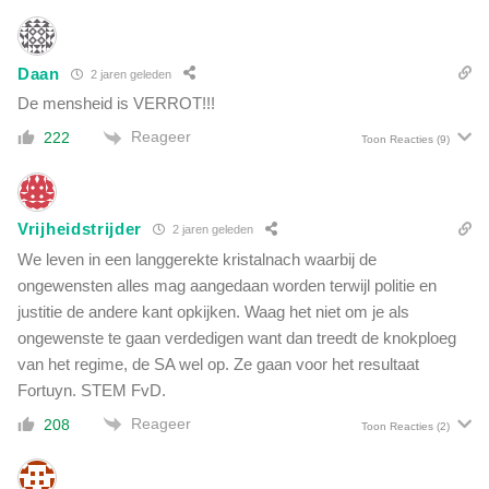
a
t
i
Daan
2 jaren geleden
e
De mensheid is VERROT!!!
s
Reageer
t
222
Toon Reacties
(9)
i
j
d
Vrijheidstrijder
e
2 jaren geleden
n
We leven in een langgerekte kristalnach waarbij de
s
ongewensten alles mag aangedaan worden terwijl politie en
p
justitie de andere kant opkijken. Waag het niet om je als
e
ongewenste te gaan verdedigen want dan treedt de knokploeg
r
van het regime, de SA wel op. Ze gaan voor het resultaat
s
Fortuyn. STEM FvD.
c
o
Reageer
208
Toon Reacties
(2)
n
f
e