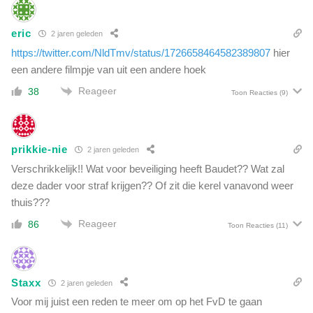
eric
2 jaren geleden
https://twitter.com/NldTmv/status/1726658464582389807
hier
een andere filmpje van uit een andere hoek
Reageer
38
Toon Reacties
(9)
prikkie-nie
2 jaren geleden
Verschrikkelijk!! Wat voor beveiliging heeft Baudet?? Wat zal
deze dader voor straf krijgen?? Of zit die kerel vanavond weer
thuis???
Reageer
86
Toon Reacties
(11)
Staxx
2 jaren geleden
Voor mij juist een reden te meer om op het FvD te gaan