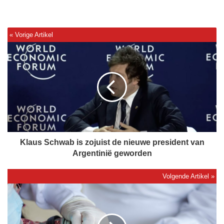
K
l
a
u
s
S
c
h
w
a
Klaus Schwab is zojuist de nieuwe president van
b
Argentinië geworden
i
s
z
V
o
a
j
n
u
d