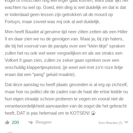
kogel of misschien nog wel erger gaat komen, want daar lijkt het
wachten nu wel op. Goed, één ding is wel duidelijk en dat is dat
er inderdaad geen lessen zijn getrokken uit de moord op
Fortuyn, maar zoveel was mij ook al wel duidelijk.
Men heeft Baudet al geruime tijd neer zitten zetten als een Hitler
II en daar zien we nu de gevolgen van. Maar ja, bij zijn haters,
die bij het voorval van de paraplu over een “klein tikje” spraken
zullen het nu ook wel weer vergoeilijken en als we straks een
Volkert II gaan zien, zullen ze zeker gaan spreken over een
onschuldig klappertjespistool, (je weet wel met zo’n roze lintje
eraan dat een “pang” geluid maakte).
Dat deze aanslag nu heeft plaats gevonden is al erg op zichzelf,
maar hoe nu politici die de zaden van de haat die ertoe leidde nu
hun eigen straatje schoon proberen te vegen en vooral niet de
verantwoordelijkheid aanvaarden van de oogst die het gebracht
heeft, DAT is pas helemaal om te KOTSEN! 🤮
Reageer
200
Toon Reacties
(7)