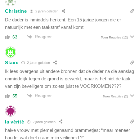
Christine
2 jaren geleden
De dader is inmiddels herkent. Een 15 jarige jongen die er
natuurlijk met een taakstraf vanaf komt
Reageer
63
Toon Reacties
(12)
Staxx
2 jaren geleden
Ik lees overgens uit andere bronnen dat de dader na die aanslag
onmiddelijk tegen de grond is gewerkt, maar is het niet de taak
van zijn beveiligers om zoiets juist te VOORKOMEN????
Reageer
55
Toon Reacties
(2)
la vérité
2 jaren geleden
halve vrouw met piemel genaamd brammetjes: “maar meneer
baudet wat doet u aan mijn veiligheid ?”