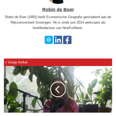
Robin de Boer
Robin de Boer (1983) heeft Economische Geografie gestudeerd aan de
Rijksuniversiteit Groningen. Hij is sinds juni 2014 werkzaam als
hoofdredacteur van NineForNews.
A
n
n
e
k
e
L
u
c