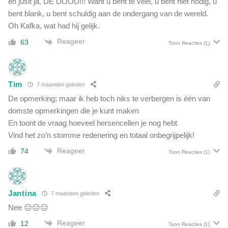
en jusit ja, DE DOOD!!! Want u bent te veel, u bent niet nodig, u
m
d
e
bent blank, u bent schuldig aan de ondergang van de wereld.
w
n
Oh Kafka, wat had hij gelijk.
i
i
j
Reageer
63
Toon Reacties
(1)
n
d
g
n
s
e
u
t
Tim
7 maanden geleden
i
w
De opmerking; maar ik heb toch niks te verbergen is èèn van
t
e
i
domste opmerkingen die je kunt maken
r
n
En toont de vraag hoeveel hersencellen je nog hebt
k
g
Vind het zo’n stomme redenering en totaal onbegrijpelijk!
v
b
a
Reageer
74
e
Toon Reacties
(1)
n
s
k
c
i
h
n
Jantina
r
7 maanden geleden
d
i
Nee 😑😑😑
e
j
r
Reageer
12
Toon Reacties
(1)
f