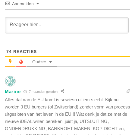
l
Aanmelden
a
a
r
v
i
o
n
n
g
d
e
e
n
r
b
74
REACTIES
L
i
e
Oudste
n
y
n
e
e
n
n
d
e
Marine
i
7 maanden geleden
e
e
Alles dat van de EU komt is sowieso ultiem slecht. Kijk nu
n
v
worden 3 EU burgers (of Zwitserland) zonder vorm van process
w
r
e
uitgesloten van het leven in de EU!!! Wat denk je dat ze met de
i
r
nieuwe iDEAL willen bereiken, juist ja, UITSLUITING,
j
e
ONDERDRUKKING, BANKROET MAKEN, KOP DICHT en,
e
l