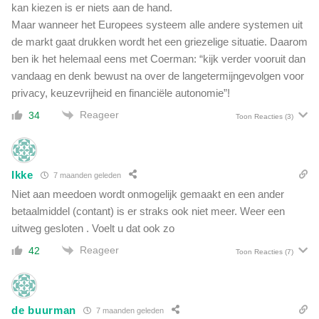
kan kiezen is er niets aan de hand.
a
l
Maar wanneer het Europees systeem alle andere systemen uit
s
de markt gaat drukken wordt het een griezelige situatie. Daarom
z
ben ik het helemaal eens met Coerman: “kijk verder vooruit dan
i
vandaag en denk bewust na over de langetermijngevolgen voor
j
privacy, keuzevrijheid en financiële autonomie”!
n
v
Reageer
34
Toon Reacties
(3)
a
c
c
i
Ikke
7 maanden geleden
n
Niet aan meedoen wordt onmogelijk gemaakt en een ander
betaalmiddel (contant) is er straks ook niet meer. Weer een
uitweg gesloten . Voelt u dat ook zo
Reageer
42
Toon Reacties
(7)
de buurman
7 maanden geleden