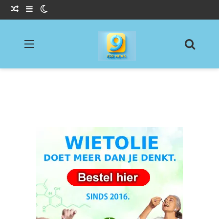
Willekeurig Artikel
Sidebar
Switch skin
Menu
Zoeke