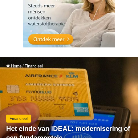
Home
/
Financieel
Financieel
Het einde van iDEAL: modernisering of
een fundamentele