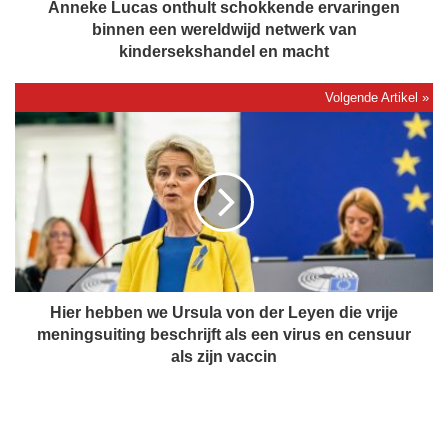
a
Anneke Lucas onthult schokkende ervaringen
s
binnen een wereldwijd netwerk van
o
kindersekshandel en macht
n
t
h
H
u
i
l
e
t
r
s
h
c
e
h
b
o
b
k
e
k
n
Hier hebben we Ursula von der Leyen die vrije
e
w
meningsuiting beschrijft als een virus en censuur
n
e
als zijn vaccin
d
U
e
r
e
s
r
u
v