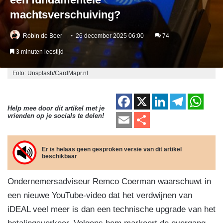
machtsverschuiving?
Robin de Boer
26 december 2025 06:00
74
3 minuten leestijd
Foto: Unsplash/CardMapr.nl
F
X
Li
T
W
Help mee door dit artikel met je
a
n
el
h
E
D
vrienden op je socials te delen!
c
k
e
at
m
el
e
e
gr
s
ail
e
Er is helaas geen gesproken versie van dit artikel
beschikbaar
b
dI
a
A
n
o
n
m
p
Ondernemersadviseur Remco Coerman waarschuwt in
o
p
een nieuwe YouTube-video dat het verdwijnen van
k
iDEAL veel meer is dan een technische upgrade van het