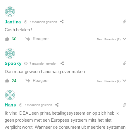
s
t
e
a
k
l
s
Jantina
7 maanden geleden
s
h
Cash betalen !
e
a
e
Reageer
n
60
Toon Reacties
(2)
n
d
v
e
i
l
r
Spooky
e
7 maanden geleden
u
n
Dan maar gewoon handmatig over maken
s
m
e
Reageer
24
Toon Reacties
(2)
a
n
c
c
h
e
t
n
Hans
7 maanden geleden
s
Ik vind iDEAL een prima betalingssysteem en op zich heb ik
u
geen probleem met een Europees systeem mits het niet
u
verplicht wordt. Wanneer de consument uit meerdere systemen
r