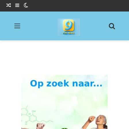
Willekeurig Artikel
Sidebar
Switch skin
Menu
Zoeke