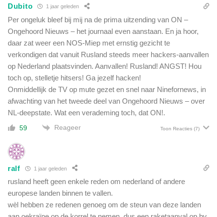
o
Dubito
1 jaar geleden
e
Per ongeluk bleef bij mij na de prima uitzending van ON –
s
Ongehoord Nieuws – het journaal even aanstaan. En ja hoor,
t
daar zat weer een NOS-Miep met ernstig gezicht te
'
verkondigen dat vanuit Rusland steeds meer hackers-aanvallen
op Nederland plaatsvinden. Aanvallen! Rusland! ANGST! Hou
toch op, stelletje hitsers! Ga jezelf hacken!
Onmiddellijk de TV op mute gezet en snel naar Ninefornews, in
afwachting van het tweede deel van Ongehoord Nieuws – over
NL-deepstate. Wat een verademing toch, dat ON!.
Reageer
59
Toon Reacties
(7)
ralf
1 jaar geleden
rusland heeft geen enkele reden om nederland of andere
europese landen binnen te vallen.
wèl hebben ze redenen genoeg om de steun van deze landen
aan oekraïne op de korrel te nemen, dus een raketaanval op bv