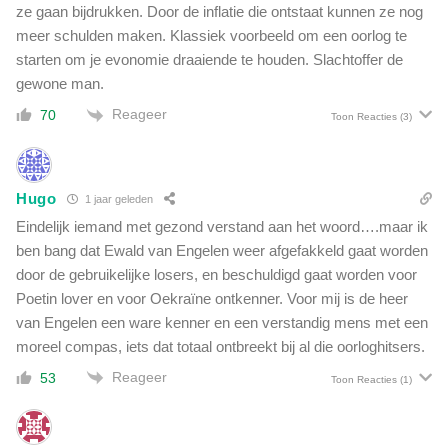
i
ze gaan bijdrukken. Door de inflatie die ontstaat kunnen ze nog
e
s
e
meer schulden maken. Klassiek voorbeeld om een oorlog te
d
r
starten om je evonomie draaiende te houden. Slachtoffer de
a
d
gewone man.
d
e
e
Reageer
70
n
Toon Reacties
(3)
n
'
'
i
s
Hugo
1 jaar geleden
c
o
Eindelijk iemand met gezond verstand aan het woord….maar ik
m
ben bang dat Ewald van Engelen weer afgefakkeld gaat worden
p
door de gebruikelijke losers, en beschuldigd gaat worden voor
l
Poetin lover en voor Oekraïne ontkenner. Voor mij is de heer
e
van Engelen een ware kenner en een verstandig mens met een
e
moreel compas, iets dat totaal ontbreekt bij al die oorloghitsers.
t
v
Reageer
53
Toon Reacties
(1)
e
r
w