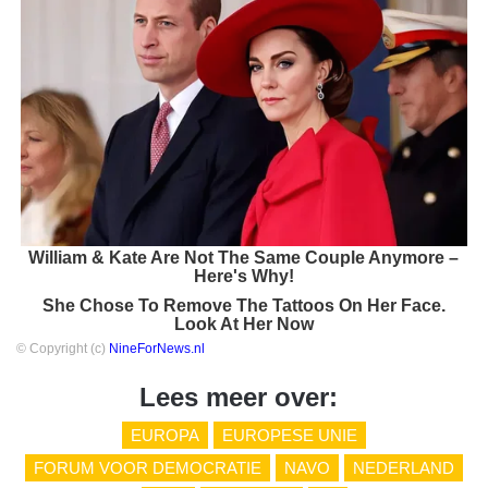
William & Kate Are Not The Same Couple Anymore –
Here's Why!
She Chose To Remove The Tattoos On Her Face.
Look At Her Now
© Copyright (c)
NineForNews.nl
Lees meer over:
EUROPA
EUROPESE UNIE
FORUM VOOR DEMOCRATIE
NAVO
NEDERLAND