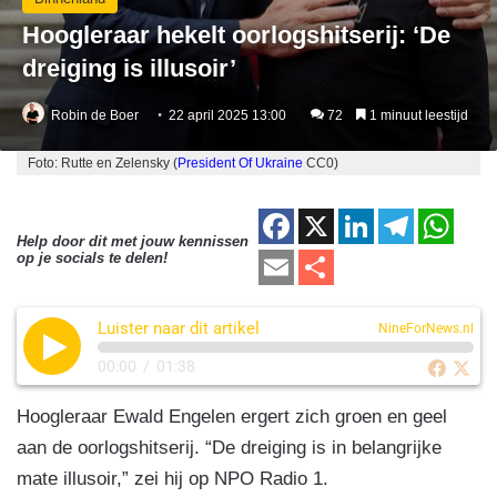
Hoogleraar hekelt oorlogshitserij: ‘De
dreiging is illusoir’
Robin de Boer
22 april 2025 13:00
72
1 minuut leestijd
Foto: Rutte en Zelensky (
President Of Ukraine
CC0)
F
X
Li
T
W
Help door dit met jouw kennissen
a
n
el
h
E
D
op je socials te delen!
c
k
e
at
m
el
e
e
gr
s
Luister naar dit artikel
ail
e
NineForNews.nl
b
dI
a
A
n
00:00
/
01:38
o
n
m
p
Hoogleraar Ewald Engelen ergert zich groen en geel
o
p
aan de oorlogshitserij. “De dreiging is in belangrijke
k
mate illusoir,” zei hij op NPO Radio 1.