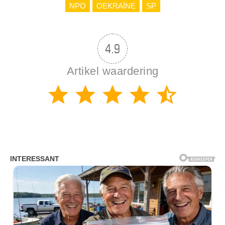
NPO
OEKRAÏNE
SP
4.9
Artikel waardering