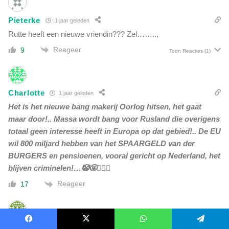
Pieterke
1 jaar geleden
Rutte heeft een nieuwe vriendin??? Zel……..,
Reageer
9
Toon Reacties
(1)
Charlotte
1 jaar geleden
Het is het nieuwe bang makerij Oorlog hitsen, het gaat
maar door!.. Massa wordt bang voor Rusland die overigens
totaal geen interesse heeft in Europa op dat gebied!.. De EU
wil 800 miljard hebben van het SPAARGELD van der
BURGERS en pensioenen, vooral gericht op Nederland, het
blijven criminelen!…🤡🤬🤷🏼‍♀️
Reageer
17
Marga
1 jaar geleden
Facebook
X
WhatsApp
Telegram