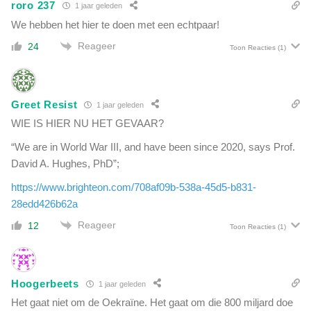
roro 237
1 jaar geleden
d
a
i
We hebben het hier te doen met een echtpaar!
p
n
p
Reageer
24
Toon Reacties
(1)
g
e
a
l
f
k
l
l
Greet Resist
1 jaar geleden
e
i
WIE IS HIER NU HET GEVAAR?
g
e
g
r
“We are in World War III, and have been since 2020, says Prof.
e
v
David A. Hughes, PhD”;
n
a
v
https://www.brighteon.com/708af09b-538a-45d5-b831-
n
o
28edd426b62a
g
o
e
Reageer
12
r
Toon Reacties
(1)
v
z
a
i
c
j
c
Hoogerbeets
n
1 jaar geleden
i
m
Het gaat niet om de Oekraïne. Het gaat om die 800 miljard doe
n