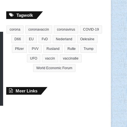
Tagwolk
corona
coronavaccin
coronavirus
COVID-19
D66
EU
FvD
Nederland
Oekraïne
Pfizer
PVV
Rusland
Rutte
Trump
UFO
vaccin
vaccinatie
World Economic Forum
Meer Links