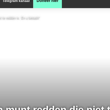
Doneer hier
Telegram kanaal
 te redden is. En u betaalt!’
n munt redden die niet t