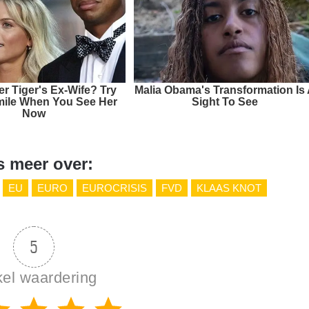
 Tiger's Ex-Wife? Try
Malia Obama's Transformation Is
mile When You See Her
Sight To See
Now
s meer over:
EU
EURO
EUROCRISIS
FVD
KLAAS KNOT
5
kel waardering