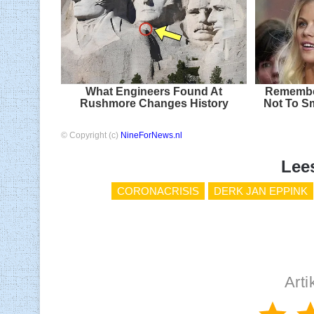
What Engineers Found At
Remember
Rushmore Changes History
Not To S
© Copyright (c)
NineForNews.nl
Lee
CORONACRISIS
DERK JAN EPPINK
Arti