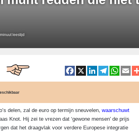
minuut leestijd
F
X
Li
T
W
E
a
n
el
h
m
c
k
e
at
ai
 beschikbaar
e
e
gr
s
b
dI
a
A
co’s delen, zal de euro op termijn sneuvelen,
waarschuwt
o
n
m
p
s Knot. Hij zei te vrezen dat ‘gewone mensen’ de prijs
o
p
rgen dat het draagvlak voor verdere Europese integratie