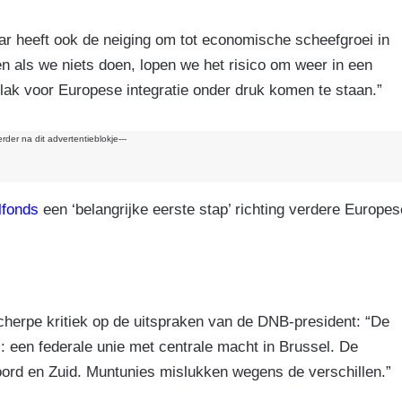
k
ar heeft ook de neiging om tot economische scheefgroei in
en als we niets doen, lopen we het risico om weer in een
lak voor Europese integratie onder druk komen te staan.”
erder na dit advertentieblokje---
lfonds
een ‘belangrijke eerste stap’ richting verdere Europes
cherpe kritiek op de uitspraken van de DNB-president: “De
l: een federale unie met centrale macht in Brussel. De
oord en Zuid. Muntunies mislukken wegens de verschillen.”