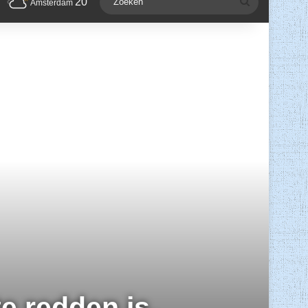
20
Zoeken
Amsterdam
e redden is.