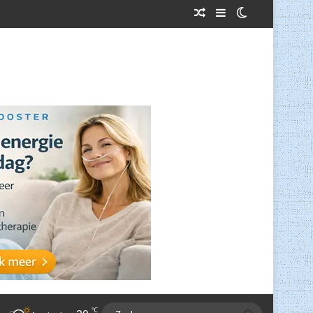
Willekeurig Artikel
Sidebar
Switch skin
℃