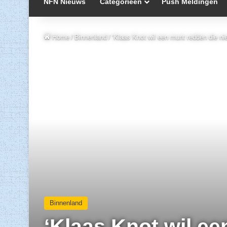
NFN Nieuws
Categorieën
Push Meldingen
Home
/
Binnenland
/
‘Klaas Knot wil een munt redden die niet
Binnenland
‘Klaas Knot wil ee