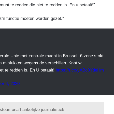
munt te redden die niet te redden is. En u betaalt!”
 z’n functie moeten worden gezet.”
derale Unie met centrale macht in Brussel. €-zone stokt
es mislukken wegens de verschillen. Knot wil
et te redden is. En U betaalt!
https://t.co/yABc0YdeHm
er 4, 2020
 steun onafhankelijke journalistiek