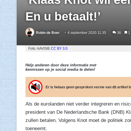
En u betaalt!’
Robin de Boer
4 september 2020 11:35
36
1 
Foto: AAVISIE
CC BY 3.0
Help anderen door deze informatie met
kennissen op je social media te delen!
Er is helaas geen gesproken versie van dit artikel
Als de eurolanden niet verder integreren en risi
president van De Nederlandsche Bank (DNB) Klaa
zullen betalen. Volgens Knot moet de politiek zo
toeneemt.