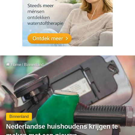
Home
/
Binnenland
Binnenland
Nederlandse huishoudens krijgen te