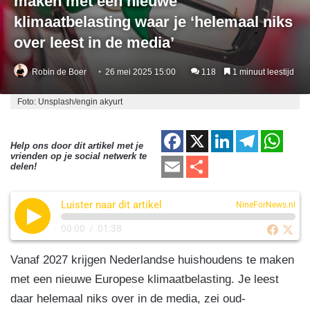
maken met een nieuwe
klimaatbelasting waar je ‘helemaal niks
over leest in de media’
Robin de Boer
26 mei 2025 15:00
118
1 minuut leestijd
Foto: Unsplash/engin akyurt
F
X
Li
T
W
Help ons door dit artikel met je
vrienden op je social netwerk te
a
n
el
h
E
D
delen!
c
k
e
at
m
el
e
e
gr
s
Luister naar dit artikel
ail
e
NineForNews.nl
b
dI
a
A
n
00:00
/
01:38
o
n
m
p
Vanaf 2027 krijgen Nederlandse huishoudens te maken
o
p
met een nieuwe Europese klimaatbelasting. Je leest
k
daar helemaal niks over in de media, zei oud-