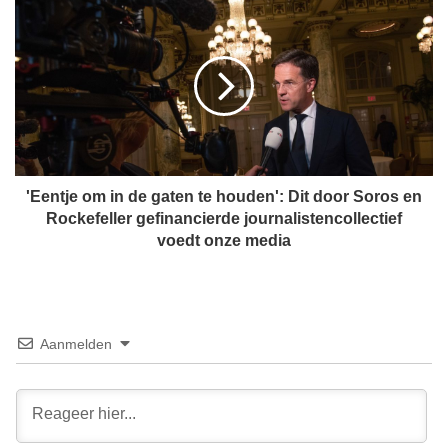
'
d
E
-
e
m
n
i
t
n
j
i
e
s
o
t
m
e
i
'Eentje om in de gaten te houden': Dit door Soros en
r
n
Rockefeller gefinancierde journalistencollectief
v
d
voedt onze media
l
e
u
g
c
a
h
t
t
e
Aanmelden
n
n
o
t
o
e
d
h
g
o