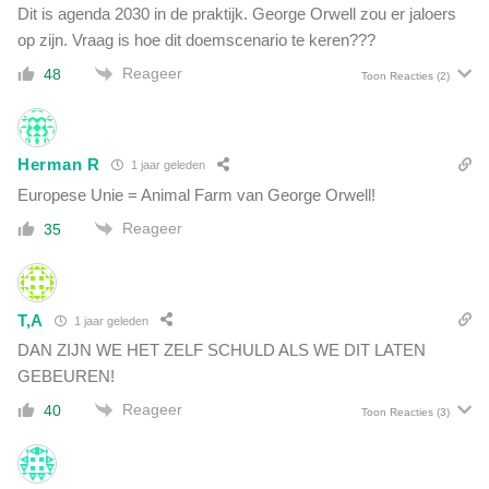
Dit is agenda 2030 in de praktijk. George Orwell zou er jaloers
e
op zijn. Vraag is hoe dit doemscenario te keren???
f
v
Reageer
48
Toon Reacties
(2)
o
e
d
t
Herman R
1 jaar geleden
o
Europese Unie = Animal Farm van George Orwell!
n
Reageer
z
35
e
m
e
T,A
d
1 jaar geleden
i
DAN ZIJN WE HET ZELF SCHULD ALS WE DIT LATEN
a
GEBEUREN!
Reageer
40
Toon Reacties
(3)