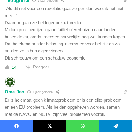
Thoughtful
1 jaar geleden
“Als dit niet voor een revolutie gaat zorgen dan weet ik het niet
meer.”
Daarom gaan ze het leger ook uitbreiden.
Middelgrote bedrijven gaan failliet of verhuizen naar landen
buiten de eu, omdat mensen nauwelijks nog wat kunnen kopen.
Dat betekend minder belasting inkomsten voor het rijk en zo
snijden ze in hun eigen vingers.
Dit schreeuwt om een schaduw economie.
Reageer
14
Ome Jan
1 jaar geleden
Er is helemaal geen klimaatprobleem er is een elite-probleem
en een EU probleem. Als beiden opgeheven worden, samen
met de NAVO en NCTV, zijn veel problemen voorbij.
Reageer
30
Toon Reacties
(1)
Facebook
X
WhatsApp
Telegram