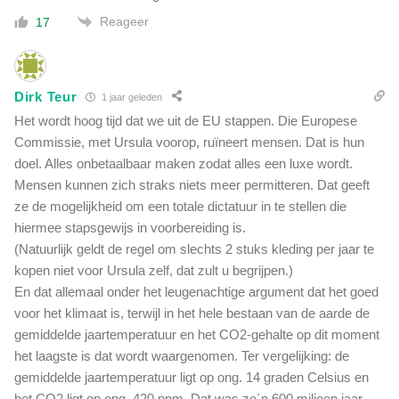
Reageer
17
Dirk Teur
1 jaar geleden
Het wordt hoog tijd dat we uit de EU stappen. Die Europese
Commissie, met Ursula voorop, ruïneert mensen. Dat is hun
doel. Alles onbetaalbaar maken zodat alles een luxe wordt.
Mensen
kunnen
zich straks niets meer permitteren. Dat geeft
ze de mogelijkheid om een totale dictatuur in te stellen die
hiermee stapsgewijs in voorbereiding is.
(Natuurlijk geldt de regel om slechts 2 stuks kleding per jaar te
kopen niet voor Ursula zelf, dat zult u begrijpen.)
En dat allemaal onder het leugenachtige argument dat het goed
voor het klimaat is, terwijl in het hele bestaan van de aarde de
gemiddelde jaartemperatuur en het CO2-gehalte op dit moment
het laagste is dat wordt waargenomen. Ter vergelijking: de
gemiddelde jaartemperatuur ligt op ong. 14 graden Celsius en
het CO2 ligt op ong. 420 ppm. Dat was zo´n 600 miljoen jaar