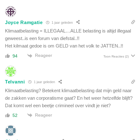
n
o
d
c
i
k
t
Joyce Ramgatie
1 jaar geleden
e
i
f
Klimaatbelasting = ILLEGAAL…ALLE belasting is altijd illegaal
s
e
geweest..is een forum van diefstal..!!
d
l
Het kilmaat gedoe is om GELD van het volk te JATTEN..!!
e
l
o
Reageer
94
e
Toon Reacties
(2)
p
r
m
g
e
e
r
Telvanni
1 jaar geleden
f
k
i
Klimaatbelasting? Betekent klimaatbelasting dat mijn geld naar
e
n
de zakken van corporatisme gaat? En het weer hetzelfde blijft?
l
a
Dat komt wel een beetje crimineel over vindt je niet?
i
n
j
Reageer
52
c
k
i
e
e
r
r
e