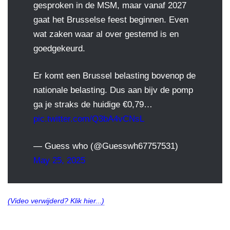
gesproken in de MSM, maar vanaf 2027
gaat het Brusselse feest beginnen. Even
wat zaken waar al over gestemd is en
goedgekeurd.
Er komt een Brussel belasting bovenop de
nationale belasting. Dus aan bijv de pomp
ga je straks de huidige €0,79…
pic.twitter.com/Q3bA4vCNsL
— Guess who (@Guesswh67757531)
May 25, 2025
(Video verwijderd? Klik hier...)