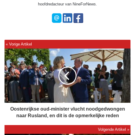
hoofdredacteur van NineForNews.
O
o
s
t
e
n
r
i
j
k
Oostenrijkse oud-minister vlucht noodgedwongen
s
naar Rusland, en dit is de opmerkelijke reden
e
o
u