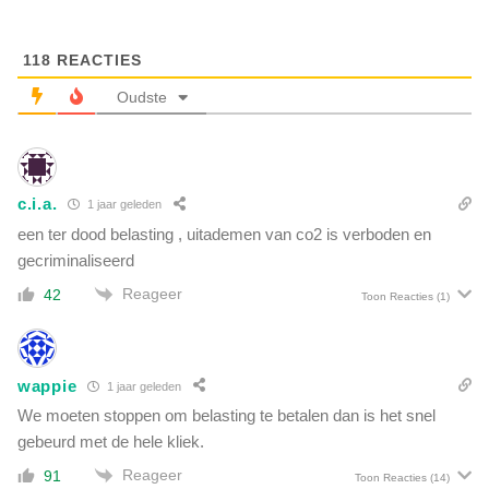
e
u
d
d
w
118
REACTIES
e
o
n
Oudste
n
'
g
:
e
D
n
i
n
c.i.a.
t
1 jaar geleden
a
d
een ter dood belasting , uitademen van co2 is verboden en
a
o
gecriminaliseerd
r
o
R
Reageer
42
r
Toon Reacties
(1)
u
S
s
o
l
r
a
wappie
1 jaar geleden
o
n
s
We moeten stoppen om belasting te betalen dan is het snel
d
e
gebeurd met de hele kliek.
,
n
e
Reageer
91
Toon Reacties
(14)
R