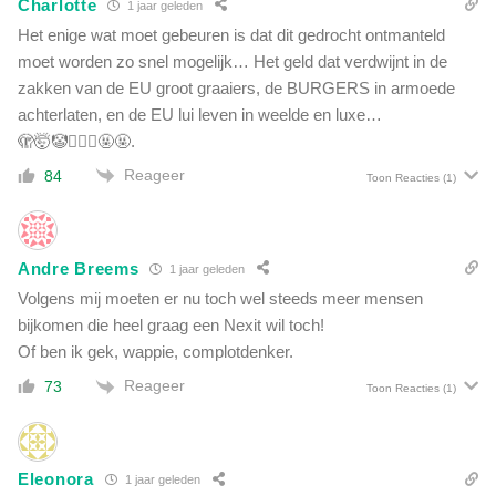
Charlotte
1 jaar geleden
d
d
e
Het enige wat moet gebeuren is dat dit gedrocht ontmanteld
e
j
moet worden zo snel mogelijk… Het geld dat verdwijnt in de
n
o
zakken van de EU groot graaiers, de BURGERS in armoede
u
achterlaten, en de EU lui leven in weelde en luxe…
r
🫣🤯🤡🤦🏼‍♀️🤬🤬.
n
a
Reageer
84
Toon Reacties
(1)
l
i
s
t
Andre Breems
1 jaar geleden
e
Volgens mij moeten er nu toch wel steeds meer mensen
n
bijkomen die heel graag een Nexit wil toch!
c
Of ben ik gek, wappie, complotdenker.
o
l
Reageer
73
Toon Reacties
(1)
l
e
c
t
Eleonora
1 jaar geleden
i