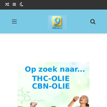
Willekeurig Artikel
Sidebar
Switch skin
Menu
Zoeke