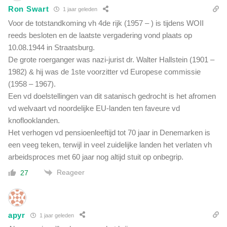
Ron Swart
1 jaar geleden
Voor de totstandkoming vh 4de rijk (1957 – ) is tijdens WOII
reeds besloten en de laatste vergadering vond plaats op
10.08.1944 in Straatsburg.
De grote roerganger was nazi-jurist dr. Walter Hallstein (1901 –
1982) & hij was de 1ste voorzitter vd Europese commissie
(1958 – 1967).
Een vd doelstellingen van dit satanisch gedrocht is het afromen
vd welvaart vd noordelijke EU-landen ten faveure vd
knoflooklanden.
Het verhogen vd pensioenleeftijd tot 70 jaar in Denemarken is
een veeg teken, terwijl in veel zuidelijke landen het verlaten vh
arbeidsproces met 60 jaar nog altijd stuit op onbegrip.
Reageer
27
apyr
1 jaar geleden