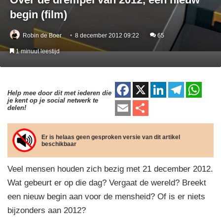
begin (film)
Robin de Boer
8 december 2012 09:22
65
1 minuut leestijd
F
X
Li
T
W
Help mee door dit met iederen die
je kent op je social netwerk te
a
n
el
h
E
D
delen!
c
k
e
at
m
el
e
e
gr
s
ail
e
Er is helaas geen gesproken versie van dit artikel
beschikbaar
b
dI
a
A
n
o
n
m
p
Veel mensen houden zich bezig met 21 december 2012.
o
p
Wat gebeurt er op die dag? Vergaat de wereld? Breekt
k
een nieuw begin aan voor de mensheid? Of is er niets
bijzonders aan 2012?