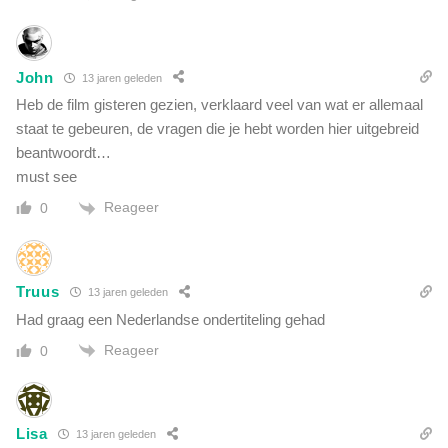
r
l
i
n
John
13 jaren geleden
g
Heb de film gisteren gezien, verklaard veel van wat er allemaal
e
staat te gebeuren, de vragen die je hebt worden hier uitgebreid
n
beantwoordt…
must see
Reageer
0
Truus
13 jaren geleden
Had graag een Nederlandse ondertiteling gehad
Reageer
0
Lisa
13 jaren geleden