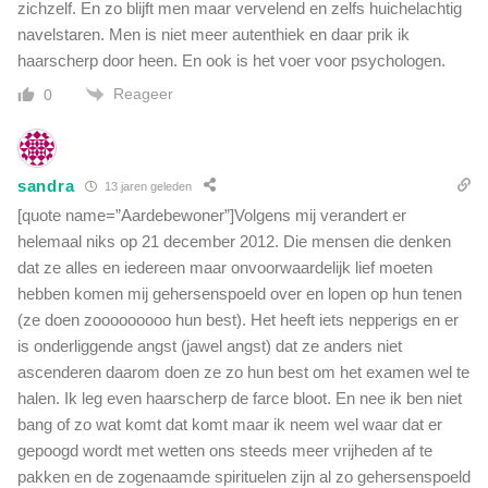
zichzelf. En zo blijft men maar vervelend en zelfs huichelachtig
navelstaren. Men is niet meer autenthiek en daar prik ik
haarscherp door heen. En ook is het voer voor psychologen.
Reageer
0
sandra
13 jaren geleden
[quote name=”Aardebewoner”]Volgens mij verandert er
helemaal niks op 21 december 2012. Die mensen die denken
dat ze alles en iedereen maar onvoorwaardelijk lief moeten
hebben komen mij gehersenspoeld over en lopen op hun tenen
(ze doen zooooooooo hun best). Het heeft iets nepperigs en er
is onderliggende angst (jawel angst) dat ze anders niet
ascenderen daarom doen ze zo hun best om het examen wel te
halen. Ik leg even haarscherp de farce bloot. En nee ik ben niet
bang of zo wat komt dat komt maar ik neem wel waar dat er
gepoogd wordt met wetten ons steeds meer vrijheden af te
pakken en de zogenaamde spirituelen zijn al zo gehersenspoeld