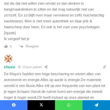
dat die dat niet willen zien omdat ze dan denken in
bangmaakdenken te zitten en dat mag natuurlijk niet van
zichzelf. En zo blijft men maar vervelend en zelfs huichelachtig
navelstaren. Men is niet meer autenthiek en daar prik ik
haarscherp door heen. En ook is het voer voor psychologen.
[/quote]
Ik vergeef het je
Reageer
0
chuen
13 jaren geleden
De Maya’s hadden een hoge beschaving en wisten alles van
astronomie en energie.Alles op aarde is energie.De materiele
wereld is een illusie.Alles trilt op een frequentie van een plant tot
je eigen lichaam.Vanuit de ruimte komt een energie die steeds
hoger & hoger wordt.Dit heeft invloed op onze planeet en
zonnestelsel.Zie toename aardbevingen en het beachen van
walvissen(afname magnetisme) + activiteiten op de zon.Ook de
Facebook
X
WhatsApp
Telegram