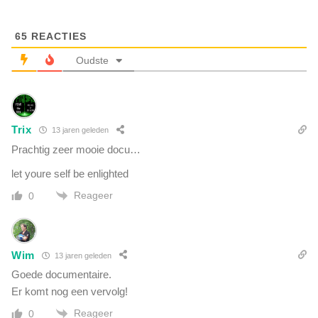
n
j
e
w
e
65
REACTIES
e
n
l
Oudste
g
a
r
l
o
l
t
e
e
Trix
13 jaren geleden
e
c
n
Prachtig zeer mooie docu…
o
i
r
let youre self be enlighted
n
p
g
Reageer
0
o
e
r
ë
a
n
t
t
Wim
13 jaren geleden
i
e
e
Goede documentaire.
l
?
Er komt nog een vervolg!
e
e
Reageer
0