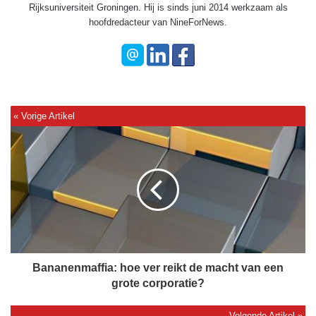
Rijksuniversiteit Groningen. Hij is sinds juni 2014 werkzaam als
hoofdredacteur van NineForNews.
B
a
n
a
n
e
n
m
a
f
Bananenmaffia: hoe ver reikt de macht van een
f
grote corporatie?
i
a