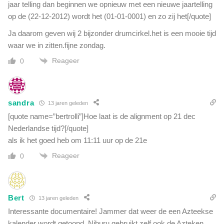
jaar telling dan beginnen we opnieuw met een nieuwe jaartelling
op de (22-12-2012) wordt het (01-01-0001) en zo zij het[/quote]
Ja daarom geven wij 2 bijzonder drumcirkel.het is een mooie tijd
waar we in zitten.fijne zondag.
Reageer
0
sandra
13 jaren geleden
[quote name=”bertrolli”]Hoe laat is de alignment op 21 dec
Nederlandse tijd?[/quote]
als ik het goed heb om 11:11 uur op de 21e
Reageer
0
Bert
13 jaren geleden
Interessante documentaire! Jammer dat weer de een Azteekse
kalender wordt getoond. Niburu gebruikt zelf ook de Azteken