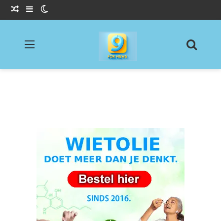
Willekeurig Artikel
Sidebar
Switch skin
Menu
Zoeke