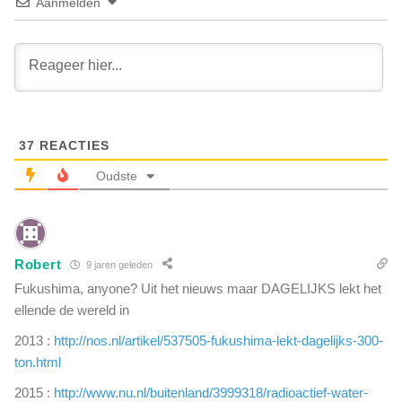
v
Aanmelden
j
a
g
n
r
v
u
e
w
r
e
d
l
e
d
37
REACTIES
r
a
f
Oudste
d
t
e
e
n
d
t
e
e
Robert
9 jaren geleden
m
g
p
Fukushima, anyone? Uit het nieuws maar DAGELIJKS lekt het
e
e
ellende de wereld in
n
n
i
2013 :
http://nos.nl/artikel/537505-fukushima-lekt-dagelijks-300-
'
n
:
ton.html
h
V
e
2015 :
http://www.nu.nl/buitenland/3999318/radioactief-water-
e