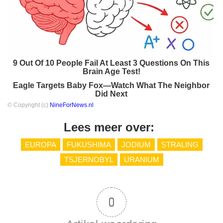
9 Out Of 10 People Fail At Least 3 Questions On This
Brain Age Test!
Eagle Targets Baby Fox—Watch What The Neighbor
Did Next
© Copyright (c)
NineForNews.nl
Lees meer over:
EUROPA
FUKUSHIMA
JODIUM
STRALING
TSJERNOBYL
URANIUM
0