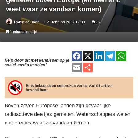
weet waar ze vandaan komen)
Robin de Boer
21 februari 2017 12:00
37
1 minuut leestijd
F
X
Li
T
W
Help door dit met kennissen op je
a
n
el
h
E
D
social media te delen!
c
k
e
at
m
el
e
e
gr
s
ail
e
Er is helaas geen gesproken versie van dit artikel
beschikbaar
b
dI
a
A
n
o
n
m
p
Boven zeven Europese landen zijn gevaarlijke
o
p
radioactieve deeltjes gemeten. Wetenschappers weten
k
niet precies waar ze vandaan komen.