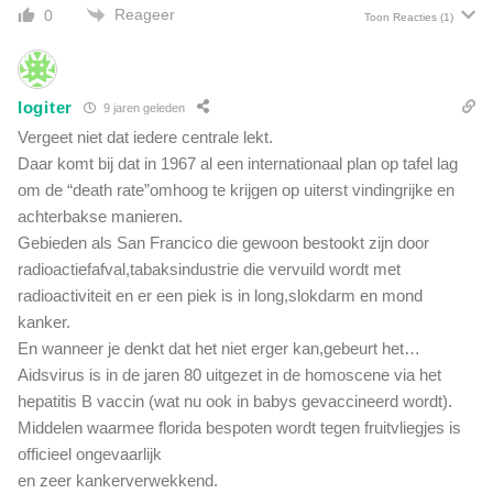
Reageer
0
Toon Reacties
(1)
logiter
9 jaren geleden
Vergeet niet dat iedere centrale lekt.
Daar komt bij dat in 1967 al een internationaal plan op tafel lag
om de “death rate”omhoog te krijgen op uiterst vindingrijke en
achterbakse manieren.
Gebieden als San Francico die gewoon bestookt zijn door
radioactiefafval,tabaksindustrie die vervuild wordt met
radioactiviteit en er een piek is in long,slokdarm en mond
kanker.
En wanneer je denkt dat het niet erger kan,gebeurt het…
Aidsvirus is in de jaren 80 uitgezet in de homoscene via het
hepatitis B vaccin (wat nu ook in babys gevaccineerd wordt).
Middelen waarmee florida bespoten wordt tegen fruitvliegjes is
officieel ongevaarlijk
en zeer kankerverwekkend.