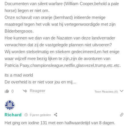
Documenten van silent warfare (William Cooper,behold a pale
horse) liegen er niet om.
Onze schavuit van oranje (bernhard) initieerde menige
maatregel tegen het volk wat hij vertegenwoordigde met zijn
Bilderbergsoos.
Hoe kunnen we dan van de Nazaten van deze landverrader
verwachten dat zij de vastgelegde plannen niet uitvoeren?
Wij worden stelselmatig en stiekem gedecimeerd,en het enige
waar wijzelf mee bezig lijken te zijn,zijn de avonturen van
Patricia Paay,championsleague,netflix,glasvezel,trump,etc.etc.
its a mad world
De overheid is er niet voor jou en mij…
Reageer
0
Toon Reacties
(4)
Richard
9 jaren geleden
Het ging om iodine 131 met een halfwaardetijd van 8 dagen.