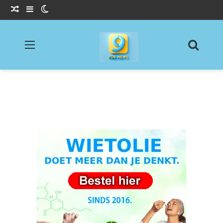
Willekeurig Artikel
Sidebar
Switch skin
Menu
Zoeke