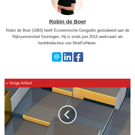
Robin de Boer
Robin de Boer (1983) heeft Economische Geografie gestudeerd aan de
Rijksuniversiteit Groningen. Hij is sinds juni 2014 werkzaam als
hoofdredacteur van NineForNews.
B
B
C
-
r
e
p
o