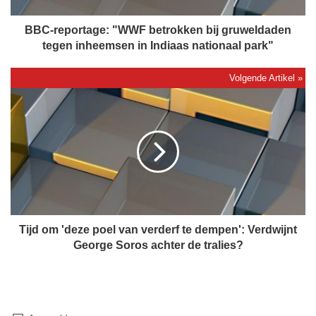
r
t
BBC-reportage: "WWF betrokken bij gruweldaden
a
tegen inheemsen in Indiaas nationaal park"
g
e
:
T
"
i
W
j
W
d
F
o
b
m
e
'
t
d
r
e
o
z
Tijd om 'deze poel van verderf te dempen': Verdwijnt
k
e
George Soros achter de tralies?
k
p
e
o
n
e
b
l
i