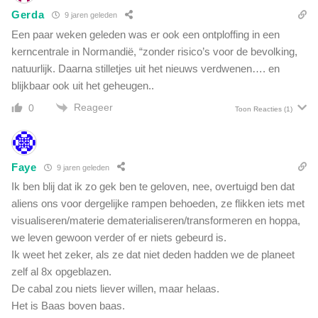
t
Gerda
l
9 jaren geleden
e
p
Een paar weken geleden was er ook een ontploffing in een
r
a
kerncentrale in Normandië, “zonder risico’s voor de bevolking,
d
r
e
natuurlijk. Daarna stilletjes uit het nieuws verdwenen…. en
k
t
blijkbaar ook uit het geheugen..
"
r
Reageer
0
Toon Reacties
(1)
a
l
i
e
Faye
9 jaren geleden
s
Ik ben blij dat ik zo gek ben te geloven, nee, overtuigd ben dat
?
aliens ons voor dergelijke rampen behoeden, ze flikken iets met
visualiseren/materie dematerialiseren/transformeren en hoppa,
we leven gewoon verder of er niets gebeurd is.
Ik weet het zeker, als ze dat niet deden hadden we de planeet
zelf al 8x opgeblazen.
De cabal zou niets liever willen, maar helaas.
Het is Baas boven baas.