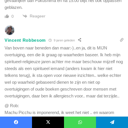
gevaarlijker dan Fukushima en na 15.00 blijft het ook oppassen
geblazen.
Reageer
0
Vincent Robbesom
9 jaren geleden
Van boven naar beneden dan maar:-)..en ja, dit is MIJN
overtuiging, een die ik graag op waarheden baseer. Ik heb mijn
spiritueel-religieuze jaren achter me maar beschouw mijzelf nog
steeds als een spiritueel iemand (anders kwam ik hier niet
telkens terug), ik sta open voor nieuwe inzichten.. welke echter
wel op waarheid gebaseerd dienen te zijn en niet op
overtuigingen of oude boeken geschreven door mensen met
overtuigingen, daar ben ik allergiesch voor.. maar dat terzijde..
@ Rob:
Machu Picchu is imponerend, ik weet het niet .. en waarom
plaatselijk radioactiviteit? wie zal het zeggen..aards
magnetisme? diversiteit in opname door diverse materie.. geen
Facebook
X
WhatsApp
Telegram