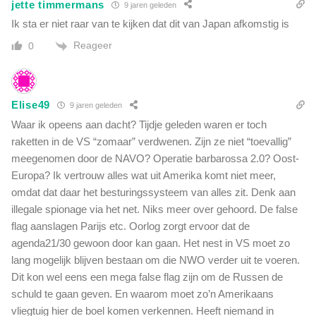
jette timmermans
9 jaren geleden
Ik sta er niet raar van te kijken dat dit van Japan afkomstig is
Reageer
0
Elise49
9 jaren geleden
Waar ik opeens aan dacht? Tijdje geleden waren er toch
raketten in de VS “zomaar” verdwenen. Zijn ze niet “toevallig”
meegenomen door de NAVO? Operatie barbarossa 2.0? Oost-
Europa? Ik vertrouw alles wat uit Amerika komt niet meer,
omdat dat daar het besturingssysteem van alles zit. Denk aan
illegale spionage via het net. Niks meer over gehoord. De false
flag aanslagen Parijs etc. Oorlog zorgt ervoor dat de
agenda21/30 gewoon door kan gaan. Het nest in VS moet zo
lang mogelijk blijven bestaan om die NWO verder uit te voeren.
Dit kon wel eens een mega false flag zijn om de Russen de
schuld te gaan geven. En waarom moet zo’n Amerikaans
vliegtuig hier de boel komen verkennen. Heeft niemand in