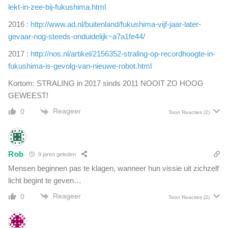
e
lekt-in-zee-bij-fukushima.html
r
m
d
2016 :
http://www.ad.nl/buitenland/fukushima-vijf-jaar-later-
s
w
e
gevaar-nog-steeds-onduidelijk~a7a1fe44/
i
n
j
2017 :
http://nos.nl/artikel/2156352-straling-op-recordhoogte-in-
i
n
fukushima-is-gevolg-van-nieuwe-robot.html
n
t
I
Kortom: STRALING in 2017 sinds 2011 NOOIT ZO HOOG
G
n
e
GEWEEST!
d
o
i
Reageer
0
Toon Reacties
(2)
r
a
g
a
e
s
S
n
Rob
9 jaren geleden
o
a
Mensen beginnen pas te klagen, wanneer hun vissie uit zichzelf
r
t
o
licht begint te geven…
i
s
Reageer
o
0
Toon Reacties
(2)
a
n
c
a
h
a