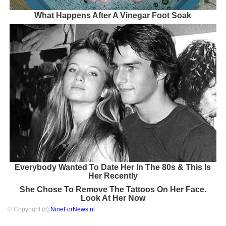
What Happens After A Vinegar Foot Soak
Everybody Wanted To Date Her In The 80s & This Is
Her Recently
She Chose To Remove The Tattoos On Her Face.
Look At Her Now
© Copyright (c)
NineForNews.nl