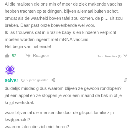
Al die malloten die ons min of meer de ziek makende vaccins
s
i
hebben trachten op te dringen, blijven allemaal buiten schot,
e
omdat als de waarheid boven tafel zou komen, de pl… uit zou
l
breken. Daar past onze boevenbende wel voor.
z
Ik las trouwens dat in Brazilië baby`s en kinderen verplicht
o
moeten worden ingeënt met mRNA vaccins.
e
Het begin van het einde!
k
e
Reageer
52
Toon Reacties
(1)
r
s
salvar
2 jaren geleden
duidelijk misdadig dus waarom blijven ze gewoon rondlopen?
jat een appel en ze stoppen je voor een maand de bak in of je
krijgt werkstraf.
waar blijven al die mensen die door de gifspuit familie zijn
kwijtgeraakt?
waarom laten die zich niet horen?