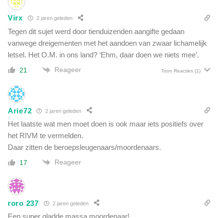
Virx
2 jaren geleden
Tegen dit sujet werd door tienduizenden aangifte gedaan
vanwege dreigementen met het aandoen van zwaar lichamelijk
letsel. Het O.M. in ons land? ‘Ehm, daar doen we niets mee’.
Reageer
21
Toon Reacties
(1)
Arie72
2 jaren geleden
Het laatste wat men moet doen is ook maar iets positiefs over
het RIVM te vermelden.
Daar zitten de beroepsleugenaars/moordenaars.
Reageer
17
roro 237
2 jaren geleden
Een super gladde massa moordenaar!