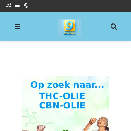
Willekeurig Artikel
Sidebar
Switch skin
Menu
Zoeke