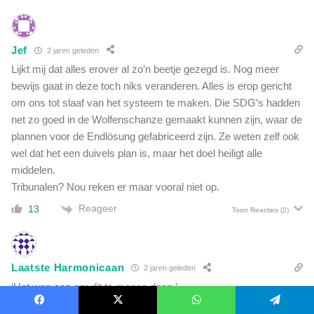
Jef
2 jaren geleden
Lijkt mij dat alles erover al zo’n beetje gezegd is. Nog meer
bewijs gaat in deze toch niks veranderen. Alles is erop gericht
om ons tot slaaf van het systeem te maken. Die SDG’s hadden
net zo goed in de Wolfenschanze gemaakt kunnen zijn, waar de
plannen voor de Endlösung gefabriceerd zijn. Ze weten zelf ook
wel dat het een duivels plan is, maar het doel heiligt alle
middelen.
Tribunalen? Nou reken er maar vooral niet op.
Reageer
13
Toon Reacties
(2)
Laatste Harmonicaan
2 jaren geleden
‘Het was een eer dit te mogen doen.’
Reageer
5
Facebook
X
WhatsApp
Telegram