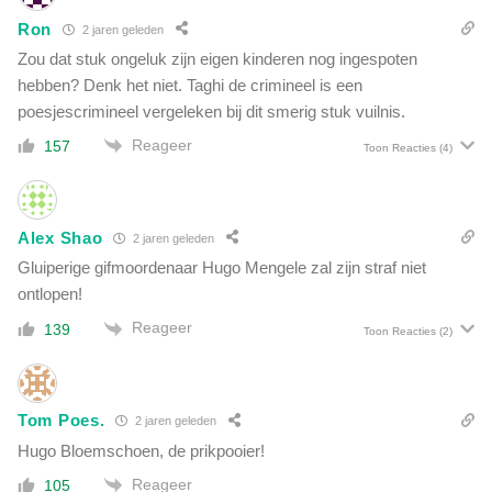
h
v
Ron
t
2 jaren geleden
a
o
Zou dat stuk ongeluk zijn eigen kinderen nog ingespoten
c
p
hebben? Denk het niet. Taghi de crimineel is een
c
p
poesjescrimineel vergeleken bij dit smerig stuk vuilnis.
i
l
n
Reageer
a
157
Toon Reacties
(4)
a
n
t
v
i
a
e
Alex Shao
n
2 jaren geleden
k
G
Gluiperige gifmoordenaar Hugo Mengele zal zijn straf niet
a
e
ontlopen!
a
o
r
Reageer
139
r
Toon Reacties
(2)
t
g
e
S
Tom Poes.
o
2 jaren geleden
r
Hugo Bloemschoen, de prikpooier!
o
Reageer
105
s