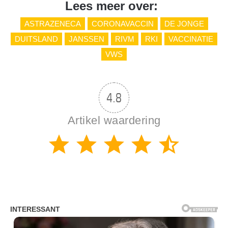
Lees meer over:
ASTRAZENECA
CORONAVACCIN
DE JONGE
DUITSLAND
JANSSEN
RIVM
RKI
VACCINATIE
VWS
4.8
Artikel waardering