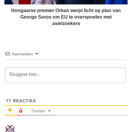
t
e
m
p
Hongaarse premier Orban werpt licht op plan van
e
r
George Soros om EU te overspoelen met
t
e
asielzoekers
E
m
u
i
r
e
o
r
p
O
Aanmelden
e
r
s
b
e
a
(
n
d
w
i
e
g
r
i
77
REACTIES
p
t
t
Oudste
a
l
l
i
e
c
)