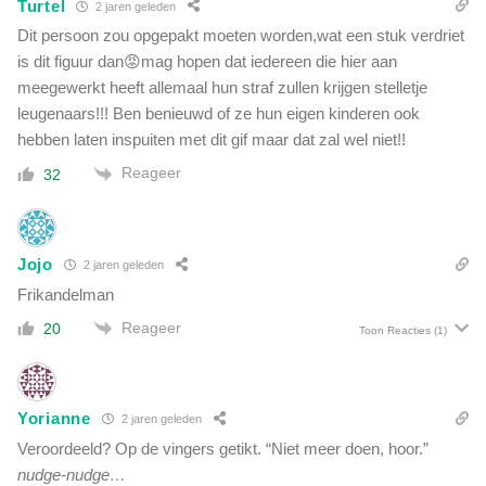
Turtel
2 jaren geleden
Dit persoon zou opgepakt moeten worden,wat een stuk verdriet
is dit figuur dan😡mag hopen dat iedereen die hier aan
meegewerkt heeft allemaal hun straf zullen krijgen stelletje
leugenaars!!! Ben benieuwd of ze hun eigen kinderen ook
hebben laten inspuiten met dit gif maar dat zal wel niet!!
Reageer
32
Jojo
2 jaren geleden
Frikandelman
Reageer
20
Toon Reacties
(1)
Yorianne
2 jaren geleden
Veroordeeld? Op de vingers getikt. “Niet meer doen, hoor.”
nudge-nudge…