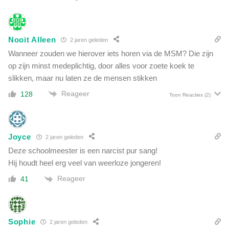
o
m
E
Nooit Alleen
2 jaren geleden
U
Wanneer zouden we hierover iets horen via de MSM? Die zijn
t
e
op zijn minst medeplichtig, door alles voor zoete koek te
o
slikken, maar nu laten ze de mensen stikken
v
Reageer
128
Toon Reacties
(2)
e
r
s
p
Joyce
2 jaren geleden
o
e
Deze schoolmeester is een narcist pur sang!
l
Hij houdt heel erg veel van weerloze jongeren!
e
Reageer
41
n
m
e
t
Sophie
2 jaren geleden
a