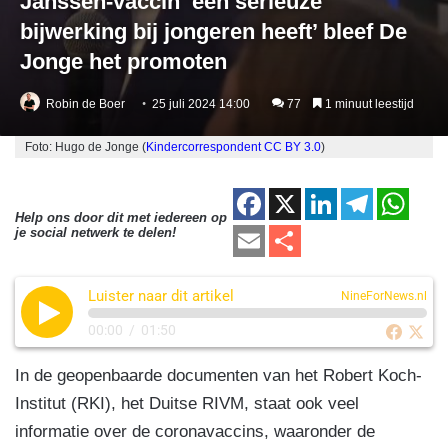
Janssen-vaccin ‘een serieuze
bijwerking bij jongeren heeft’ bleef De
Jonge het promoten
Robin de Boer
25 juli 2024 14:00
77
1 minuut leestijd
Foto: Hugo de Jonge (
Kindercorrespondent
CC BY 3.0
)
F
X
Li
T
W
Help ons door dit met iedereen op
a
n
el
h
E
D
je social netwerk te delen!
c
k
e
at
m
el
e
e
gr
s
Luister naar dit artikel
ail
e
NineForNews.nl
b
dI
a
A
n
00:00
/
01:50
o
n
m
p
In de geopenbaarde documenten van het Robert Koch-
o
p
Institut (RKI), het Duitse RIVM, staat ook veel
k
informatie over de coronavaccins, waaronder de