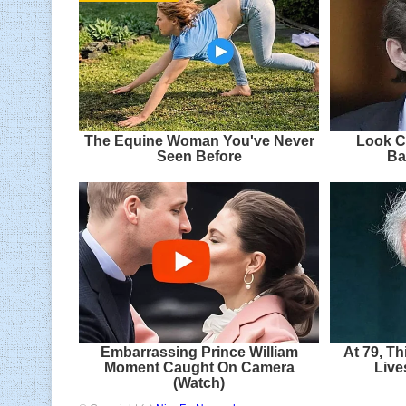
The Equine Woman You've Never
Look C
Seen Before
Ba
Embarrassing Prince William
At 79, Th
Moment Caught On Camera
Live
(Watch)