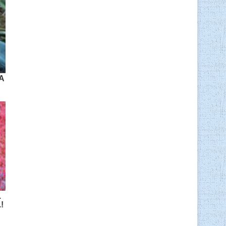
 A
.
!