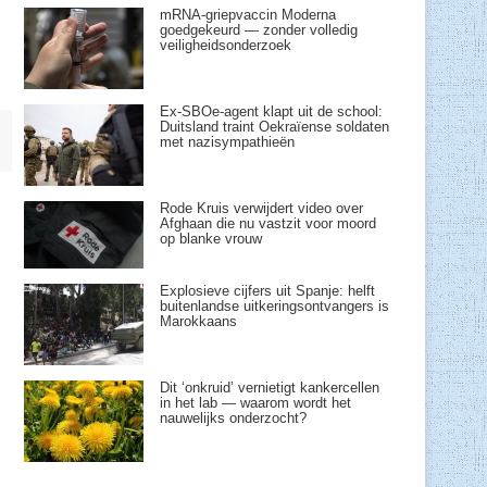
mRNA-griepvaccin Moderna
goedgekeurd — zonder volledig
veiligheidsonderzoek
Ex-SBOe-agent klapt uit de school:
Duitsland traint Oekraïense soldaten
met nazisympathieën
Rode Kruis verwijdert video over
Afghaan die nu vastzit voor moord
op blanke vrouw
Explosieve cijfers uit Spanje: helft
buitenlandse uitkeringsontvangers is
Marokkaans
Dit ‘onkruid’ vernietigt kankercellen
in het lab — waarom wordt het
nauwelijks onderzocht?