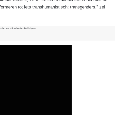
k
ormeren tot iets transhumanistisch; transgenders,” zei
erder na dit advertentieblokje---