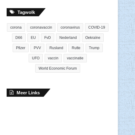
Tagwolk
corona
coronavaccin
coronavirus
COVID-19
D66
EU
FvD
Nederland
Oekraïne
Pfizer
PVV
Rusland
Rutte
Trump
UFO
vaccin
vaccinatie
World Economic Forum
Meer Links