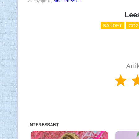
© Copyright (c)
NineForNews.nl
Lee
BAUDET
CO2
Arti