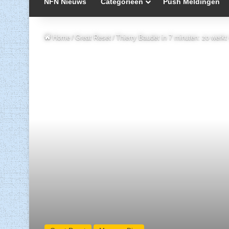
NFN Nieuws
Categorieën
Push Meldingen
Home
/
Great Reset
/
Thierry Baudet in 7 minuten: zo werkt