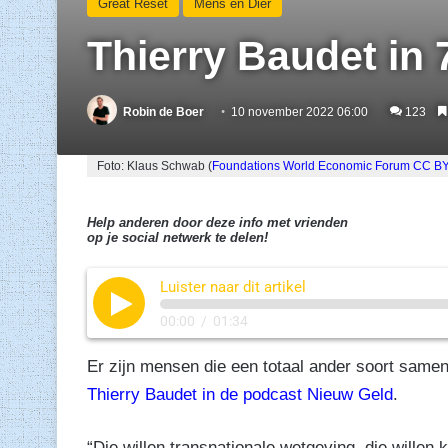
Great Reset
Mens en Dier
Thierry Baudet in 
Robin de Boer
10 november 2022 06:00
123
Foto: Klaus Schwab (
Foundations World Economic Forum
CC BY
Help anderen door deze info met vrienden
op je social netwerk te delen!
Luister naar dit artikel
00:00
/
01:34
Er zijn mensen die een totaal ander soort same
Thierry Baudet in de podcast Nieuw Geld
.
“Die willen transnationale wetgeving, die willen 