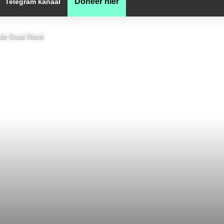
Doneer hier
Telegram kanaal
 de Great Reset