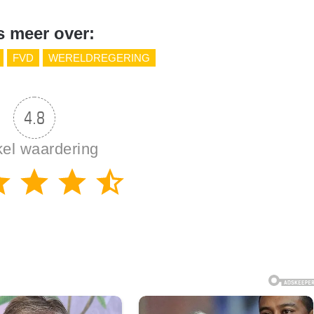
s meer over:
FVD
WERELDREGERING
4.8
kel waardering