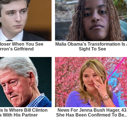
loser When You See
Malia Obama's Transformation Is
rron's Girlfriend
Sight To See
is Is Where Bill Clinton
News For Jenna Bush Hager, 43
s With His Partner
She Has Been Confirmed To Be...