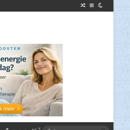
Willekeurig Artikel
Sidebar
Switch skin
℃