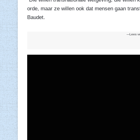
orde, maar ze willen ook dat mensen gaan transf
Baudet.
---Lees v