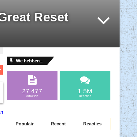
 Great Reset
We hebben...
D
el
l
e
27.477
1.5M
n
Artikelen
Reacties
an
Populair
Recent
Reacties