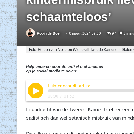
schaamteloos’
Robin de Boer
6 maart 2024 09:30
97
1 minuu
Foto: Gideon van Meijeren (Videostill Tweede Kamer der State
Help anderen door dit artikel met anderen
op je social media te delen!
Luister naar dit artikel
00:00
/
01:52
In opdracht van de Tweede Kamer heeft er een
sadistisch dan wel satanisch misbruik van minde
De uitkomsten van dit onderzoek staan geagen