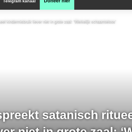
Doneer hier
Telegram kanaal
l kindermisbruik liever niet in grote zaal: ‘Werkelijk schaamteloos’
reekt satanisch rituee
er niet in grote zaal: ‘