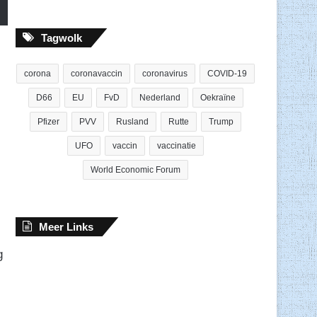
Tagwolk
corona
coronavaccin
coronavirus
COVID-19
D66
EU
FvD
Nederland
Oekraïne
Pfizer
PVV
Rusland
Rutte
Trump
UFO
vaccin
vaccinatie
World Economic Forum
Meer Links
g