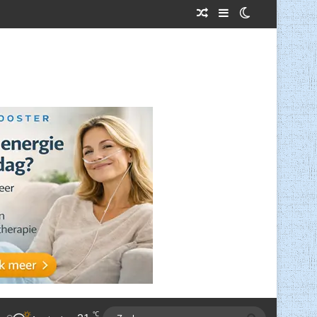
Willekeurig Artikel
Sidebar
Switch skin
℃