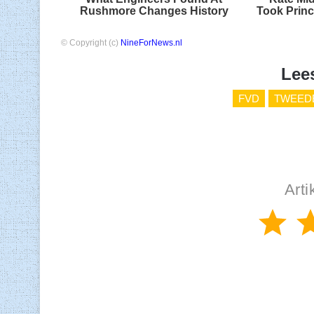
Rushmore Changes History
Took Princ
© Copyright (c)
NineForNews.nl
Lee
FVD
TWEED
Arti