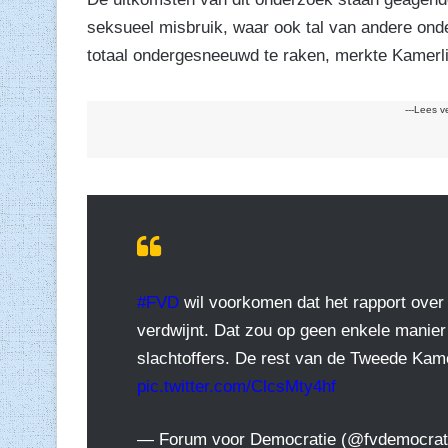
seksueel misbruik, waar ook tal van andere ond
totaal ondergesneeuwd te raken, merkte Kamerl
---Lees v
#FVD
wil voorkomen dat het rapport over 
verdwijnt. Dat zou op geen enkele manier 
slachtoffers. De rest van de Tweede Kamer
pic.twitter.com/ClcsMty4hf
— Forum voor Democratie (@fvdemocrat