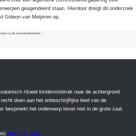
k
erwerpen geagendeerd staan. Hierdoor dreigt dit onderzoek
id Gideon van Meijeren op.
erder na dit advertentieblokje---
satanisch ritueel kindermisbruik naar de achtergrond
recht doen aan het onbeschrijflijke leed van de
 bespreekt het onderwerp liever niet in de grote zaal.
ie)
March 5, 2024