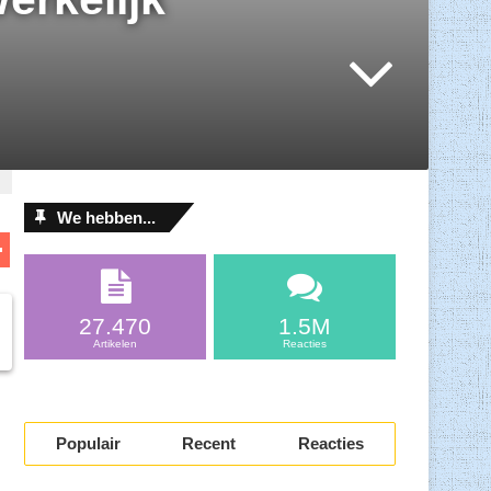
We hebben...
D
el
l
e
27.470
1.5M
n
Artikelen
Reacties
Populair
Recent
Reacties