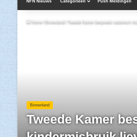
NFN Nieuws
Categorieën
Push Meldingen
Home
/
Binnenland
/
Tweede Kamer bespreekt satanisch rituee
Binnenland
Tweede Kamer besp
kindermisbruik liev