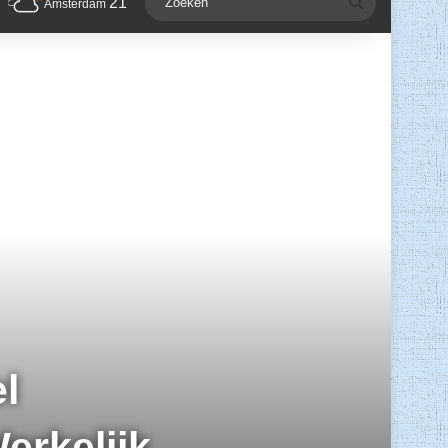
21
Zoeken
Amsterdam
l
Werkelijk