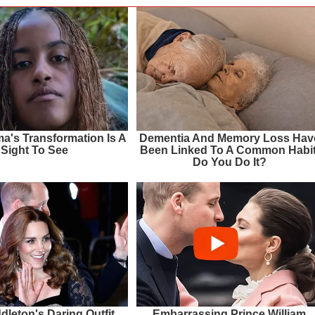
a's Transformation Is A
Dementia And Memory Loss Hav
Sight To See
Been Linked To A Common Habit
Do You Do It?
dleton's Daring Outfit
Embarrassing Prince William