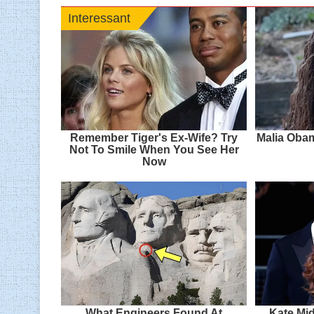
Interessant
Remember Tiger's Ex-Wife? Try
Malia Obam
Not To Smile When You See Her
Now
What Engineers Found At
Kate Mid