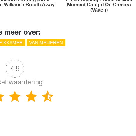
e William's Breath Away
Moment Caught On Camera
(Watch)
s meer over:
E KKAMER
VAN MEIJEREN
4.9
kel waardering