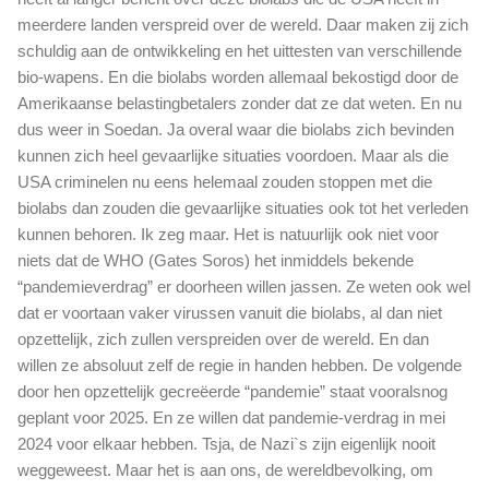
meerdere landen verspreid over de wereld. Daar maken zij zich
schuldig aan de ontwikkeling en het uittesten van verschillende
bio-wapens. En die biolabs worden allemaal bekostigd door de
Amerikaanse belastingbetalers zonder dat ze dat weten. En nu
dus weer in Soedan. Ja overal waar die biolabs zich bevinden
kunnen zich heel gevaarlijke situaties voordoen. Maar als die
USA criminelen nu eens helemaal zouden stoppen met die
biolabs dan zouden die gevaarlijke situaties ook tot het verleden
kunnen behoren. Ik zeg maar. Het is natuurlijk ook niet voor
niets dat de WHO (Gates Soros) het inmiddels bekende
“pandemieverdrag” er doorheen willen jassen. Ze weten ook wel
dat er voortaan vaker virussen vanuit die biolabs, al dan niet
opzettelijk, zich zullen verspreiden over de wereld. En dan
willen ze absoluut zelf de regie in handen hebben. De volgende
door hen opzettelijk gecreëerde “pandemie” staat vooralsnog
geplant voor 2025. En ze willen dat pandemie-verdrag in mei
2024 voor elkaar hebben. Tsja, de Nazi`s zijn eigenlijk nooit
weggeweest. Maar het is aan ons, de wereldbevolking, om