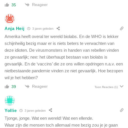
Reageer
35
Anja Heij
3 jaren geleden
Amerika heeft overal ter wereld biolabs. En de WHO is lekker
schijnheilig bezig maar er is niets beters te verwachten van
deze idioten. De virusmonsters in handen van rebellen vinden
ze gevaarlijk; nee: het überhaupt bestaan van biolabs is
gevaarlijk. En de ‘vaccins’ die ze ons willen opdringen n.a.v. een
nietbestaande pandemie vinden ze niet gevaarlijk. Hoe bezopen
wil je het hebben?
Reageer
39
Toon Reacties
(1)
Yollie
3 jaren geleden
Tjonge, jonge. Wat een wereld! Wat een ellende.
Waar zijn die mensen toch allemaal mee bezig zou je je gaan