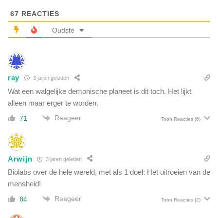
o
w
s
67
REACTIES
a
o
n
Oudste
p
n
d
e
e
e
m
r
e
ray
3 jaren geleden
m
d
e
Wat een walgelijke demonische planeet is dit toch. Het lijkt
i
n
alleen maar erger te worden.
a
s
Reageer
71
e
Toon Reacties
(6)
l
i
j
Arwijn
3 jaren geleden
k
b
Biolabs over de hele wereld, met als 1 doel: Het uitroeien van de
l
mensheid!
o
Reageer
84
Toon Reacties
(2)
e
d