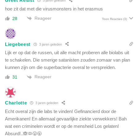
Greet Resist
t
3 jaren geleden
g
hoe zit dat met die virusmonsters in het erasmus
e
Reageer
28
Toon Reacties
(3)
s
t
e
l
Liegebeest
3 jaren geleden
d
a
Lijk er op dat de russen, uit alle macht proberen alle biolabs uit
a
te schakelen. Die smerige satanisten zouden zomaar van plan
n
kunnen zijn om die superbacterie overal te verspreiden.
d
Reageer
31
e
g
e
n
Charlotte
3 jaren geleden
p
r
Echt overal zijn die labs te vinden! Gefinancierd door de
i
Amerikanen! En allemaal gevaarlijke ziekte verwekkers! Bah
k
wat een criminelen wordt er op de mensheid Los gelaten!
Absurd!..🙈🦠😤🤬