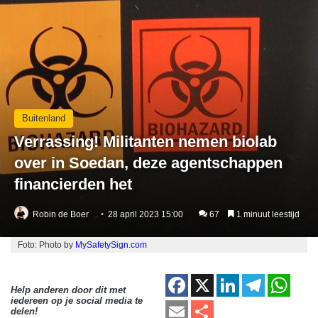
Buitenland
Verrassing! Militanten nemen biolab
over in Soedan, deze agentschappen
financierden het
Robin de Boer
28 april 2023 15:00
67
1 minuut leestijd
Foto: Photo by
MySafetySign.com
F
X
Li
T
W
Help anderen door dit met
iedereen op je social media te
a
n
el
h
E
D
delen!