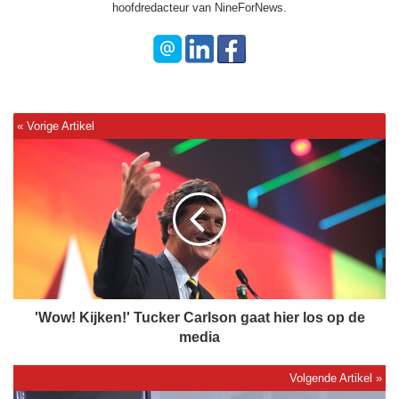
hoofdredacteur van NineForNews.
'
W
o
w
!
K
i
j
k
e
'Wow! Kijken!' Tucker Carlson gaat hier los op de
n
media
!
'
T