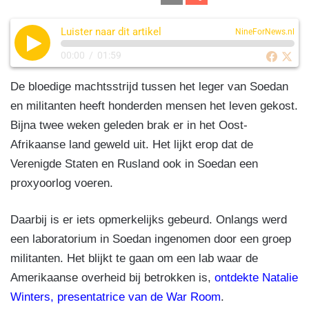
c
k
e
at
m
el
e
e
gr
s
Luister naar dit artikel
ail
e
NineForNews.nl
b
dI
a
A
n
00:00
/
01:59
o
n
m
p
De bloedige machtsstrijd tussen het leger van Soedan
o
p
en militanten heeft honderden mensen het leven gekost.
k
Bijna twee weken geleden brak er in het Oost-
Afrikaanse land geweld uit. Het lijkt erop dat de
Verenigde Staten en Rusland ook in Soedan een
proxyoorlog voeren.
Daarbij is er iets opmerkelijks gebeurd. Onlangs werd
een laboratorium in Soedan ingenomen door een groep
militanten. Het blijkt te gaan om een lab waar de
Amerikaanse overheid bij betrokken is,
ontdekte Natalie
Winters, presentatrice van de War Room
.