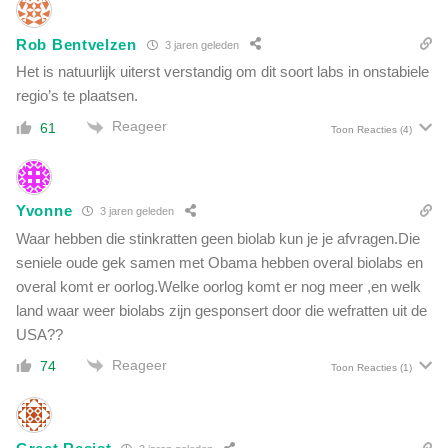
r
e
Rob Bentvelzen
3 jaren geleden
c
Het is natuurlijk uiterst verstandig om dit soort labs in onstabiele
h
t
regio’s te plaatsen.
s
Reageer
61
Toon Reacties
(4)
t
r
e
e
Yvonne
3 jaren geleden
k
Waar hebben die stinkratten geen biolab kun je je afvragen.Die
s
w
seniele oude gek samen met Obama hebben overal biolabs en
o
overal komt er oorlog.Welke oorlog komt er nog meer ,en welk
r
land waar weer biolabs zijn gesponsert door die wefratten uit de
d
USA??
t
Reageer
b
74
Toon Reacties
(1)
l
o
o