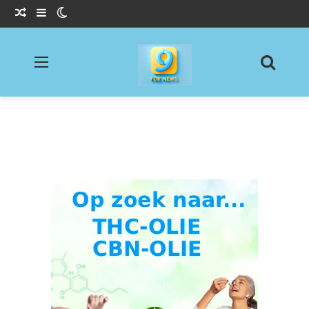
Willekeurig Artikel
Sidebar
Switch skin
Menu
Zoeke