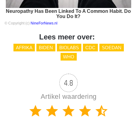
Neuropathy Has Been Linked To A Common Habit. Do
You Do It?
© Copyright (c)
NineForNews.nl
Lees meer over:
AFRIKA
BIDEN
BIOLABS
CDC
SOEDAN
WHO
4.8
Artikel waardering