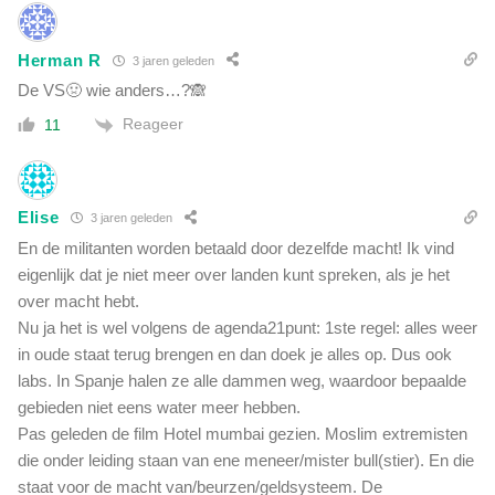
Herman R
3 jaren geleden
De VS🤢 wie anders…?🙈
Reageer
11
Elise
3 jaren geleden
En de militanten worden betaald door dezelfde macht! Ik vind
eigenlijk dat je niet meer over landen kunt spreken, als je het
over macht hebt.
Nu ja het is wel volgens de agenda21punt: 1ste regel: alles weer
in oude staat terug brengen en dan doek je alles op. Dus ook
labs. In Spanje halen ze alle dammen weg, waardoor bepaalde
gebieden niet eens water meer hebben.
Pas geleden de film Hotel mumbai gezien. Moslim extremisten
die onder leiding staan van ene meneer/mister bull(stier). En die
staat voor de macht van/beurzen/geldsysteem. De