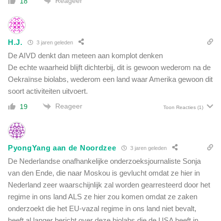
Reageer
18
H.J.
3 jaren geleden
De AIVD denkt dan meteen aan komplot denken
De echte waarheid blijft dichterbij, dit is gewoon wederom na de
Oekraïnse biolabs, wederom een land waar Amerika gewoon dit
soort activiteiten uitvoert.
Reageer
19
Toon Reacties
(1)
PyongYang aan de Noordzee
3 jaren geleden
De Nederlandse onafhankelijke onderzoeksjournaliste Sonja
van den Ende, die naar Moskou is gevlucht omdat ze hier in
Nederland zeer waarschijnlijk zal worden gearresteerd door het
regime in ons land ALS ze hier zou komen omdat ze zaken
onderzoekt die het EU-vazal regime in ons land niet bevalt,
heeft al langer bericht over deze biolabs die de USA heeft in