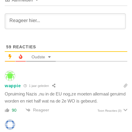
W
t
e
o
s
p
t
z
e
'
n
n
g
f
e
59
REACTIES
a
s
l
Oudste
t
i
e
e
u
:
n
w
d
wappie
1 jaar geleden
a
e
r
Opruiming Nazis ,nu in de EU nog,ze moeten allemaal geruimd
j
m
worden en niet half wat na de 2e WO is gebeurd.
i
s
h
Reageer
90
t
Toon Reacties
(3)
a
e
d
8
i
m