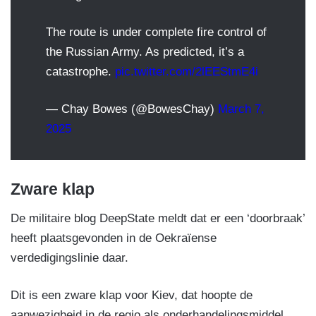
The route is under complete fire control of
the Russian Army. As predicted, it’s a
catastrophe.
pic.twitter.com/2lEEStmE4i
— Chay Bowes (@BowesChay)
March 7,
2025
Zware klap
De militaire blog DeepState meldt dat er een ‘doorbraak’
heeft plaatsgevonden in de Oekraïense
verdedigingslinie daar.
Dit is een zware klap voor Kiev, dat hoopte de
aanwezigheid in de regio als onderhandelingsmiddel