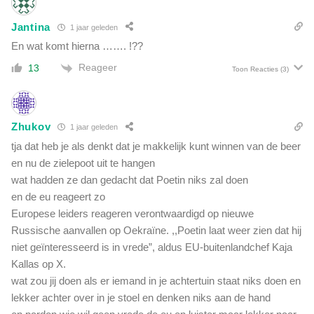
n
h
b
Jantina
1 jaar geleden
t
a
En wat komt hierna ……. !??
b
y
Reageer
13
Toon Reacties
(3)
'
s
a
f
Zhukov
1 jaar geleden
tja dat heb je als denkt dat je makkelijk kunt winnen van de beer
en nu de zielepoot uit te hangen
wat hadden ze dan gedacht dat Poetin niks zal doen
en de eu reageert zo
Europese leiders reageren verontwaardigd op nieuwe
Russische aanvallen op Oekraïne. ,,Poetin laat weer zien dat hij
niet geïnteresseerd is in vrede”, aldus EU-buitenlandchef Kaja
Kallas op X.
wat zou jij doen als er iemand in je achtertuin staat niks doen en
lekker achter over in je stoel en denken niks aan de hand