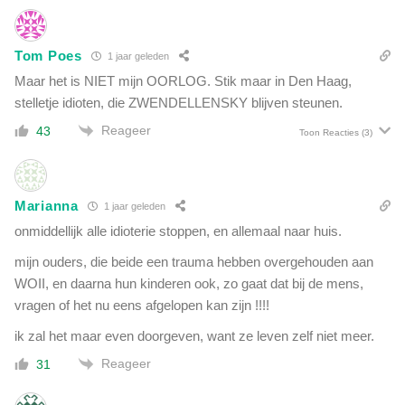
v
n
e
e
r
n
Tom Poes
1 jaar geleden
a
,
Maar het is NIET mijn OORLOG. Stik maar in Den Haag,
n
v
d
stelletje idioten, die ZWENDELLENSKY blijven steunen.
r
e
o
Reageer
43
Toon Reacties
(3)
r
u
i
w
n
e
g
n
Marianna
1 jaar geleden
?
,
onmiddellijk alle idioterie stoppen, en allemaal naar huis.
Z
k
o
mijn ouders, die beide een trauma hebben overgehouden aan
i
z
n
WOII, en daarna hun kinderen ook, zo gaat dat bij de mens,
i
d
vragen of het nu eens afgelopen kan zijn !!!!
t
e
h
ik zal het maar even doorgeven, want ze leven zelf niet meer.
r
e
e
Reageer
31
t
n
e
e
c