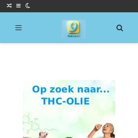
Willekeurig Artikel
Sidebar
Switch skin
Menu
Zoeke