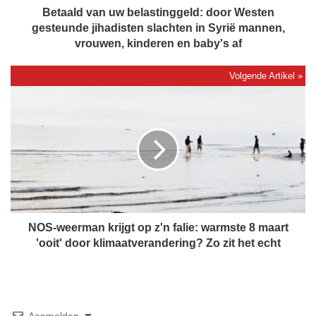
n
Betaald van uw belastinggeld: door Westen
u
gesteunde jihadisten slachten in Syrië mannen,
w
vrouwen, kinderen en baby's af
b
e
l
N
a
O
s
S
t
-
i
w
n
e
g
e
g
r
e
m
l
a
NOS-weerman krijgt op z'n falie: warmste 8 maart
d
n
'ooit' door klimaatverandering? Zo zit het echt
:
k
d
r
o
i
o
j
r
g
Aanmelden