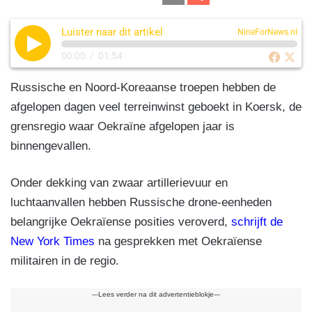
c
k
e
at
m
el
e
e
gr
s
Luister naar dit artikel
ail
e
NineForNews.nl
b
dI
a
A
n
00:00
/
01:54
o
n
m
p
Russische en Noord-Koreaanse troepen hebben de
o
p
afgelopen dagen veel terreinwinst geboekt in Koersk, de
k
grensregio waar Oekraïne afgelopen jaar is
binnengevallen.
Onder dekking van zwaar artillerievuur en
luchtaanvallen hebben Russische drone-eenheden
belangrijke Oekraïense posities veroverd,
schrijft de
New York Times
na gesprekken met Oekraïense
militairen in de regio.
---Lees verder na dit advertentieblokje---