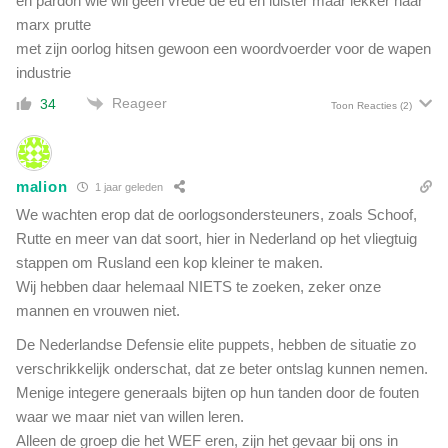
en pardon wie wil geen vrede de eu en luister maar lekker naar
marx prutte
met zijn oorlog hitsen gewoon een woordvoerder voor de wapen
industrie
Reageer
34
Toon Reacties
(2)
malion
1 jaar geleden
We wachten erop dat de oorlogsondersteuners, zoals Schoof,
Rutte en meer van dat soort, hier in Nederland op het vliegtuig
stappen om Rusland een kop kleiner te maken.
Wij hebben daar helemaal NIETS te zoeken, zeker onze
mannen en vrouwen niet.
De Nederlandse Defensie elite puppets, hebben de situatie zo
verschrikkelijk onderschat, dat ze beter ontslag kunnen nemen.
Menige integere generaals bijten op hun tanden door de fouten
waar we maar niet van willen leren.
Alleen de groep die het WEF eren, zijn het gevaar bij ons in