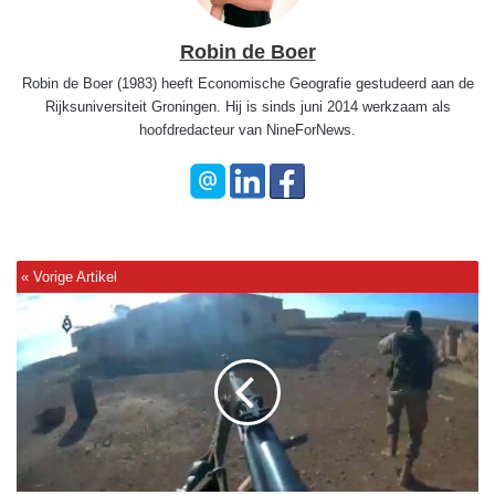
Robin de Boer
Robin de Boer (1983) heeft Economische Geografie gestudeerd aan de
Rijksuniversiteit Groningen. Hij is sinds juni 2014 werkzaam als
hoofdredacteur van NineForNews.
B
e
t
a
a
l
d
v
a