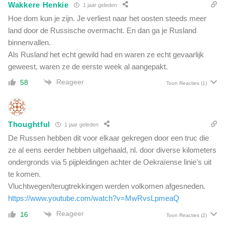
s
Wakkere Henkie
1 jaar geleden
a
t
a
Hoe dom kun je zijn. Je verliest naar het oosten steeds meer
e
r
land door de Russische overmacht. En dan ga je Rusland
n
t
binnenvallen.
s
'
l
Als Rusland het echt gewild had en waren ze echt gevaarlijk
o
a
geweest, waren ze de eerste week al aangepakt.
o
c
i
Reageer
58
Toon Reacties
(1)
h
t
t
'
e
d
n
o
Thoughtful
1 jaar geleden
i
o
De Russen hebben dit voor elkaar gekregen door een truc die
n
r
S
ze al eens eerder hebben uitgehaald, nl. door diverse kilometers
k
y
ondergronds via 5 pijpleidingen achter de Oekraïense linie’s uit
l
r
te komen.
i
i
Vluchtwegen/terugtrekkingen werden volkomen afgesneden.
m
ë
a
https://www.youtube.com/watch?v=MwRvsLpmeaQ
m
a
a
Reageer
16
Toon Reacties
(2)
t
n