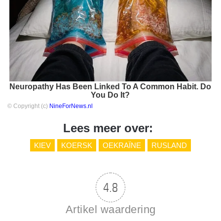
Neuropathy Has Been Linked To A Common Habit. Do
You Do It?
© Copyright (c)
NineForNews.nl
Lees meer over:
KIEV
KOERSK
OEKRAÏNE
RUSLAND
4.8
Artikel waardering