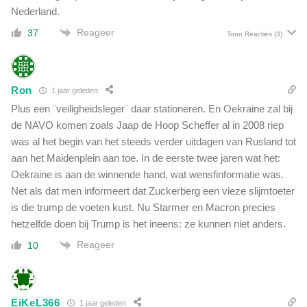
Nederland.
Reageer
37
Toon Reacties
(3)
Ron
1 jaar geleden
Plus een ¨veiligheidsleger¨ daar stationeren. En Oekraine zal bij
de NAVO komen zoals Jaap de Hoop Scheffer al in 2008 riep
was al het begin van het steeds verder uitdagen van Rusland tot
aan het Maidenplein aan toe. In de eerste twee jaren wat het:
Oekraine is aan de winnende hand, wat wensfinformatie was.
Net als dat men informeert dat Zuckerberg een vieze slijmtoeter
is die trump de voeten kust. Nu Starmer en Macron precies
hetzelfde doen bij Trump is het ineens: ze kunnen niet anders.
Reageer
10
EiKeL366
1 jaar geleden