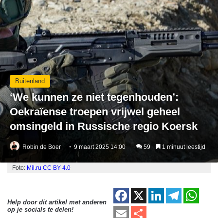
Buitenland
‘We kunnen ze niet tegenhouden’:
Oekraïense troepen vrijwel geheel
omsingeld in Russische regio Koersk
Robin de Boer
9 maart 2025 14:00
59
1 minuut leestijd
Foto:
Mil.ru
CC BY 4.0
F
X
Li
T
W
Help door dit artikel met anderen
a
n
el
h
E
D
op je socials te delen!