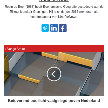
Robin de Boer (1983) heeft Economische Geografie gestudeerd aan de
Rijksuniversiteit Groningen. Hij is sinds juni 2014 werkzaam als
hoofdredacteur van NineForNews.
B
e
t
o
v
e
r
e
n
d
Betoverend poollicht vastgelegd boven Nederland
p