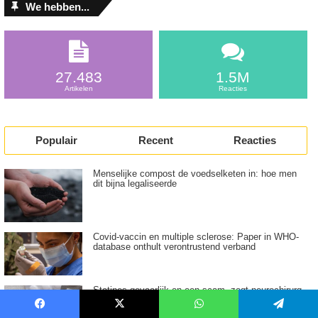
We hebben...
27.483
1.5M
Artikelen
Reacties
Populair
Recent
Reacties
Menselijke compost de voedselketen in: hoe men
dit bijna legaliseerde
Covid-vaccin en multiple sclerose: Paper in WHO-
database onthult verontrustend verband
Statines gevaarlijk en een scam, zegt neurochirurg
— dit is het alternatief
Facebook
X
WhatsApp
Telegram