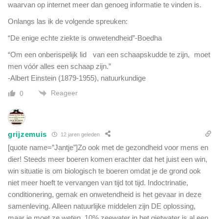
waarvan op internet meer dan genoeg informatie te vinden is.
Onlangs las ik de volgende spreuken:
“De enige echte ziekte is onwetendheid”-Boedha
“Om een onberispelijk lid van een schaapskudde te zijn, moet
men vóór alles een schaap zijn.”
-Albert Einstein (1879-1955), natuurkundige
Reageer
0
grijzemuis
12 jaren geleden
[quote name=”Jantje”]Zo ook met de gezondheid voor mens en
dier! Steeds meer boeren komen erachter dat het juist een win,
win situatie is om biologisch te boeren omdat je de grond ook
niet meer hoeft te vervangen van tijd tot tijd. Indoctrinatie,
conditionering, gemak en onwetendheid is het gevaar in deze
samenleving. Alleen natuurlijke middelen zijn DE oplossing,
maar je moet ze weten. 10% zeewater in het gietwater is al een