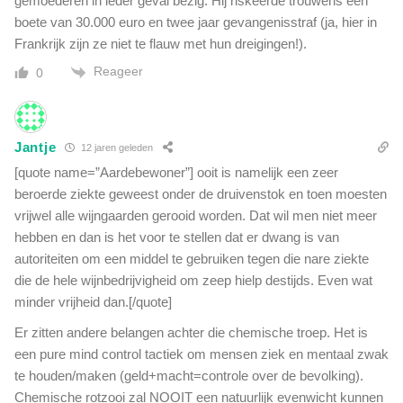
gemoederen in ieder geval bezig. Hij riskeerde trouwens een
boete van 30.000 euro en twee jaar gevangenisstraf (ja, hier in
Frankrijk zijn ze niet te flauw met hun dreigingen!).
Reageer
0
Jantje
12 jaren geleden
[quote name=”Aardebewoner”] ooit is namelijk een zeer
beroerde ziekte geweest onder de druivenstok en toen moesten
vrijwel alle wijngaarden gerooid worden. Dat wil men niet meer
hebben en dan is het voor te stellen dat er dwang is van
autoriteiten om een middel te gebruiken tegen die nare ziekte
die de hele wijnbedrijvigheid om zeep hielp destijds. Even wat
minder vrijheid dan.[/quote]
Er zitten andere belangen achter die chemische troep. Het is
een pure mind control tactiek om mensen ziek en mentaal zwak
te houden/maken (geld+macht=controle over de bevolking).
Chemische rotzooi zal NOOIT een natuurlijk evenwicht kunnen