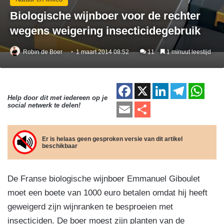
Biologische wijnboer voor de rechter
wegens weigering insecticidegebruik
Robin de Boer
1 maart 2014 08:52
11
1 minuut leestijd
F
X
Li
T
W
Help door dit met iedereen op je
a
n
el
h
E
D
social netwerk te delen!
c
k
e
at
m
el
e
e
gr
s
ail
e
Er is helaas geen gesproken versie van dit artikel
beschikbaar
b
dI
a
A
n
o
n
m
p
De Franse biologische wijnboer Emmanuel Giboulet
o
p
moet een boete van 1000 euro betalen omdat hij heeft
k
geweigerd zijn wijnranken te besproeien met
insecticiden. De boer moest zijn planten van de