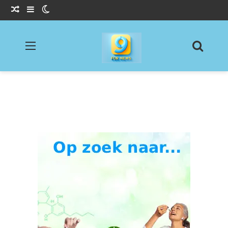
Willekeurig Artikel
Sidebar
Switch skin
Menu
Zoeke