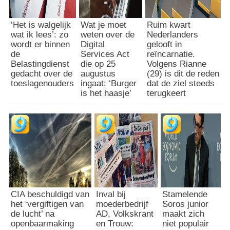
‘Het is walgelijk
Wat je moet
Ruim kwart
wat ik lees’: zo
weten over de
Nederlanders
wordt er binnen
Digital
gelooft in
de
Services Act
reïncarnatie.
Belastingdienst
die op 25
Volgens Rianne
gedacht over de
augustus
(29) is dit de reden
toeslagenouders
ingaat: ‘Burger
dat de ziel steeds
is het haasje’
terugkeert
CIA beschuldigd van
Inval bij
Stamelende
het ‘vergiftigen van
moederbedrijf
Soros junior
de lucht’ na
AD, Volkskrant
maakt zich
openbaarmaking
en Trouw:
niet populair