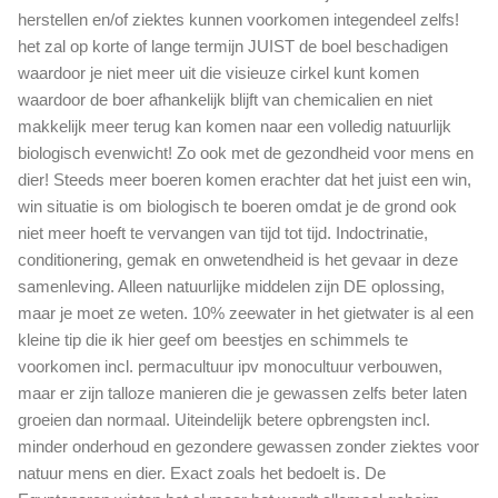
herstellen en/of ziektes kunnen voorkomen integendeel zelfs!
het zal op korte of lange termijn JUIST de boel beschadigen
waardoor je niet meer uit die visieuze cirkel kunt komen
waardoor de boer afhankelijk blijft van chemicalien en niet
makkelijk meer terug kan komen naar een volledig natuurlijk
biologisch evenwicht! Zo ook met de gezondheid voor mens en
dier! Steeds meer boeren komen erachter dat het juist een win,
win situatie is om biologisch te boeren omdat je de grond ook
niet meer hoeft te vervangen van tijd tot tijd. Indoctrinatie,
conditionering, gemak en onwetendheid is het gevaar in deze
samenleving. Alleen natuurlijke middelen zijn DE oplossing,
maar je moet ze weten. 10% zeewater in het gietwater is al een
kleine tip die ik hier geef om beestjes en schimmels te
voorkomen incl. permacultuur ipv monocultuur verbouwen,
maar er zijn talloze manieren die je gewassen zelfs beter laten
groeien dan normaal. Uiteindelijk betere opbrengsten incl.
minder onderhoud en gezondere gewassen zonder ziektes voor
natuur mens en dier. Exact zoals het bedoelt is. De