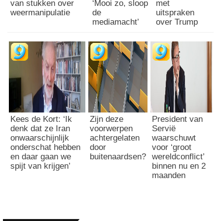
van stukken over
‘Mooi zo, sloop
met
weermanipulatie
de
uitspraken
mediamacht’
over Trump
Kees de Kort: ‘Ik
Zijn deze
President van
denk dat ze Iran
voorwerpen
Servië
onwaarschijnlijk
achtergelaten
waarschuwt
onderschat hebben
door
voor ‘groot
en daar gaan we
buitenaardsen?
wereldconflict’
spijt van krijgen’
binnen nu en 2
maanden