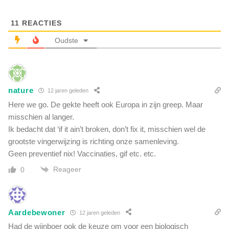
e
n
n
n
11
REACTIES
N
a
e
b
Oudste
d
i
e
s
r
r
l
e
a
nature
12 jaren geleden
d
n
d
Here we go. De gekte heeft ook Europa in zijn greep. Maar
d
e
misschien al langer.
m
Ik bedacht dat ‘if it ain’t broken, don’t fix it, misschien wel de
i
grootste vingerwijzing is richting onze samenleving.
j
Geen preventief nix! Vaccinaties, gif etc. etc.
n
l
Reageer
0
e
v
e
n
Aardebewoner
12 jaren geleden
"
Had de wijnboer ook de keuze om voor een biologisch