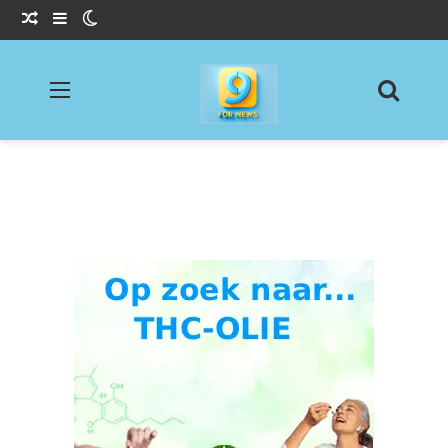
Willekeurig Artikel
Sidebar
Switch skin
Menu
Zoeke