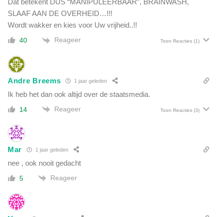
Dat betekent DUS “MANIPULEERBAAR”, BRAINWASH,
SLAAF AAN DE OVERHEID…!!!
Wordt wakker en kies voor Uw vrijheid..!!
Reageer
40
Toon Reacties
(1)
Andre Breems
1 jaar geleden
Ik heb het dan ook altijd over de staatsmedia.
Reageer
14
Toon Reacties
(3)
Mar
1 jaar geleden
nee , ook nooit gedacht
Reageer
5