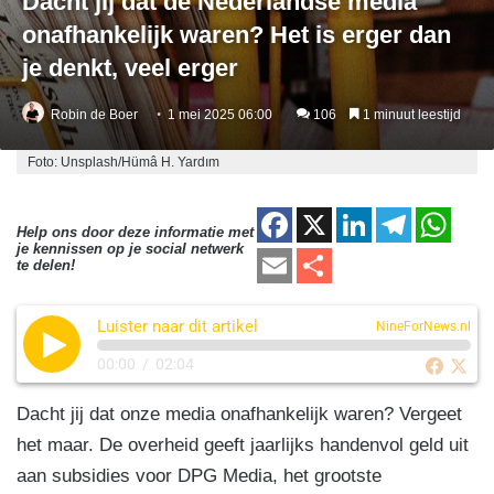
Dacht jij dat de Nederlandse media
onafhankelijk waren? Het is erger dan
je denkt, veel erger
Robin de Boer
1 mei 2025 06:00
106
1 minuut leestijd
Foto: Unsplash/Hümâ H. Yardım
F
X
Li
T
W
Help ons door deze informatie met
je kennissen op je social netwerk
a
n
el
h
E
D
te delen!
c
k
e
at
m
el
e
e
gr
s
Luister naar dit artikel
ail
e
NineForNews.nl
b
dI
a
A
n
00:00
/
02:04
o
n
m
p
Dacht jij dat onze media onafhankelijk waren? Vergeet
o
p
het maar. De overheid geeft jaarlijks handenvol geld uit
k
aan subsidies voor DPG Media, het grootste