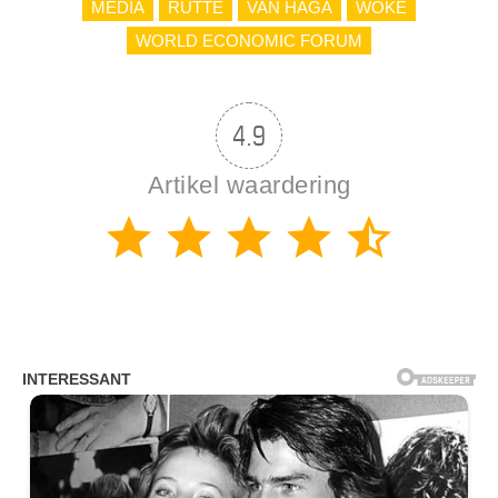
MEDIA
RUTTE
VAN HAGA
WOKE
WORLD ECONOMIC FORUM
4.9
Artikel waardering