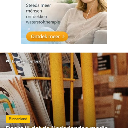
Home
/
Binnenland
Binnenland