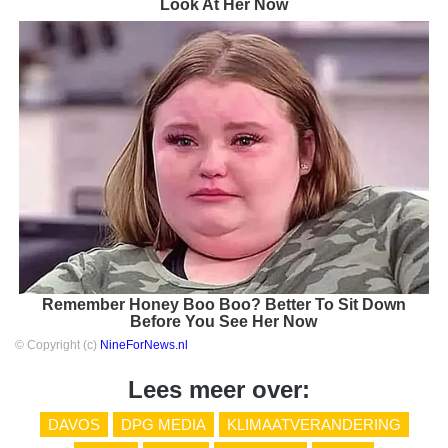
Look At Her Now
Remember Honey Boo Boo? Better To Sit Down
Before You See Her Now
© Copyright (c)
NineForNews.nl
Lees meer over:
DAVOS
DPG MEDIA
KLIMAATVERANDERING