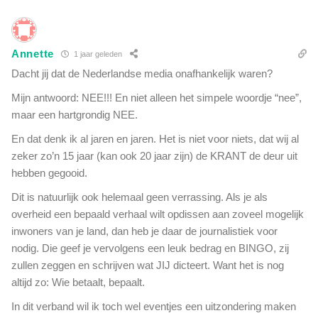
o
a
o
n
r
g
R
Annette
1 jaar geleden
d
i
Dacht jij dat de Nederlandse media onafhankelijk waren?
u
j
r
k
Mijn antwoord: NEE!!! En niet alleen het simpele woordje “nee”,
i
s
maar een hartgrondig NEE.
g
i
e
En dat denk ik al jaren en jaren. Het is niet voor niets, dat wij al
n
b
zeker zo’n 15 jaar (kan ook 20 jaar zijn) de KRANT de deur uit
s
i
t
hebben gegooid.
j
i
w
Dit is natuurlijk ook helemaal geen verrassing. Als je als
t
e
overheid een bepaald verhaal wilt opdissen aan zoveel mogelijk
u
r
inwoners van je land, dan heb je daar de journalistiek voor
u
k
t
nodig. Die geef je vervolgens een leuk bedrag en BINGO, zij
i
v
zullen zeggen en schrijven wat JIJ dicteert. Want het is nog
n
o
altijd zo: Wie betaalt, bepaalt.
g
o
e
r
In dit verband wil ik toch wel eventjes een uitzondering maken
n