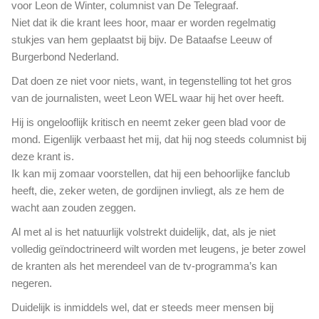
V
voor Leon de Winter, columnist van De Telegraaf.
n
o
Niet dat ik die krant lees hoor, maar er worden regelmatig
a
l
stukjes van hem geplaatst bij bijv. De Bataafse Leeuw of
C
k
O
Burgerbond Nederland.
s
V
v
Dat doen ze niet voor niets, want, in tegenstelling tot het gros
I
e
van de journalisten, weet Leon WEL waar hij het over heeft.
D
r
-
Hij is ongelooflijk kritisch en neemt zeker geen blad voor de
l
1
a
mond. Eigenlijk verbaast het mij, dat hij nog steeds columnist bij
9
k
deze krant is.
-
k
Ik kan mij zomaar voorstellen, dat hij een behoorlijke fanclub
v
e
a
heeft, die, zeker weten, de gordijnen invliegt, als ze hem de
r
c
wacht aan zouden zeggen.
i
c
j
Al met al is het natuurlijk volstrekt duidelijk, dat, als je niet
i
e
volledig geïndoctrineerd wilt worden met leugens, je beter zowel
n
n
a
de kranten als het merendeel van de tv-programma’s kan
M
t
negeren.
a
i
n
Duidelijk is inmiddels wel, dat er steeds meer mensen bij
e
i