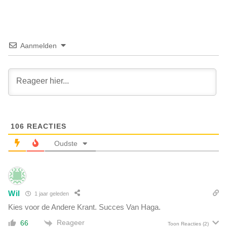
r
e
k
e
e
l
l
t
i
Aanmelden
o
j
t
k
o
e
n
u
z
i
i
t
n
s
v
106
REACTIES
p
e
r
Oudste
r
a
k
a
l
k
a
o
a
Wil
1 jaar geleden
v
r
e
Kies voor de Andere Krant. Succes Van Haga.
d
r
d
Reageer
66
Toon Reacties
(2)
l