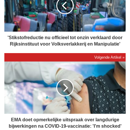
i
k
s
t
o
f
r
'Stikstofreductie nu officieel tot onzin verklaard door
e
Rijksinstituut voor Volksverlakkerij en Manipulatie'
d
u
c
E
t
M
i
A
e
d
n
o
u
e
o
t
f
o
f
p
i
m
EMA doet opmerkelijke uitspraak over langdurige
c
e
bijwerkingen na COVID-19-vaccinatie: 'I'm shocked'
i