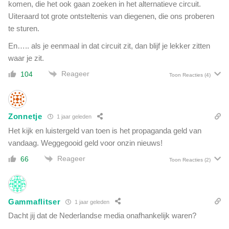
:
komen, die het ook gaan zoeken in het alternatieve circuit.
p
'
Uiteraard tot grote ontsteltenis van diegenen, die ons proberen
u
I
te sturen.
l
'
a
En….. als je eenmaal in dat circuit zit, dan blijf je lekker zitten
m
t
s
waar je zit.
i
h
e
Reageer
104
Toon Reacties
(4)
o
'
c
k
e
Zonnetje
1 jaar geleden
d
Het kijk en luistergeld van toen is het propaganda geld van
'
vandaag. Weggegooid geld voor onzin nieuws!
Reageer
66
Toon Reacties
(2)
Gammaflitser
1 jaar geleden
Dacht jij dat de Nederlandse media onafhankelijk waren?