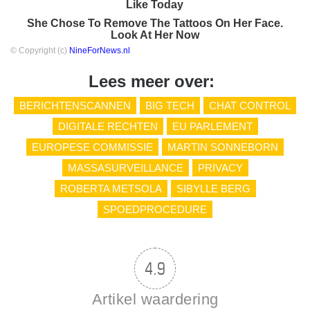
Like Today
She Chose To Remove The Tattoos On Her Face.
Look At Her Now
© Copyright (c)
NineForNews.nl
Lees meer over:
BERICHTENSCANNEN
BIG TECH
CHAT CONTROL
DIGITALE RECHTEN
EU PARLEMENT
EUROPESE COMMISSIE
MARTIN SONNEBORN
MASSASURVEILLANCE
PRIVACY
ROBERTA METSOLA
SIBYLLE BERG
SPOEDPROCEDURE
4.9
Artikel waardering