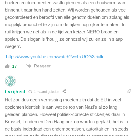
boeken en documenten vastlegden en als een houtworm van
binnenuit naar hun hand zetten. Wij worden gehouden als vee
gecontroleerd en beroofd van alle genotmiddelen om zolang als
mogelijk productief te zijn om de rijken nog rijker te maken. In
ruil krijgen we net als in de tijd van keizer NERO brood en
spelen. De slogan is ‘hou jij ze onnozel wij zullen ze in slaap
wiegen’.
https://www.youtube.com/watch?v=LxUCG3ciulk
Reageer
17
t vrijheid
1 maand geleden
Het zou dus geen verrassing moeten zijn dat de EU in veel
opzichten identiek is aan wat de top van Nazi’s al zo lang
geleden planden. Hoeveel politiek-correcte stickertjes daar in
Brussel, Londen en Den Haag ook op worden geplakt, het is in
de basis inderdaad een ondemocratisch, autoritair en in steeds