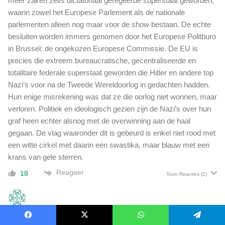
meer zaken zelfs dictatoriaal geregeerde superstaat geworden,
waarin zowel het Europese Parlement als de nationale
parlementen alleen nog maar voor de show bestaan. De echte
besluiten worden immers genomen door het Europese Politburo
in Brussel: de ongekozen Europese Commissie. De EU is
precies die extreem bureaucratische, gecentraliseerde en
totalitaire federale superstaat geworden die Hitler en andere top
Nazi’s voor na de Tweede Wereldoorlog in gedachten hadden.
Hun enige misrekening was dat ze die oorlog niet wonnen, maar
verloren. Politiek en ideologisch gezien zijn de Nazi’s over hun
graf heen echter alsnog met de overwinning aan de haal
gegaan. De vlag waaronder dit is gebeurd is enkel niet rood met
een witte cirkel met daarin een swastika, maar blauw met een
krans van gele sterren.
Reageer
18
Toon Reacties
(2)
tfl
1 maand geleden
Facebook
X
WhatsApp
Telegram