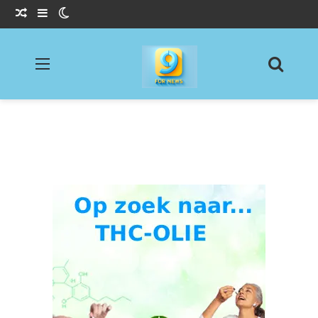
Willekeurig Artikel
Sidebar
Switch skin
Menu
Zoeke