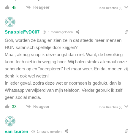
i
m
Reageer
45
Toon Reacties
(3)
t
m
s
i
b
s
e
s
SnappieFvD007
1 maand geleden
l
i
Goh, worden ze bang en zien ze in dat steeds meer mensen
e
e
i
HUN satanisch spelletje door krijgen?
c
d
Maar, alsnog snap ik deze angst dan niet. Want, de bevolking
o
komt toch niet in beweging hoor. Wij halen straks allemaal onze
r
schouders op en ”accepteren” het maar weer. En dat moeten zij
o
n
denk ik ook wel weten!
a
In ieder geval, zodra deze wet er doorheen is gedrukt, dan is
Whatsapp verwijderd van mijn telefoon. Verder gebruik ik zelf
geen social media.
Reageer
33
Toon Reacties
(2)
van buiten
1 maand geleden