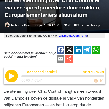
EU wil stemming over Chat Control er
via een spoedprocedure doordrukken,
Europarlementariërs slaan alarm
Robin de Boer
7 juli 2026 12:00
44
3 minuten leestijd
Foto: European Parliament, CC BY 4.0 (
Wikimedia Commons
)
F
X
Li
T
W
Help door dit met je vrienden op je
a
n
el
h
E
D
social media te delen!
c
k
e
at
m
el
e
e
gr
s
Luister naar dit artikel
ail
e
NineForNews.nl
b
dI
a
A
n
00:00
/
05:41
o
n
m
p
De stemming over Chat Control hangt als een zwaard
o
p
van Damocles boven de digitale privacy van honderden
k
miljoenen Europeanen — en het lijkt erop dat de