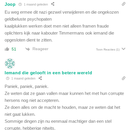
e
Joop
1 maand geleden
c
k
h
Eu weg ermee dit nazi gezwel verwijderen en die ongekozen
e
a
geldbeluste psychopaten
n
a
kaalplukken werken doet men niet alleen framen fraude
t
p
e
oplichters kijk naar kabouter Timmermans ook iemand die
s
n
opgesloten dient te zitten.
k
i
l
Reageer
51
Toon Reacties
(1)
s
e
v
r
o
e
o
n
Iemand die gelooft in een betere wereld
r
"
1 maand geleden
e
a
Paniek, paniek, paniek.
n
c
Ze weten dat ze gaan vallen maar kunnen het met hun corrupte
q
h
u
hersens nog niet accepteren.
t
ê
Ze doen alles om de macht te houden, maar ze weten dat het
e
t
niet gaat lukken.
r
e
B
Sommige dingen zijn nu eenmaal machtiger dan een stel
c
r
corrupte, hebberige nitwits.
o