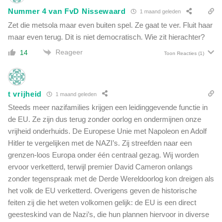
Nummer 4 van FvD Nissewaard
1 maand geleden
Zet die metsola maar even buiten spel. Ze gaat te ver. Fluit haar
maar even terug. Dit is niet democratisch. Wie zit hierachter?
Reageer
14
Toon Reacties
(1)
t vrijheid
1 maand geleden
Steeds meer nazifamilies krijgen een leidinggevende functie in
de EU. Ze zijn dus terug zonder oorlog en ondermijnen onze
vrijheid onderhuids. De Europese Unie met Napoleon en Adolf
Hitler te vergelijken met de NAZI’s. Zij streefden naar een
grenzen-loos Europa onder één centraal gezag. Wij worden
ervoor verketterd, terwijl premier David Cameron onlangs
zonder tegenspraak met de Derde Wereldoorlog kon dreigen als
het volk de EU verketterd. Overigens geven de historische
feiten zij die het weten volkomen gelijk: de EU is een direct
geesteskind van de Nazi’s, die hun plannen hiervoor in diverse