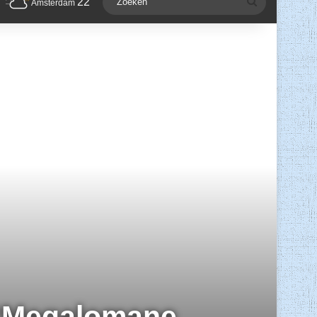
22
Zoeken
Amsterdam
: ‘Megalomane