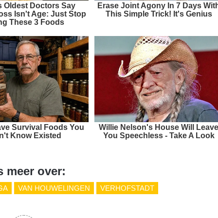
s Oldest Doctors Say
Erase Joint Agony In 7 Days Wit
ss Isn't Age: Just Stop
This Simple Trick! It's Genius
ng These 3 Foods
ve Survival Foods You
Willie Nelson's House Will Leav
n't Know Existed
You Speechless - Take A Look
s meer over:
GA
VAN HOUWELINGEN
VERHOFSTADT