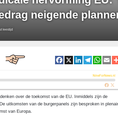
 gedrag neigende planne
t leestijd
F
X
Li
T
W
E
a
n
el
h
m
c
k
e
at
ai
NineForNews.nl
e
e
gr
s
b
dI
a
A
nken over de toekomst van de EU. Inmiddels zijn de
o
n
m
p
e uitkomsten van de burgerpanels zijn besproken in plenai
o
p
omst van Europa.