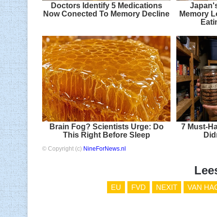
Doctors Identify 5 Medications
Japan'
Now Conected To Memory Decline
Memory Lo
Eati
Brain Fog? Scientists Urge: Do
7 Must-Ha
This Right Before Sleep
Did
© Copyright (c)
NineForNews.nl
Lee
EU
FVD
NEXIT
VAN HA