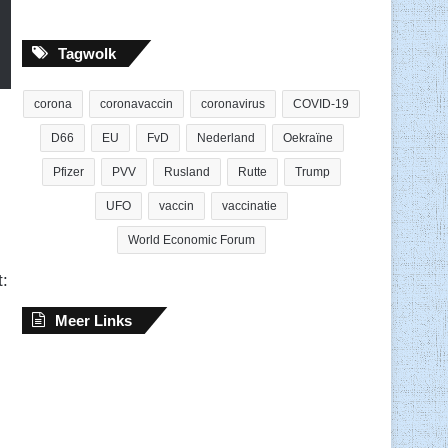
Tagwolk
corona
coronavaccin
coronavirus
COVID-19
D66
EU
FvD
Nederland
Oekraïne
Pfizer
PVV
Rusland
Rutte
Trump
UFO
vaccin
vaccinatie
World Economic Forum
t:
Meer Links