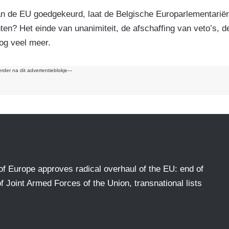
k
an de EU goedgekeurd, laat de Belgische Europarlementariër
n? Het einde van unanimiteit, de afschaffing van veto’s, d
og veel meer.
erder na dit advertentieblokje---
Europe approves radical overhaul of the EU: end of
f Joint Armed Forces of the Union, transnational lists