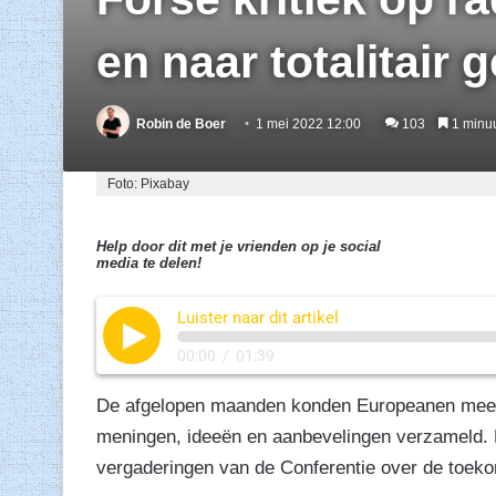
en naar totalitair
Robin de Boer
1 mei 2022 12:00
103
1 minuu
Foto: Pixabay
Help door dit met je vrienden op je social
media te delen!
Luister naar dit artikel
00:00
/
01:39
De afgelopen maanden konden Europeanen meede
meningen, ideeën en aanbevelingen verzameld. D
vergaderingen van de Conferentie over de toek