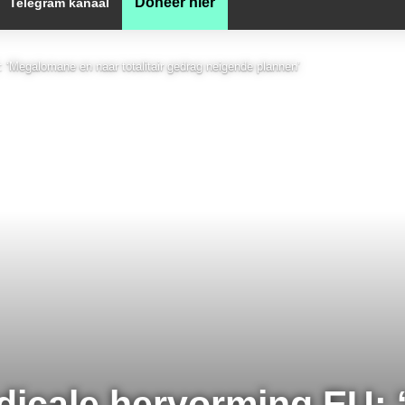
Doneer hier
Telegram kanaal
: ‘Megalomane en naar totalitair gedrag neigende plannen’
radicale hervorming EU