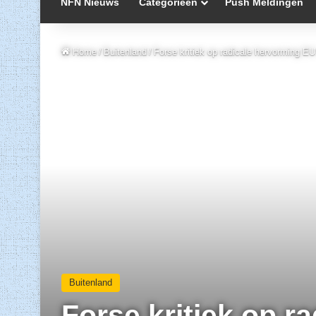
NFN Nieuws
Categorieën
Push Meldingen
Home
/
Buitenland
/
Forse kritiek op radicale hervorming EU
Buitenland
Forse kritiek op 