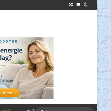
Willekeurig Artikel
Sidebar
Switch skin
℃