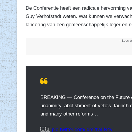
De Conferentie heeft een radicale hervorming v
Guy Verhofstadt weten. Wat kunnen we verwachte
lancering van een gemeenschappelijk leger en n
---Lees v
BREAKING — Conference on the Future of 
unanimity, abolishment of veto’s, launch o
and many other reforms…
🇪🇺
pic.twitter.com/idm2twLN4y