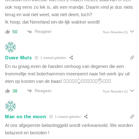
ook nog eens zo lek is, als een mandje. Daarin vind je dus niets
terug en wat niet weet, wat niet deert, toch?
Ik hoop, dat Nererland ein-de-lijk wakker wordt!
Reageer
50
Toon Reacties
(1)
Ouwe Muts
1 maand geleden
En nu graag even de handen omhoog van degenen die een
trommeltje met boterhammen meeneemt naar het werk ipv uit
eten op kosten van de baas! ☝🏼🤚✌🏽👆💪🏽👍🏼👋🏼🖐👌🏻🤪
Reageer
38
Toon Reacties
(1)
Man on the moon
1 maand geleden
Al ons afgeperste belastinggeld wordt verkwanseld. We worden
belazerd en bestolen !