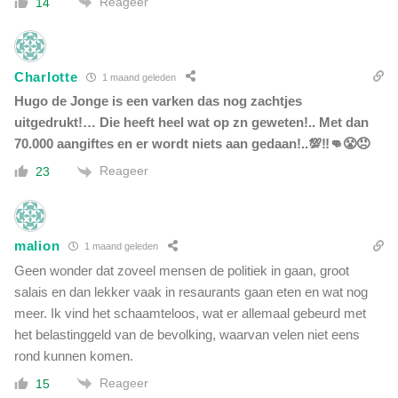
Reageer
14
Charlotte
1 maand geleden
Hugo de Jonge is een varken das nog zachtjes
uitgedrukt!… Die heeft heel wat op zn geweten!.. Met dan
70.000 aangiftes en er wordt niets aan gedaan!..💯‼️👊😤😠
Reageer
23
malion
1 maand geleden
Geen wonder dat zoveel mensen de politiek in gaan, groot
salais en dan lekker vaak in resaurants gaan eten en wat nog
meer. Ik vind het schaamteloos, wat er allemaal gebeurd met
het belastinggeld van de bevolking, waarvan velen niet eens
rond kunnen komen.
Reageer
15