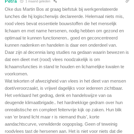
Petra
1 maand geleden
Oke dus Martin Bos at graag biefstuk bij werkgerelateerde
lunches die hij logischerwijs declareerde. Helemaal niets mis,
rood vlees bevat essentiele bouwstoffen die het menselijk
lichaam en met name hersenen, nodig hebben om gezond en
optimaal te kunnen functioneren.. goed en geconcentreerd
kunnen nadenken en handelen is daar een onderdeel van.
Daar zijn al decennia lang studies na gedaan waarin bewezen is
dat een dieet met (rood) vlees noodzakelijk is om
lichaamsfuncties in stand te houden en lichamelijke kwalen te
voorkomen.
Wat tekorten of afwezigheid van vlees in het dieet van mensen
doet/veroorzaakt, is vrijwel dagelijks voor iedereen zichtbaar.
Het verklaard het gedrag, denk en handelswijze van oa
deugende klimaatbrigade.. het hardnekkige gedram over hun
onrealistische en compleet feitenvrije kijk op zaken. Hun blik
van ‘er brand licht maar r is niemand thuis’, korte
aandachtscurve, verwilderde oogopslag. Geen of teweinig
roodvlees tast de hersenen aan. Het is niet voor niets dat die