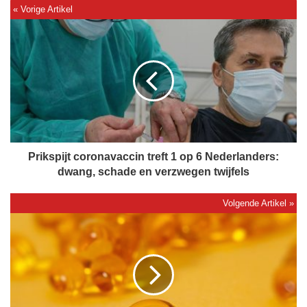
P
r
i
k
s
p
i
j
t
c
Prikspijt coronavaccin treft 1 op 6 Nederlanders:
o
dwang, schade en verzwegen twijfels
r
o
n
V
a
i
v
t
a
a
c
m
c
i
i
n