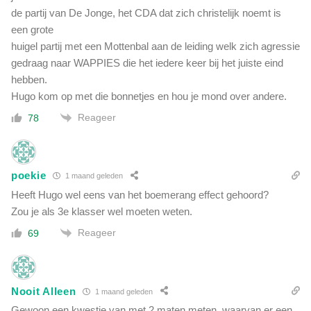
d
de partij van De Jonge, het CDA dat zich christelijk noemt is
g
e
e
een grote
l
n
huigel partij met een Mottenbal aan de leiding welk zich agressie
v
t
gedraag naar WAPPIES die het iedere keer bij het juiste eind
r
w
e
hebben.
i
e
Hugo kom op met die bonnetjes en hou je mond over andere.
j
s
f
Reageer
78
t
e
l
s
poekie
1 maand geleden
Heeft Hugo wel eens van het boemerang effect gehoord?
Zou je als 3e klasser wel moeten weten.
Reageer
69
Nooit Alleen
1 maand geleden
Gewoon een kwestie van met 2 maten meten, waarvan er een