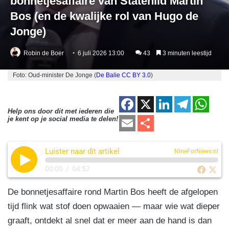
bonnetjesaffaire van Statenlid Martin
Bos (en de kwalijke rol van Hugo de
Jonge)
Robin de Boer
6 juli 2026 13:00
43
3 minuten leestijd
Foto: Oud-minister De Jonge (
De Balie
CC BY 3.0
)
F
X
Li
T
W
Help ons door dit met iederen die
a
n
el
h
E
D
je kent op je social media te delen!
c
k
e
at
m
el
e
e
gr
s
Luister naar dit artikel
ail
e
NineForNews.nl
b
dI
a
A
n
00:00
/
04:57
o
n
m
p
De bonnetjesaffaire rond Martin Bos heeft de afgelopen
o
p
tijd flink wat stof doen opwaaien — maar wie wat dieper
k
graaft, ontdekt al snel dat er meer aan de hand is dan