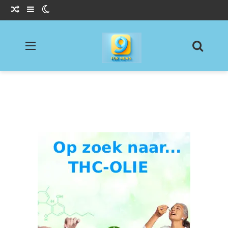
Willekeurig Artikel
Sidebar
Switch skin
Menu
Zoeke