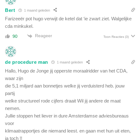
s
i
:
Bert
1 maand geleden
g
d
P
Farizeeër pot hugo verwijt de ketel dat ‘ie zwart ziet. Walgelijke
w
h
cda minkukel.
a
a
n
Reageer
90
r
Toon Reacties
(3)
g
m
,
a
s
d
c
de procedure man
1 maand geleden
i
h
t
Hallo, Hugo de Jonge jij opperste moraalridder van het CDA,
a
s
waar zijn
d
i
die 5,1 miljard aan bonnetjes welke jij verduisterd heb. jouw
e
m
partij
e
p
n
welke structureel rode cijfers draait Wil jij andere de maat
e
v
nemen.
l
e
Jullie stoppen het liever in dure Amsterdamse adviesbureaus
e
r
m
voor
z
i
klimaatrapportjes die niemand leest. en gaan met hun uit eten,
w
d
ja toch !!
e