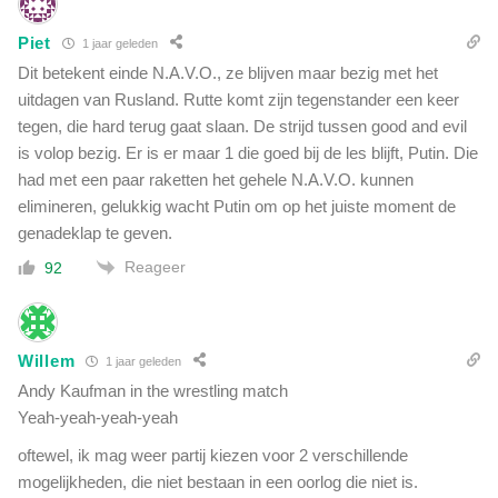
a
c
Piet
1 jaar geleden
h
Dit betekent einde N.A.V.O., ze blijven maar bezig met het
t
uitdagen van Rusland. Rutte komt zijn tegenstander een keer
g
tegen, die hard terug gaat slaan. De strijd tussen good and evil
e
is volop bezig. Er is er maar 1 die goed bij de les blijft, Putin. Die
k
had met een paar raketten het gehele N.A.V.O. kunnen
g
e
elimineren, gelukkig wacht Putin om op het juiste moment de
w
genadeklap te geven.
o
Reageer
92
r
d
e
n
Willem
1 jaar geleden
?
'
Andy Kaufman in the wrestling match
Yeah-yeah-yeah-yeah
oftewel, ik mag weer partij kiezen voor 2 verschillende
mogelijkheden, die niet bestaan in een oorlog die niet is.