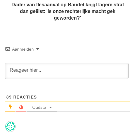
a
l
Dader van flesaanval op Baudet krijgt lagere straf
t
e
dan geëist: 'Is onze rechterlijke macht gek
e
s
geworden?'
s
a
F
a
o
n
u
v
n
a
Aanmelden
d
l
a
o
t
p
i
B
o
a
n
u
d
89
REACTIES
e
t
Oudste
k
r
i
j