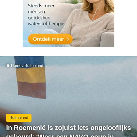
Home
/
Buitenland
Buitenland
In Roemenië is zojuist iets ongelooflijks
gebeurd: ‘Weer een NAVO-coup in