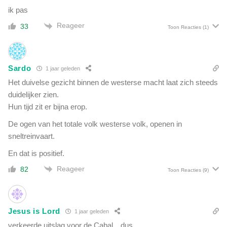
ik pas
Reageer
33
Toon Reacties
(1)
Sardo
1 jaar geleden
Het duivelse gezicht binnen de westerse macht laat zich steeds
duidelijker zien.
Hun tijd zit er bijna erop.
De ogen van het totale volk westerse volk, openen in
sneltreinvaart.
En dat is positief.
Reageer
82
Toon Reacties
(9)
Jesus is Lord
1 jaar geleden
verkeerde uitslag voor de Cabal…dus