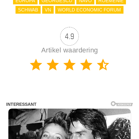
EUROPA
GEORGESCU
NAVO
ROEMENIË
SCHWAB
VN
WORLD ECONOMIC FORUM
4.9
Artikel waardering