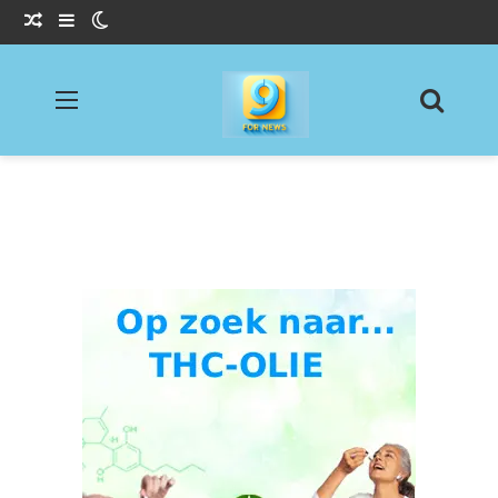
Willekeurig Artikel
Sidebar
Switch skin
Menu
Zoeke