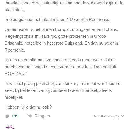
t
Inmiddels weten wij natuurlijk al lang hoe de vork werkelijk in de
:
steel stak.
'
I
In Georgië gaat het totaal mis en NU weer in Roemenië.
s
Ondertussen is het binnen Europa zo langzamerhand chaos.
o
Regeringscrisis in Frankrijk, grote problemen in Groot-
n
z
Brittannië, hetzelfde in het grote Duitsland. En dan nu weer in
e
Roemenië.
r
Ik lees op de alternatieve kanalen steeds maar weer, dat de
e
macht van het kwaad steeds verder afbrokkelt. Dan denk ik:
c
h
HOE DAN?
t
Ik wil héél graag positief blijven denken, maar dat wordt iedere
e
keer, bij het lezen van bijvoorbeeld weer dit artikel, steeds
r
l
moeilijker.
i
Hebben jullie dat nu ook?
j
k
Reageer
149
Toon Reacties
(22)
e
m