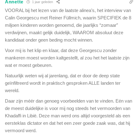
Annette
g
1 jaar geleden
t
VOORAL bij het lezen van de laatste alinea’s, het interview van
l
Calin Georgescu met Reiner Füllmich, waarin SPECIFIEK de 8
a
miljoen kinderen worden genoemd, die jaarlijks “zomaar”
g
verdwijnen, maakt gelijk duidelijk, WAAROM absoluut deze
e
kandidaat onder geen beding mocht winnen.
r
e
Voor mij is het klip en klaar, dat deze Georgescu zonder
s
mankeren moest worden kaltgestellt, al zou het het laatste zijn
t
wat er moest gebeuren.
r
a
Natuurlijk weten wij al jarenlang, dat er door de deep state
f
geïnfiltreerd wordt in praktisch gesproken ALLE landen ter
d
wereld.
a
n
Daar zijn méér dan genoeg voorbeelden van te vinden. Eén van
g
de meest duidelijke is voor mij nog steeds het vermoorden van
e
Khadaffi in Libië. Deze man werd ons altijd voorgesteld als een
ë
eersteklas dictator en dat het een zeer goede zaak was, dat hij
i
vermoord werd.
s