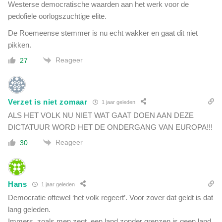
Westerse democratische waarden aan het werk voor de
pedofiele oorlogszuchtige elite.
De Roemeense stemmer is nu echt wakker en gaat dit niet
pikken.
Reageer
27
Verzet is niet zomaar
1 jaar geleden
ALS HET VOLK NU NIET WAT GAAT DOEN AAN DEZE
DICTATUUR WORD HET DE ONDERGANG VAN EUROPA!!!
Reageer
30
Hans
1 jaar geleden
Democratie oftewel ‘het volk regeert’. Voor zover dat geldt is dat
lang geleden.
Immers, zoals men zegt, een land zonder grenzen is geen land.