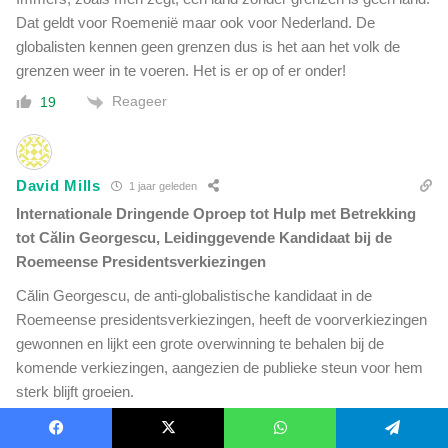
Dat geldt voor Roemenië maar ook voor Nederland. De
globalisten kennen geen grenzen dus is het aan het volk de
grenzen weer in te voeren. Het is er op of er onder!
Reageer
19
David Mills
1 jaar geleden
Internationale Dringende Oproep tot Hulp met Betrekking
tot Călin Georgescu, Leidinggevende Kandidaat bij de
Roemeense Presidentsverkiezingen
Călin Georgescu, de anti-globalistische kandidaat in de
Roemeense presidentsverkiezingen, heeft de voorverkiezingen
gewonnen en lijkt een grote overwinning te behalen bij de
komende verkiezingen, aangezien de publieke steun voor hem
sterk blijft groeien.
In een wanhopige poging om de macht te behouden, heeft de
Facebook
X
WhatsApp
Telegram