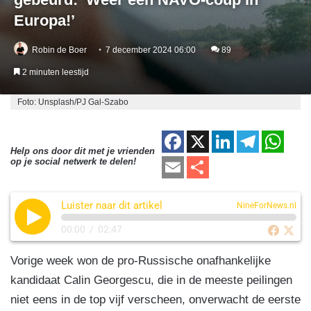
Europa!’
Robin de Boer
7 december 2024 06:00
89
2 minuten leestijd
Foto: Unsplash/PJ Gal-Szabo
F
X
Li
T
W
Help ons door dit met je vrienden
a
n
el
h
E
D
op je social netwerk te delen!
c
k
e
at
m
el
e
e
gr
s
Luister naar dit artikel
ail
e
NineForNews.nl
b
dI
a
A
n
00:00
/
02:47
o
n
m
p
Vorige week won de pro-Russische onafhankelijke
o
p
kandidaat Calin Georgescu, die in de meeste peilingen
k
niet eens in de top vijf verscheen, onverwacht de eerste