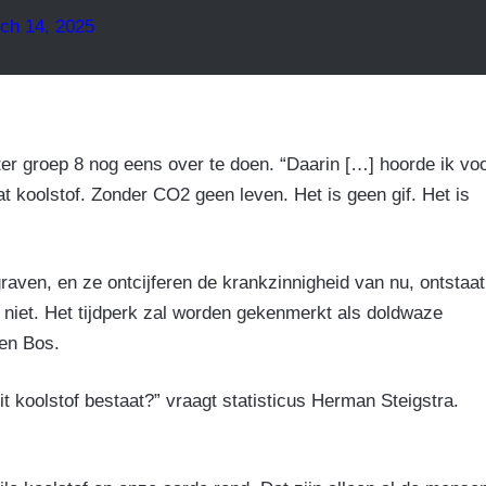
ch 14, 2025
er groep 8 nog eens over te doen. “Daarin […] hoorde ik vo
at koolstof. Zonder CO2 geen leven. Het is geen gif. Het is
aven, en ze ontcijferen de krankzinnigheid van nu, ontstaat
 niet. Het tijdperk zal worden gekenmerkt als doldwaze
en Bos.
t koolstof bestaat?” vraagt statisticus Herman Steigstra.