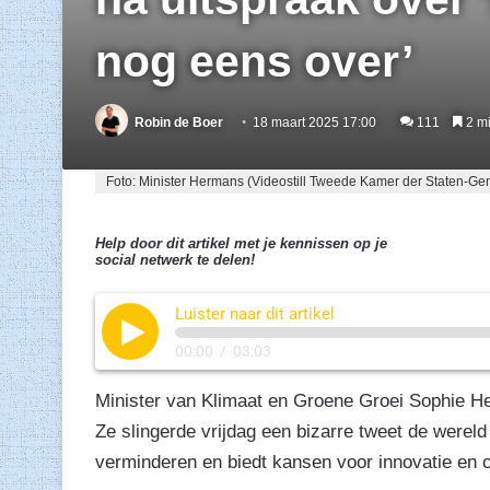
nog eens over’
Robin de Boer
18 maart 2025 17:00
111
2 mi
Foto: Minister Hermans (Videostill Tweede Kamer der Staten-Ge
Help door dit artikel met je kennissen op je
social netwerk te delen!
Luister naar dit artikel
00:00
/
03:03
Minister van Klimaat en Groene Groei Sophie H
Ze slingerde vrijdag een bizarre tweet de wereld
verminderen en biedt kansen voor innovatie en 