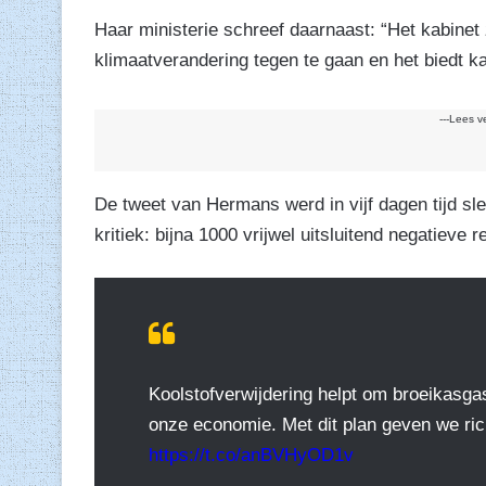
Haar ministerie schreef daarnaast: “Het kabinet z
klimaatverandering tegen te gaan en het biedt 
---Lees v
De tweet van Hermans werd in vijf dagen tijd sle
kritiek: bijna 1000 vrijwel uitsluitend negatieve r
Koolstofverwijdering helpt om broeikasga
onze economie. Met dit plan geven we rich
https://t.co/anBVHyOD1v