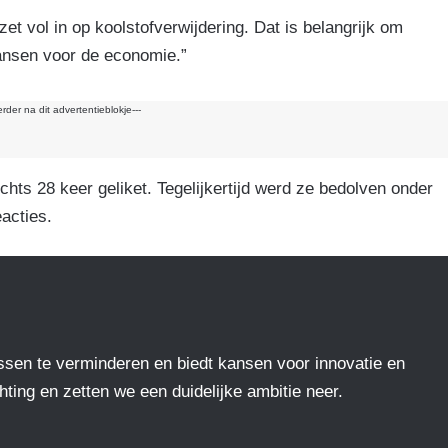
k
et vol in op koolstofverwijdering. Dat is belangrijk om
kansen voor de economie.”
erder na dit advertentieblokje---
chts 28 keer geliket. Tegelijkertijd werd ze bedolven onder
eacties.
ssen te verminderen en biedt kansen voor innovatie en
ting en zetten we een duidelijke ambitie neer.