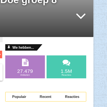
We hebben...
D
el
l
e
27.479
1.5M
n
Artikelen
Reacties
Populair
Recent
Reacties