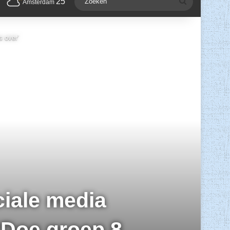
25
Zoeken
Amsterdam
s over’
ciale media
 ‘Doe groep 8