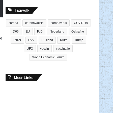
Tagwolk
corona
coronavaccin
coronavirus
COVID-19
D66
EU
FvD
Nederland
Oekraïne
or
Pfizer
PVV
Rusland
Rutte
Trump
UFO
vaccin
vaccinatie
World Economic Forum
Meer Links