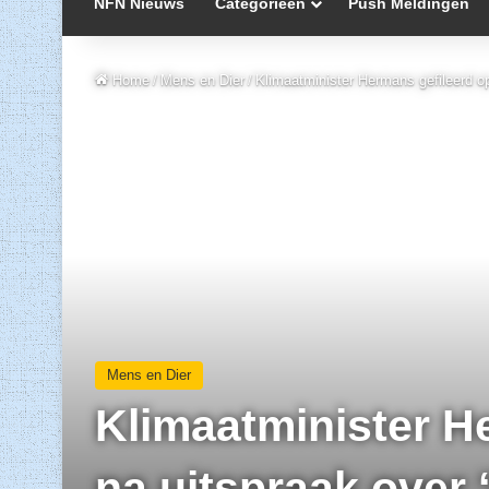
NFN Nieuws
Categorieën
Push Meldingen
Home
/
Mens en Dier
/
Klimaatminister Hermans gefileerd op
Mens en Dier
Klimaatminister H
na uitspraak over 