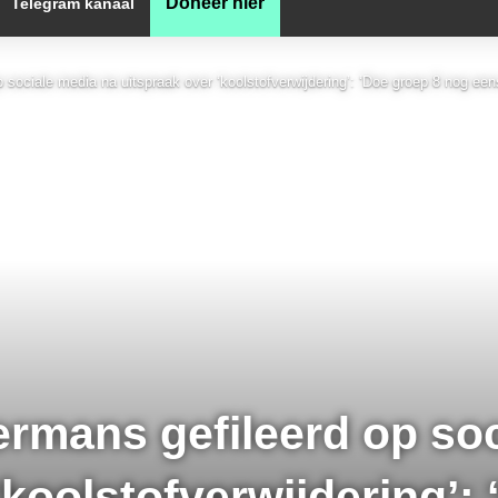
Doneer hier
Telegram kanaal
 sociale media na uitspraak over ‘koolstofverwijdering’: ‘Doe groep 8 nog een
ermans gefileerd op so
‘koolstofverwijdering’: