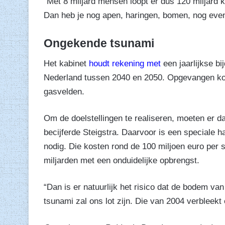
“Met 8 miljard mensen loopt er dus 120 miljard k
Dan heb je nog apen, haringen, bomen, nog even
Ongekende tsunami
Het kabinet
houdt rekening met
een jaarlijkse bi
Nederland tussen 2040 en 2050. Opgevangen kool
gasvelden.
Om de doelstellingen te realiseren, moeten er 
becijferde Steigstra. Daarvoor is een speciale
nodig. Die kosten rond de 100 miljoen euro per s
miljarden met een onduidelijke opbrengst.
“Dan is er natuurlijk het risico dat de bodem v
tsunami zal ons lot zijn. Die van 2004 verbleekt 