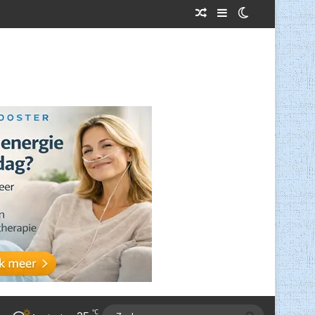
Willekeurig Artikel
Sidebar
Switch skin
℃