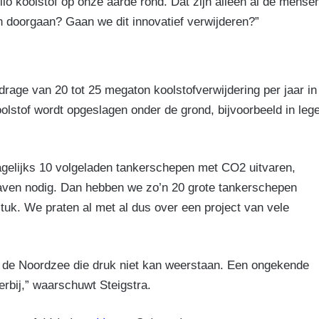
ilo koolstof op onze aarde rond. Dat zijn alleen al de mense
 doorgaan? Gaan we dit innovatief verwijderen?”
jdrage van 20 tot 25 megaton koolstofverwijdering per jaar in
stof wordt opgeslagen onder de grond, bijvoorbeeld in leg
dagelijks 10 volgeladen tankerschepen met CO2 uitvaren,
 haven nodig. Dan hebben we zo’n 20 grote tankerschepen
tuk. We praten al met al dus over een project van vele
an de Noordzee die druk niet kan weerstaan. Een ongekende
erbij,” waarschuwt Steigstra.