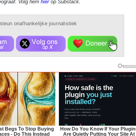
eograaf. Volg hem
hier
op Substack.
 steun onafhankelijke journalistiek
ist Begs To Stop Buying
How Do You Know If Your Plugin
ces - Do This Instead
Are Quietly Putting Your Site At