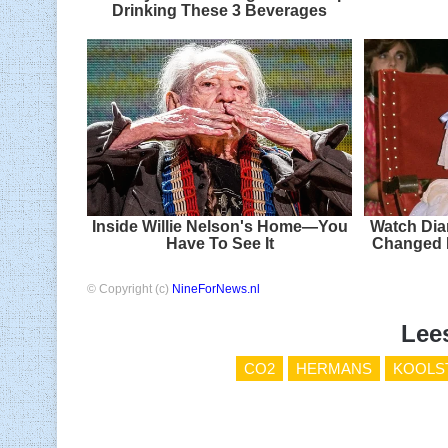
Drinking These 3 Beverages
Inside Willie Nelson's Home—You
Watch Dia
Have To See It
Changed 
© Copyright (c)
NineForNews.nl
Lee
CO2
HERMANS
KOOLS