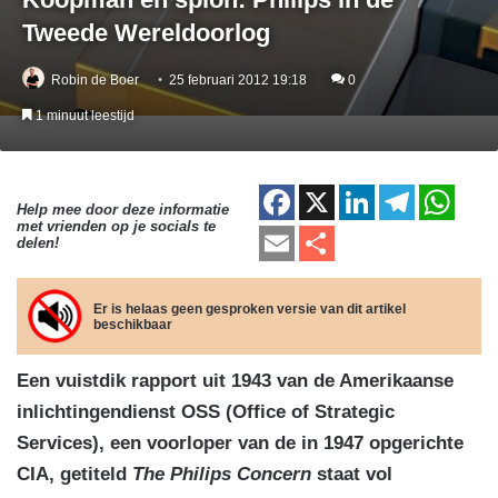
Tweede Wereldoorlog
Robin de Boer
25 februari 2012 19:18
0
1 minuut leestijd
F
X
Li
T
W
Help mee door deze informatie
met vrienden op je socials te
a
n
el
h
E
D
delen!
c
k
e
at
m
el
e
e
gr
s
ail
e
Er is helaas geen gesproken versie van dit artikel
beschikbaar
b
dI
a
A
n
o
n
m
p
Een vuistdik rapport uit 1943 van de Amerikaanse
o
p
inlichtingendienst OSS (Office of Strategic
k
Services), een voorloper van de in 1947 opgerichte
CIA, getiteld
The Philips Concern
staat vol