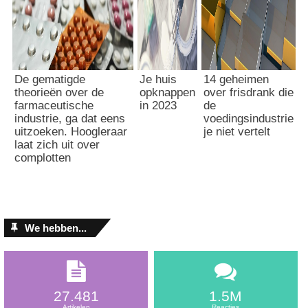
De gematigde
Je huis
14 geheimen
theorieën over de
opknappen
over frisdrank die
farmaceutische
in 2023
de
industrie, ga dat eens
voedingsindustrie
uitzoeken. Hoogleraar
je niet vertelt
laat zich uit over
complotten
We hebben...
27.481
1.5M
Artikelen
Reacties