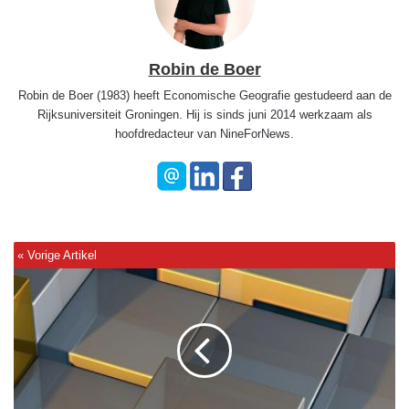
Robin de Boer
Robin de Boer (1983) heeft Economische Geografie gestudeerd aan de
Rijksuniversiteit Groningen. Hij is sinds juni 2014 werkzaam als
hoofdredacteur van NineForNews.
B
e
w
i
j
s
v