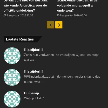
De kaart die niet kon bestaan:
Schokkende beelden: is de
wie kende Antarctica vóór de
volgende migratiegolf al
officiële ontdekking?
onderweg?
8 augustus 2026 11:35
8 augustus 2026 06:00
Vorige
Volgende
Laatste Reacties
!!!strijder!!!
Zoals hun verdwenen..zo verdwijnen wij ook..en stopt
niet wa...
!!!strijder!!!
🤣🤣inderdaad…zo zijn de mensen..verder snap je dus
nu ook waa...
Duinsnip
Welk publiek?...