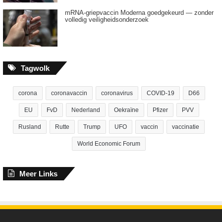
mRNA-griepvaccin Moderna goedgekeurd — zonder
volledig veiligheidsonderzoek
Tagwolk
corona
coronavaccin
coronavirus
COVID-19
D66
EU
FvD
Nederland
Oekraïne
Pfizer
PVV
Rusland
Rutte
Trump
UFO
vaccin
vaccinatie
World Economic Forum
Meer Links