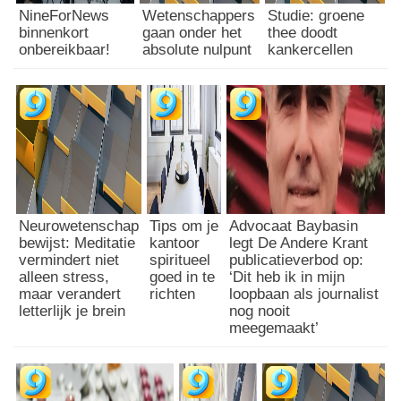
e
NineForNews
Wetenschappers
Studie: groene
g
i
binnenkort
gaan onder het
thee doodt
r
n
onbereikbaar!
absolute nulpunt
kankercellen
o
P
e
e
p
r
e
u
n
(
v
v
a
i
s
d
t
e
Neurowetenschap
Tips om je
Advocaat Baybasin
g
o
bewijst: Meditatie
kantoor
legt De Andere Krant
e
)
vermindert niet
spiritueel
publicatieverbod op:
s
alleen stress,
goed in te
‘Dit heb ik in mijn
t
maar verandert
richten
loopbaan als journalist
e
letterlijk je brein
nog nooit
l
meegemaakt’
d