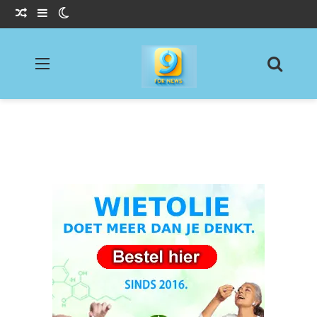
Willekeurig Artikel
Sidebar
Switch skin
Menu
Zoeke