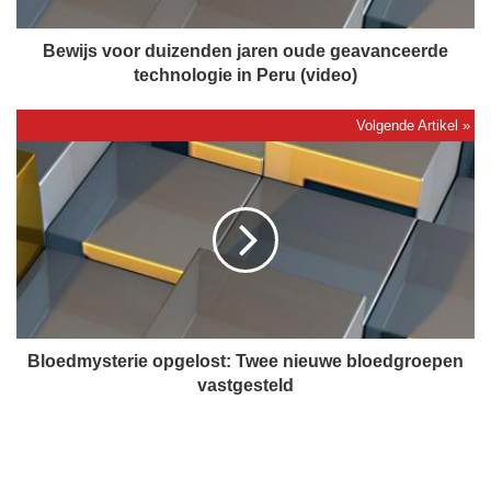
o
o
r
Bewijs voor duizenden jaren oude geavanceerde
d
technologie in Peru (video)
u
i
z
B
e
l
n
o
d
e
e
d
n
m
j
y
a
s
r
t
e
e
Bloedmysterie opgelost: Twee nieuwe bloedgroepen
n
r
vastgesteld
o
i
u
e
d
o
e
p
g