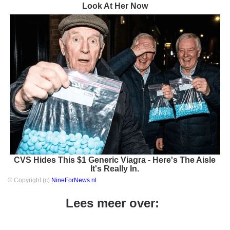
Look At Her Now
CVS Hides This $1 Generic Viagra - Here's The Aisle
It's Really In.
© Copyright (c)
NineForNews.nl
Lees meer over: