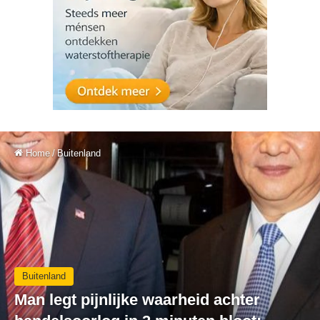
Home
/
Buitenland
Buitenland
Man legt pijnlijke waarheid achter