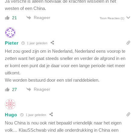
Ja verschil is alleen hoevaak de krachten wisselen in het
l
a
westen of een China.
g
Reageer
21
Toon Reacties
(1)
e
n
b
i
Pieter
1 jaar geleden
z
Het zou goed zijn om in Nederland, Nederland eens voorop te
a
r
zetten want het gaat steeds sneller en verder de afgrond in en
a
er komt een punt dat je daar voor een lange periode niet meer
r
uitkomt.
t
We worden bestuurd door een stel randdebielen.
i
Reageer
27
k
e
l
'
Hugo
1 jaar geleden
Nou China is nou ook niet bepaald vriendelijk naar het eigen
volk… KlauSSchwab vind alle onderdrukking in China een