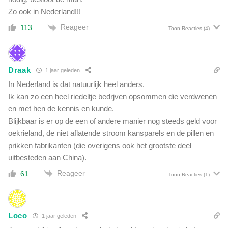
r
Zo ook in Nederland!!!
s
n
Reageer
113
Toon Reacties
(4)
e
l
l
i
Draak
1 jaar geleden
n
In Nederland is dat natuurlijk heel anders.
g
Ik kan zo een heel riedeltje bedrjven opsommen die verdwenen
:
en met hen de kennis en kunde.
'
Blijkbaar is er op de een of andere manier nog steeds geld voor
W
oekrieland, de niet aflatende stroom kansparels en de pillen en
a
t
prikken fabrikanten (die overigens ook het grootste deel
e
uitbesteden aan China).
e
Reageer
61
Toon Reacties
(1)
n
v
o
l
Loco
1 jaar geleden
s