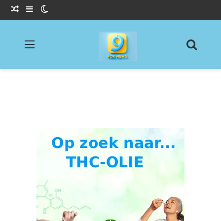
Willekeurig Artikel
Sidebar
Switch skin
Menu
Zoeke