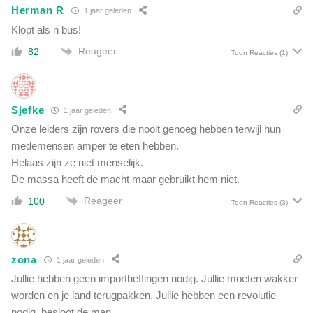
Herman R
1 jaar geleden
e
m
Klopt als n bus!
e
Reageer
82
Toon Reacties
(1)
d
i
a
g
Sjefke
1 jaar geleden
a
Onze leiders zijn rovers die nooit genoeg hebben terwijl hun
a
t
medemensen amper te eten hebben.
i
Helaas zijn ze niet menselijk.
n
De massa heeft de macht maar gebruikt hem niet.
h
Reageer
100
o
Toon Reacties
(3)
o
g
s
zona
1 jaar geleden
t
e
Jullie hebben geen importheffingen nodig. Jullie moeten wakker
v
worden en je land terugpakken. Jullie hebben een revolutie
e
nodig, besloot de man.