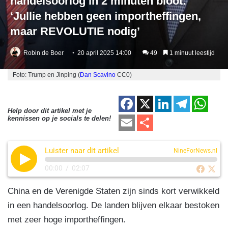
handelsoorlog in 2 minuten bloot:
‘Jullie hebben geen importheffingen,
maar REVOLUTIE nodig’
Robin de Boer
20 april 2025 14:00
49
1 minuut leestijd
Foto: Trump en Jinping (
Dan Scavino
CC0)
F
X
Li
T
W
Help door dit artikel met je
a
n
el
h
E
D
kennissen op je socials te delen!
c
k
e
at
m
el
e
e
gr
s
Luister naar dit artikel
ail
e
NineForNews.nl
b
dI
a
A
n
00:00
/
02:07
o
n
m
p
China en de Verenigde Staten zijn sinds kort verwikkeld
o
p
in een handelsoorlog. De landen blijven elkaar bestoken
k
met zeer hoge importheffingen.