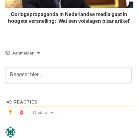
p
b
r
a
o
Oorlogspropaganda in Nederlandse media gaat in
a
p
hoogste versnelling: 'Wat een volslagen bizar artikel'
s
a
'
g
i
a
n
n
A
d
Aanmelden
m
a
e
i
r
n
i
N
k
e
a
d
e
49
REACTIES
r
l
Oudste
a
n
d
s