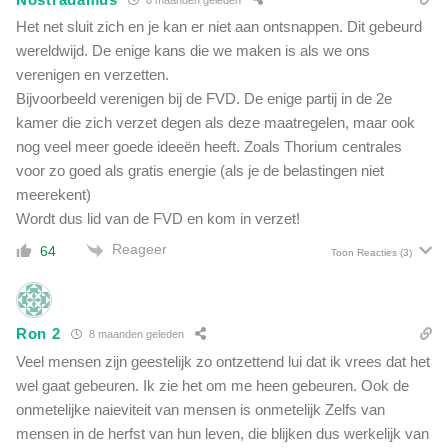
g
n
Het net sluit zich en je kan er niet aan ontsnappen. Dit gebeurd
e
e
wereldwijd. De enige kans die we maken is als we ons
m
t
o
verenigen en verzetten.
e
e
Bijvoorbeeld verenigen bij de FVD. De enige partij in de 2e
f
t
kamer die zich verzet degen als deze maatregelen, maar ook
i
'
n
nog veel meer goede ideeën heeft. Zoals Thorium centrales
a
voor zo goed als gratis energie (als je de belastingen niet
n
meerekent)
c
Wordt dus lid van de FVD en kom in verzet!
i
Reageer
64
e
Toon Reacties
(3)
r
e
n
Ron 2
8 maanden geleden
Veel mensen zijn geestelijk zo ontzettend lui dat ik vrees dat het
wel gaat gebeuren. Ik zie het om me heen gebeuren. Ook de
onmetelijke naieviteit van mensen is onmetelijk Zelfs van
mensen in de herfst van hun leven, die blijken dus werkelijk van