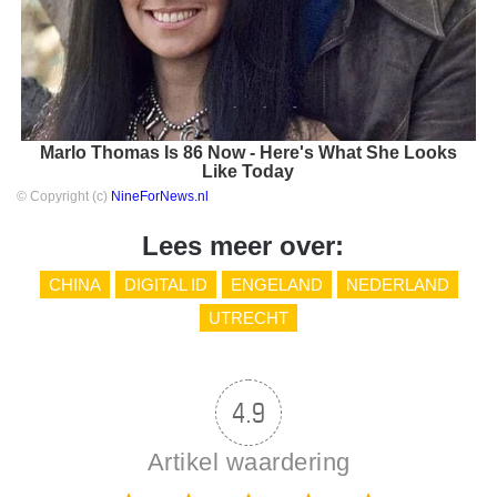
Marlo Thomas Is 86 Now - Here's What She Looks
Like Today
© Copyright (c)
NineForNews.nl
Lees meer over:
CHINA
DIGITAL ID
ENGELAND
NEDERLAND
UTRECHT
4.9
Artikel waardering