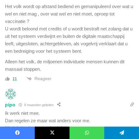
Het volk wordt op afstand bediend en gemanipuleerd over wat u
wel en niet mag , over wat wel en niet moet, oproep tot
vaccinatie ?
U wordt beloond met credits of u wordt bestraft net zolang dat u
uit het systeem verdwijnt en buiten de digitale maatschappij
leeft, uitgesloten, achtergebleven, als vogelvrij verklaart dat u
een bedreiging voor het systeem bent.
Alleen het volk, de miljoenen individuele mensen kunnen dit
massaal stoppen.
Reageer
11
pipo
8 maanden geleden
Ik werk niet mee.
Dan regelen ze maar wat anders voor me.
Niet! tja let the games begin!
Fu…………
Facebook
X
WhatsApp
Telegram