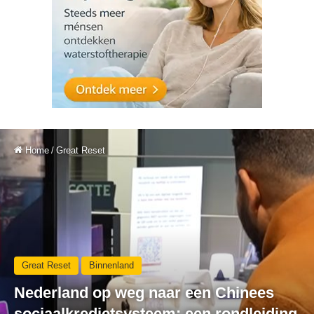
Home
/
Great Reset
Great Reset
Binnenland
Nederland op weg naar een Chinees
sociaalkredietsysteem: een rondleiding