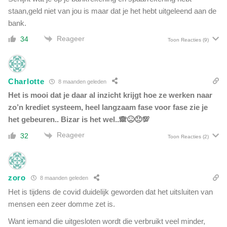
U
a
staan,geld niet van jou is maar dat je het hebt uitgeleend aan de
t
g
r
bank.
e
e
n
Reageer
34
Toon Reacties
(9)
c
a
h
a
t
n
s
E
Charlotte
8 maanden geleden
e
U
Het is mooi dat je daar al inzicht krijgt hoe ze werken naar
b
,
zo’n krediet systeem, heel langzaam fase voor fase zie je
o
w
e
het gebeuren.. Bizar is het wel..🙈😖😠💯
a
r
a
Reageer
32
Toon Reacties
(2)
e
r
n
o
e
n
c
d
zoro
8 maanden geleden
h
e
Het is tijdens de covid duidelijk geworden dat het uitsluiten van
t
r
l
mensen een zeer domme zet is.
1
e
m
Want iemand die uitgesloten wordt die verbruikt veel minder,
t