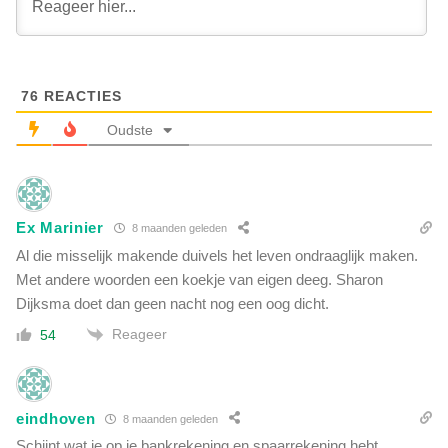
:
d
'
e
E
u
r
r
g
76
REACTIES
o
a
e
Oudste
a
x
t
t
e
r
e
a
n
Ex Marinier
p
8 maanden geleden
h
e
Al die misselijk makende duivels het leven ondraaglijk maken.
e
r
Met andere woorden een koekje van eigen deeg. Sharon
e
j
l
Dijksma doet dan geen nacht nog een oog dicht.
a
a
Reageer
a
54
a
r
n
a
t
f
a
eindhoven
d
8 maanden geleden
l
r
Schijnt wat je op je bankrekening en spaarrekening hebt