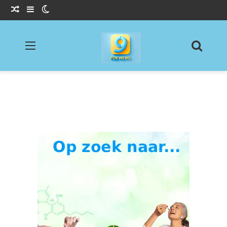
Willekeurig Artikel
Sidebar
Switch skin
Menu
Zoeke