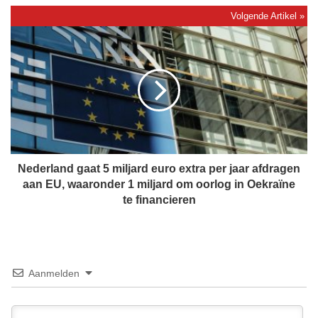
f
p
N
l
e
a
d
n
e
n
r
e
l
n
a
s
n
l
d
a
g
Nederland gaat 5 miljard euro extra per jaar afdragen
a
a
aan EU, waaronder 1 miljard om oorlog in Oekraïne
n
a
te financieren
i
t
n
5
a
m
l
i
s
l
Aanmelden
b
j
o
a
m
r