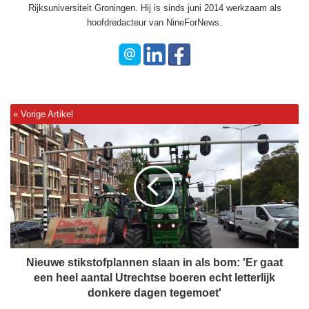
Rijksuniversiteit Groningen. Hij is sinds juni 2014 werkzaam als
hoofdredacteur van NineForNews.
N
i
e
u
w
e
s
t
i
k
Nieuwe stikstofplannen slaan in als bom: 'Er gaat
s
een heel aantal Utrechtse boeren echt letterlijk
t
donkere dagen tegemoet'
o