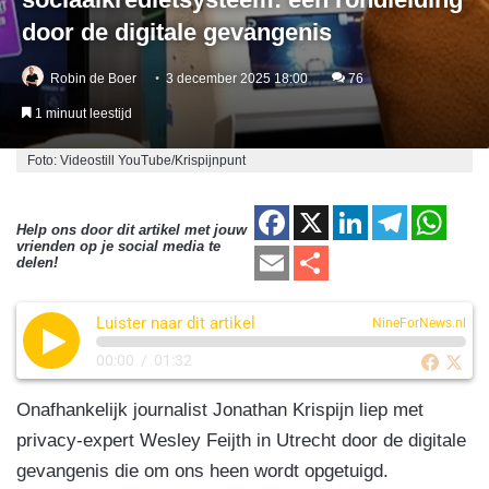
door de digitale gevangenis
Robin de Boer
3 december 2025 18:00
76
1 minuut leestijd
Foto: Videostill YouTube/Krispijnpunt
F
X
Li
T
W
Help ons door dit artikel met jouw
vrienden op je social media te
a
n
el
h
E
D
delen!
c
k
e
at
m
el
e
e
gr
s
Luister naar dit artikel
ail
e
NineForNews.nl
b
dI
a
A
n
00:00
/
01:32
o
n
m
p
Onafhankelijk journalist Jonathan Krispijn liep met
o
p
privacy-expert Wesley Feijth in Utrecht door de digitale
k
gevangenis die om ons heen wordt opgetuigd.