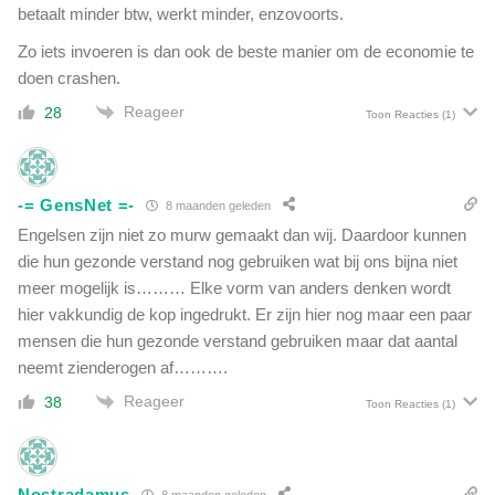
i
betaalt minder btw, werkt minder, enzovoorts.
t
l
e
Zo iets invoeren is dan ook de beste manier om de economie te
j
r
a
doen crashen.
l
r
i
Reageer
28
Toon Reacties
(1)
d
j
o
k
m
d
o
o
-= GensNet =-
8 maanden geleden
o
n
Engelsen zijn niet zo murw gemaakt dan wij. Daardoor kunnen
r
k
die hun gezonde verstand nog gebruiken wat bij ons bijna niet
l
e
o
meer mogelijk is……… Elke vorm van anders denken wordt
r
g
hier vakkundig de kop ingedrukt. Er zijn hier nog maar een paar
e
i
mensen die hun gezonde verstand gebruiken maar dat aantal
d
n
a
neemt zienderogen af……….
O
g
e
Reageer
38
Toon Reacties
(1)
e
k
n
r
t
a
e
Nostradamus
ï
8 maanden geleden