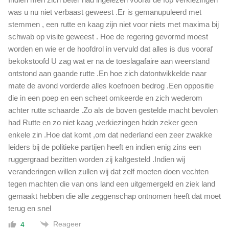
was u nu niet verbaast geweest .Er is gemanupuleerd met
stemmen , een rutte en kaag zijn niet voor niets met maxima bij
schwab op visite geweest . Hoe de regering gevormd moest
worden en wie er de hoofdrol in vervuld dat alles is dus vooraf
bekokstoofd U zag wat er na de toeslagafaire aan weerstand
ontstond aan gaande rutte .En hoe zich datontwikkelde naar
mate de avond vorderde alles koefnoen bedrog .Een oppositie
die in een poep en een scheet omkeerde en zich wederom
achter rutte schaarde .Zo als de boven gestelde macht bevolen
had Rutte en zo niet kaag ,verkiezingen hddn zeker geen
enkele zin .Hoe dat komt ,om dat nederland een zeer zwakke
leiders bij de politieke partijen heeft en indien enig zins een
ruggergraad bezitten worden zij kaltgesteld .Indien wij
veranderingen willen zullen wij dat zelf moeten doen vechten
tegen machten die van ons land een uitgemergeld en ziek land
gemaakt hebben die alle zeggenschap ontnomen heeft dat moet
terug en snel
Reageer
4