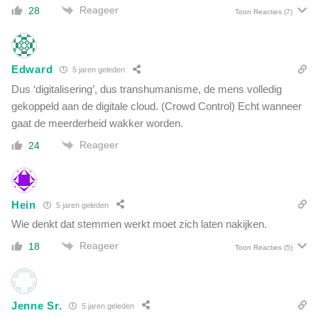
d
Reageer
28
Toon Reacties
(7)
e
(
g
e
Edward
5 jaren geleden
h
Dus ‘digitalisering’, dus transhumanisme, de mens volledig
e
gekoppeld aan de digitale cloud. (Crowd Control) Echt wanneer
i
m
gaat de meerderheid wakker worden.
e
Reageer
24
)
c
i
j
Hein
5 jaren geleden
f
Wie denkt dat stemmen werkt moet zich laten nakijken.
e
r
Reageer
18
Toon Reacties
(5)
s
Jenne Sr.
5 jaren geleden