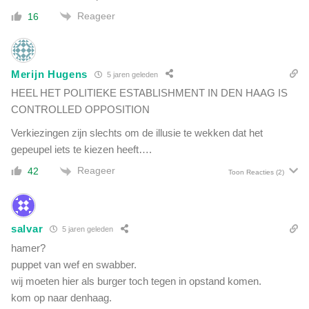
a
s
Reageer
16
n
t
A
a
s
t
t
i
Merijn Hugens
5 jaren geleden
r
e
HEEL HET POLITIEKE ESTABLISHMENT IN DEN HAAG IS
a
Z
CONTROLLED OPPOSITION
e
Verkiezingen zijn slechts om de illusie te wekken dat het
n
gepeupel iets te kiezen heeft….
e
c
Reageer
42
Toon Reacties
(2)
a
:
d
i
salvar
5 jaren geleden
t
hamer?
z
puppet van wef en swabber.
i
wij moeten hier als burger toch tegen in opstand komen.
j
n
kom op naar denhaag.