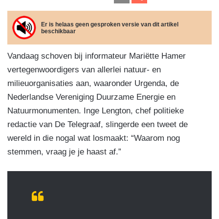
c
k
e
at
m
el
e
e
gr
s
ail
e
Er is helaas geen gesproken versie van dit artikel
beschikbaar
b
dI
a
A
n
o
n
m
p
Vandaag schoven bij informateur Mariëtte Hamer
o
p
vertegenwoordigers van allerlei natuur- en
k
milieuorganisaties aan, waaronder Urgenda, de
Nederlandse Vereniging Duurzame Energie en
Natuurmonumenten. Inge Lengton, chef politieke
redactie van De Telegraaf, slingerde een tweet de
wereld in die nogal wat losmaakt: “Waarom nog
stemmen, vraag je je haast af.”