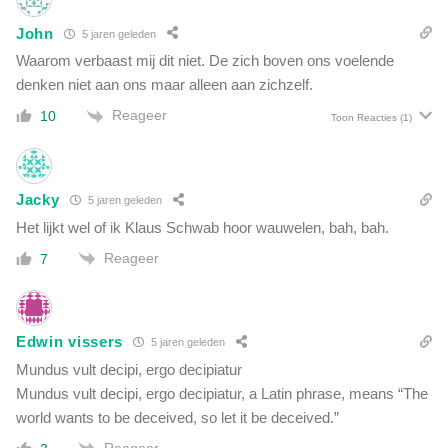
John
5 jaren geleden
Waarom verbaast mij dit niet. De zich boven ons voelende
denken niet aan ons maar alleen aan zichzelf.
Reageer
10
Toon Reacties
(1)
Jacky
5 jaren geleden
Het lijkt wel of ik Klaus Schwab hoor wauwelen, bah, bah.
Reageer
7
Edwin vissers
5 jaren geleden
Mundus vult decipi, ergo decipiatur
Mundus vult decipi, ergo decipiatur, a Latin phrase, means “The
world wants to be deceived, so let it be deceived.”
Reageer