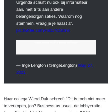
Urgenda schuift nu ook bij informateur
aan, met trits aan andere
belangenorganisaties. Waarom nog
stemmen, vraag je je haast af.
pic.twitter.com/FB2JYDS0nn
---Lees verder na dit advertentieblokje---
— Inge Lengton (@IngeLengton)
May 27,
2021
Haar collega Wierd Duk schreef: “Dit is toch niet meer
te verkopen, joh? Business as usual, de lobbycratie