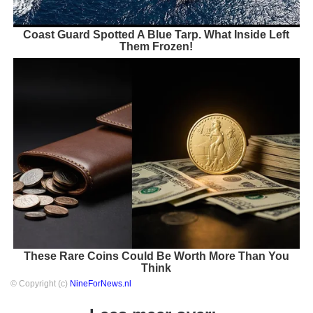
Coast Guard Spotted A Blue Tarp. What Inside Left
Them Frozen!
These Rare Coins Could Be Worth More Than You
Think
© Copyright (c)
NineForNews.nl