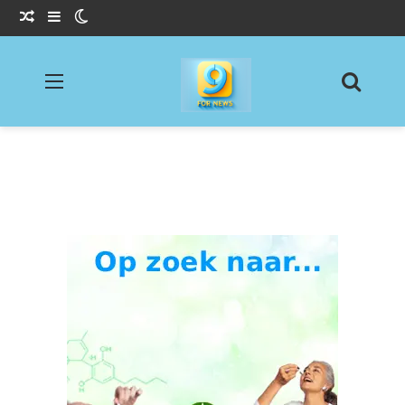
Willekeurig Artikel
Sidebar
Switch skin
Menu
Zoeke