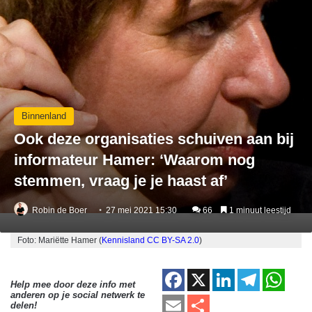
Binnenland
Ook deze organisaties schuiven aan bij
informateur Hamer: ‘Waarom nog
stemmen, vraag je je haast af’
Robin de Boer
27 mei 2021 15:30
66
1 minuut leestijd
Foto: Mariëtte Hamer (
Kennisland
CC BY-SA 2.0
)
F
X
Li
T
W
Help mee door deze info met
anderen op je social netwerk te
a
n
el
h
E
D
delen!