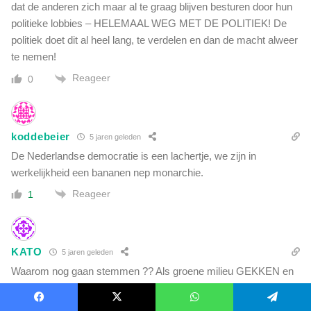
dat de anderen zich maar al te graag blijven besturen door hun
politieke lobbies – HELEMAAL WEG MET DE POLITIEK! De
politiek doet dit al heel lang, te verdelen en dan de macht alweer
te nemen!
Reageer
0
koddebeier
5 jaren geleden
De Nederlandse democratie is een lachertje, we zijn in
werkelijkheid een bananen nep monarchie.
Reageer
1
KATO
5 jaren geleden
Waarom nog gaan stemmen ?? Als groene milieu GEKKEN en
andere fanatieke lieden meer inbreng hebben en krijgen als
democratische gekozen partijen ..
Facebook
X
WhatsApp
Telegram