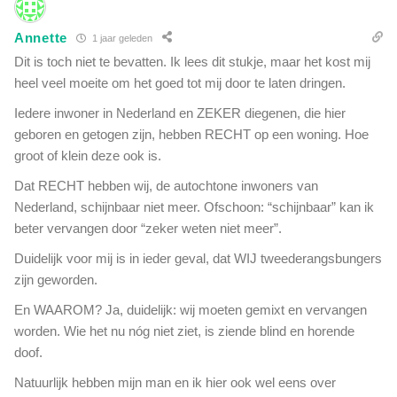
j
u
e
i
Annette
1 jaar geleden
o
g
Dit is toch niet te bevatten. Ik lees dit stukje, maar het kost mij
p
s
e
heel veel moeite om het goed tot mij door te laten dringen.
p
n
o
Iedere inwoner in Nederland en ZEKER diegenen, die hier
o
r
geboren en getogen zijn, hebben RECHT op een woning. Hoe
v
e
groot of klein deze ook is.
e
n
r
'
Dat RECHT hebben wij, de autochtone inwoners van
k
e
Nederland, schijnbaar niet meer. Ofschoon: “schijnbaar” kan ik
i
n
beter vervangen door “zeker weten niet meer”.
n
h
d
Duidelijk voor mij is in ieder geval, dat WIJ tweederangsbungers
i
e
j
zijn geworden.
r
g
m
En WAAROM? Ja, duidelijk: wij moeten gemixt en vervangen
e
i
worden. Wie het nu nóg niet ziet, is ziende blind en horende
e
s
f
doof.
b
t
r
Natuurlijk hebben mijn man en ik hier ook wel eens over
a