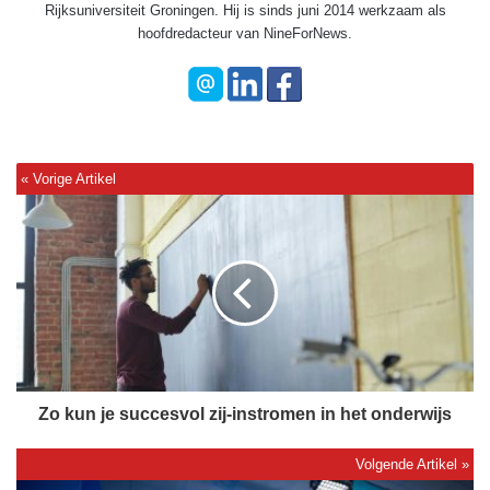
Rijksuniversiteit Groningen. Hij is sinds juni 2014 werkzaam als
hoofdredacteur van NineForNews.
Z
o
k
u
n
j
e
s
u
c
Zo kun je succesvol zij-instromen in het onderwijs
c
e
s