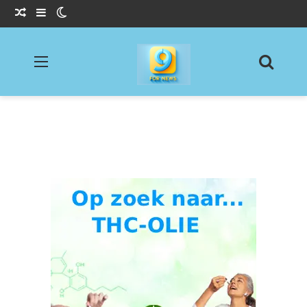
Willekeurig Artikel
Sidebar
Switch skin
Menu
Zoeke