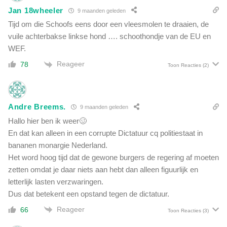
r
Jan 18wheeler
9 maanden geleden
a
Tijd om die Schoofs eens door een vleesmolen te draaien, de
n
vuile achterbakse linkse hond …. schoothondje van de EU en
k
z
WEF.
i
Reageer
78
Toon Reacties
(2)
n
n
i
g
Andre Breems.
9 maanden geleden
!
Hallo hier ben ik weer🥴
'
En dat kan alleen in een corrupte Dictatuur cq politiestaat in
bananen monargie Nederland.
Het word hoog tijd dat de gewone burgers de regering af moeten
zetten omdat je daar niets aan hebt dan alleen figuurlijk en
letterlijk lasten verzwaringen.
Dus dat betekent een opstand tegen de dictatuur.
Reageer
66
Toon Reacties
(3)