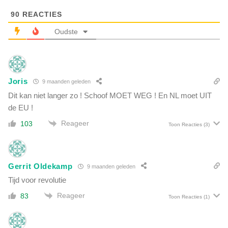
o
e
n
90
REACTIES
d
d
e
Oudste
e
s
r
p
w
r
i
i
j
Joris
9 maanden geleden
j
s
s
Dit kan niet langer zo ! Schoof MOET WEG ! En NL moet UIT
v
de EU !
o
Reageer
103
o
Toon Reacties
(3)
r
R
u
Gerrit Oldekamp
9 maanden geleden
t
t
Tijd voor revolutie
e
Reageer
83
Toon Reacties
(1)
:
'
K