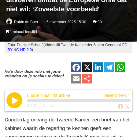
niet wil: ‘Zoveelste voorbeeld’
Robin de Boer
6 november 2025 15:30
90
1 minuut leestijd
Foto: Premier Schoof (Videostill Tweede Kamer der Staten-Generaal
CC
BY-NC-ND 2.0
)
F
X
Li
T
W
Help door deze info met jouw
a
n
el
h
E
D
vrienden op je socials te delen!
c
k
e
at
m
el
e
e
gr
s
Luister naar dit artikel
ail
e
NineForNews.nl
b
dI
a
A
n
00:00
/
01:14
o
n
m
p
Donderdag ontving de Tweede Kamer een brief van het
o
p
kabinet waarin de regering te kennen geeft een
k
aangenomen motie van de Tweede Kamer niet uit te