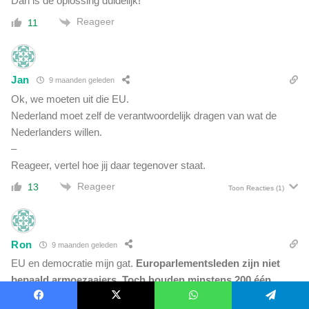
Dan is de oplossing duidelijk!
Reageer
11
Jan
9 maanden geleden
Ok, we moeten uit die EU.
Nederland moet zelf de verantwoordelijk dragen van wat de
Nederlanders willen.
–
Reageer, vertel hoe jij daar tegenover staat.
Reageer
13
Toon Reacties
(1)
Ron
9 maanden geleden
EU en democratie mijn gat.
Europarlementsleden zijn niet
bepaald armoezaaiers. Toch houden minstens 200 één
derde dus van de leden van het Europees Parlement er nog
Facebook
X
WhatsApp
Telegram