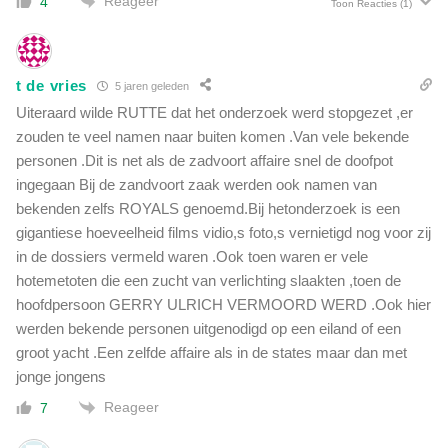
Reageer
4
Toon Reacties
(1)
t de vries
5 jaren geleden
Uiteraard wilde RUTTE dat het onderzoek werd stopgezet ,er
zouden te veel namen naar buiten komen .Van vele bekende
personen .Dit is net als de zadvoort affaire snel de doofpot
ingegaan Bij de zandvoort zaak werden ook namen van
bekenden zelfs ROYALS genoemd.Bij hetonderzoek is een
gigantiese hoeveelheid films vidio,s foto,s vernietigd nog voor zij
in de dossiers vermeld waren .Ook toen waren er vele
hotemetoten die een zucht van verlichting slaakten ,toen de
hoofdpersoon GERRY ULRICH VERMOORD WERD .Ook hier
werden bekende personen uitgenodigd op een eiland of een
groot yacht .Een zelfde affaire als in de states maar dan met
jonge jongens
Reageer
7