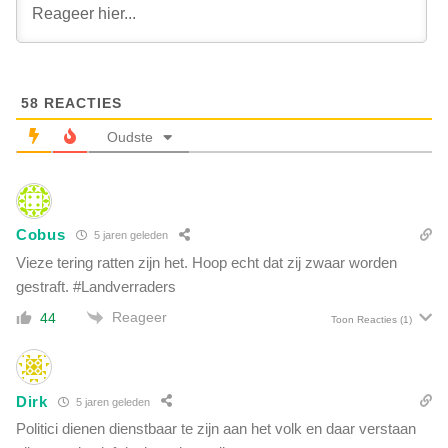
r
n
z
k
o
r
e
i
k
t
58
REACTIES
i
i
n
Oudste
e
n
k
a
o
a
p
r
c
Cobus
5 jaren geleden
u
o
i
Vieze tering ratten zijn het. Hoop echt dat zij zwaar worden
r
t
gestraft. #Landverraders
o
s
n
Reageer
44
p
Toon Reacties
(1)
a
r
b
a
e
k
l
Dirk
5 jaren geleden
e
e
n
Politici dienen dienstbaar te zijn aan het volk en daar verstaan
i
a