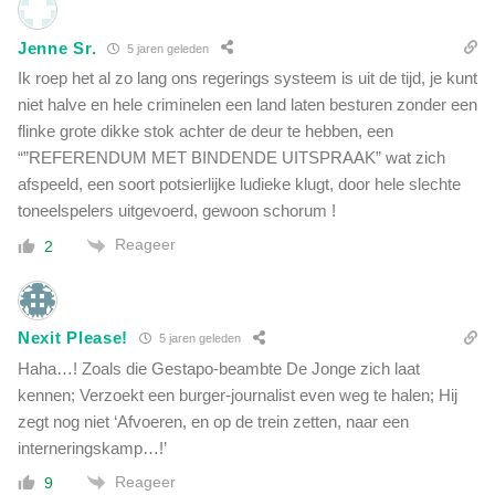
Jenne Sr.
5 jaren geleden
Ik roep het al zo lang ons regerings systeem is uit de tijd, je kunt
niet halve en hele criminelen een land laten besturen zonder een
flinke grote dikke stok achter de deur te hebben, een
“”REFERENDUM MET BINDENDE UITSPRAAK” wat zich
afspeeld, een soort potsierlijke ludieke klugt, door hele slechte
toneelspelers uitgevoerd, gewoon schorum !
Reageer
2
Nexit Please!
5 jaren geleden
Haha…! Zoals die Gestapo-beambte De Jonge zich laat
kennen; Verzoekt een burger-journalist even weg te halen; Hij
zegt nog niet ‘Afvoeren, en op de trein zetten, naar een
interneringskamp…!’
Reageer
9