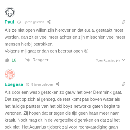
b
o
r
Paul
e
5 jaren geleden
n
Als ze niet open willen zijn hierover en dat e.e.a. gestaakt moet
i
worden, dan zit er veel meer achter en zijn misschien veel meer
n
mensen hierbij betrokken.
g
Volgens mij gaat er dan een beerput open 🙂
e
v
Reageer
16
Toon Reacties
(4)
a
n
g
e
Exegese
5 jaren geleden
n
Als door een wesp gestoken zo gauw het over Demmink gaat.
i
Dat zegt op zich al genoeg, de rest komt pas boven water als
s
het huidige pantser van het old boys networks gaten begint te
'
vertonen. Zij hopen dat er tegen die tijd geen haan meer naar
kraait. Nooit mag dit in de vergetelheid geraken en dat zal het
ook niet. Het Aquarius tijdperk zal voor rechtvaardiging gaan