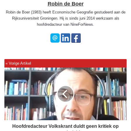
Robin de Boer
Robin de Boer (1983) heeft Economische Geografie gestudeerd aan de
Rijksuniversiteit Groningen. Hij is sinds juni 2014 werkzaam als
hoofdredacteur van NineForNews.
H
o
o
f
d
r
e
d
a
c
Hoofdredacteur Volkskrant duldt geen kritiek op