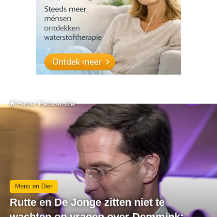
Home
/
Mens en Dier
Mens en Dier
Rutte en De Jonge zitten niet te
wachten op vragen over Demmink: