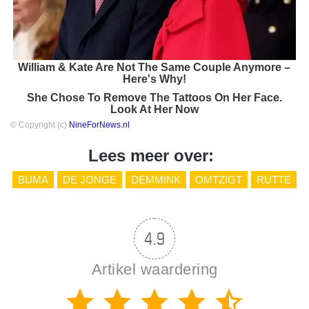
William & Kate Are Not The Same Couple Anymore –
Here's Why!
She Chose To Remove The Tattoos On Her Face.
Look At Her Now
© Copyright (c)
NineForNews.nl
Lees meer over:
BUMA
DE JONGE
DEMMINK
OMTZIGT
RUTTE
4.9
Artikel waardering