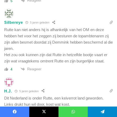
Reageer
5
Silbereye
5 jaren geleden
Rutte kan niet anders hij is afhankelijk van het OM en deze
hebben het voor het zeggen zij besturen de topambtenaren zij
zijn allen besmet doordat zij Demmink hebben beschermd al die
jaren.
Het zou ook kunnen zijn dat Rutte in hetzelfde bootje vaart er
zijn wat vraagtekens omtrent Rutte en zijn burgerlijke staat.
Reageer
4
H.J.
5 jaren geleden
Dit Nederland is onder Rutte, een keiverrot land geworden.
Links drukt hun wil door, kost wat kost.
Demoniseren , liegen en een hele grote doofpot, dat staat voor
het Linkse Rutte Kartel.
Facebook
X
WhatsApp
Telegram