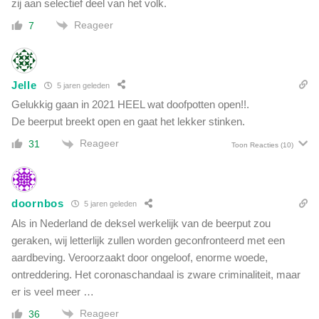
zij aan selectief deel van het volk.
d
r
Reageer
7
t
s
:
'
Jelle
5 jaren geleden
K
Gelukkig gaan in 2021 HEEL wat doofpotten open!!.
i
n
De beerput breekt open en gaat het lekker stinken.
d
Reageer
31
Toon Reacties
(10)
e
r
e
n
doornbos
5 jaren geleden
w
Als in Nederland de deksel werkelijk van de beerput zou
o
r
geraken, wij letterlijk zullen worden geconfronteerd met een
d
aardbeving. Veroorzaakt door ongeloof, enorme woede,
e
ontreddering. Het coronaschandaal is zware criminaliteit, maar
n
er is veel meer …
g
Reageer
e
36