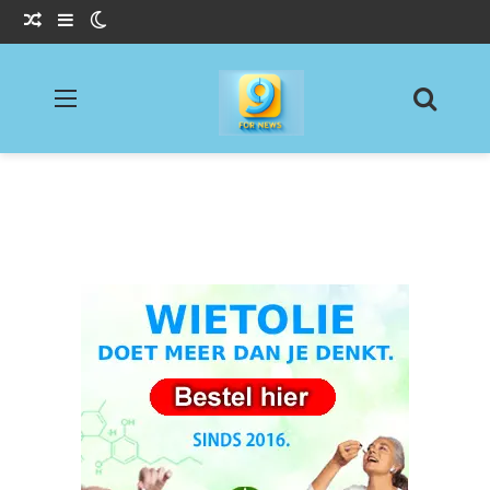
Willekeurig Artikel
Sidebar
Switch skin
Menu
Zoeke