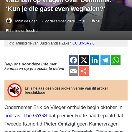
‘Kun je die gast even weghalen?’
Robin de Boer
22 december 2020 12:10
58
2 minuten leestijd
Foto: Ministerie van Buitenlandse Zaken
CC BY-SA 2.0
F
X
Li
T
W
Help ons door deze info met
a
n
el
h
E
D
kennissen op je socials te delen!
c
k
e
at
m
el
e
e
gr
s
ail
e
Er is helaas geen gesproken versie van dit artikel
beschikbaar
b
dI
a
A
n
o
n
m
p
Ondernemer Erik de Vlieger onthulde begin oktober
in
o
p
podcast The GYGS
dat premier Rutte had bepaald dat
k
Tweede Kamerlid Pieter Omtzigt geen Kamervragen