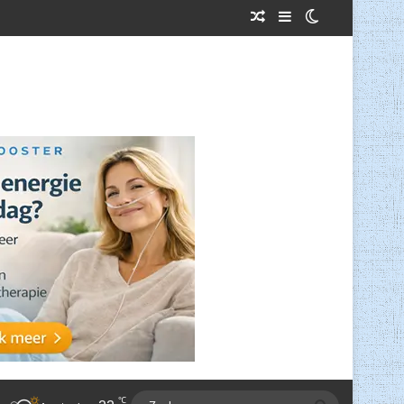
Willekeurig Artikel
Sidebar
Switch skin
℃