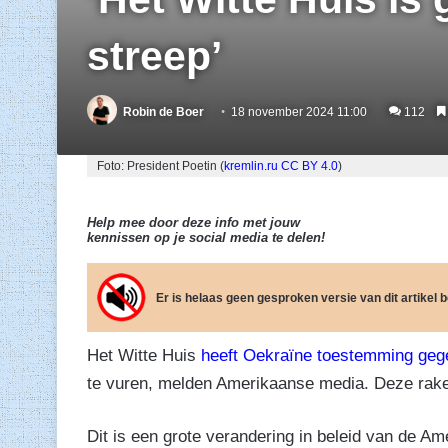
streep’
Robin de Boer
18 november 2024 11:00
112
Foto: President Poetin (
kremlin.ru
CC BY 4.0
)
Help mee door deze info met jouw
kennissen op je social media te delen!
Er is helaas geen gesproken versie van dit artikel
Het Witte Huis
heeft Oekraïne toestemming ge
te vuren, melden Amerikaanse media. Deze raket
Dit is een grote verandering in beleid van de A