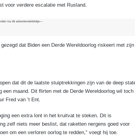
k
t voor verdere escalatie met Rusland.
erder na dit advertentieblokje---
gezegd dat Biden een Derde Wereldoorlog riskeert met zijn
pen dat dit de laatste stuiptrekkingen zijn van de deep stat
 een maand. Dit flirten met de Derde Wereldoorlog wil toch
r Fred van ’t Ent.
ng een extra lont in het kruitvat te steken. Dit is
ang zelf niets meer beslist, dat raketten nergens goed voor
oen om een verloren oorlog te redden,” voegt hij toe.