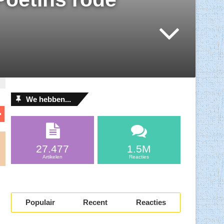
We hebben...
D
el
l
e
27.477
1.5M
n
Artikelen
Reacties
Populair
Recent
Reacties