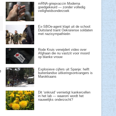
mRNA-griepvaccin Moderna
goedgekeurd — zonder volledig
veiligheidsonderzoek
Ex-SBOe-agent klapt uit de school:
Duitsland traint Oekraïense soldaten
met nazisympathieën
Rode Kruis verwijdert video over
Afghaan die nu vastzit voor moord
op blanke vrouw
Explosieve cijfers uit Spanje: helft
e
buitenlandse uitkeringsontvangers is
Marokkaans
Dit ‘onkruid’ vernietigt kankercellen
in het lab — waarom wordt het
nauwelijks onderzocht?