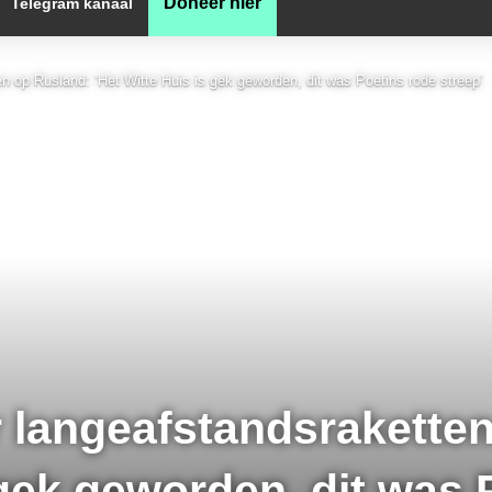
Doneer hier
Telegram kanaal
 op Rusland: ‘Het Witte Huis is gek geworden, dit was Poetins rode streep’
langeafstandsraketten
 gek geworden, dit was 