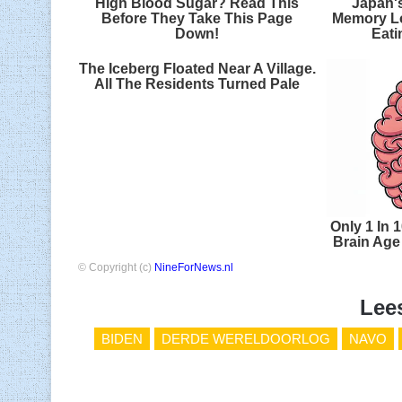
High Blood Sugar? Read This
Japan'
Before They Take This Page
Memory Lo
Down!
Eati
The Iceberg Floated Near A Village.
All The Residents Turned Pale
Only 1 In 
Brain Age 
© Copyright (c)
NineForNews.nl
Lee
BIDEN
DERDE WERELDOORLOG
NAVO