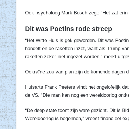
Ook psycholoog Mark Bosch zegt: “Het zat erin d
Dit was Poetins rode streep
“Het Witte Huis is gek geworden. Dit was Poetin
handelt en de raketten inzet, want als Trump van
raketten zeker niet ingezet worden,” merkt uitg
Oekraïne zou van plan zijn de komende dagen de
Huisarts Frank Peeters vindt het ongelofelijk da
de VS. “Die man kan nog een wereldoorlog ontket
“De deep state toont zijn ware gezicht. Dit is B
Wereldoorlog is begonnen,” vreest financieel exp