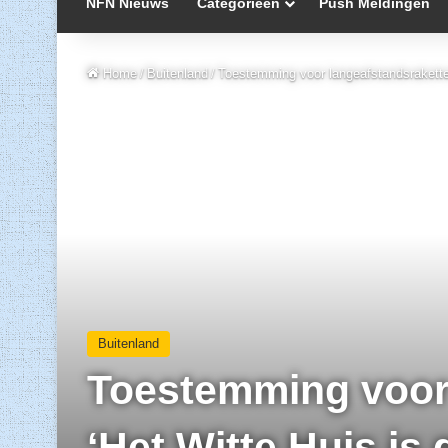
NFN Nieuws
Categorieën
Push Meldingen
Home
/
Buitenland
/
Toestemming voor langeafstandsraketten
Buitenland
Toestemming voor 
‘Het Witte Huis is