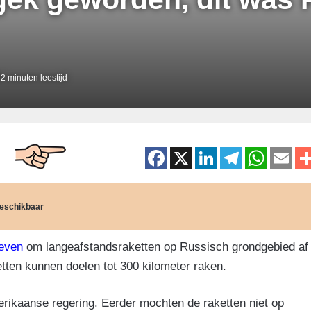
2 minuten leestijd
F
X
Li
T
W
E
a
n
el
h
m
c
k
e
at
ai
 beschikbaar
e
e
gr
s
b
dI
a
A
geven
om langeafstandsraketten op Russisch grondgebied af
o
n
m
p
ten kunnen doelen tot 300 kilometer raken.
o
p
merikaanse regering. Eerder mochten de raketten niet op