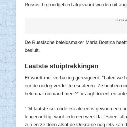
Russisch grondgebied afgevuurd worden uit angs
---Lees v
De Russische beleidsmaker Maria Boetina heeft 
besluit.
Laatste stuiptrekkingen
Er wordt met verbazing gereageerd. “Laten we ho
om de oorlog verder te escaleren. Ze hebben nog
helemaal niemand meer?” vraagt docent en auteu
“Dit laatste seconde escaleren is gewoon een pogi
leugenachtig, want iedereen weet dat ‘Biden’ all
zijn en ze doen alsof de Oekraïne nog iets kan d