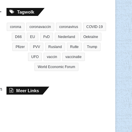
Tagwolk
”
corona
coronavaccin
coronavirus
COVID-19
D66
EU
FvD
Nederland
Oekraïne
Pfizer
PVV
Rusland
Rutte
Trump
UFO
vaccin
vaccinatie
World Economic Forum
n
Meer Links