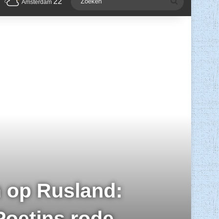
22
Zoeken
Amsterdam
 op Rusland:
Poetins rode