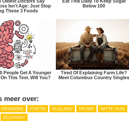
s Oldest Doctors Say
Eat This Daily To Keep Sugar
ss Isn't Age: Just Stop
Below 100
ng These 3 Foods
10 People Get A Younger
Tired Of Explaining Farm Life?
On This Test. Will You?
Meet Columbus Country Single
s meer over:
OEKRAÏNE
POETIN
RUSLAND
TRUMP
WITTE HUIS
ZELENSKY